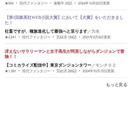
★
934
現代ファンタジー
連載中
25
話
2024年10月22日
更新
【第1回集英社WEB小説大賞】において【大賞】をいただきまし
た！
社畜ですが、種族進化して最強へと至ります
／
力水
★
2,651
現代ファンタジー
完結済
184
話
2021年2月8日
更新
冴えないサラリーマンと女子高生が同居しながらダンジョンで冒
険！！
【コミカライズ配信中】東京ダンジョンタワー
／
モンチ０２
★
1,381
現代ファンタジー
完結済
285
話
2024年10月13日
更新
もっと見る