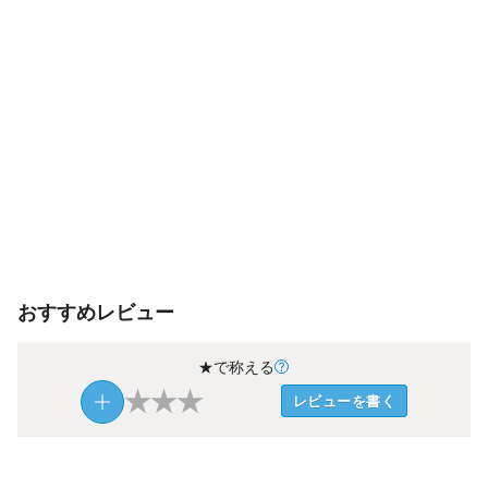
おすすめレビュー
★で称える
★
★
★
レビューを書く