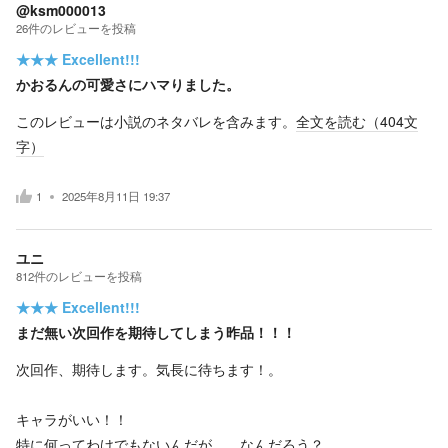
@ksm000013
26
件の
レビューを投稿
★★★
Excellent!!!
かおるんの可愛さにハマりました。
このレビューは小説のネタバレを含みます。
全文を読む（
404
文
字）
1
2025年8月11日 19:37
ユニ
812
件の
レビューを投稿
★★★
Excellent!!!
まだ無い次回作を期待してしまう昨品！！！
次回作、期待します。気長に待ちます！。
キャラがいい！！
特に何ってわけでもないんだが、、なんだろう？