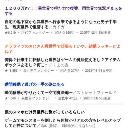
１２００万PV！！異世界で得た力で復讐、両世界で無双ざまぁを
する
自宅の地下室から異世界へ行き来できるようになった男子中学
生 現実世界で復讐する
／
カイガ
★
6,219
現代ファンタジー
完結済
668
話
2025年12月15日
更新
アラフィフのおじさん異世界で頑張る！いや、結構ラッキーだよ
ね？
俺得？仕事中に転移した世界はゲームの魔法使えるし？アイテム
ボックスあるし？何こ…
／
くまの香
★
18,853
異世界ファンタジー
完結済
207
話
2023年6月6日
更新
瞬間移動？逃げの一手の為にある
瞬間移動がやりたくて〜空間魔法編〜
／
ストレットフィールド
★
1,860
異世界ファンタジー
連載中
475
話
2026年8月5日
更新
僕のスマホだけ異世界に繋がっているらしい
ゲームでモンスターを倒したら何故かリアルの方もレベルアップ
してた件について
／
3pu (旧名 睡眠が足りない人)