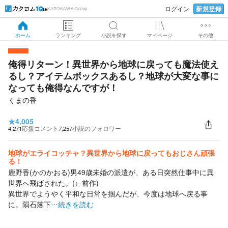
新規登録
ログイン
KADOKAWA Group
ホーム
ランキング
小説を探す
マイページ
その他
俺得リターン！異世界から地球に戻っても魔法使え
るし？アイテムボックスあるし？地球が大変な事に
なっても俺得なんですが！
くまの香
★
4,005
4,271
応援コメント
7,257
小説のフォロワー
地球がエライコッチャ？異世界から地球に戻ってもおじさん頑張
る！
鹿野香(かのかおる)男49歳未婚の派遣が、ある日突然仕事中に異
世界へ飛ばされた。(←前作)
異世界でようやく平和な日常を掴んだが、今度は地球へ戻る事
に。隕石落下
…続きを読む