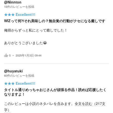
@Ninnton
15
件の
レビューを投稿
★★★
Excellent!!!
WIZって何⁈それ美味しの？無自覚の行動がクセになる癒しです
俺得からずっと私にとって癒しでした！
ありがとうございました😭
5
2025年1月3日 09:44
@huyatuki
60
件の
レビューを投稿
★★★
Excellent!!!
タイトル通りめっちゃおじさんが頑張る作品！読めば応援したく
なりますよ！
このレビューは小説のネタバレを含みます。
全文を読む（
217
文
字）