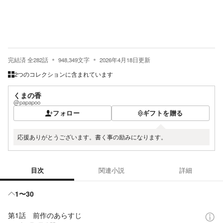
完結済
全
282
話
948,349
文字
2026年4月18日
更新
2つのコレクションに含まれています
くまの香
@papapoo
フォロー
ギフトを贈る
応援ありがとうございます。書く事の励みになります。
目次
関連小説
詳細
目次
1〜30
第1話 前作のあらすじ