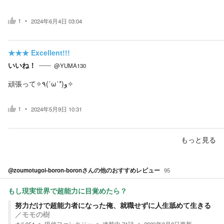
1
2024年6月4日 03:04
★★★
Excellent!!!
いいね！
@YUMA130
頑張って✧٩(ˊωˋ*)و✧
1
2024年5月9日 10:31
もっと見る
@zoumotugoi-boron-boron
さんの他のおすすめレビュー
95
もし現実世界で超能力に目覚めたら？
努力だけで超能力者になった俺、就職せずに人生舐めて生きる
／
モモの樹
★
6,954
現代ファンタジー
連載中
71
話
2026年8月8日
更新