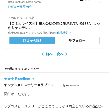
@zoumotugoi-boron-boron
レビュー投稿
96
件
このレビューの作品
【コミカライズ化】主人公様の妹に愛されているけど、しっ
かりヤンデレ。
作者
Sakura@ヤンデレ妹/7月27日連載
作品情報
1話目から読む
フォロー
前へ
次へ
その他のおすすめレビュー
★★★
Excellent!!!
ヤンデレ✖️ミステリー✖️ラブコメ
@kuuuuuuuu
面白かったです。
ラブコメとミステリーがここまでしっかり両立している作品はか