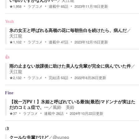
いるのですがなんかバ…
／
天江龍
★
1,958
ラブコメ
連載中
65
話
2023年11月18日
更新
Yeah
氷の女王と呼ばれる高嶺の花に毎朝告白を続けたら、病んだ
／
天江龍
★
1,102
ラブコメ
連載中
47
話
2023年12月15日
更新
👍
雨の止まない放課後に助けた美人な先輩が完全に病んでいた件
／
天江龍
★
2,132
ラブコメ
完結済
53
話
2022年6月26日
更新
Fine
【祝一万PV！】氷姫と呼ばれている最強(最恐)マドンナが実はた
だのコミュ症で、…
／
風鈴 美鈴
★
37
ラブコメ
連載中
26
話
2024年10月22日
更新
:3
クールな先輩だけど
／
@yuneo