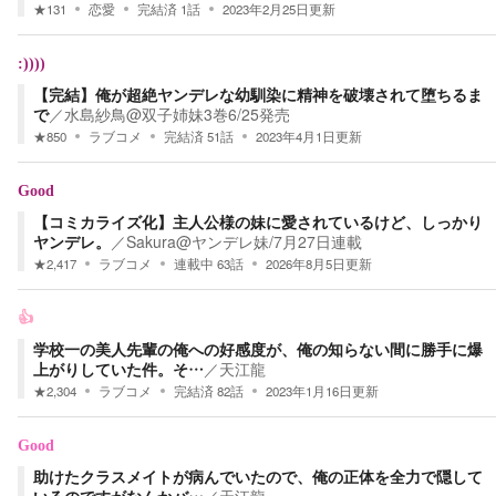
★
131
恋愛
完結済
1
話
2023年2月25日
更新
:))))
【完結】俺が超絶ヤンデレな幼馴染に精神を破壊されて堕ちるま
で
／
水島紗鳥@双子姉妹3巻6/25発売
★
850
ラブコメ
完結済
51
話
2023年4月1日
更新
Good
【コミカライズ化】主人公様の妹に愛されているけど、しっかり
ヤンデレ。
／
Sakura@ヤンデレ妹/7月27日連載
★
2,417
ラブコメ
連載中
63
話
2026年8月5日
更新
👍
学校一の美人先輩の俺への好感度が、俺の知らない間に勝手に爆
上がりしていた件。そ…
／
天江龍
★
2,304
ラブコメ
完結済
82
話
2023年1月16日
更新
Good
助けたクラスメイトが病んでいたので、俺の正体を全力で隠して