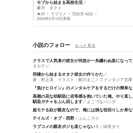
モブから始まる高校生活
／
麻月 タクト
★
20
ラブコメ
完結済
42
話
2024年2月12日
更新
小説のフォロー
もっと見る
クラスで人気者の彼女が何故か一糸纏わぬ姿になって
タカテン
同棲から始まるオタク彼女の作りかた
／
著：村上凛 イラスト：館川まこ
／
ファンタジア文庫
『負けヒロイン』のメンタルケアをするだけの簡単な
高嶺の花な幼馴染に劣等感を抱いていた俺。やり直し
馴染ガチャをぶん回します
／
よこづなパンダ
超モテる奴が親友なので、俺には損な役回りしか来な
テイルズ・オブ・西野
／
ぶんころり
ラブコメの親友ポジも楽じゃない！
／
緑里ダイ