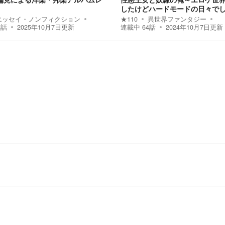
したけどハードモードの日々で
エッセイ・ノンフィクション
★
110
異世界ファンタジー
3
話
2025年10月7日
更新
連載中
64
話
2024年10月7日
更新