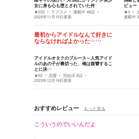
女に身も心も堕とされていた件
ビュー
★
232
ラブコメ
連載中
46
話
★
0
2025年11月10日
更新
連載中
最初からアイドルなんて好きに
ならなければよかった……
アイドルオタクのブルース～人気アイド
ルのあの子が裏切った、俺は復讐するこ
とに決…
★
52
恋愛
完結済
8
話
2023年12月19日
更新
おすすめレビュー
もっと見る
こういうのでいいんだよ