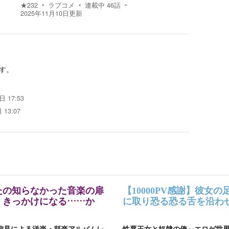
★
232
ラブコメ
連載中
46
話
2025年11月10日
更新
す。
 17:53
 13:07
たの知らなかった音楽の扉
【10000PV感謝】彼女の
くきっかけになる……か
に取り恐る恐る舌を沿わ
偏見による洋楽・邦楽アルバムレ
性悪王女と奴隷の俺～エロゲ世