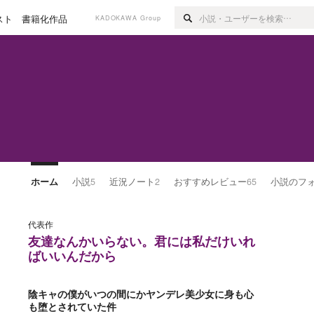
スト
書籍化作品
KADOKAWA Group
ホーム
小説
5
近況ノート
2
おすすめレビュー
65
小説のフ
代表作
友達なんかいらない。君には私だけいれ
ばいいんだから
陰キャの僕がいつの間にかヤンデレ美少女に身も心
も堕とされていた件