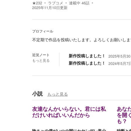
★
232
ラブコメ
連載中
46
話
2025年11月10日
更新
プロフィール
不定期で作品を投稿いたします。よろしくお願いしま
近況ノート
新作投稿しました！
2025年5月30日
もっと見る
新作投稿しました！
2024年5月7日
小説
もっと見る
友達なんかいらない。君には私
あな
だけいればいいんだから
を開
も？
陰キャの僕がいつの間にかヤンデレ美少
独断と