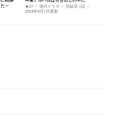
した～
★
27
現代ドラマ
完結済
1
話
2024年4月1日
更新