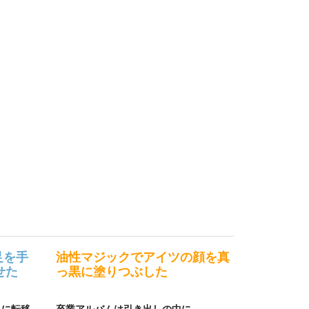
足を手
油性マジックでアイツの顔を真
せた
っ黒に塗りつぶした
界に転移
卒業アルバムは引き出しの中に