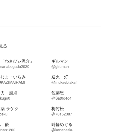
見る
刀「わさびぃ沢介」
ギルマン
manabogado2020
@giruman
かじま・いらみ
迎火 灯
KAZIMAIRAMI
@mukaebiakari
語力 漫点
佐藤恩
kugo0
@Sat0o4o4
築 ラゲク
梅竹松
geku
@78152387
花 優
時輪めぐる
chan1202
@kanariesku