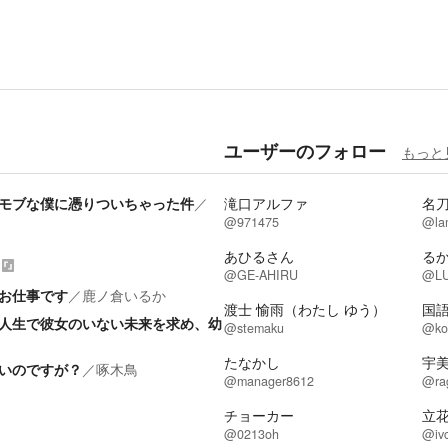
ユーザーのフォロー
もっと
モブな僕に憑りついちゃった件
／
滝口アルファ
名
@971475
@la
あひるさん
る
@GE-AHIRU
@LU
お仕事です
／
鹿ノ倉いるか
渡士 愉雨（わたし ゆう）
国
人生で彼女のいない未来を求め、幼
@stemaku
@ko
たなかし
宇美
いのですが？
／
啄木鳥
@manager8612
@ra
チョーカー
立
@0213oh
@iv