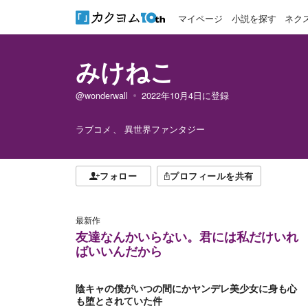
マイページ
小説を探す
ネク
みけねこ
@wonderwall
2022年10月4日
に登録
ラブコメ
異世界ファンタジー
フォロー
プロフィールを共有
最新作
友達なんかいらない。君には私だけいれ
ばいいんだから
陰キャの僕がいつの間にかヤンデレ美少女に身も心
も堕とされていた件