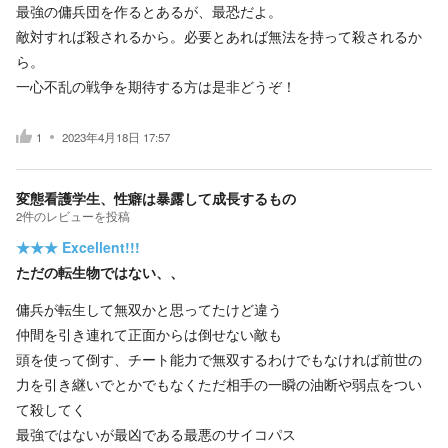
最強の傭兵団を作るとあるが、最恐だよ。
敵対すれば殺されるから。必要とあれば無法を持って殺されるか
ら。
一心不乱の戦争を期待する方は是非どうぞ！
1
2023年4月18日 17:57
変態看護学生、性癖は暴露して成長するもの
2
件の
レビューを投稿
★★★
Excellent!!!
ただの転生物ではない、、
傭兵が転生して無双かと思ってたけど違う
仲間を引き連れて正面からは倒せない敵も
頭を使って倒す、チート能力で無双するわけでもなければ前世の
力を引き継いでとかでもなくただ相手の一瞬の油断や弱点をつい
て殺してく
最強ではないが最凶である最悪のサイコパス