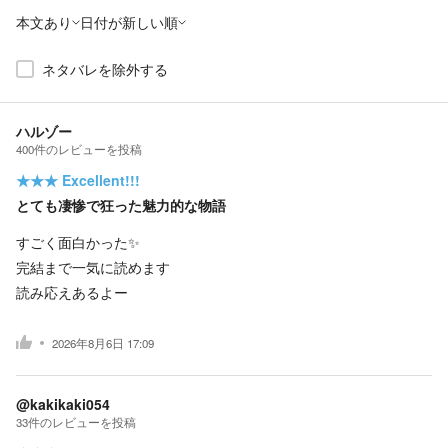
本文あり
日付が新しい順
ネタバレを除外する
ハルゾー
400
件の
レビューを投稿
★★★
Excellent!!!
とても凄惨で狂った魅力的な物語
すごく面白かった✨️
完結まで一気に読めます
読み応えあるよー
2026年8月6日 17:09
@kakikaki054
33
件の
レビューを投稿