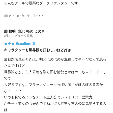
そんなクールで最高なダークファンタジーです
2
2021年6月19日 12:07
袋 数明（旧：軽沢 えのき）
3
件の
レビューを投稿
★★★
Excellent!!!
キャラクターも世界観も狂おしいほど好き！
最初題名見たときは、割とほのぼのが混在してそうだなって思っ
たんですけど、
世界観とか、主人公達を取り囲む情勢とかはめっちゃドロドロし
てて
大好きですな。ブラックジョークっぽい感じがほのぼの要素か
な・・・？
いつも見てるようなチート主人公というよりは、語彙力
がチート並なのも好きですね。聖人君主な主人公に見飽きてる人
は