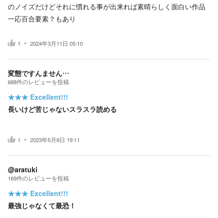
のノイズだけどそれに慣れる事が出来れば素晴らしく面白い作品
一応百合要素？もあり
1
2024年3月11日 05:10
変態ですんません…
688
件の
レビューを投稿
★★★
Excellent!!!
長いけど苦じゃないスラスラ読める
1
2023年5月8日 19:11
@aratuki
169
件の
レビューを投稿
★★★
Excellent!!!
最強じゃなくて最恐！