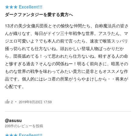
★★★
Excellent!!!
ダークファンタジーを愛する貴方へ
13才の美少女傭兵団長とその愉快な仲間たち、自称魔法兵の皆さ
んが織りなす、毎日がドイツ三十年戦争な世界。アスラたん、マ
ジエロ可愛いよ？でも本人の前で言ったら、速攻で喉笛スッパリ
掻っ切られても仕方ないね。頭おかしい登場人物ばっかりだか
ら、団長舐めてる！って思われたら仕方ないね。軽すぎる人の命
と惨すぎる過去？そんなの関係ねー！明るく前向きに、暗黒その
ものな世界の戦争を味わってみたい貴方に是非ともオススメな作
品です。個人的にはレコ君の所業がうらやまけしから・・将来が
心配です。
2
2019年9月23日 17:59
@asusu
235
件の
レビューを投稿
★★★
Excellent!!!