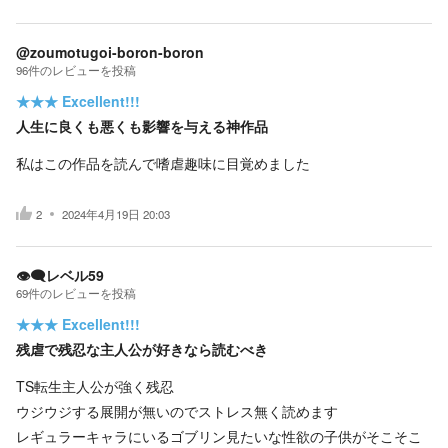
@zoumotugoi-boron-boron
96
件の
レビューを投稿
★★★
Excellent!!!
人生に良くも悪くも影響を与える神作品
私はこの作品を読んで嗜虐趣味に目覚めました
2
2024年4月19日 20:03
👁️‍🗨️レベル59
69
件の
レビューを投稿
★★★
Excellent!!!
残虐で残忍な主人公が好きなら読むべき
TS転生主人公が強く残忍
ウジウジする展開が無いのでストレス無く読めます
レギュラーキャラにいるゴブリン見たいな性欲の子供がそこそこ