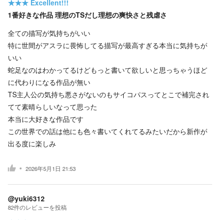
★★★
Excellent!!!
1番好きな作品 理想のTSだし理想の爽快さと残虐さ
全ての描写が気持ちがいい
特に世間がアスラに畏怖してる描写が最高すぎる本当に気持ちが
いい
蛇足なのはわかってるけどもっと書いて欲しいと思っちゃうほど
に代わりになる作品が無い
TS主人公の気持ち悪さがないのもサイコパスってとこで補完され
てて素晴らしいなって思った
本当に大好きな作品です
この世界での話は他にも色々書いてくれてるみたいだから新作が
出る度に楽しみ
2026年5月1日 21:53
@yuki6312
82
件の
レビューを投稿