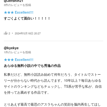
@JerShin21
3
件の
レビューを投稿
★★★
Excellent!!!
すごくよくて面白い！！！！！
2
2024年5月18日 20:27
@kyekye
1
件の
レビューを投稿
★★★
Excellent!!!
あらゆる無料小説の中でも秀逸の作品
私事だけど、無料小説読み始めて何年だろう、タイトルでストー
リーが分からない時代から読んでます。10年以上？毎日あらゆる
サイトのランキングなどもチェックし、TS系が苦手な私が、自信
を持ってお薦めする作品です。
とりあえず最高で最恐のアスラちゃんの笑顔を脳内再生してほし