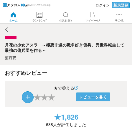
新規登録
ログイン
KADOKAWA Group
月花の少女アスラ ～極悪非道の戦争好き傭兵、異世界転生
して最強の傭兵団を作る～
ホーム
ランキング
小説を探す
マイページ
その他
月花の少女アスラ ～極悪非道の戦争好き傭兵、異世界転生して
最強の傭兵団を作る～
葉月双
おすすめレビュー
★で称える
★
★
★
レビューを書く
★
1,826
638
人が評価しました