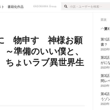
スト
書籍化作品
KADOKAWA Group
目次
第
に 物申す 神様お願
第1
書？
 ～準備のいい僕と、
2023
第2
、ちょいラブ異世界生
がに
2023
第3
間レ
2023
第4
うゾ
2023