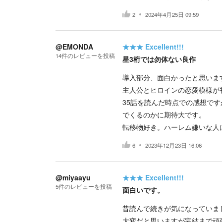
2
2024年4月25日 09:59
@EMONDA
★★★
Excellent!!!
14
件の
レビューを投稿
星3桁では勿体ない良作
導入部分、面白かったと思いま
主人公とヒロインの恋愛模様が
35話を読んだ時点での感想で
でくるのかに期待大です。
転移物好き。ハーレム嫌いな人
6
2023年12月23日 16:06
@miyaayu
★★★
Excellent!!!
5
件の
レビューを投稿
面白いです。
昔読んで続きが気になっていま
大変だと思いますが完結まで頑