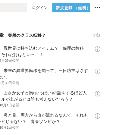
ログイン
新規登録
（無料）
1章 突然のクラス転移？
31話
話 異世界に持ち込むアイテム？ 倫理の教科
 それだけはないっ！！
年9月29日
公開
話 未来の異世界転移を知って、三日坊主はさす
ない。
年9月30日
公開
話 まさか女子と胸(おっぱい)の話をするほど人
ベルが上がるとは誰も考えないだろう？
年10月1日
公開
話 鼻と目、両方から血が流れるなんて、それも
ンビじゃない？ 青春ゾンビか？
年10月2日
公開