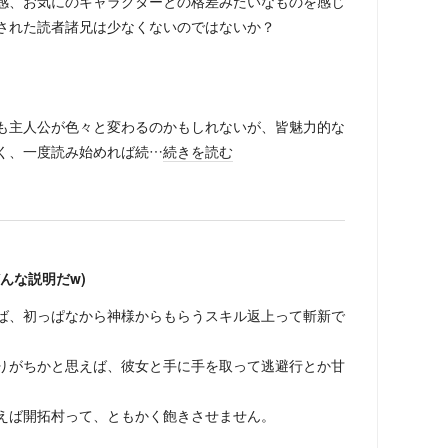
感、お気にのキャラクターとの格差みたいなものを感じ
された読者諸兄は少なくないのではないか？
も主人公が色々と変わるのかもしれないが、皆魅力的な
く、一度読み始めれば続…
続きを読む
んな説明だw)
ば、初っぱなから神様からもらうスキル返上って斬新で
りがちかと思えば、彼女と手に手を取って逃避行とか甘
えば開拓村って、ともかく飽きさせません。