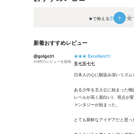
★
★で称える
新着おすすめレビュー
@golgo31
★★★
Excellent!!!
319
件の
レビューを投稿
五七五七七
日本人の心に馴染み深いリズム
ある少年を主人公に始まった物語
レベルが高く面白い)、視点が
ァンタジーが始まった。
とても新鮮なアイデアだと思っ