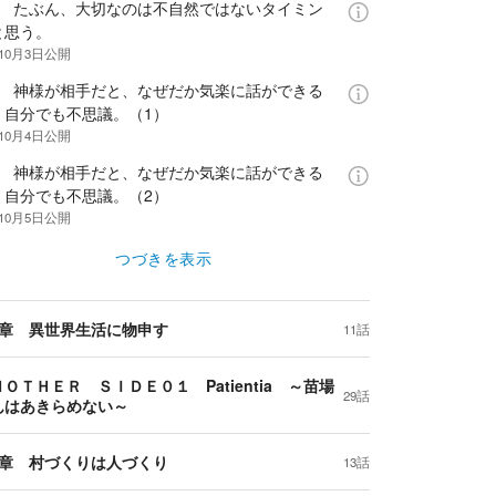
話 たぶん、大切なのは不自然ではないタイミン
と思う。
年10月3日
公開
話 神様が相手だと、なぜだか気楽に話ができる
、自分でも不思議。（1）
年10月4日
公開
話 神様が相手だと、なぜだか気楽に話ができる
、自分でも不思議。（2）
年10月5日
公開
つづきを表示
2章 異世界生活に物申す
11話
ＯＴＨＥＲ ＳＩＤＥ０１ Patientia ～苗場
29話
んはあきらめない～
3章 村づくりは人づくり
13話