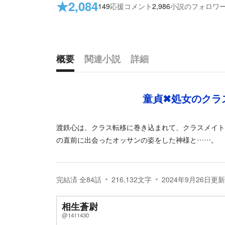
★
2,084
149
応援コメント
2,986
小説のフォロワ
概要
関連小説
詳細
概要
童貞✖処女のクラ
渡鉄心は、クラス転移に巻き込まれて、クラスメイト
の直前に出会ったオッサンの姿をした神様と……。
完結済
全
84
話
216,132
文字
2024年9月26日
更新
相生蒼尉
@1411430