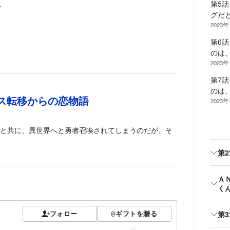
第5
ー
グだ
2023
第6
のは
2023
第7
のは
ス転移からの恋物語
2023
と共に、異世界へと勇者召喚されてしまうのだが、そ
第
ＡＮ
く
フォロー
ギフトを贈る
第