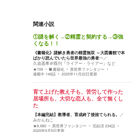
関連小説
①謎を解く→②精霊と契約する→③強
くなる！！
《書籍化》謎解き勇者の精霊無双 ～大図書館で本
ばかり読んでいたら世界最強の勇者…
／
久追遥希＠既刊『ライアー・ライアー』など
★
709
書籍化
異世界ファンタジー
連載中
149
話
2025年11月22日
更新
育て上げた教え子も、苦労して作った
居場所も、大切な恋人も、全て無くし
た
【本編完結】教導者、育成終了後捨てられる。
／
みかんねこ
★
8,680
異世界ファンタジー
完結済
234
話
2025年5月5日
更新