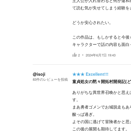
主人公が入れ替わると何か違和
て読む気が失せてしまう経験を
どうか安心されたい。
この作品は、もしかすると今後
キャラクターで話の内容も面白
2
2024年6月7日 19:43
@isoji
★★★
Excellent!!!
83
件の
レビューを投稿
童貞処女の黙々開拓村開発記(ど
ありがちな異世界召喚かと思え
す。
まあ勇者ゴメンでお城脱走もあ
酸っぱ過ぎ。
よその国に逃げて冒険者かと思
この後の展開も期待してます。