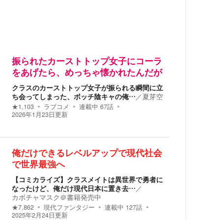
振られたカーストトップ女子にコーラ
をあげたら、めっちゃ懐かれたんだが
クラスのカーストトップ女子が振られる瞬間に立
ち会ってしまった、ボッチ陰キャの俺…
／
夏芽空
★
1,103
ラブコメ
連載中
67
話
2026年1月23日
更新
俺だけできるレベルアップで現代社会
で世界最強へ
【コミカライズ】クラスメイトは異世界で勇者に
なったけど、俺だけ現代日本に置き去…
／
カボチャマスク＠書籍発売中
★
7,862
現代ファンタジー
連載中
127
話
2025年2月24日
更新