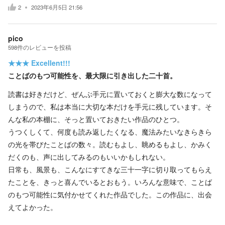
2
2023年6月5日 21:56
pico
598
件の
レビューを投稿
★★★
Excellent!!!
ことばのもつ可能性を、最大限に引き出した二十首。
読書は好きだけど、ぜんぶ手元に置いておくと膨大な数になって
しまうので、私は本当に大切な本だけを手元に残しています。そ
んな私の本棚に、そっと置いておきたい作品のひとつ。
うつくしくて、何度も読み返したくなる、魔法みたいなきらきら
の光を帯びたことばの数々。読むもよし、眺めるもよし、かみく
だくのも、声に出してみるのもいいかもしれない。
日常も、風景も、こんなにすてきな三十一字に切り取ってもらえ
たことを、きっと喜んでいるとおもう。いろんな意味で、ことば
のもつ可能性に気付かせてくれた作品でした。この作品に、出会
えてよかった。