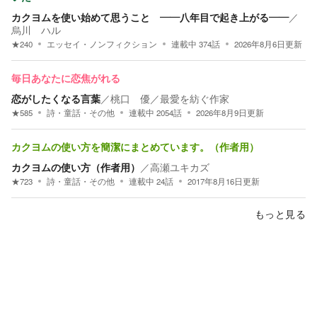
カクヨムを使い始めて思うこと ――八年目で起き上がる――
／
烏川 ハル
★
240
エッセイ・ノンフィクション
連載中
374
話
2026年8月6日
更新
毎日あなたに恋焦がれる
恋がしたくなる言葉
／
桃口 優／最愛を紡ぐ作家
★
585
詩・童話・その他
連載中
2054
話
2026年8月9日
更新
カクヨムの使い方を簡潔にまとめています。（作者用）
カクヨムの使い方（作者用）
／
高瀬ユキカズ
★
723
詩・童話・その他
連載中
24
話
2017年8月16日
更新
もっと見る