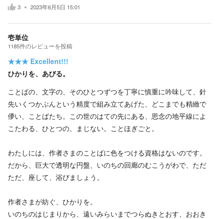
3
2023年6月5日 15:01
壱単位
1185
件の
レビューを投稿
★★★
Excellent!!!
ひかりを、あびる。
ことばの、文字の、そのひとつずつを丁寧に慎重に吟味して、針
先いくつかぶんという精度で組み立てあげた、どこまでも精緻で
儚い、ことばたち。この世のはての先にある、思念の地平線によ
こたわる、ひとつの、まじない。ことほぎごと。
わたしには、作者さまのことばに色をつける資格はないのです。
だから、巨大で透明な円盤、いのちの回廊のむこうがわで、ただ
ただ、座して、浴びましょう。
作者さまが紡ぐ、ひかりを。
いのちのはじまりから、遠いみらいまでつらぬきとおす、おおき