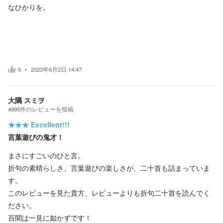
なひかりを。
5
2023年6月2日 14:47
大隅 スミヲ
4995
件の
レビューを投稿
★★★
Excellent!!!
言葉遊びの鬼才！
まさにすごいのひと言。
折句の素晴らしさ、言葉遊びの楽しさが、二十首も詰まっていま
す。
このレビューを見た貴方、レビューよりも折句二十首を読んでく
ださい。
百聞は一見に如かずです！