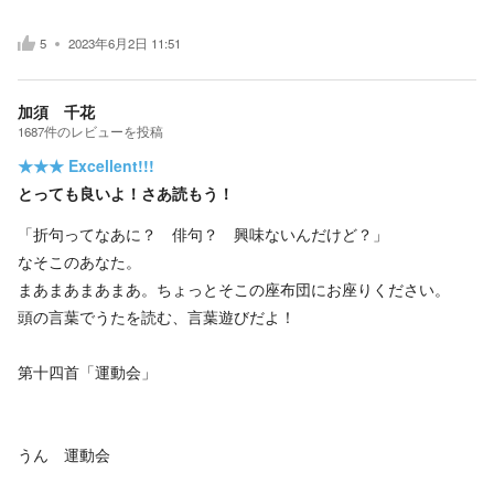
5
2023年6月2日 11:51
加須 千花
1687
件の
レビューを投稿
★★★
Excellent!!!
とっても良いよ！さあ読もう！
「折句ってなあに？ 俳句？ 興味ないんだけど？」
なそこのあなた。
まあまあまあまあ。ちょっとそこの座布団にお座りください。
頭の言葉でうたを読む、言葉遊びだよ！
第十四首「運動会」
うん 運動会