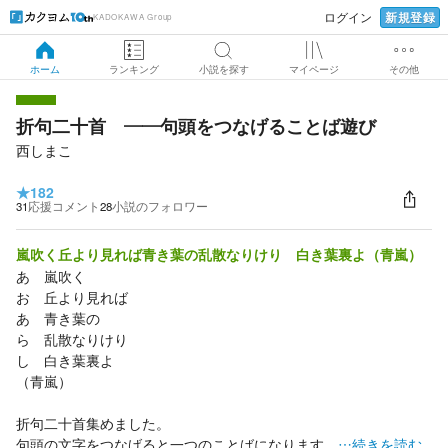
新規登録
ログイン
KADOKAWA Group
ホーム
ランキング
小説を探す
マイページ
その他
折句二十首 ――句頭をつなげることば遊び
西しまこ
★
182
31
応援コメント
28
小説のフォロワー
嵐吹く丘より見れば青き葉の乱散なりけり 白き葉裏よ（青嵐）
あ 嵐吹く
お 丘より見れば
あ 青き葉の
ら 乱散なりけり
し 白き葉裏よ
（青嵐）
折句二十首集めました。
句頭の文字をつなげると一つのことばになります。
…続きを読む