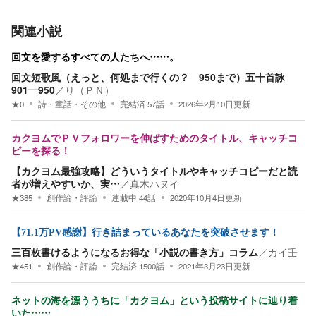
関連小説
回文を愛するすべての人たちへ……。
回文短歌風（えっと、何処まで行くの？ 950まで）五十首詠
901―950
／
り（ＰＮ）
★
0
詩・童話・その他
完結済
57
話
2026年2月10日
更新
カクヨムでＰＶフォロワーを伸ばすためのタイトル、キャッチコ
ピーを探る！
【カクヨム最強攻略】どういうタイトルやキャッチコピーだと読
者が増えやすいか、実…
／
真木ハヌイ
★
385
創作論・評論
連載中
44
話
2020年10月4日
更新
【71.1万PV感謝】行き詰まっているあなたを突破させます！
三百枚書けるようになるお得な「小説の書き方」コラム
／
カイ壬
★
451
創作論・評論
完結済
1500
話
2021年3月23日
更新
ネットの海を漂ううちに「カクヨム」という投稿サイトに辿り着
いた……