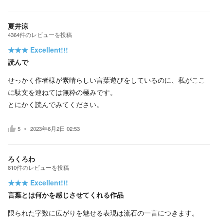
夏井涼
4364
件の
レビューを投稿
★★★
Excellent!!!
読んで
せっかく作者様が素晴らしい言葉遊びをしているのに、私がここ
に駄文を連ねては無粋の極みです。
とにかく読んでみてください。
5
2023年6月2日 02:53
ろくろわ
810
件の
レビューを投稿
★★★
Excellent!!!
言葉とは何かを感じさせてくれる作品
限られた字数に広がりを魅せる表現は流石の一言につきます。