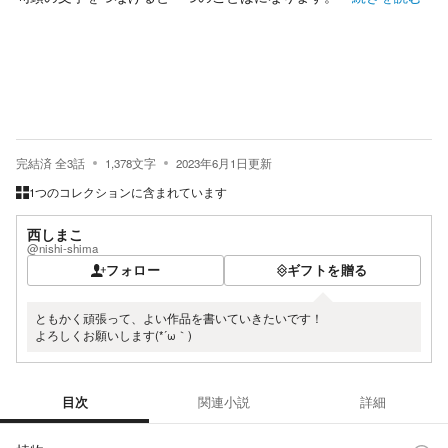
完結済
全
3
話
1,378
文字
2023年6月1日
更新
1つのコレクションに含まれています
西しまこ
@nishi-shima
フォロー
ギフトを贈る
ともかく頑張って、よい作品を書いていきたいです！
よろしくお願いします(*´ω｀)
目次
関連小説
詳細
目次