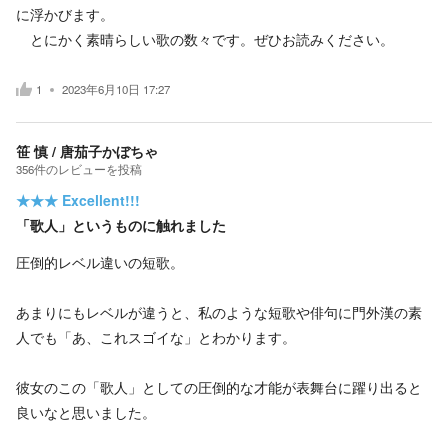
に浮かびます。
とにかく素晴らしい歌の数々です。ぜひお読みください。
1
2023年6月10日 17:27
笹 慎 / 唐茄子かぼちゃ
356
件の
レビューを投稿
★★★
Excellent!!!
「歌人」というものに触れました
圧倒的レベル違いの短歌。
あまりにもレベルが違うと、私のような短歌や俳句に門外漢の素
人でも「あ、これスゴイな」とわかります。
彼女のこの「歌人」としての圧倒的な才能が表舞台に躍り出ると
良いなと思いました。