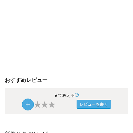
おすすめレビュー
★で称える
★
★
★
レビューを書く