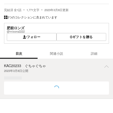
完結済
全
1
話
1,771
文字
2023年3月8日
更新
2つのコレクションに含まれています
肥前ロンズ
@misora2222
フォロー
ギフトを贈る
目次
関連小説
詳細
目次
KAC20233 ぐちゃぐちゃ
2023年3月8日
公開