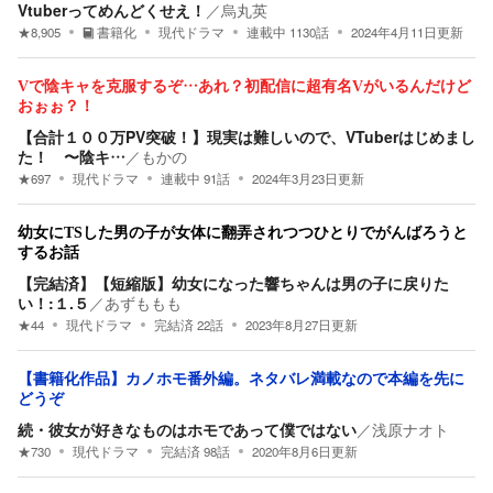
Vtuberってめんどくせえ！
／
烏丸英
★
8,905
書籍化
現代ドラマ
連載中
1130
話
2024年4月11日
更新
Vで陰キャを克服するぞ…あれ？初配信に超有名Vがいるんだけど
おぉぉ？！
【合計１００万PV突破！】現実は難しいので、VTuberはじめまし
た！ 〜陰キ…
／
もかの
★
697
現代ドラマ
連載中
91
話
2024年3月23日
更新
幼女にTSした男の子が女体に翻弄されつつひとりでがんばろうと
するお話
【完結済】【短縮版】幼女になった響ちゃんは男の子に戻りた
い！:１.５
／
あずももも
★
44
現代ドラマ
完結済
22
話
2023年8月27日
更新
【書籍化作品】カノホモ番外編。ネタバレ満載なので本編を先に
どうぞ
続・彼女が好きなものはホモであって僕ではない
／
浅原ナオト
★
730
現代ドラマ
完結済
98
話
2020年8月6日
更新