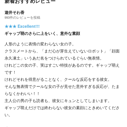
新着おすすめレビュー
遊井そわ香
993
件の
レビューを投稿
★★★
Excellent!!!
ギャップ萌のさらに上をいく、意外な素顔
人形のように表情の変わらない女の子。
クラスメートから、「まだ心が芽生えていないロボット」「顔面
永久凍土」いうあだ名をつけられているぐらい無表情。
けれどこの女の子、実はすごい特技があるのです。ギャップ萌え
です！
けれどそれを得意がることなく、クールな反応をする彼女。
そんな無表情でクールな女の子が見せた意外すぎる反応が、たま
らなくかわいい！！
主人公の男の子も読者も、彼女にキュンとしてしまいます。
ギャップ萌えだけでは終わらない彼女の素顔にときめいてくださ
い。