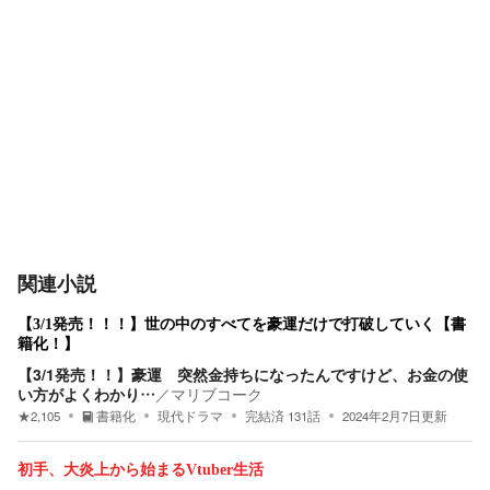
関連小説
【3/1発売！！！】世の中のすべてを豪運だけで打破していく【書
籍化！】
【3/1発売！！】豪運 突然金持ちになったんですけど、お金の使
い方がよくわかり…
／
マリブコーク
★
2,105
書籍化
現代ドラマ
完結済
131
話
2024年2月7日
更新
初手、大炎上から始まるVtuber生活