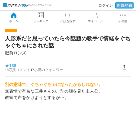
新規登録
ログイン
KADOKAWA Group
ホーム
ランキング
小説を探す
マイページ
その他
人形系だと思っていたら今話題の歌手で情緒をぐち
ゃぐちゃにされた話
肥前ロンズ
★
138
13
応援コメント
17
小説のフォロワー
別の意味で、ぐちゃぐちゃになったかもしれない。
無表情で有名な三井さんの、別の顔を見た主人公。
教室で声をかけようとするが…。