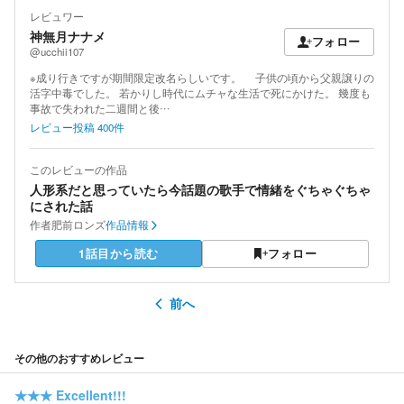
レビュワー
神無月ナナメ
フォロー
@ucchii107
※成り行きですが期間限定改名らしいです。 子供の頃から父親譲りの
活字中毒でした。 若かりし時代にムチャな生活で死にかけた。 幾度も
事故で失われた二週間と後…
レビュー投稿
400
件
このレビューの作品
人形系だと思っていたら今話題の歌手で情緒をぐちゃぐちゃ
にされた話
作者
肥前ロンズ
作品情報
1話目から読む
フォロー
前へ
その他のおすすめレビュー
★★★
Excellent!!!