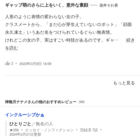
ギャップ萌のさらに上をいく、意外な素顔
遊井そわ香
人形のように表情の変わらない女の子。
クラスメートから、「まだ心が芽生えていないロボット」「顔面
永久凍土」いうあだ名をつけられているぐらい無表情。
けれどこの女の子、実はすごい特技があるのです。ギャ…
続き
を読む
2
2023年3月8日 16:59
もっと見る
神無月ナナメ
さんの他のおすすめレビュー
399
インクルーシブかぁ
ひとりごと
／
無名の人
★
256
エッセイ・ノンフィクション
完結済
7
話
2024年2月21日
更新