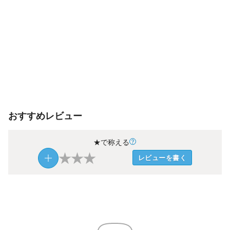
おすすめレビュー
★で称える
★
★
★
レビューを書く