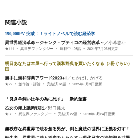
関連小説
190,000PV 突破！！ライトノベルで読む経済学
異世界経済革命～ジャンク・ブティコの経営改革～
／
小暮悠斗
★
144
異世界ファンタジー
連載中
126
話
2021年7月23日
更新
明日あなたは本屋へ行って漢和辞典を買いたくなる（3冊ぐらい）
囯
勝手に漢和辞典アワード2023+1
／
たかぱし かげる
★
27
創作論・評論
完結済
61
話
2025年5月3日
更新
「良き羊飼いは羊の為に死す」 新約聖書
乙女の海上護衛戦記
／
野口健太
★
38
異世界ファンタジー
完結済
22
話
2018年6月24日
更新
無秩序な異世界で法を創る男が、剣と魔法の世界に正義を灯す！
転生者、異世界に法と秩序をもたらす～現代日本の法知識を武器