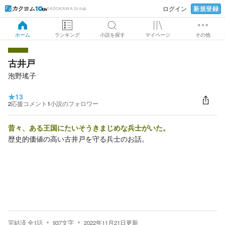
新規登録
ログイン
KADOKAWA Group
ホーム
ランキング
小説を探す
マイページ
その他
古井戸
泡野瑤子
★
13
2
応援コメント
1
小説のフォロワー
昔々、ある王国にたいそうきまじめな兵士がいた。
歴史的価値の高い古井戸を守る兵士のお話。
完結済
全
1
話
937
文字
2022年11月21日
更新