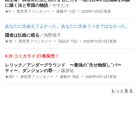
に築く法と帝国の物語
／
やすたか
★
9
異世界ファンタジー
連載中
11
話
2025年1月6日
更新
あなたに出会えてよかった。あなたに出会うべきではなかった。
隠者は払暁に眠る
／
泡野瑤子
★
38
異世界ファンタジー
完結済
77
話
2022年12月12日
更新
8/28 コミカライズ3巻発売！
レリック／アンダーグラウンド 〜最強の”失せ物探し”パー
ティー、ダンジョンの罪…
／
藤原祐
★
457
異世界ファンタジー
連載中
76
話
2023年9月12日
更新
もっと見る