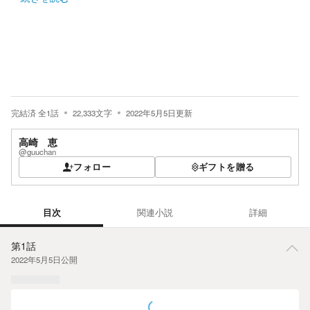
完結済
全
1
話
22,333
文字
2022年5月5日
更新
高崎 恵
@guuchan
フォロー
ギフトを贈る
目次
関連小説
詳細
目次
第1話
2022年5月5日
公開