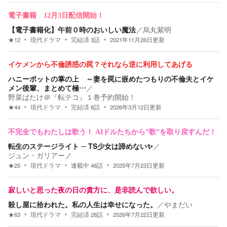
電子書籍 12月3日配信開始！
【電子書籍化】午前０時のおいしい魔法
／
烏丸紫明
★
12
現代ドラマ
完結済
3
話
2021年11月26日
更新
イケメンから不倫誘惑の罠？それなら逆に利用してあげる
ハニーポットの掌の上 ～妻を罠に嵌めたつもりの不倫夫とイケ
メン後輩、まとめて極…
／
野菜ばたけ＠『転テコ』１巻予約開始！
★
44
現代ドラマ
完結済
8
話
2026年3月12日
更新
不完全でもわたしは歌う！ AIドルたちから”歌”を取り戻すんだ！
転生のステージライト ─ TS少女は諦めない✨️
／
ジュン・ガリアーノ
★
25
現代ドラマ
連載中
46
話
2025年7月23日
更新
寂しいと思った夜の日の貴方に、是非読んで欲しい。
殺し屋に拾われた。私の人生は幸せになった。
／
やまだい
★
63
現代ドラマ
完結済
28
話
2026年7月22日
更新