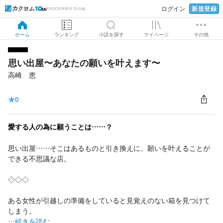
新規登録
ログイン
KADOKAWA Group
ホーム
ランキング
小説を探す
マイページ
その他
思い出屋〜あなたの願いを叶えます〜
高崎 恵
★
0
愛する人の為に願うことは……？
思い出屋……そこはあるものと引き換えに、願いを叶えることが
できる不思議な店。
◇◇◇
ある女性が引越しの準備をしていると見覚えのない箱を見つけて
しまう。
…続きを読む