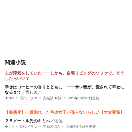
関連小説
夫が浮気をしていた――しかも、自宅リビングのソファで。どう
したらいい？
幸せはコーヒーの香りとともに ――サレ妻が、愛されて幸せに
なるまで
／
西しまこ
★
188
現代ドラマ
完結済
16
話
2023年10月27日
更新
【書籍化】一目惚れした弓道女子が喋らないらしい【大賞受賞】
２８メートル先のキミへ
／
佑佳
★
112
現代ドラマ
完結済
2
話
2025年5月15日
更新