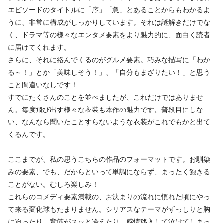
エピソードのタイトルに「序」「急」とあることからもわかるよ
うに、非常に構成がしっかりしています。それは謎解きだけでな
く、ドラマ等の様々なエンタメ要素をより魅力的に、面白く読者
に届けてくれます。
さらに、それに絡んでくるのがグルメ要素。巧みな描写に「わか
る～！」とか「美味しそう！」、「自分もまざりたい！」と思う
こと間違いなしです！
すでにたくさんのことを並べましたが、これだけではありませ
ん。毎度飛び出す様々な衣装も本作の魅力です。普段目にしな
い、なんなら聞いたことすらないような衣装がこれでもかと出て
くるんです。
ここまでが、私の思うこちらの作品のフォーマットです。お馴染
みの要素、でも、だからといって単調にならず、まったく飽きる
ことがない。むしろ楽しみ！
これらのコメディ要素満載の、お決まりの流れに慣れた頃にやっ
て来る変化球もたまりません。シリアスなテーマがずっしりと胸
に迫ったり、背筋がスッと冷えたり、感情移入して泣けてしまっ