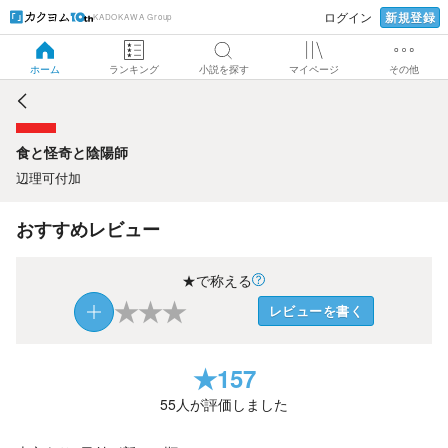
新規登録
ログイン
KADOKAWA Group
食と怪奇と陰陽師
ホーム
ランキング
小説を探す
マイページ
その他
食と怪奇と陰陽師
辺理可付加
おすすめレビュー
★で称える
★
★
★
レビューを書く
★
157
55
人が評価しました