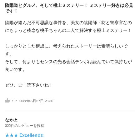
陰陽道とグルメ、そして極上ミステリー！ ミステリー好きは必見
です！
陰陽が絡んだ不可思議な事件を、美女の陰陽師・紡と警察官なの
にちょっと残念な桃子ちゃんの二人で解決する極上ミステリー！
しっかりとした構成に、考えられたストーリーは素晴らしいで
す。
そして、何よりもセンスの光る会話テンポは読んでいて気持ちが
良いです。
ぜひ、ご一読下さいね！
7
2022年5月27日 23:36
なかと
322
件の
レビューを投稿
★★★
Excellent!!!