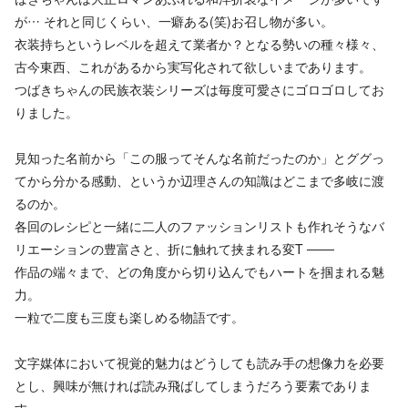
が… それと同じくらい、一癖ある(笑)お召し物が多い。
衣装持ちというレベルを超えて業者か？となる勢いの種々様々、
古今東西、これがあるから実写化されて欲しいまであります。
つばきちゃんの民族衣装シリーズは毎度可愛さにゴロゴロしてお
りました。
見知った名前から「この服ってそんな名前だったのか」とググっ
てから分かる感動、というか辺理さんの知識はどこまで多岐に渡
るのか。
各回のレシピと一緒に二人のファッションリストも作れそうなバ
リエーションの豊富さと、折に触れて挟まれる変T ───
作品の端々まで、どの角度から切り込んでもハートを掴まれる魅
力。
一粒で二度も三度も楽しめる物語です。
文字媒体において視覚的魅力はどうしても読み手の想像力を必要
とし、興味が無ければ読み飛ばしてしまうだろう要素でありま