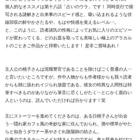
個人的なオススメは第十八話「占いのウラ」です！ 同時並行で描
写される謎解きと出来事のスピード感と、吸い込まれるような伏
線回収の鮮やかさたるや、もはや快感を覚えるレベル…。
と、このように、読者諸氏の性格によってお気に入りのエピソー
ドが変わってくる、どのお皿を取っても美味しい極上のアラカル
トのごときご作品かと拝察いたします！ 是非ご賞味あれ！
主人公の桃子さんは現職警官であることを除けばごく普通の人…
と言いたいところですが、作中人物からも作者様からも我々読者
からも雑に扱われイジられ放題である、彼女の特異な人間性は特
筆すべきものがありながら筆舌に尽くしがたく…とにかく面白い
人というのは、読んでいただければ分かります！笑
主にストーリーを進めてくださるのは、ある日桃子さんが出会
う…隠れ家カフェ風の奇妙な家に住んでおられ、酒や煙草がやた
らと似合うダウナー系やさぐれ陰陽師の紡さん。
仕事のできるカッコイイお姉さんなのですが、食と怪奇を結びつ