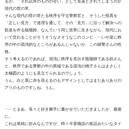
るか、「それ以外のもののせい」として見落とされてしまうのが
現代の世の常。
そんな現代の世の常たる秩序を守る警察官と、そうした怪異を
「正しい見方」で道理を通して、その「見方」に沿って解決への
筋道を作る陰陽師、なんていう同じ世界に生きながら、現代にお
いて交わることがそうそうなさそうなこのコンビ……いや逆に秩
序の中の混沌的なところがあるんじゃないか、この婦警さんの性
格。
そう考えるのであれば、混沌に秩序を見出す陰陽師である紡さん
と、秩序である警察の中の異端である混沌の桃子さんはまさしく
太極図のようにも見立てられるのでしょう。
うん、白と黒に赤を添えるのもデザインとしてはまたありありの
アリのものですしね、うん。
……とまあ、長々と好き勝手に書かせていただきましたが、最後
に。
これは単純に好みなんですが、時々今昔物語の各話みたいなタイ