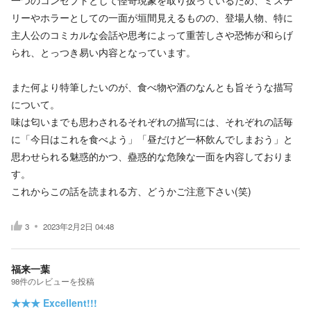
一つのコンセプトとして怪奇現象を取り扱っているため、ミステ
リーやホラーとしての一面が垣間見えるものの、登場人物、特に
主人公のコミカルな会話や思考によって重苦しさや恐怖が和らげ
られ、とっつき易い内容となっています。
また何より特筆したいのが、食べ物や酒のなんとも旨そうな描写
について。
味は匂いまでも思わされるそれぞれの描写には、それぞれの話毎
に「今日はこれを食べよう」「昼だけど一杯飲んでしまおう」と
思わせられる魅惑的かつ、蠱惑的な危険な一面を内容しておりま
す。
これからこの話を読まれる方、どうかご注意下さい(笑)
3
2023年2月2日 04:48
福来一葉
98
件の
レビューを投稿
★★★
Excellent!!!