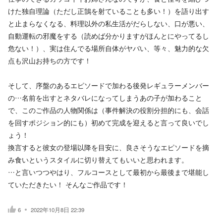
けた独自理論（ただし正鵠を射ていることも多い！）を語り出す
と止まらなくなる、料理以外の私生活がだらしない、口が悪い、
自動運転の邪魔をする（読めば分かりますがほんとにやってるし
危ない！）、実は住んでる場所自体がヤバい、等々、魅力的な欠
点も沢山お持ちの方です！
そして、序盤のあるエピソードで加わる後発レギュラーメンバー
の…名前を出すとネタバレになってしまうあの子が加わること
で、このご作品の人物関係は（事件解決の役割分担的にも、会話
を回すポジション的にも）初めて完成を迎えると言って良いでし
ょう！
換言すると彼女の登場以降を目安に、良さそうなエピソードを摘
み食いというスタイルに切り替えてもいいと思われます。
…と言いつつやはり、フルコースとして最初から最後まで堪能し
ていただきたい！ そんなご作品です！
6
2022年10月8日 22:39