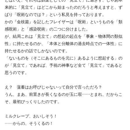
来的に「見立て」はどこから始まったのだろうと考えますと、ず
ばり「呪術なのでは？」という私見を持っております。
かの『金枝篇』を記したフレイザーは「呪術」というものを「類
感呪術」と「感染呪術」の二つに分けました。
が、結局これは「見立て」の想起の起点を「事象・物体間の類似
性」に持たせるのか、「本体と分離体の過去時点での一体性」に
持たせるかの話でしかないのです。
「ないものを（そこにあるものを元に）あるように想起する」の
が「見立て」であれば、予祝の神事など全て「見立て」であると
思うのです。
え？ 薀蓄はお呼びじゃないって自分で言っただろ？
うん、まあ、前置きが長くなるのが玉に瑕……とまれ、だからこ
そ、最初びっくりしたのです。
ミルクレープ、おいしそう！
……からの、そうくるの！