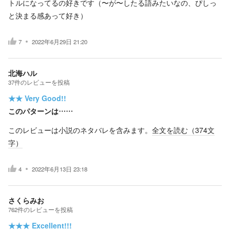
トルになってるの好きです（〜が〜したる語みたいなの、ぴしっ
と決まる感あって好き）
7
2022年6月29日 21:20
北海ハル
37
件の
レビューを投稿
★★
Very Good!!
このパターンは……
このレビューは小説のネタバレを含みます。
全文を読む（
374
文
字）
4
2022年6月13日 23:18
さくらみお
762
件の
レビューを投稿
★★★
Excellent!!!