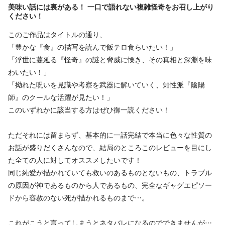
美味い話には裏がある！ 一口で語れない複雑怪奇をお召し上がり
ください！
このご作品はタイトルの通り、
「豊かな『食』の描写を読んで飯テロ食らいたい！」
「浮世に蔓延る『怪奇』の謎と脅威に慄き、その真相と深淵を味
わいたい！」
「拗れた呪いを見識や考察を武器に解いていく、知性派『陰陽
師』のクールな活躍が見たい！」
このいずれかに該当する方はぜひ御一読ください！
ただそれには留まらず、基本的に一話完結で本当に色々な性質の
お話が盛りだくさんなので、結局のところこのレビューを目にし
た全ての人に対してオススメしたいです！
同じ純愛が描かれていても救いのあるものとないもの、トラブル
の原因が神であるものから人であるもの、完全なギャグエピソー
ドから容赦のない死が描かれるものまで…。
これがこうと言ってしまうとネタバレになるのでできませんが…