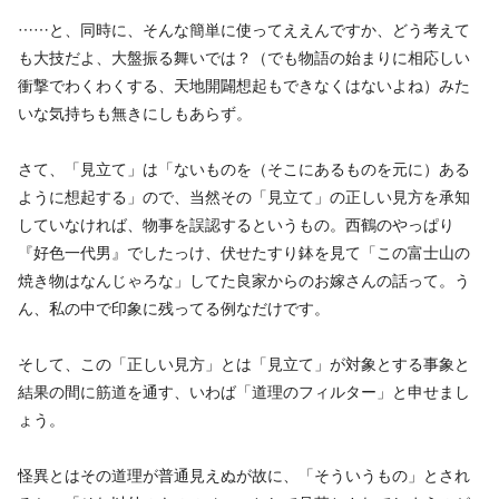
……と、同時に、そんな簡単に使ってええんですか、どう考えて
も大技だよ、大盤振る舞いでは？（でも物語の始まりに相応しい
衝撃でわくわくする、天地開闢想起もできなくはないよね）みた
いな気持ちも無きにしもあらず。
さて、「見立て」は「ないものを（そこにあるものを元に）ある
ように想起する」ので、当然その「見立て」の正しい見方を承知
していなければ、物事を誤認するというもの。西鶴のやっぱり
『好色一代男』でしたっけ、伏せたすり鉢を見て「この富士山の
焼き物はなんじゃろな」してた良家からのお嫁さんの話って。う
ん、私の中で印象に残ってる例なだけです。
そして、この「正しい見方」とは「見立て」が対象とする事象と
結果の間に筋道を通す、いわば「道理のフィルター」と申せまし
ょう。
怪異とはその道理が普通見えぬが故に、「そういうもの」とされ