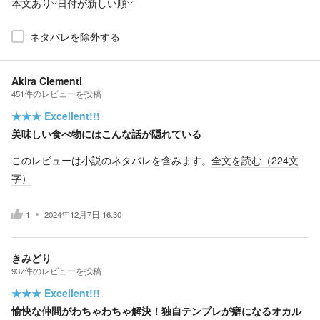
本文あり
日付が新しい順
ネタバレを除外する
Akira Clementi
451
件の
レビューを投稿
★★★
Excellent!!!
美味しい食べ物にはこんな話が隠れている
このレビューは小説のネタバレを含みます。
全文を読む（
224
文
字）
1
2024年12月7日 16:30
きみどり
937
件の
レビューを投稿
★★★
Excellent!!!
愉快な仲間がわちゃわちゃ解決！独自テンプレが癖になるオカル