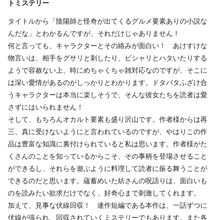
トミステリー
タイトルから「陰陽師と怪奇が出てくるグルメ要素ありの小説な
んだな」とわかるんですが、それだけじゃありません！
何と言っても、キャラクターとその絡みが面白い！ あけすけな
物言いは、相手をグサリと刺したり、ピシャリとハタいたりする
ようで容赦ない上、時にめちゃくちゃ雑対応なのですが、そこに
は深い愛情があるのがしっかりとわかります。ドタバタふざけ合
うキャラクターは本当に楽しそうで、そんな彼女たちを読者は愛
さずにはいられません！
そして、もちろんオカルト要素も盛り沢山です。作者様からは再
三、真に受けないようにと言われているのですが、やはりこの作
品は豊富な知識に裏付けられていると私は思います。作者様がた
くさんのことを知っているからこそ、その事柄を登場させること
ができるし、それらを遊ぶように料理して読者に振る舞うことが
できるのだと思います。蘊蓄めいた紡さんの呪語りは、面白いも
のを読みたい欲求だけでなく、好奇心まで刺激してくれます。
加えて、見事な伏線回収！ 連作短編である本作は、一話ずつに
伏線が張られ、回収されていくミステリーでもあります。また各