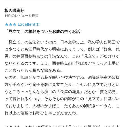
板久咲絢芽
14
件の
レビューを投稿
★★★
Excellent!!!
「見立て」の根幹をついたお腹の空くお話
「見立て」の技法というのは、日本文学史上、私の学んだ範囲で
は少なくとも江戸時代から明確にありまして、例えば『好色一代
男』の井原西鶴時点での俳諧なんて、この「見立て」がなけりゃ
なりたたぬのです。ええ、西鶴時点の俳諧はまだちょっと上手い
こと言ったもん勝ちな節がある。
その後、落語とかでも花が咲いた技法ですね。勿論落語家の皆様
方が手ぬぐいや扇子を箸に見立てたり、キセルに見立てたりとい
うところ……なんなら演目の「長屋の花見」だとか「貧乏花見」
って言われるやつは、そもそもの内容がこの「見立て」に基づい
ておりまして、大根のかまぼこ、たくあんの卵焼き……うん、こ
れ以上の薀蓄はお呼びじゃござんせんね。
とはいえ、それらは娯楽としての「見立て」に過ぎず、じゃあ本