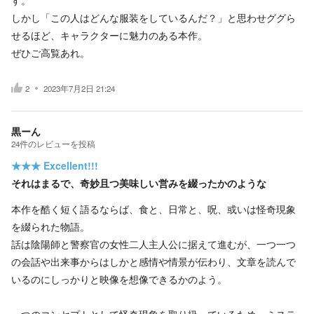
す。
しかし「この人はどんな服装をしているんだ？」と思わせググら
せるほど、キャラクターに魅力のある本作。
ぜひご高覧あれ。
2
2023年7月2日 21:24
黒ーん
24
件の
レビューを投稿
★★★
Excellent!!!
それはまるで、奇妙且つ美味しい営みを綴ったかのような
本作を酷く短く語るならば、食と、日常と、呪、或いは怪奇現象
を綴られた物語。
話は陰陽師と警察官の女性二人主人公に据えて進むが、一つ一つ
の会話や出来事からはしかと感情や情景が伝わり、文章を読んで
いるのにしっかりと映像を想像できるかのよう。