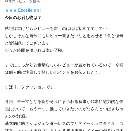
44
件の
レビューを投稿
★★★
Excellent!!!
今日のお召し物は？
感想は書けどもレビューを書くのはほぼ初めてでして…
しかしそんな自分にもレビュー書きたいなと思わせる『食と怪奇
と陰陽師』でございます。
少々お時間を頂ければ幸い至極。
すでにしっかりと素晴らしいレビューが置かれているので、今回
は個人的に注目して欲しいポイントをお伝えしたく。
ずばり、ファッションです。
各回、テーマとなる呪やそれにまつわる食事が非常に魅力的な作
品において、もう一つ、推していきたいのが紡さんとつばきちゃ
んのお洋服。
基本的に紡さんはジェンダーレスのブリティッシュスタイル、つ
ばきちゃんは大正ロマンあふれる和洋折衷なイメージが多いです