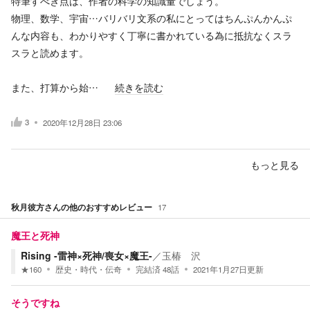
特筆すべき点は、作者の科学の知識量でしょう。
物理、数学、宇宙…バリバリ文系の私にとってはちんぷんかんぷ
んな内容も、わかりやすく丁寧に書かれている為に抵抗なくスラ
スラと読めます。
また、打算から始…
続きを読む
3
2020年12月28日 23:06
もっと見る
秋月彼方
さんの他のおすすめレビュー
17
魔王と死神
Rising -雷神×死神/喪女×魔王-
／
玉椿 沢
★
160
歴史・時代・伝奇
完結済
48
話
2021年1月27日
更新
そうですね