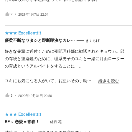
2
2021年1月7日 22:34
★★★
Excellent!!!
優柔不断なワタシと即断即決なカレ…
きくらげ
好きな先輩に近付くために夜間理科部に勧誘されたキョウカ。部
の存続と望遠鏡のために、理系男子のユキと一緒に月面ローター
の育成というアルバイトをすることに…。
ユキにも気になる人がいて、お互いその手助…
続きを読む
3
2020年12月31日 20:50
★★★
Excellent!!!
SF × 恋愛＝青春！
結月 花