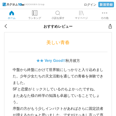
新規登録
ログイン
KADOKAWA Group
ホーム
ランキング
小説を探す
マイページ
その他
おすすめレビュー
美しい青春
★★
Very Good!!
秋月彼方
中盤から終盤にかけて世界観にしっかりと入り込めまし
た。少年少女たちの天文活動を通しての青春を体験でき
ました。
SFと恋愛がミックスしているのもよかったですね。
またあなた様の科学の知識も卓越していることでしょ
う。
序盤の方がもう少しインパクトがあればさらに固定読者
が増えるかなぁと思いました。ですがはっきし言って序