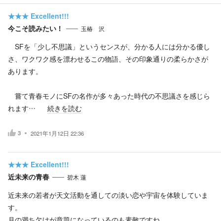
★★★
Excellent!!!
今こそ読みたい！
玉椿 沢
SFを「少し不思議」というセンスが、分かる人には分かる優し
さ、ワクワク感を漂わせるこの物語、その印象通りの柔らかさが
あります。
嘗て青春モノにSFの名作が多々あった時代の不思議さを感じら
れます…
続きを読む
3
2021年1月12日 22:36
★★★
Excellent!!!
近未来の青春
碧木 蓮
近未来の若者が天文活動を通しての淡い恋や宇宙を体験していま
す。
月の満ち欠けが章題になっているのも素敵ですね。