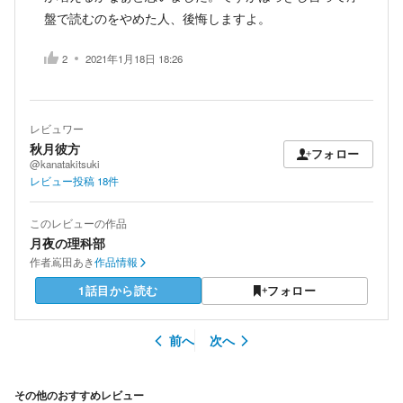
盤で読むのをやめた人、後悔しますよ。
2
2021年1月18日 18:26
レビュワー
秋月彼方
フォロー
@kanatakitsuki
レビュー投稿
18
件
このレビューの作品
月夜の理科部
作者
嶌田あき
作品情報
1話目から読む
フォロー
前へ
次へ
その他のおすすめレビュー