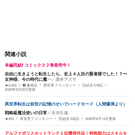
関連小説
本編完結❗️ コミックス２巻発売中！
自由に生きようと転生したら、史上４人目の賢者様でした！？〜
女神様、今の時代に魔…
／
酒本アズサ
★
6,655
書籍化
異世界ファンタジー
完結済
578
話
2025年5月22日
更新
異世界転生は前世の記憶のせいでハードモード（人間爆弾より）
戦略級魔法使いの日常
／
氷河久遠
★
903
異世界ファンタジー
完結済
532
話
2025年6月13日
更新
アルファポリスホットランク１位獲得作品！特殊能力はスキルを