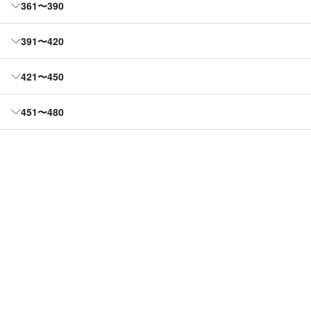
361〜390
391〜420
421〜450
451〜480