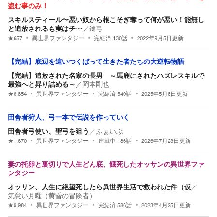
盗む事のみ！
スキルスティール〜悪い奴から根こそぎ奪って何が悪い！能無し
と追放されるも実はチ…
／
鍵弓
★
657
異世界ファンタジー
完結済
130
話
2022年9月5日
更新
【完結】底辺を這いつくばって生きた者たちの大逆転物語
【完結】追放された名家の長男 ～馬鹿にされたハズレスキルで
最強へと昇り詰める～
／
岡本剛也
★
6,854
異世界ファンタジー
完結済
540
話
2025年5月8日
更新
田舎者狩人、弓一本で伝説を作っていく
田舎者弓使い、聖弓を狙う
／
ふぁいぶ
★
1,670
異世界ファンタジー
連載中
186
話
2026年7月23日
更新
妻の托卵と裏切りで人生どん底、餓死したオッサンの異世界ファ
ンタジー
オッサン、人生に絶望死したら異世界生活で救われた件（仮
／
気怠い月曜（黄昏の冒険者）
★
9,984
異世界ファンタジー
完結済
586
話
2023年4月25日
更新