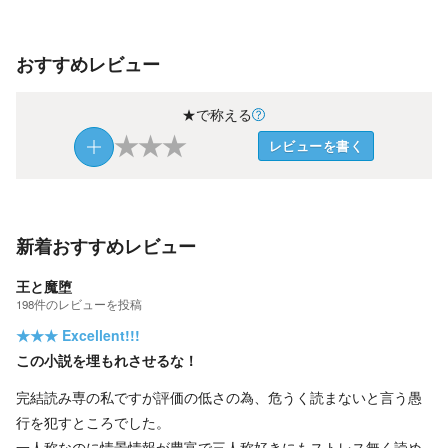
おすすめレビュー
★で称える
★
★
★
レビューを書く
新着おすすめレビュー
王と魔堕
198
件の
レビューを投稿
★★★
Excellent!!!
この小説を埋もれさせるな！
完結読み専の私ですが評価の低さの為、危うく読まないと言う愚
行を犯すところでした。
一人称なのに情景情報が豊富で三人称好きにもストレス無く読め