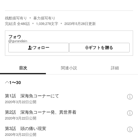
残酷描写有り
暴力描写有り
完結済
全
480
話
1,039,278
文字
2023年5月28日
更新
フォウ
@gurandain
フォロー
ギフトを贈る
目次
関連小説
詳細
目次
1〜30
第1話 深海魚コーナーにて
2020年3月22日
公開
第2話 深海魚コーナー発、異世界着
2020年3月22日
公開
第3話 頭の痛い現実
2020年3月22日
公開