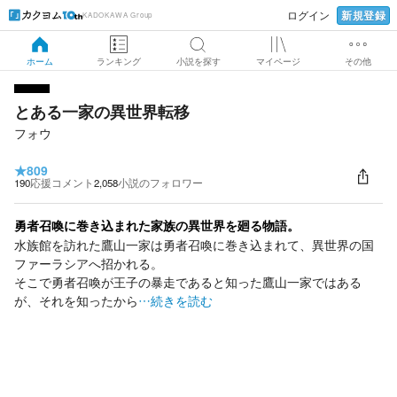
新規登録
ログイン
KADOKAWA Group
ホーム
ランキング
小説を探す
マイページ
その他
とある一家の異世界転移
フォウ
★
809
190
応援コメント
2,058
小説のフォロワー
勇者召喚に巻き込まれた家族の異世界を廻る物語。
水族館を訪れた鷹山一家は勇者召喚に巻き込まれて、異世界の国
ファーラシアへ招かれる。
そこで勇者召喚が王子の暴走であると知った鷹山一家ではある
が、それを知ったから
…続きを読む