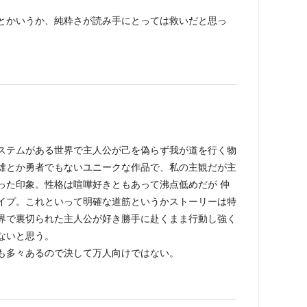
とかいうか、純粋さが読み手にとっては救いだと思っ
ステムがある世界で主人公が己を偽らず我が道を行く物
雄とか勇者でもないユニークな作品で、私の主観だが主
った印象。性格は喧嘩好きともあって沸点低めだが 仲
イプ。これといって明確な道筋というかストーリーは特
界で裏切られた主人公が好き勝手に赴くまま行動し強く
ないと思う。
も多々あるので決して万人向けではない。