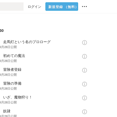
ログイン
新規登録
（無料）
30
話 走馬灯という名のプロローグ
年9月28日
公開
話 初めての魔法
年9月28日
公開
話 冒険者登録
年9月28日
公開
話 冒険の準備
年9月28日
公開
話 いざ、魔物狩り！
年9月28日
公開
話 奴隷
年9月28日
公開