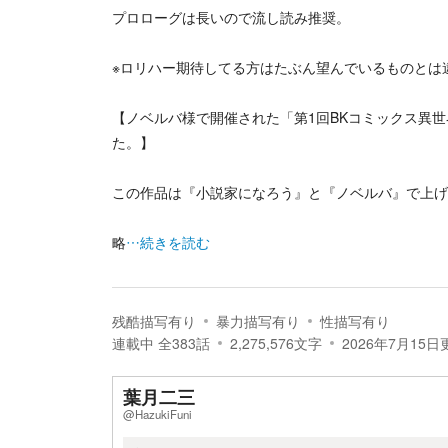
プロローグは長いので流し読み推奨。
※ロリハー期待してる方はたぶん望んでいるものとは
【ノベルバ様で開催された「第1回BKコミックス異
た。】
この作品は『小説家になろう』と『ノベルバ』で上げ
略
…続きを読む
残酷描写有り
暴力描写有り
性描写有り
連載中
全
383
話
2,275,576
文字
2026年7月15日
葉月二三
@HazukiFuni