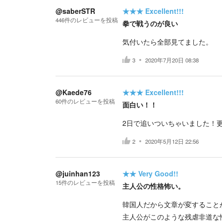
@saberSTR
★★★
Excellent!!!
446
件の
レビューを投稿
拳で戦うのが良い
気付いたら全部見てました。
3
2020年7月20日 08:38
@Kaede76
★★★
Excellent!!!
60
件の
レビューを投稿
面白い！！
2日で追いついちゃいました！
2
2020年5月12日 22:56
@juinhan123
★★
Very Good!!
15
件の
レビューを投稿
主人公の性格怖い。
韓国人だから文章が変すること
主人公がこのような残虐非道な