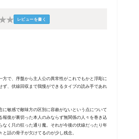
★
★
レビューを書く
一方で、序盤から主人公の異常性がこれでもかと浮彫に
せず、伏線回収まで我慢ができるタイプの読み手であれ
念に敏感で敵味方の区別に容赦がないという点について
る報復が裏切った本人のみならず無関係の人々を巻き込
らなく只の狂った通り魔。それが今後の伏線だったり年
々と話の骨子が欠けてるのが少し残念。