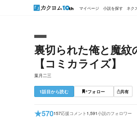
マイページ
小説を探す
ネク
裏切られた俺と魔紋
【コミカライズ】
葉月二三
1話目から読む
フォロー
共有
★
570
157
応援コメント
1,591
小説のフォロワー