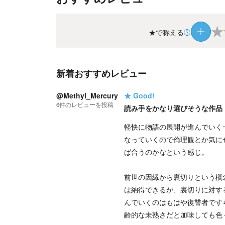
★
★で称える
新着おすすめレビュー
@Methyl_Mercury
★
Good!
6
件の
レビューを投稿
読み手をかなり選びそうな作品
軽快に物語の展開が進んでいく
なっていくので倫理観とか気に
ば合うのかなという感じ。
前世の因縁から裏切りという概
は納得できるが、裏切りに対す
んでいくのはもはや復讐者です
齢的な未熟さだと加味しても色