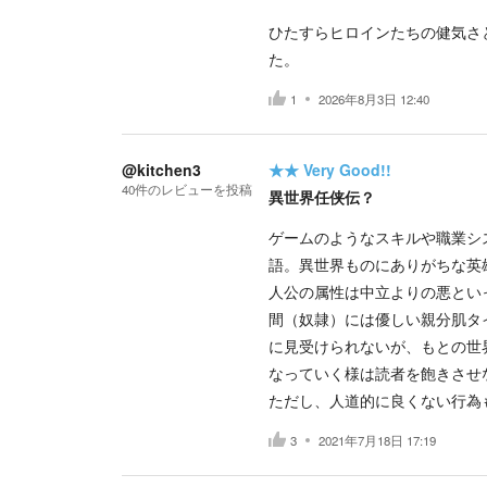
ひたすらヒロインたちの健気さ
た。
1
2026年8月3日 12:40
@kitchen3
★★
Very Good!!
40
件の
レビューを投稿
異世界任侠伝？
ゲームのようなスキルや職業シ
語。異世界ものにありがちな英
人公の属性は中立よりの悪とい
間（奴隷）には優しい親分肌タ
に見受けられないが、もとの世
なっていく様は読者を飽きさせ
ただし、人道的に良くない行為
3
2021年7月18日 17:19