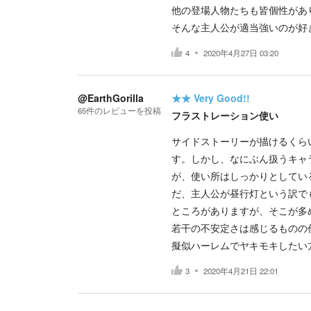
他の登場人物たちも皆個性があ
そんな主人公が適当強いのが好
4
2020年4月27日 03:20
@EarthGorilla
★★
Very Good!!
65
件の
レビューを投稿
フラストレーション使い
サイドストーリーが描けるくら
す。しかし、なにぶん扱うキャ
が、使い所はしっかりとしてい
だ、主人公が昼行灯という訳で
ところがありますが、そこが多
若干の不安定さは感じるものの
擬似ハーレムでヤキモキしたい
3
2020年4月21日 22:01