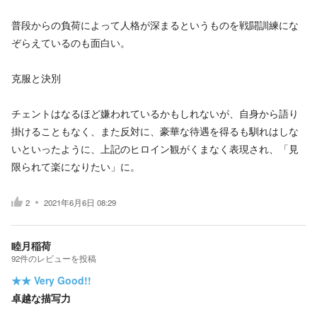
普段からの負荷によって人格が深まるというものを戦闘訓練にな
ぞらえているのも面白い。
克服と決別
チェントはなるほど嫌われているかもしれないが、自身から語り
掛けることもなく、また反対に、豪華な待遇を得るも馴れはしな
いといったように、上記のヒロイン観がくまなく表現され、「見
限られて楽になりたい」に。
2
2021年6月6日 08:29
睦月稲荷
92
件の
レビューを投稿
★★
Very Good!!
卓越な描写力