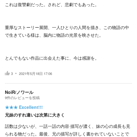
これは復讐劇だった。されど、悲劇でもあった。
重厚なストーリー展開、一人ひとりの人間を描き、この物語の中
で生きている様は、脳内に物語の光景を映させた。
とんでもない作品に出会えた事に、今は感謝を。
3
2021年5月18日 17:06
NoiR/ノワール
9
件の
レビューを投稿
★★★
Excellent!!!
兄妹のすれ違いは次第に大きく
話数は少ないが、一話一話の内容·描写が濃く、妹の心の成長も見
られる物だった。最後、兄の描写が詳しく書かれていないことで