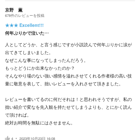
京野 薫
678
件の
レビューを投稿
★★★
Excellent!!!
何年ぶりかで泣いた…
人としてどうか、と言う感じですが小説読んで何年ぶりかに涙が
出てきてしまいました。
なぜこんな事になってしまったんだろう。
もっとどうにか出来なかったのか？
そんなやり場のない強い感情を溢れさせてくれる作者様の高い技
量に敬意を表して、拙いレビューを入れさせて頂きました。
レビューを書いてるのに何だそれは！と思われそうですが、私の
拙い紹介で変なを先入観を持たせてしまうよりも、とにかく読ん
で頂ければ。
絶対お時間を無駄にはさせません。
4
2023年10月23日 16:08