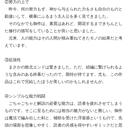
②努力の上で
昨今、何の努力もず、神から与えられた力をさも自分のものと
勘違いして、横暴にふるまう主人公を多く見てきました。
そのなかでも御作は、素質はあれど、開花するまできちんとし
た修行の描写をしていることが良いと思いました。
元来、人の能力はその人間が積み重ねてきたモノの結果だと考
えています。
③拡張性
まさかの敗北エンドは驚きました。ただ、続編に繋げられるよ
うな含みのある終幕だったので、期待が持てます。尤も、この作
品はこれで完結したほうが美しいのかもしれませんが。
④シンプルな能力戦闘
ごちゃごちゃと解説の必要な能力は、読者を疲れさせてしまう
ものです。そこに至るためには相当の魅力がないと難しい。御作
は魔法で編み出した剣と、補助を受けた浮遊盾というもので、先
頭の場面を想像しやすく、読者の共感を得やすいギミックだと思