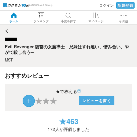
新規登録
ログイン
KADOKAWA Group
Evil Revenger 復讐の女魔導士 ─兄妹はすれ違い、憎み合
い、やがて殺し合う─
ホーム
ランキング
小説を探す
マイページ
その他
Evil Revenger 復讐の女魔導士 ─兄妹はすれ違い、憎み合い、や
がて殺し合う─
MST
おすすめレビュー
★で称える
★
★
★
レビューを書く
★
463
172
人が評価しました