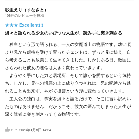
砂里えり（すなさと）
108
件の
レビューを投稿
★★★
Excellent!!!
淡々と語られる少女のいびつな人生が、読み手に突き刺さる
独白という形で語られる、一人の女魔道士の物語です。幼い頃
より兄から虐待を受けて育ったチェントは、ずっと兄に怯え、自
ら考えることも放棄して生きてきました。しかしある日、敵国に
さらわれた彼女の運命は大きく変わっていきます。
ようやく手にした力と居場所、そして誰かを愛するという気持
ち。しかし、兄への憎悪の上に成り立つそれは、兄の呪縛から逃
れることも出来ず、やがて復讐という形に変わっていきます。
主人公の独白は、事実を淡々と語るだけで、そこに言い訳めい
たものはありません。だからこそ、彼女の歪んでしまった人生が
深く読者に突き刺さってくる物語です。
2
2023年1月8日 14:24