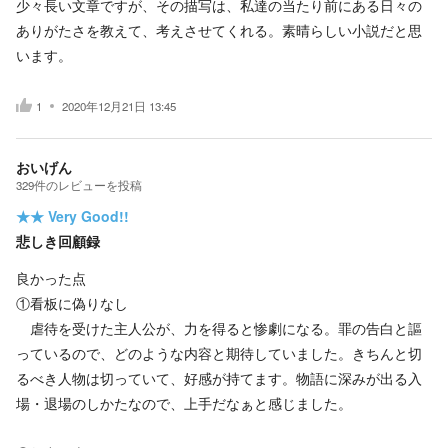
少々長い文章ですが、その描写は、私達の当たり前にある日々の
ありがたさを教えて、考えさせてくれる。素晴らしい小説だと思
います。
1
2020年12月21日 13:45
おいげん
329
件の
レビューを投稿
★★
Very Good!!
悲しき回顧録
良かった点
①看板に偽りなし
虐待を受けた主人公が、力を得ると惨劇になる。罪の告白と謳
っているので、どのような内容と期待していました。きちんと切
るべき人物は切っていて、好感が持てます。物語に深みが出る入
場・退場のしかたなので、上手だなぁと感じました。