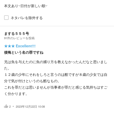
本文あり
日付が新しい順
ネタバレを除外する
まする５５５号
91
件の
レビューを投稿
★★★
Excellent!!!
後悔という名の罪ですね
兄は魚を与えたのに魚の捕り方を教えなかったんだなと思いまし
た。
１２歳の少年にそれをしろと言うのは酷ですが８歳の少女では自
分で気が付けというのも酷なもの。
これを罪だとは思いませんが当事者が罪だと感じる気持ちはすご
く分かります。
2
2023年12月22日 10:08