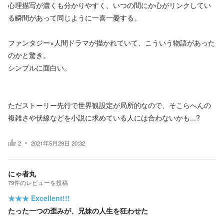
心理描写が濃くも分かりやすく、いつの間にか心がリンクしてい
る瞬間があって同じように一喜一憂する。
ファンタジー×人間ドラマが描かれていて、こういう物語があった
のかと驚き。
シンプルに面白い。
ただストーリー先行で世界観設定が局所的なので、そこらへんの
複雑さや伏線などを小説に求めている人には合わないかも...?
2
2021年5月29日 20:32
にゃ者丸
79
件の
レビューを投稿
★★★
Excellent!!!
たった一つの歪みが、兄妹の人生を狂わせた