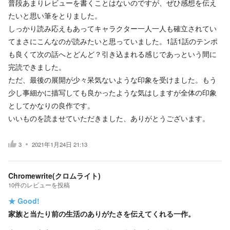
普段あまりレビューを書くことはないのですが、ぜひ感想を伝え
たいと思い筆をとりました。
しっかり読み応えもあってキャラクター一人一人も確立されてい
てまさにこんなのが読みたいと思っていました。1話1話のテンポ
も良くて次の話へとどんど？引き込まれる感じであっという間に
完読できました。
ただ、最後の展開が少々呆気ないような印象を受けました。もう
少し事細かに描写しても良かったような気はしますが全体の印象
としてかなりの良作です。
いいものを読ませていただきました、ありがとうございます。
3
2021年1月24日 21:13
Chromewrite(クロムライト)
10
件の
レビューを投稿
★
Good!
家族と当たり前の生活のありがたさを伝えてくれる一作。