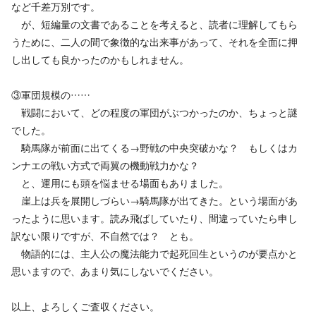
など千差万別です。
が、短編量の文書であることを考えると、読者に理解してもら
うために、二人の間で象徴的な出来事があって、それを全面に押
し出しても良かったのかもしれません。
③軍団規模の……
戦闘において、どの程度の軍団がぶつかったのか、ちょっと謎
でした。
騎馬隊が前面に出てくる→野戦の中央突破かな？ もしくはカ
ンナエの戦い方式で両翼の機動戦力かな？
と、運用にも頭を悩ませる場面もありました。
崖上は兵を展開しづらい→騎馬隊が出てきた。という場面があ
ったように思います。読み飛ばしていたり、間違っていたら申し
訳ない限りですが、不自然では？ とも。
物語的には、主人公の魔法能力で起死回生というのが要点かと
思いますので、あまり気にしないでください。
以上、よろしくご査収ください。