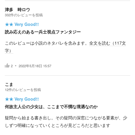
津多 時ロウ
332
件の
レビューを投稿
★★
Very Good!!
読み応えのある一兵士視点ファンタジー
このレビューは小説のネタバレを含みます。
全文を読む（
117
文
字）
2
2022年5月18日 15:57
こま
12
件の
レビューを投稿
★★
Very Good!!
何故主人公の少女は、ここまで不憫な境遇なのか
疑問から始まる書き出し。その疑問の深窓につながる要素が、少
しずつ明確になっていくところが見どころだと思います