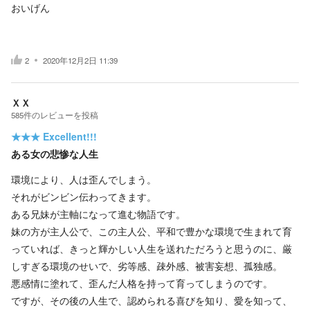
おいげん
2
2020年12月2日 11:39
ＸＸ
585
件の
レビューを投稿
★★★
Excellent!!!
ある女の悲惨な人生
環境により、人は歪んでしまう。
それがビンビン伝わってきます。
ある兄妹が主軸になって進む物語です。
妹の方が主人公で、この主人公、平和で豊かな環境で生まれて育
っていれば、きっと輝かしい人生を送れただろうと思うのに、厳
しすぎる環境のせいで、劣等感、疎外感、被害妄想、孤独感。
悪感情に塗れて、歪んだ人格を持って育ってしまうのです。
ですが、その後の人生で、認められる喜びを知り、愛を知って、