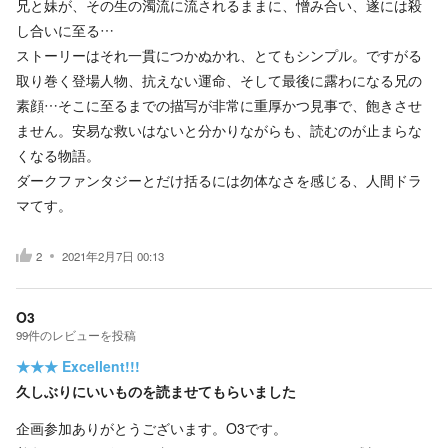
兄と妹が、その生の濁流に流されるままに、憎み合い、遂には殺
し合いに至る…
ストーリーはそれ一貫につかぬかれ、とてもシンプル。ですがる
取り巻く登場人物、抗えない運命、そして最後に露わになる兄の
素顔…そこに至るまでの描写が非常に重厚かつ見事で、飽きさせ
ません。安易な救いはないと分かりながらも、読むのが止まらな
くなる物語。
ダークファンタジーとだけ括るには勿体なさを感じる、人間ドラ
マてす。
2
2021年2月7日 00:13
O3
99
件の
レビューを投稿
★★★
Excellent!!!
久しぶりにいいものを読ませてもらいました
企画参加ありがとうございます。O3です。