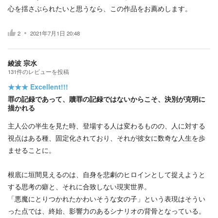
心を揺さぶられたいと思うなら、この作品をお薦めします。
2
2021年7月1日 20:48
綾波 宗水
131
件の
レビューを投稿
★★★
Excellent!!!
罪の記録であって、贖罪の記録ではないからこそ、決別が克明に
描かれる
主人公の半生を見た時、登場する人は変わるものの、人に対する
視点はある種、固定化されており、それが彼女に数奇な人生を歩
ませることに。
根底に垣間見えるのは、自身を悲劇のヒロインとして捉えようと
する思考の癖と、それに合致しない現実世界。
「悪魔にとりつかれたかわいそうな女の子」という表現はそうい
った点では、終始、影響力のあるシナリオの背骨となっている。