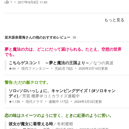
1
2017年9月8日 11:40
もっと見る
並木坂奈菜海
さんの他のおすすめレビュー
38
夢と魔法の力は、どこにだって届けられる。たとえ、空想の世界
でも。
こちらゲスコン！ ～夢と魔法の王国より～
／
なつの真波
★
44
現代ファンタジー
完結済
73
話
2020年2月14日
更新
警告:ただの飯テロです。
ソロ×ソロいっしょに、キャンピングデイズ！(#ソロキャン
ディ)
／
芳賀 概夢＠コミカライズ連載中
★
1,139
現代ドラマ
連載中
117
話
2024年3月3日
更新
恋の味はスイーツのように甘く、ときに紅茶のように苦い。
彼女が魔女に着替える時
／
冬村蜜柑