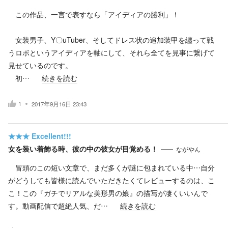
この作品、一言で表すなら「アイディアの勝利」！
女装男子、Y〇uTuber、そしてドレス状の追加装甲を纏って戦
うロボというアイディアを軸にして、それら全てを見事に繋げて
見せているのです。
初…
続きを読む
1
2017年9月16日 23:43
★★★
Excellent!!!
女を装い着飾る時、彼の中の彼女が目覚める！
ながやん
冒頭のこの短い文章で、まだ多くが謎に包まれている中…自分
がどうしても皆様に読んでいただきたくてレビューするのは、こ
こ！この『ガチでリアルな美形男の娘』の描写が凄くいいんで
す。動画配信で超絶人気、だ…
続きを読む