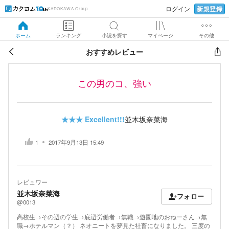
新規登録
ログイン
KADOKAWA Group
ホーム
ランキング
小説を探す
マイページ
その他
おすすめレビュー
この男のコ、強い
★★★
Excellent!!!
並木坂奈菜海
1
2017年9月13日 15:49
レビュワー
並木坂奈菜海
フォロー
@0013
高校生→その辺の学生→底辺労働者→無職→遊園地のおねーさん→無
職→ホテルマン（？） ネオニートを夢見た社畜になりました。 三度の