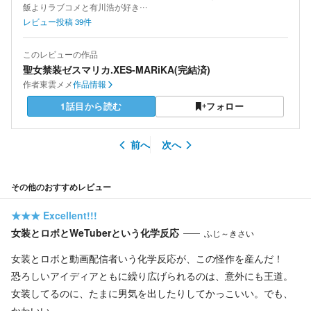
飯よりラブコメと有川浩が好き…
レビュー投稿
39
件
このレビューの作品
聖女禁装ゼスマリカ.XES-MARiKA(完結済)
作者
東雲メメ
作品情報
1話目から読む
フォロー
前へ
次へ
その他のおすすめレビュー
★★★
Excellent!!!
女装とロボとWeTuberという化学反応
ふじ～きさい
女装とロボと動画配信者いう化学反応が、この怪作を産んだ！
恐ろしいアイディアともに繰り広げられるのは、意外にも王道。
女装してるのに、たまに男気を出したりしてかっこいい。でも、
かわいい。