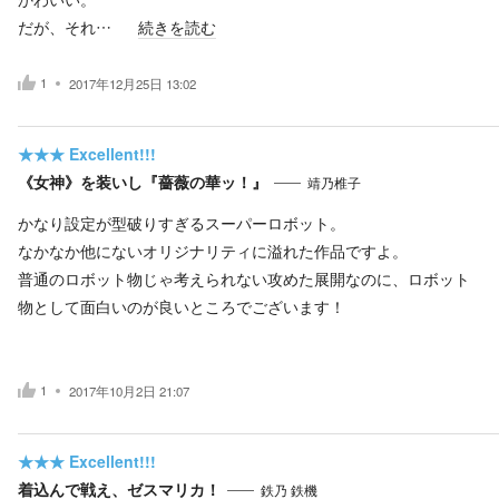
だが、それ…
続きを読む
1
2017年12月25日 13:02
★★★
Excellent!!!
《女神》を装いし『薔薇の華ッ！』
靖乃椎子
かなり設定が型破りすぎるスーパーロボット。
なかなか他にないオリジナリティに溢れた作品ですよ。
普通のロボット物じゃ考えられない攻めた展開なのに、ロボット
物として面白いのが良いところでございます！
1
2017年10月2日 21:07
★★★
Excellent!!!
着込んで戦え、ゼスマリカ！
鉄乃 鉄機