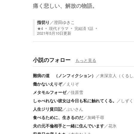
痛く悲しい、解放の物語。
指切り
／
澄田ゆきこ
★
4
現代ドラマ
完結済
1
話
2021年5月10日
更新
小説のフォロー
もっと見る
難病の道 （ノンフィクション）
／
来深京人（くるし
働かないえりぞ
／
えりぞ
メタモルフォーゼ
／
佳原雪
しゃべれない彼女は今日も私に触れてくる。
／
しずく
人生ジリ貧日記
／
ぶいさん
食べるために、生きるのだ
／
灰崎千尋
夫の元不倫相手と一緒に住んでいます
／
花氷