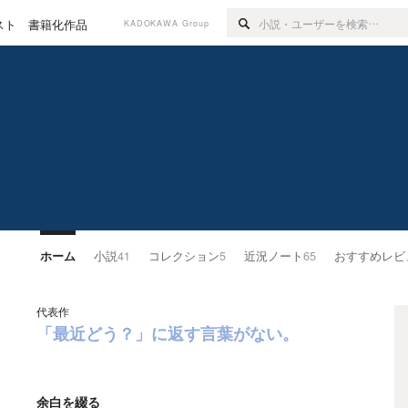
スト
書籍化作品
KADOKAWA Group
ホーム
小説
41
コレクション
5
近況ノート
65
おすすめレビ
代表作
「最近どう？」に返す言葉がない。
余白を綴る