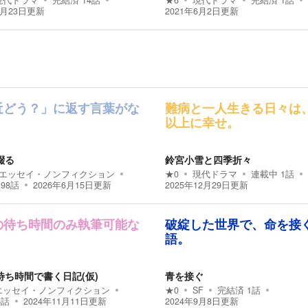
現代ドラマ
完結済
14
話
★
6
現代ドラマ
完結済
1
話
7月23日
更新
2021年6月2日
更新
近どう？」に返す言葉がな
難病と一人生きる日々は
以上に幸せ。
綴る
鈴宮小雪と四季折々
エッセイ・ノンフィクション
★
0
現代ドラマ
連載中
1
話
198
話
2026年6月15日
更新
2025年12月29日
更新
の待ち時間のみ執筆可能な
破綻した世界で、命を接
。
語。
待ち時間で書く日記(仮)
青を接ぐ
エッセイ・ノンフィクション
★
0
SF
完結済
1
話
6
話
2024年11月11日
更新
2024年9月8日
更新