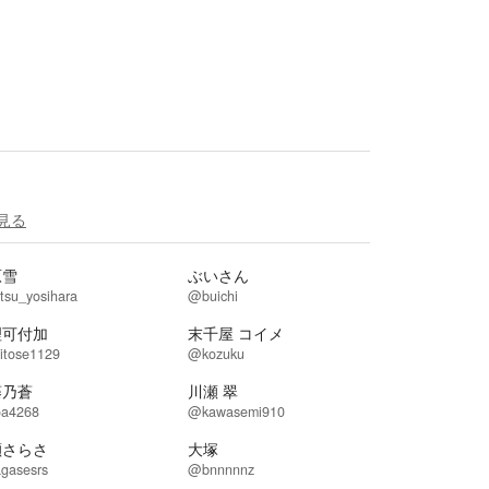
見る
原雪
ぶいさん
tsu_yosihara
@buichi
理可付加
末千屋 コイメ
itose1129
@kozuku
藤乃蒼
川瀬 翠
a4268
@kawasemi910
瀬さらさ
大塚
gasesrs
@bnnnnnz