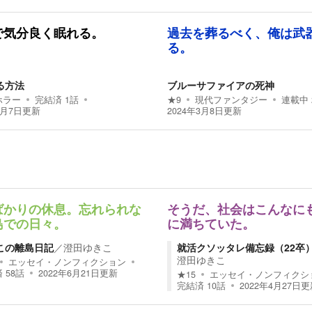
で気分良く眠れる。
過去を葬るべく、俺は武
る。
る方法
ブルーサファイアの死神
ホラー
完結済
1
話
★
9
現代ファンタジー
連載中
4月7日
更新
2024年3月8日
更新
ばかりの休息。忘れられな
そうだ、社会はこんなに
島での日々。
に満ちていた。
この離島日記
／
澄田ゆきこ
就活クソッタレ備忘録（22卒
澄田ゆきこ
エッセイ・ノンフィクション
済
58
話
2022年6月21日
更新
★
15
エッセイ・ノンフィクシ
完結済
10
話
2022年4月27日
更