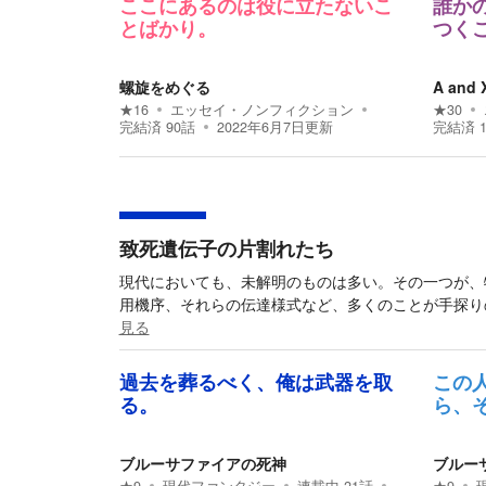
ここにあるのは役に立たないこ
誰か
とばかり。
つく
螺旋をめぐる
A and 
★
16
エッセイ・ノンフィクション
★
30
完結済
90
話
2022年6月7日
更新
完結済
致死遺伝子の片割れたち
現代においても、未解明のものは多い。その一つが、
用機序、それらの伝達様式など、多くのことが手探り
見る
過去を葬るべく、俺は武器を取
この
る。
ら、
ブルーサファイアの死神
ブルー