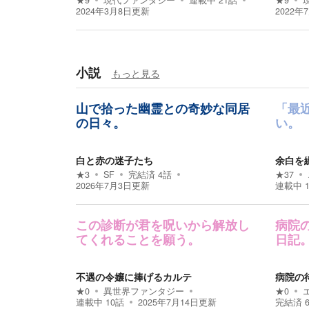
★
9
現代ファンタジー
連載中
21
話
★
9
2024年3月8日
更新
2022年
小説
もっと見る
山で拾った幽霊との奇妙な同居
「最
の日々。
い。
白と赤の迷子たち
余白を
★
3
SF
完結済
4
話
★
37
2026年7月3日
更新
連載中
この診断が君を呪いから解放し
病院
てくれることを願う。
日記
不遇の令嬢に捧げるカルテ
病院の
★
0
異世界ファンタジー
★
0
連載中
10
話
2025年7月14日
更新
完結済