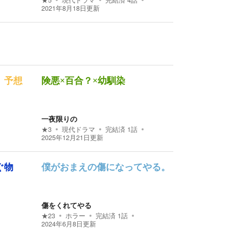
★
5
現代ドラマ
完結済
4
話
2021年8月18日
更新
、予想
険悪×百合？×幼馴染
一夜限りの
★
3
現代ドラマ
完結済
1
話
2025年12月21日
更新
ぐ物
僕がおまえの傷になってやる。
傷をくれてやる
★
23
ホラー
完結済
1
話
2024年6月8日
更新