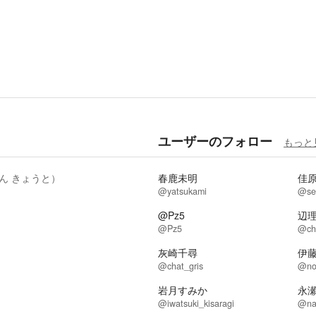
ユーザーのフォロー
もっと
ん きょうと）
春鹿未明
佳
@yatsukami
@se
@Pz5
辺
@Pz5
@ch
灰崎千尋
伊
@chat_gris
@no
岩月すみか
永
@iwatsuki_kisaragi
@na