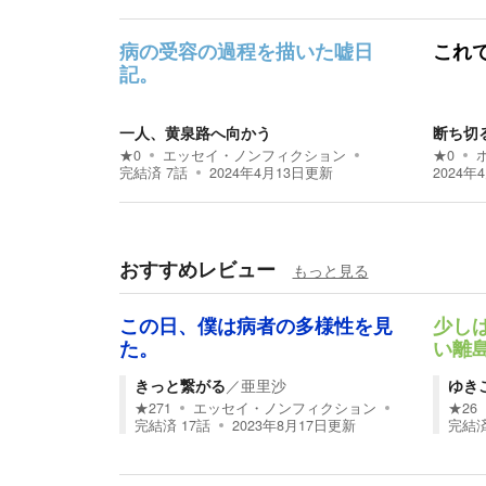
病の受容の過程を描いた嘘日
これ
記。
一人、黄泉路へ向かう
断ち切
★
0
エッセイ・ノンフィクション
★
0
完結済
7
話
2024年4月13日
更新
2024年
おすすめレビュー
もっと見る
この日、僕は病者の多様性を見
少し
た。
い離
きっと繋がる
／
亜里沙
ゆき
★
271
エッセイ・ノンフィクション
★
26
完結済
17
話
2023年8月17日
更新
完結