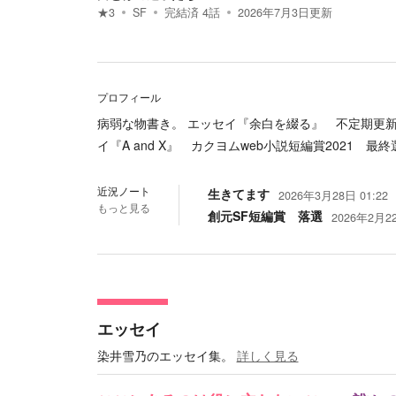
★
3
SF
完結済
4
話
2026年7月3日
更新
プロフィール
病弱な物書き。 エッセイ『余白を綴る』 不定期更新
イ『A and X』 カクヨムweb小説短編賞2021 
近況ノート
生きてます
2026年3月28日 01:22
もっと見る
創元SF短編賞 落選
2026年2月22
エッセイ
染井雪乃のエッセイ集。
詳しく見る