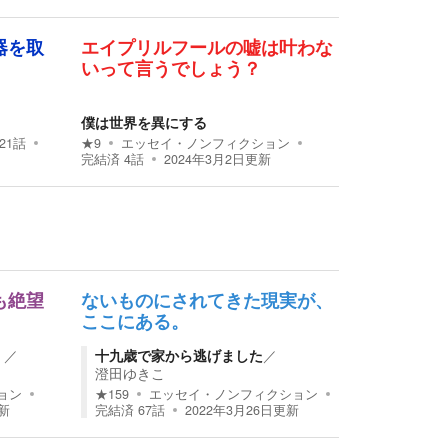
器を取
エイプリルフールの嘘は叶わな
いって言うでしょう？
僕は世界を異にする
21
話
★
9
エッセイ・ノンフィクション
完結済
4
話
2024年3月2日
更新
も絶望
ないものにされてきた現実が、
ここにある。
）
／
十九歳で家から逃げました
／
澄田ゆきこ
ョン
★
159
エッセイ・ノンフィクション
新
完結済
67
話
2022年3月26日
更新