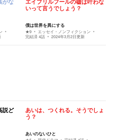
葉がな
エイプリルフールの嘘は叶わな
いって言うでしょう？
僕は世界を異にする
ン
★
9
エッセイ・ノンフィクション
新
完結済
4
話
2024年3月2日
更新
高説ど
あいは、つくれる。そうでしょ
う？
あいのないひと