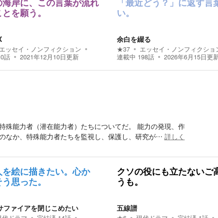
の海岸に、この言葉が流れ
「最近どう？」に返す言
ことを願う。
い。
X
余白を綴る
エッセイ・ノンフィクション
★
37
エッセイ・ノンフィクショ
10
話
2021年12月10日
更新
連載中
198
話
2026年6月15日
更
特殊能力者（潜在能力者）たちについてだ。 能力の発現、作
のなか、特殊能力者たちを監視し、保護し、研究が…
詳しく
人を絵に描きたい。心か
クソの役にも立たないご
そう思った。
うも。
サファイアを閉じこめたい
五線譜