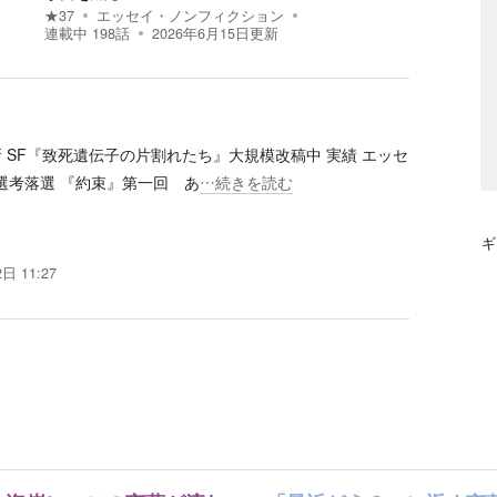
★
37
エッセイ・ノンフィクション
連載中
198
話
2026年6月15日
更新
 SF『致死遺伝子の片割れたち』大規模改稿中 実績 エッセ
最終選考落選 『約束』第一回 あ
…続きを読む
ギ
日 11:27