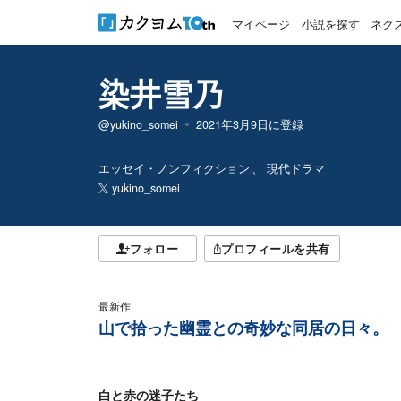
マイページ
小説を探す
ネク
染井雪乃
@yukino_somei
2021年3月9日
に登録
エッセイ・ノンフィクション
現代ドラマ
yukino_somei
フォロー
プロフィールを共有
最新作
山で拾った幽霊との奇妙な同居の日々。
白と赤の迷子たち