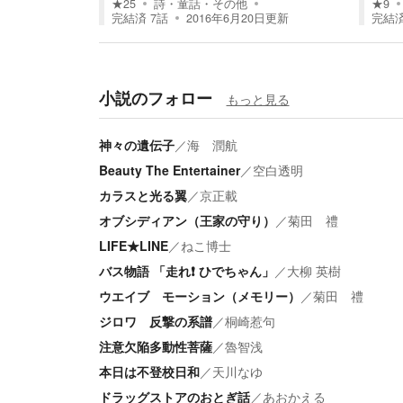
★
25
詩・童話・その他
★
9
完結済
7
話
2016年6月20日
更新
完結
小説のフォロー
もっと見る
神々の遺伝子
／
海 潤航
Beauty The Entertainer
／
空白透明
カラスと光る翼
／
京正載
オブシディアン（王家の守り）
／
菊田 禮
LIFE★LINE
／
ねこ博士
バス物語 「走れ❗️ ひでちゃん」
／
大柳 英樹
ウエイブ モーション（メモリー）
／
菊田 禮
ジロワ 反撃の系譜
／
桐崎惹句
注意欠陥多動性菩薩
／
魯智浅
本日は不登校日和
／
天川なゆ
ドラッグストアのおとぎ話
／
あおかえる