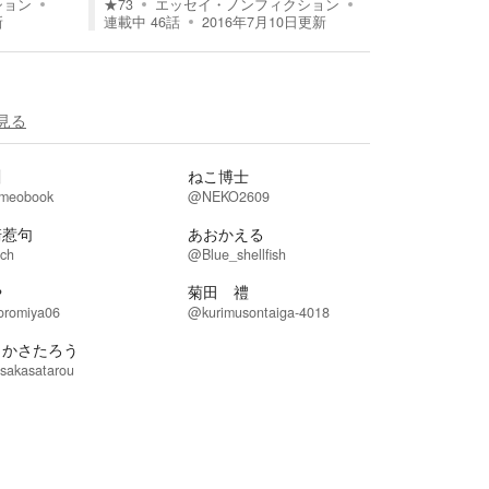
ション
★
73
エッセイ・ノンフィクション
新
連載中
46
話
2016年7月10日
更新
見る
川
ねこ博士
meobook
@NEKO2609
崎惹句
あおかえる
ch
@Blue_shellfish
や
菊田 禮
romiya06
@kurimusontaiga-4018
さかさたろう
sakasatarou