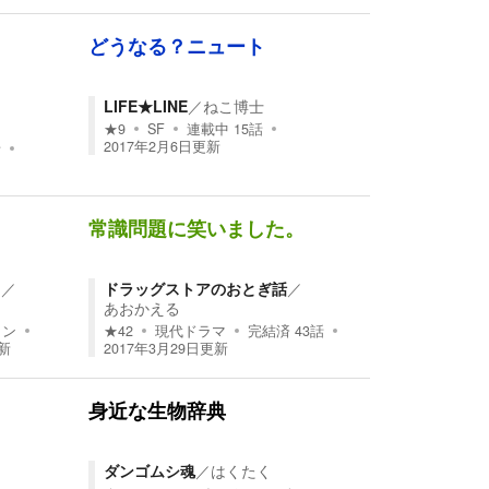
どうなる？ニュート
／
LIFE★LINE
／
ねこ博士
★
9
SF
連載中
15
話
2017年2月6日
更新
話
常識問題に笑いました。
」
／
ドラッグストアのおとぎ話
／
あおかえる
ョン
★
42
現代ドラマ
完結済
43
話
新
2017年3月29日
更新
。
身近な生物辞典
ダンゴムシ魂
／
はくたく