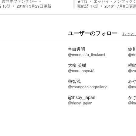
異世界ファンタジー
★
113
エッセイ・ノンフィク
済
10
話
2019年3月29日
更新
完結済
17
話
2016年7月8日
更
ユーザーのフォロー
もっと
空白透明
鈴
@mononofu_itsukami
@dr
大柳 英樹
桐
@maru-papa48
@za
魯智浅
み
@zhongdaolongtailang
@mo
@ihsoy_japan
か
@ihsoy_japan
@ka