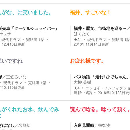
んがな、に笑いました。
福井、すごいな！
販売車「クーゲルシュライバー」
福井～歴女、市街地を巡る～
 千世子
はくたく
現代ドラマ
完結済
1
話
★
24
現代ドラマ
完結済
1
年12月16日
更新
2016年11月14日
更新
深いですね
お疲れ様です。
塚
／
三笠るいな
バス物語 「走れ❗️ ひでちゃん
大柳 英樹
現代ドラマ
完結済
1
話
年10月19日
更新
★
4
エッセイ・ノンフィクシ
連載中
8
話
2016年10月23日
更
んがくれたお水、飲んでみ
読んで唸る。唸って頷く
な
ぎばなし
／
名無葉
入唐見聞録
／
魯智浅