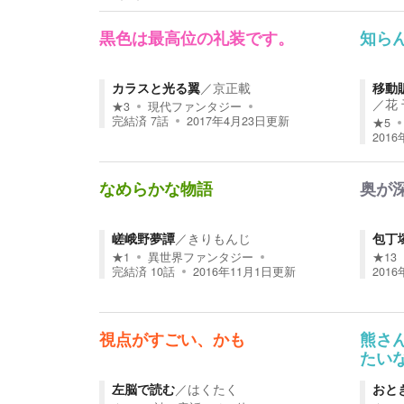
黒色は最高位の礼装です。
知ら
カラスと光る翼
／
京正載
移動
／
花
★
3
現代ファンタジー
完結済
7
話
2017年4月23日
更新
★
5
2016
なめらかな物語
奥が
嵯峨野夢譚
／
きりもんじ
包丁
★
1
異世界ファンタジー
★
13
完結済
10
話
2016年11月1日
更新
2016
視点がすごい、かも
熊さ
たい
左脳で読む
／
はくたく
おと