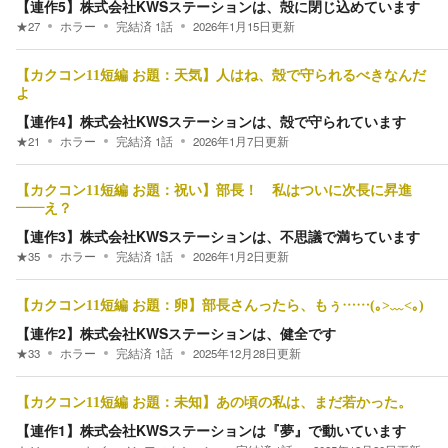
【連作5】株式会社KWSステーションは、殻に閉じ込めています
★
27
ホラー
完結済
1
話
2026年1月15日
更新
【カクコン11短編 お題：天気】人はね、殻で守られるべきなんだ
よ
【連作4】株式会社KWSステーションは、殻で守られています
★
21
ホラー
完結済
1
話
2026年1月7日
更新
【カクコン11短編 お題：祝い】部長！ 私はついに次長に昇進
――え？
【連作3】株式会社KWSステーションは、不思議で満ちています
★
35
ホラー
完結済
1
話
2026年1月2日
更新
【カクコン11短編 お題：卵】部長さんったら、もぅ……(｡>﹏<｡)
【連作2】株式会社KWSステーションは、健全です
★
33
ホラー
完結済
1
話
2025年12月28日
更新
【カクコン11短編 お題：未知】あの頃の私は、まだ若かった。
【連作1】株式会社KWSステーションは『夢』で動いています