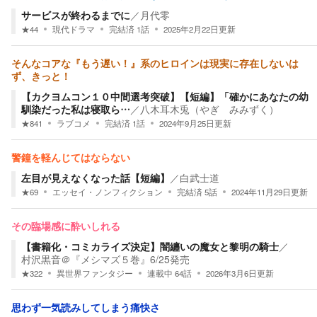
サービスが終わるまでに
／
月代零
★
44
現代ドラマ
完結済
1
話
2025年2月22日
更新
そんなコアな『もう遅い！』系のヒロインは現実に存在しないは
ず、きっと！
【カクヨムコン１０中間選考突破】【短編】「確かにあなたの幼
馴染だった私は寝取ら…
／
八木耳木兎（やぎ みみずく）
★
841
ラブコメ
完結済
1
話
2024年9月25日
更新
警鐘を軽んじてはならない
左目が見えなくなった話【短編】
／
白武士道
★
69
エッセイ・ノンフィクション
完結済
5
話
2024年11月29日
更新
その臨場感に酔いしれる
【書籍化・コミカライズ決定】闇纏いの魔女と黎明の騎士
／
村沢黒音＠『メシマズ５巻』6/25発売
★
322
異世界ファンタジー
連載中
64
話
2026年3月6日
更新
思わず一気読みしてしまう痛快さ