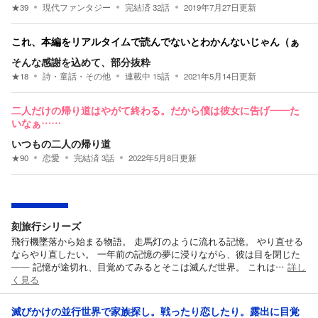
★
39
現代ファンタジー
完結済
32
話
2019年7月27日
更新
これ、本編をリアルタイムで読んでないとわかんないじゃん（ぁ
そんな感謝を込めて、部分抜粋
★
18
詩・童話・その他
連載中
15
話
2021年5月14日
更新
二人だけの帰り道はやがて終わる。だから僕は彼女に告げ――た
いなぁ……
いつもの二人の帰り道
★
90
恋愛
完結済
3
話
2022年5月8日
更新
刻旅行シリーズ
飛行機墜落から始まる物語。 走馬灯のように流れる記憶。 やり直せる
ならやり直したい。 一年前の記憶の夢に浸りながら、彼は目を閉じた
―― 記憶が途切れ、目覚めてみるとそこは滅んだ世界。 これは…
詳し
く見る
滅びかけの並行世界で家族探し。戦ったり恋したり。露出に目覚