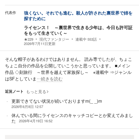
代表作
強くない。それでも進む。殺人が許された裏世界で姉を
探すために
ライセンス！ ～裏世界で生きる少年は、今日も許可証
をもって生きていく～
★
229
現代ファンタジー
連載中
553
話
2026年7月11日
更新
そんな帽子があるわけではありません。 読み専でしたが、ちょこ
ちょこ自分の作品を公開していこうかと思っています。 ■メイン
作品 ◇刻旅行 ～世界を越えて家族探し～ ※連載中 ⇒ジャンル
はSFとしていま
…続きを読む
近況ノート
もっと見る
更新できてない状況が続いておりますm(_ _)m
2026年6月8日 12:57
休んでいる間にライセンスのキャッチコピーとか変えてみまし
た
2026年4月19日 16:52