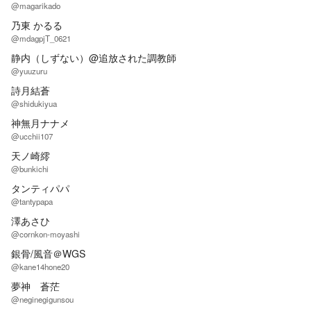
@magarikado
乃東 かるる
@mdagpjT_0621
静内（しずない）@追放された調教師
@yuuzuru
詩月結蒼
@shidukiyua
神無月ナナメ
@ucchii107
天ノ崎䌢
@bunkichi
タンティパパ
@tantypapa
澤あさひ
@cornkon-moyashi
銀骨/風音＠WGS
@kane14hone20
夢神 蒼茫
@neginegigunsou