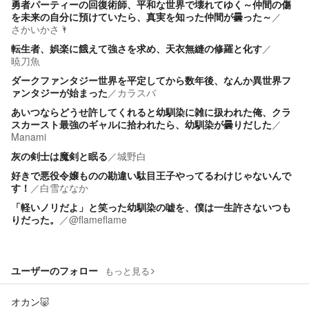
勇者パーティーの回復術師、平和な世界で壊れてゆく～仲間の傷
を未来の自分に預けていたら、真実を知った仲間が曇った～
／
さかいかさ🌂
転生者、娯楽に餓えて強さを求め、天衣無縫の修羅と化す
／
暁刀魚
ダークファンタジー世界を平定してから数年後、なんか異世界フ
ァンタジーが始まった
／
カラスバ
あいつならどうせ許してくれると幼馴染に雑に扱われた俺、クラ
スカースト最強のギャルに拾われたら、幼馴染が曇りだした
／
Manami
灰の剣士は魔剣と眠る
／
城野白
好きで悪役令嬢ものの勘違い駄目王子やってるわけじゃないんで
す！
／
白雪ななか
「軽いノリだよ」と笑った幼馴染の嘘を、僕は一生許さないつも
りだった。
／
@flameflame
ユーザーのフォロー
もっと見る
オカン🐷