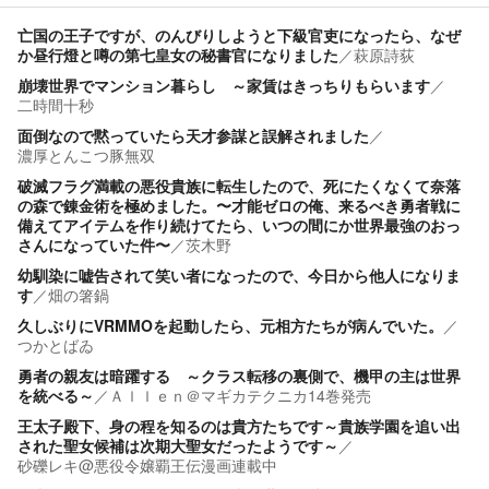
亡国の王子ですが、のんびりしようと下級官吏になったら、なぜ
か昼行燈と噂の第七皇女の秘書官になりました
／
萩原詩荻
崩壊世界でマンション暮らし ～家賃はきっちりもらいます
／
二時間十秒
面倒なので黙っていたら天才参謀と誤解されました
／
濃厚とんこつ豚無双
破滅フラグ満載の悪役貴族に転生したので、死にたくなくて奈落
の森で錬金術を極めました。〜才能ゼロの俺、来るべき勇者戦に
備えてアイテムを作り続けてたら、いつの間にか世界最強のおっ
さんになっていた件〜
／
茨木野
幼馴染に嘘告されて笑い者になったので、今日から他人になりま
す
／
畑の箸鍋
久しぶりにVRMMOを起動したら、元相方たちが病んでいた。
／
つかとばゐ
勇者の親友は暗躍する ～クラス転移の裏側で、機甲の主は世界
を統べる～
／
Ａｌｌｅｎ＠マギカテクニカ14巻発売
王太子殿下、身の程を知るのは貴方たちです～貴族学園を追い出
された聖女候補は次期大聖女だったようです～
／
砂礫レキ@悪役令嬢覇王伝漫画連載中