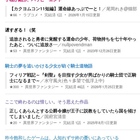
【カクヨムコン11短編】運命線あっぷでーと！
／
尾岡れき@猫部
★
66
ラブコメ
完結済
1
話
2026年1月15日
更新
遅すぎる！（笑
追放されると勇者に覚醒する運命の少年、荷物持ちを七十年やっ
たあと、ついに追放さ…
／
nullpovendman
★
53
異世界ファンタジー
完結済
1
話
2023年12月26日
更新
騎士の夢を追いかける少女が紡ぐ騎士道物語
フィリア戦記～『剣聖』を目指す少女が男ばかりの騎士団で正騎
士になるまで～
／
水守風火(色々多望で低浮上中)
★
300
異世界ファンタジー
完結済
46
話
2026年1月25日
更新
ここで終わるのは惜しい。そう思えた作品
正しくあらんとする公爵令嬢が王子に説教をしていたら国を傾け
てしまいました
／
国府宮清音
★
20
異世界ファンタジー
完結済
1
話
2025年8月1日
更新
昨今飽和したゲームは、人知れずサ終の憂いにあっている