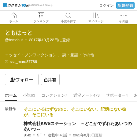
新規登録
ログイン
KADOKAWA Group
ホーム
ランキング
小説を探す
マイページ
その他
ともはっと
@tomohut
2017年10月22日
に登録
エッセイ・ノンフィクション
詩・童話・その他
ssa_maro87786
フォロー
共有
ホーム
小説
63
コレクション
7
近況ノート
473
サポーター
4
最新作
そこにいるはずなのに、そこにいない。記憶にない彼
が、そこにいる
株式会社KWSステーション ～どこかでずれたあいつの
あいつ～
★
42
SF
連載中
46
話
2026年8月3日
更新