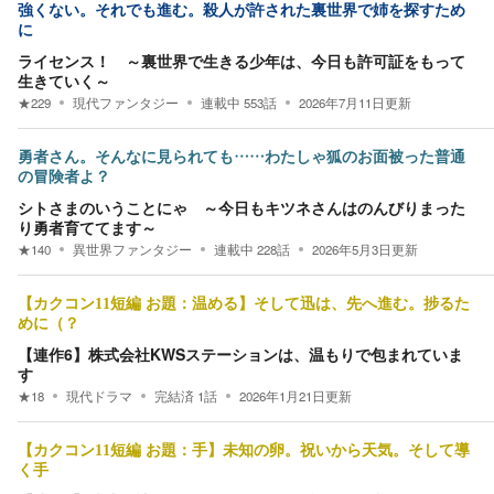
強くない。それでも進む。殺人が許された裏世界で姉を探すため
に
ライセンス！ ～裏世界で生きる少年は、今日も許可証をもって
生きていく～
★
229
現代ファンタジー
連載中
553
話
2026年7月11日
更新
勇者さん。そんなに見られても……わたしゃ狐のお面被った普通
の冒険者よ？
シトさまのいうことにゃ ～今日もキツネさんはのんびりまった
り勇者育ててます～
★
140
異世界ファンタジー
連載中
228
話
2026年5月3日
更新
【カクコン11短編 お題：温める】そして迅は、先へ進む。捗るた
めに（？
【連作6】株式会社KWSステーションは、温もりで包まれていま
す
★
18
現代ドラマ
完結済
1
話
2026年1月21日
更新
【カクコン11短編 お題：手】未知の卵。祝いから天気。そして導
く手