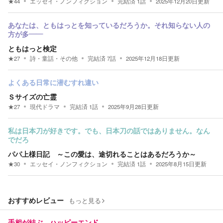
★
44
エッセイ・ノンフィクション
完結済
1
話
2025年12月20日
更新
あなたは、ともはっとを知っているだろうか。それ知らない人の
方が多――
ともはっと検定
★
27
詩・童話・その他
完結済
7
話
2025年12月18日
更新
よくある日常に潜むすれ違い
Ｓサイズの亡霊
★
27
現代ドラマ
完結済
1
話
2025年9月28日
更新
私は日本刀が好きです。でも、日本刀の話ではありません。なん
でだろ
パパ上様日記 ～この愛は、途切れることはあるだろうか～
★
30
エッセイ・ノンフィクション
完結済
1
話
2025年8月15日
更新
おすすめレビュー
もっと見る
手相が結ぶ、ハッピーエンド