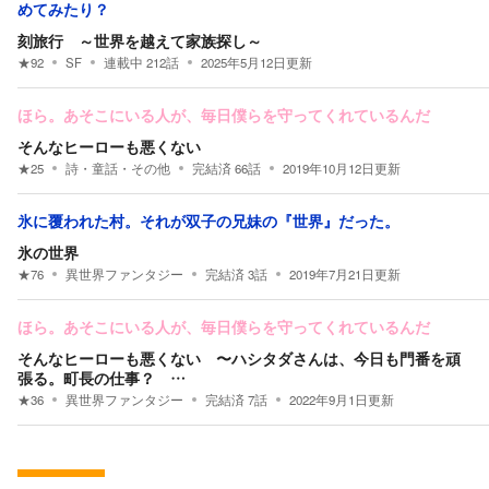
めてみたり？
刻旅行 ～世界を越えて家族探し～
★
92
SF
連載中
212
話
2025年5月12日
更新
ほら。あそこにいる人が、毎日僕らを守ってくれているんだ
そんなヒーローも悪くない
★
25
詩・童話・その他
完結済
66
話
2019年10月12日
更新
氷に覆われた村。それが双子の兄妹の『世界』だった。
氷の世界
★
76
異世界ファンタジー
完結済
3
話
2019年7月21日
更新
ほら。あそこにいる人が、毎日僕らを守ってくれているんだ
そんなヒーローも悪くない 〜ハシタダさんは、今日も門番を頑
張る。町長の仕事？ …
★
36
異世界ファンタジー
完結済
7
話
2022年9月1日
更新