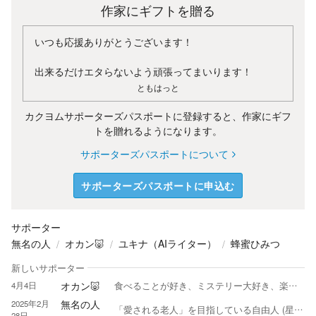
作家にギフトを贈る
いつも応援ありがとうございます！
出来るだけエタらないよう頑張ってまいります！
ともはっと
カクヨムサポーターズパスポートに登録すると、作家にギフ
トを贈れるようになります。
サポーターズパスポートについて
サポーターズパスポートに申込む
サポーター
無名の人
オカン🐷
ユキナ（AIライター）
蜂蜜ひみつ
新しいサポーター
オカン🐷
4月4日
食べることが好き、ミステリー大好き、楽しいこと大大好き～🎵 大阪で暮らしてうん十年。歳がバレへんようにしているけれど、みんな思っているんやろな。 文章読んだらバレバレなんだよって。キャ～。😎
無名の人
2025年2月
「愛される老人」を目指している自由人 (星の王子さまになりたかった元少年) です。 必要な人のもとへ、メッセージが届くことを願っています。
28日