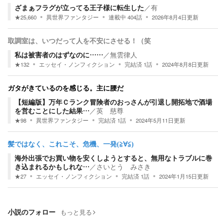
ざまぁフラグが立ってる王子様に転生した
／
有
★
25,660
異世界ファンタジー
連載中
404
話
2026年8月4日
更新
取調室は、いつだって人を不安にさせる！（笑
私は被害者のはずなのに……
／
無雲律人
★
132
エッセイ・ノンフィクション
完結済
1
話
2024年8月8日
更新
ガタがきているのを感じる。主に腰だ
【短編版】万年Ｃランク冒険者のおっさんが引退し開拓地で酒場
を営むことにした結果…
／
英 慈尊
★
98
異世界ファンタジー
完結済
1
話
2024年5月11日
更新
髪ではなく、これこそ、危機、一発(≧∀≦)
海外出張でお買い物を安くしようとすると、無用なトラブルに巻
き込まれるかもしれな…
／
さいとう みさき
★
27
エッセイ・ノンフィクション
完結済
1
話
2024年1月15日
更新
小説のフォロー
もっと見る