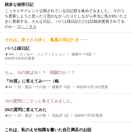
雑多な秘密日記
こっそりサイレント公開されている日記群を集めてみました。 そのう
ち更新しようと思ったり思わなかったりとしながら本当に気が向いたと
きに更新する、そんな日記。 パパ上様日記だけは比較的更新されてる
のか…
詳しく見る
それは。星々さえ砕く、鳳凰の羽ばたき――
パパ上様日記
★
164
エッセイ・ノンフィクション
連載中
175
話
2025年3月20日
更新
ちょ、20の後は30！？ 戦闘力か！？
『30質』に答えてみ――（略
★
44
詩・童話・その他
連載中
12
話
2022年10月13日
更新
20の質問にこそっと答えてみました。
20の質問に答えてみた
★
21
詩・童話・その他
完結済
1
話
2020年7月3日
更新
これは、私のえせ知識を書いた自己満足のお話