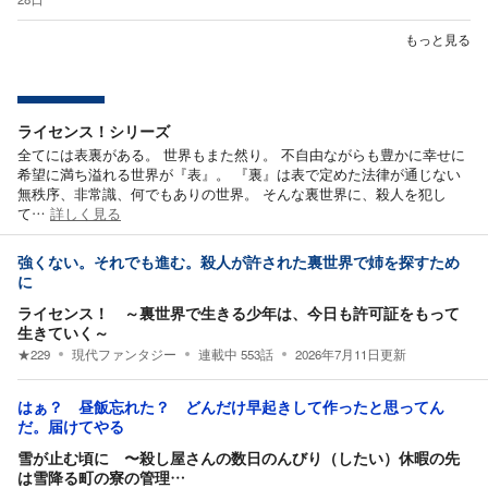
もっと見る
ライセンス！シリーズ
全てには表裏がある。 世界もまた然り。 不自由ながらも豊かに幸せに
希望に満ち溢れる世界が『表』。 『裏』は表で定めた法律が通じない
無秩序、非常識、何でもありの世界。 そんな裏世界に、殺人を犯し
て…
詳しく見る
強くない。それでも進む。殺人が許された裏世界で姉を探すため
に
ライセンス！ ～裏世界で生きる少年は、今日も許可証をもって
生きていく～
★
229
現代ファンタジー
連載中
553
話
2026年7月11日
更新
はぁ？ 昼飯忘れた？ どんだけ早起きして作ったと思ってん
だ。届けてやる
雪が止む頃に 〜殺し屋さんの数日のんびり（したい）休暇の先
は雪降る町の寮の管理…