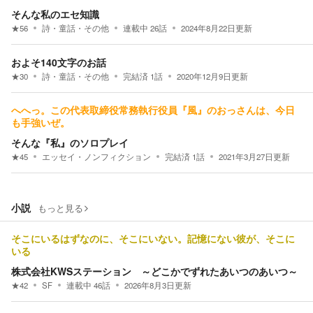
そんな私のエセ知識
★
56
詩・童話・その他
連載中
26
話
2024年8月22日
更新
およそ140文字のお話
★
30
詩・童話・その他
完結済
1
話
2020年12月9日
更新
へへっ。この代表取締役常務執行役員『風』のおっさんは、今日
も手強いぜ。
そんな『私』のソロプレイ
★
45
エッセイ・ノンフィクション
完結済
1
話
2021年3月27日
更新
小説
もっと見る
そこにいるはずなのに、そこにいない。記憶にない彼が、そこに
いる
株式会社KWSステーション ～どこかでずれたあいつのあいつ～
★
42
SF
連載中
46
話
2026年8月3日
更新