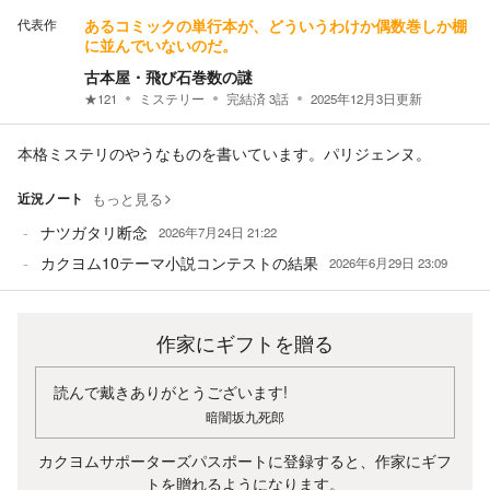
代表作
あるコミックの単行本が、どういうわけか偶数巻しか棚
に並んでいないのだ。
古本屋・飛び石巻数の謎
★
121
ミステリー
完結済
3
話
2025年12月3日
更新
本格ミステリのやうなものを書いています。パリジェンヌ。
近況ノート
もっと見る
ナツガタリ断念
2026年7月24日 21:22
カクヨム10テーマ小説コンテストの結果
2026年6月29日 23:09
作家にギフトを贈る
読んで戴きありがとうございます!
暗闇坂九死郎
カクヨムサポーターズパスポートに登録すると、作家にギフ
トを贈れるようになります。