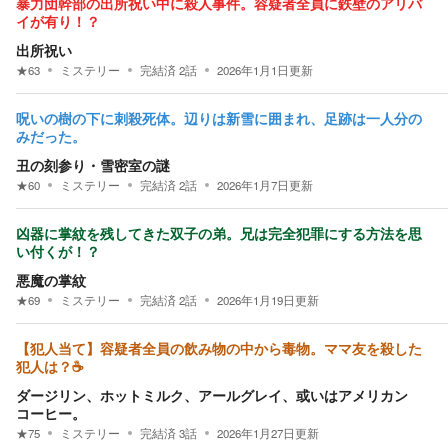
暴力団幹部の出所祝い中に殺人事件。容疑者全員に鉄壁のアリバ
イが有り！？
出所祝い
★
63
ミステリー
完結済
2
話
2026年1月1日
更新
呪いの樹の下に刺殺死体。辺りは新雪に囲まれ、足跡は一人分の
みだった。
丑の刻参り・雪密室の謎
★
60
ミステリー
完結済
2
話
2026年1月7日
更新
凶器に掌紋を残してきた双子の弟。兄は完全犯罪にする方法を思
い付くが！？
悪魔の掌紋
★
69
ミステリー
完結済
2
話
2026年1月19日
更新
【犯人当て】容疑者全員の飲み物の中から毒物。ママ友を殺した
犯人は？☕
ダージリン、ホットミルク、アールグレイ、或いはアメリカン
コーヒー。
★
75
ミステリー
完結済
3
話
2026年1月27日
更新