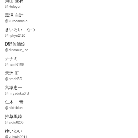
角山 亜衣
@Holoyon
黒澤 主計
@kurocannele
きいろい なつ
@hykyu2120
D野佐浦錠
@dinosaur_joe
ナナミ
@nami6108
天洲 町
@nmehBD
宮塚恵一
@miyaduka3rd
仁木 一青
@niki1blue
推草風時
@afdis6205
ゆいゆい
@yuiyui42211