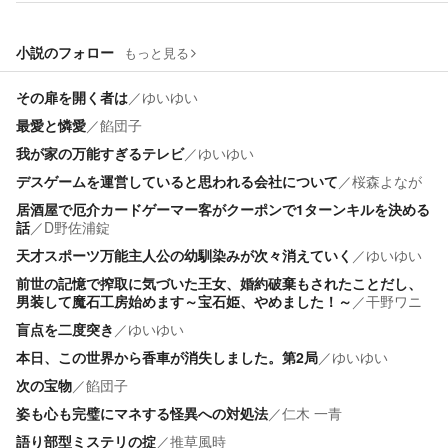
小説のフォロー
もっと見る
その扉を開く者は
／
ゆいゆい
最愛と憐愛
／
餡団子
我が家の万能すぎるテレビ
／
ゆいゆい
デスゲームを運営していると思われる会社について
／
桜森よなが
居酒屋で厄介カードゲーマー客がクーポンで1ターンキルを決める
話
／
D野佐浦錠
天才スポーツ万能主人公の幼馴染みが次々消えていく
／
ゆいゆい
前世の記憶で搾取に気づいた王女、婚約破棄もされたことだし、
男装して魔石工房始めます～宝石姫、やめました！～
／
干野ワニ
盲点を二度突き
／
ゆいゆい
本日、この世界から香車が消失しました。第2局
／
ゆいゆい
次の宝物
／
餡団子
姿も心も完璧にマネする怪異への対処法
／
仁木 一青
語り部型ミステリの掟
／
推草風時