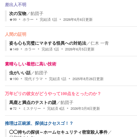
差出人不明
次の宝物
／
餡団子
★
99
ホラー
完結済
1
話
2026年6月6日
更新
人間の証明
姿も心も完璧にマネする怪異への対処法
／
仁木 一青
★
149
ホラー
完結済
1
話
2026年6月5日
更新
素晴らしい着想に高い技術
虫がいい話
／
餡団子
★
190
現代ドラマ
完結済
1
話
2025年8月26日
更新
万年ビリの彼女がどうやって100点をとったのか？
馬鹿と満点のテストの謎
／
餡団子
★
72
ミステリー
完結済
4
話
2026年3月8日
更新
推理は正統派、探偵はクセスゴ！？
◯◯持ちの探偵～ホームセキュリティ密室殺人事件
／