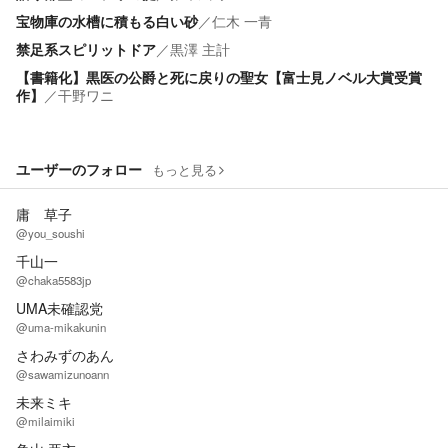
宝物庫の水槽に積もる白い砂
／
仁木 一青
禁足系スピリットドア
／
黒澤 主計
【書籍化】黒医の公爵と死に戻りの聖女【富士見ノベル大賞受賞
作】
／
干野ワニ
ユーザーのフォロー
もっと見る
庸 草子
@you_soushi
千山一
@chaka5583jp
UMA未確認党
@uma-mikakunin
さわみずのあん
@sawamizunoann
未来ミキ
@milaimiki