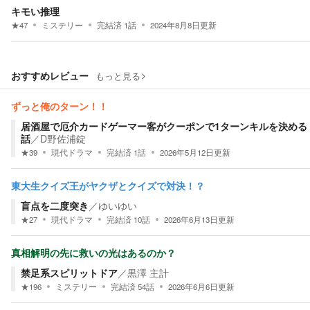
キモい推理
★
47
ミステリー
完結済
1
話
2024年8月8日
更新
おすすめレビュー
もっと見る
ずっと俺のターン！！
居酒屋で厄介カードゲーマー客がクーポンで1ターンキルを決める
話
／
D野佐浦錠
★
39
現代ドラマ
完結済
1
話
2026年5月12日
更新
東大生クイズ王がヤクザとクイズで対決！？
盲点を二度突き
／
ゆいゆい
★
27
現代ドラマ
完結済
10
話
2026年6月13日
更新
真相解明の先に救いの光はあるのか？
禁足系スピリットドア
／
黒澤 主計
★
196
ミステリー
完結済
54
話
2026年6月6日
更新