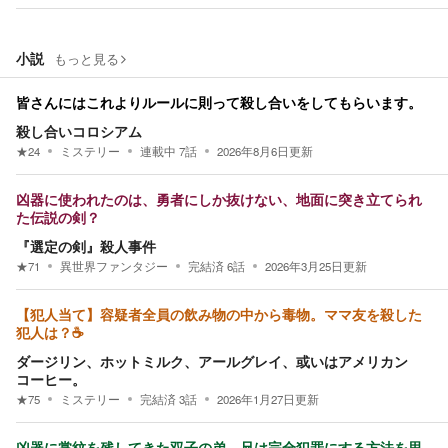
小説
もっと見る
皆さんにはこれよりルールに則って殺し合いをしてもらいます。
殺し合いコロシアム
★
24
ミステリー
連載中
7
話
2026年8月6日
更新
凶器に使われたのは、勇者にしか抜けない、地面に突き立てられ
た伝説の剣？
『選定の剣』殺人事件
★
71
異世界ファンタジー
完結済
6
話
2026年3月25日
更新
【犯人当て】容疑者全員の飲み物の中から毒物。ママ友を殺した
犯人は？☕
ダージリン、ホットミルク、アールグレイ、或いはアメリカン
コーヒー。
★
75
ミステリー
完結済
3
話
2026年1月27日
更新