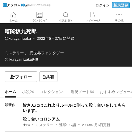
新規登録
ログイン
KADOKAWA Group
ホーム
ランキング
小説を探す
マイページ
その他
暗闇坂九死郎
@kurayamizaka
2022年5月27日
に登録
ミステリー
異世界ファンタジー
kurayamizaka946
フォロー
共有
ホーム
小説
24
コレクション
1
近況ノート
64
おすすめレビュー
最新作
皆さんにはこれよりルールに則って殺し合いをしてもら
います。
殺し合いコロシアム
★
24
ミステリー
連載中
7
話
2026年8月6日
更新