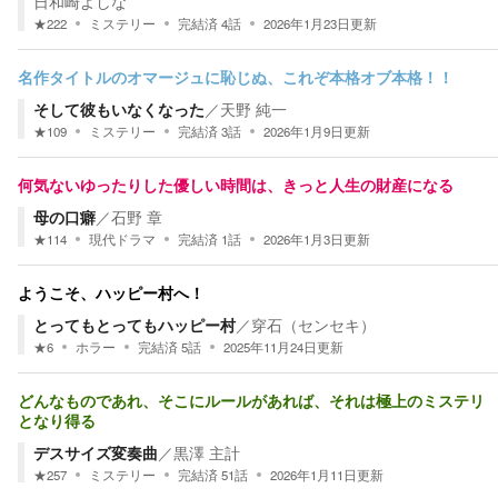
日和崎よしな
★
222
ミステリー
完結済
4
話
2026年1月23日
更新
名作タイトルのオマージュに恥じぬ、これぞ本格オブ本格！！
そして彼もいなくなった
／
天野 純一
★
109
ミステリー
完結済
3
話
2026年1月9日
更新
何気ないゆったりした優しい時間は、きっと人生の財産になる
母の口癖
／
石野 章
★
114
現代ドラマ
完結済
1
話
2026年1月3日
更新
ようこそ、ハッピー村へ！
とってもとってもハッピー村
／
穿石（センセキ）
★
6
ホラー
完結済
5
話
2025年11月24日
更新
どんなものであれ、そこにルールがあれば、それは極上のミステリ
となり得る
デスサイズ変奏曲
／
黒澤 主計
★
257
ミステリー
完結済
51
話
2026年1月11日
更新