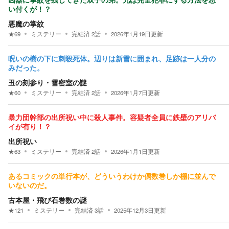
凶器に掌紋を残してきた双子の弟。兄は完全犯罪にする方法を思
い付くが！？
悪魔の掌紋
★
69
ミステリー
完結済
2
話
2026年1月19日
更新
呪いの樹の下に刺殺死体。辺りは新雪に囲まれ、足跡は一人分の
みだった。
丑の刻参り・雪密室の謎
★
60
ミステリー
完結済
2
話
2026年1月7日
更新
暴力団幹部の出所祝い中に殺人事件。容疑者全員に鉄壁のアリバ
イが有り！？
出所祝い
★
63
ミステリー
完結済
2
話
2026年1月1日
更新
あるコミックの単行本が、どういうわけか偶数巻しか棚に並んで
いないのだ。
古本屋・飛び石巻数の謎
★
121
ミステリー
完結済
3
話
2025年12月3日
更新