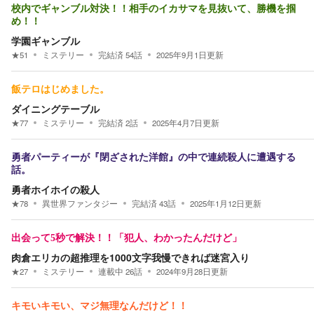
校内でギャンブル対決！！相手のイカサマを見抜いて、勝機を掴
め！！
学園ギャンブル
★
51
ミステリー
完結済
54
話
2025年9月1日
更新
飯テロはじめました。
ダイニングテーブル
★
77
ミステリー
完結済
2
話
2025年4月7日
更新
勇者パーティーが『閉ざされた洋館』の中で連続殺人に遭遇する
話。
勇者ホイホイの殺人
★
78
異世界ファンタジー
完結済
43
話
2025年1月12日
更新
出会って5秒で解決！！「犯人、わかったんだけど」
肉倉エリカの超推理を1000文字我慢できれば迷宮入り
★
27
ミステリー
連載中
26
話
2024年9月28日
更新
キモいキモい、マジ無理なんだけど！！