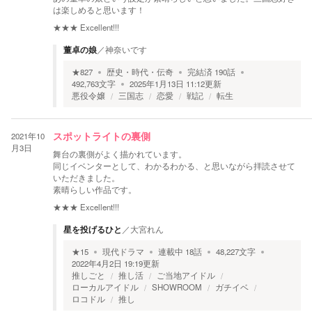
は楽しめると思います！
★★★
Excellent!!!
董卓の娘
／
神奈いです
★
827
歴史・時代・伝奇
完結済
190
話
492,763
文字
2025年1月13日 11:12
更新
悪役令嬢
三国志
恋愛
戦記
転生
2021年10
スポットライトの裏側
月3日
舞台の裏側がよく描かれています。
同じイベンターとして、わかるわかる、と思いながら拝読させて
いただきました。
素晴らしい作品です。
★★★
Excellent!!!
星を投げるひと
／
大宮れん
★
15
現代ドラマ
連載中
18
話
48,227
文字
2022年4月2日 19:19
更新
推しごと
推し活
ご当地アイドル
ローカルアイドル
SHOWROOM
ガチイベ
ロコドル
推し