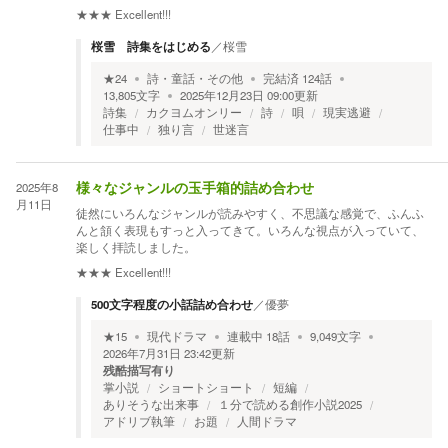
★★★
Excellent!!!
桜雪 詩集をはじめる
／
桜雪
★
24
詩・童話・その他
完結済
124
話
13,805
文字
2025年12月23日 09:00
更新
詩集
カクヨムオンリー
詩
唄
現実逃避
仕事中
独り言
世迷言
2025年8
様々なジャンルの玉手箱的詰め合わせ
月11日
徒然にいろんなジャンルが読みやすく、不思議な感覚で、ふんふ
んと頷く表現もすっと入ってきて。いろんな視点が入っていて、
楽しく拝読しました。
★★★
Excellent!!!
500文字程度の小話詰め合わせ
／
優夢
★
15
現代ドラマ
連載中
18
話
9,049
文字
2026年7月31日 23:42
更新
残酷描写有り
掌小説
ショートショート
短編
ありそうな出来事
１分で読める創作小説2025
アドリブ執筆
お題
人間ドラマ