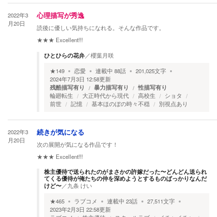
2022年3
心理描写が秀逸
月20日
読後に優しい気持ちになれる。そんな作品です。
★★★
Excellent!!!
ひとひらの花弁
／
櫻葉月咲
★
149
恋愛
連載中
88
話
201,025
文字
2024年7月3日 12:58
更新
残酷描写有り
暴力描写有り
性描写有り
輪廻転生
大正時代から現代
高校生
ショタ
前世
記憶
基本ほのぼの時々不穏
別視点あり
2022年3
続きが気になる
月20日
次の展開が気になる作品です！
★★★
Excellent!!!
株主優待で送られたのがまさかの許嫁だった〜どんどん送られ
てくる優待が俺たちの仲を深めようとするものばっかりなんだ
けど〜
／
九条 けい
★
465
ラブコメ
連載中
23
話
27,511
文字
2023年2月3日 22:58
更新