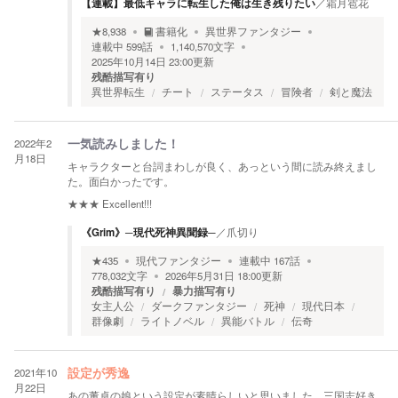
【連載】最低キャラに転生した俺は生き残りたい
／
霜月雹花
★
8,938
書籍化
異世界ファンタジー
連載中
599
話
1,140,570
文字
2025年10月14日 23:00
更新
残酷描写有り
異世界転生
チート
ステータス
冒険者
剣と魔法
2022年2
一気読みしました！
月18日
キャラクターと台詞まわしが良く、あっという間に読み終えまし
た。面白かったです。
★★★
Excellent!!!
《Grim》─現代死神異聞録─
／
爪切り
★
435
現代ファンタジー
連載中
167
話
778,032
文字
2026年5月31日 18:00
更新
残酷描写有り
暴力描写有り
女主人公
ダークファンタジー
死神
現代日本
群像劇
ライトノベル
異能バトル
伝奇
2021年10
設定が秀逸
月22日
あの董卓の娘という設定が素晴らしいと思いました。三国志好き