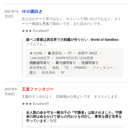
2021年10
SFの面白さ
月2日
主人公がチート系ではなく、かといって弱いわけでもなく。スト
ーリー構成も秀逸で面白いです。また読みたいです。
★★★
Excellent!!!
腹ペコ要塞は異世界で大戦艦が作りたい - World of Sandbox -
／
てんてんこ
★
12,946
書籍化
SF
連載中
380
話
1,240,526
文字
2025年9月21日 12:00
更新
残酷描写有り
暴力描写有り
性描写有り
異世界転生
海戦
TS
VRMMO
ファンタジー
魔法
依存系AI
SF
2021年9
王道ファンタジー
月26日
文書のテンポがよく、読後感が心地よいです。オススメします。
★★★
Excellent!!!
全人類の命を守る一騎当千の『守護者』は殺されました。守護
者の卵は命をかけて彼らの代わりを代行し、事実を隠す世界を
守っています
／
卵君