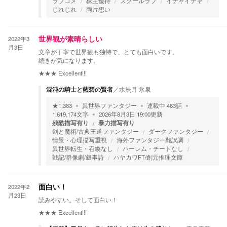
ラブコメ
株主優待
スクールラブ
イチャイチャ
じれじれ
両片想い
2022年3
世界観が素晴らしい
月3日
文章が丁寧で世界観も独特で、とても面白いです。
続きが気になります。
★★★
Excellent!!!
混沌の騎士と藍碧の賢者
／
水無月 氷泉
★
1,383
異世界ファンタジー
連載中
463
話
1,619,174
文字
2026年8月3日 19:00
更新
残酷描写有り
暴力描写有り
剣と魔術/古典王道ファンタジー
ダークファンタジー
情景・心理描写重視
海外ファンタジー翻訳調
異世界転生・召喚なし
ハーレム・チートなし
戦記/群像劇/叙事詩
ハヤカワFT/創元推理文庫
2022年2
面白い！
月23日
読みやすい。そして面白い！
★★★
Excellent!!!