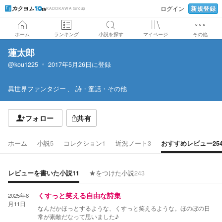
新規登録
ログイン
KADOKAWA Group
ホーム
ランキング
小説を探す
マイページ
その他
蓮太郎
@kou1225
2017年5月26日
に登録
異世界ファンタジー
詩・童話・その他
フォロー
共有
ホーム
小説
5
コレクション
1
近況ノート
3
おすすめレビュー
25
レビューを書いた小説
11
★をつけた小説
243
2025年8
くすっと笑える自由な詩集
月11日
なんだかほっとするような、くすっと笑えるような。ほのぼの日
常が素敵だなって思いました♪