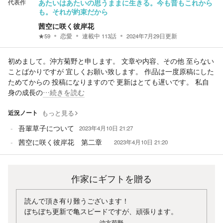
代表作
あたいはあたいの思うままに生きる。今も昔もこれから
も。それが約束だから
茜空に咲く彼岸花
★
59
恋愛
連載中
113
話
2024年7月29日
更新
初めまして。沖方菊野と申します。 文章や内容、その他 至らない
ことばかりですが 宜しくお願い致します。 作品は一度原稿にした
ためてからの 投稿になりますので 更新はとても遅いです。 私自
身の成長の
…続きを読む
近況ノート
もっと見る
吾輩草子について
2023年4月10日 21:27
茜空に咲く彼岸花 第二章
2023年4月10日 21:20
作家にギフトを贈る
読んで頂き有り難うございます！
ぼちぼち更新で亀スピードですが、頑張ります。
沖方菊野