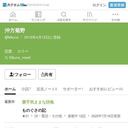
新規登録
ログイン
KADOKAWA Group
ホーム
ランキング
小説を探す
マイページ
その他
沖方菊野
@kikuno
2016年4月12日
に登録
恋愛
ホラー
Kikuno_novel
フォロー
共有
ホーム
小説
7
近況ノート
8
サポーター
1
おすすめレビュー
46
最新作
勝手気ままな詩集
ものぐさの記
★
21
詩・童話・その他
連載中
12
話
2025年7月16日
更新