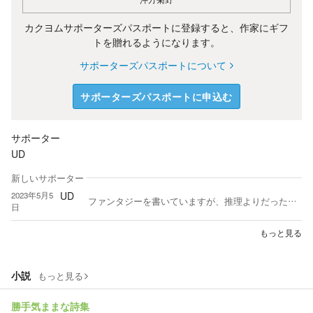
カクヨムサポーターズパスポートに登録すると、作家にギフ
トを贈れるようになります。
サポーターズパスポートについて
サポーターズパスポートに申込む
サポーター
UD
新しいサポーター
UD
2023年5月5
ファンタジーを書いていますが、推理よりだったりコメディよりだったりしていきたいなと思ってます。 読みやすく、少し笑った、と言っていただければいうことはありません。 そりゃあね、できる事なら書籍化したい！ できるだけ多くの作家様の作品を読ませていただいて繋がっていけたらなと思います。 日々のつぶやきは近況ノートで（食べ物のことしか載せてないじゃないか） Twitterでも宣伝してたりします。そちらもぜひ繋がってください。 よろしくお願いします。
日
もっと見る
小説
もっと見る
勝手気ままな詩集