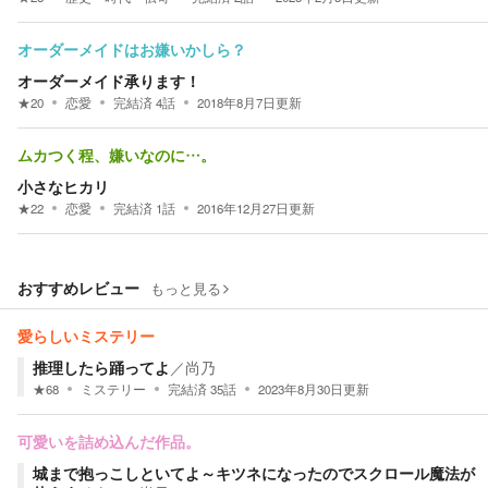
オーダーメイドはお嫌いかしら？
オーダーメイド承ります！
★
20
恋愛
完結済
4
話
2018年8月7日
更新
ムカつく程、嫌いなのに…。
小さなヒカリ
★
22
恋愛
完結済
1
話
2016年12月27日
更新
おすすめレビュー
もっと見る
愛らしいミステリー
推理したら踊ってよ
／
尚乃
★
68
ミステリー
完結済
35
話
2023年8月30日
更新
可愛いを詰め込んだ作品。
城まで抱っこしといてよ～キツネになったのでスクロール魔法が