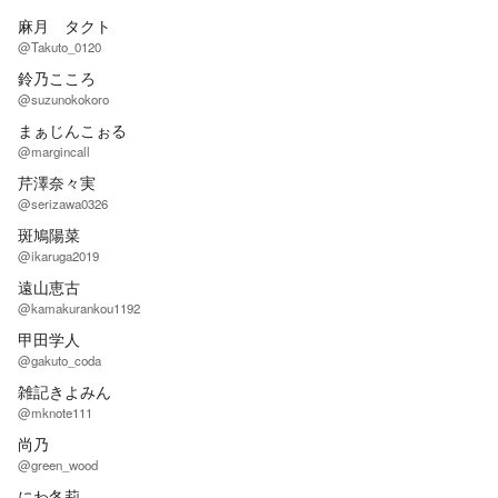
麻月 タクト
@Takuto_0120
鈴乃こころ
@suzunokokoro
まぁじんこぉる
@margincall
芹澤奈々実
@serizawa0326
斑鳩陽菜
@ikaruga2019
遠山恵古
@kamakurankou1192
甲田学人
@gakuto_coda
雑記きよみん
@mknote111
尚乃
@green_wood
にわ冬莉