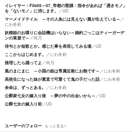
イレイサー：File05～07_帝都の聖蹟：指令があれば「憑きモノ」
を「ないモノ」に消します。
／
UD
マーメイドテイル ～その人魚には見えない翼が生えている～
／
にわ冬莉
妖精姫のお喋りに会話機はいらない～婚約ごっこはティーガーデ
ンの東屋で～
／
尚乃
俳句とか短歌とか。感じた事を表現してみる場
／
UD
ここからはじめます。
／
にわ冬莉
推理したら踊ってよ
／
尚乃
風のまにまに ～小国の姫は専属近衛にお熱です～
／
にわ冬莉
高校生になった妹が素直で可愛くて鬼の子だった話
／
にわ冬莉
余命は、ずっとある。
／
にわ冬莉
公爵家七女の嫁入り後 ～夢の中の出会いから～
／
UD
公爵七女の嫁入り前
／
UD
ユーザーのフォロー
もっと見る