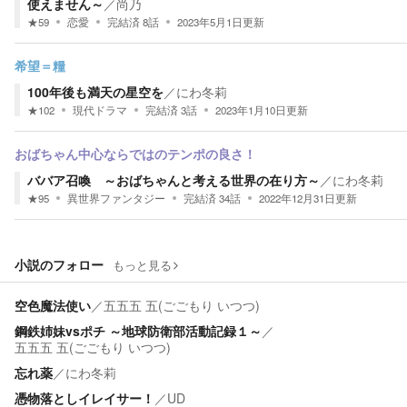
使えません～
／
尚乃
★
59
恋愛
完結済
8
話
2023年5月1日
更新
希望＝糧
100年後も満天の星空を
／
にわ冬莉
★
102
現代ドラマ
完結済
3
話
2023年1月10日
更新
おばちゃん中心ならではのテンポの良さ！
ババア召喚 ～おばちゃんと考える世界の在り方～
／
にわ冬莉
★
95
異世界ファンタジー
完結済
34
話
2022年12月31日
更新
小説のフォロー
もっと見る
空色魔法使い
／
五五五 五(ごごもり いつつ)
鋼鉄姉妹vsポチ ～地球防衛部活動記録１～
／
五五五 五(ごごもり いつつ)
忘れ薬
／
にわ冬莉
憑物落としイレイサー！
／
UD