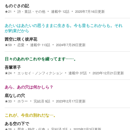
ものぐさの記
★
21
詩・童話・その他
連載中
12
話
2025年7月16日
更新
あたいはあたいの思うままに生きる。今も昔もこれからも。それ
が約束だから
茜空に咲く彼岸花
★
59
恋愛
連載中
113
話
2024年7月29日
更新
日々のあれやこれやを綴ってます……。
吾輩草子
★
24
エッセイ・ノンフィクション
連載中
37
話
2023年12月21日
更新
あら、あの穴は何かしら？
底なしの穴
★
33
ホラー
完結済
9
話
2023年2月17日
更新
これが、今生の別れだな…。
ある空の下で
★
28
歴史・時代・伝奇
完結済
2
話
2023年2月3日
更新