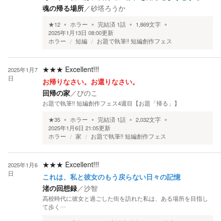
魂の帰る場所
／
砂塔ろうか
★
12
ホラー
完結済
1
話
1,869
文字
2025年1月13日 08:00
更新
ホラー
短編
お題で執筆!! 短編創作フェス
★★★
Excellent!!!
2025年1月7
日
お帰りなさい。お還りなさい。
回帰の家
／
ぴのこ
お題で執筆!! 短編創作フェス4週目【お題「帰る」】
★
35
ホラー
完結済
1
話
2,032
文字
2025年1月6日 21:05
更新
ホラー
家
お題で執筆!! 短編創作フェス
★★★
Excellent!!!
2025年1月6
日
これは、私と彼女のもう戻らない日々の記憶
渚の回想録
／
沙智
高校時代に彼女と過ごした街を訪れた私は、ある場所を目指し
て歩く…