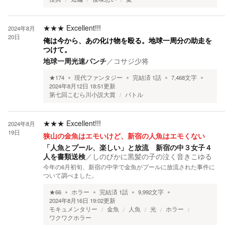
★★★
Excellent!!!
2024年8月
20日
俺は今から、あの化け物を殴る。地球一周分の助走を
つけて。
地球一周光速パンチ
／
コサジ少将
★
174
現代ファンタジー
完結済
1
話
7,468
文字
2024年8月12日 18:51
更新
第七回こむら川小説大賞
バトル
★★★
Excellent!!!
2024年8月
19日
狭山の金魚はエモいけど、新宿の人魚はエモくない
「人魚とプール、楽しい」と放流 新宿の中３女子４
人を書類送検
／
しのびかに黒髪の子の泣く音きこゆる
今年の6月初旬、新宿の中学で金魚がプールに放流された事件に
ついて調べました。
★
66
ホラー
完結済
1
話
9,992
文字
2024年8月16日 19:02
更新
モキュメンタリー
金魚
人魚
光
ホラー
ワクワクホラー