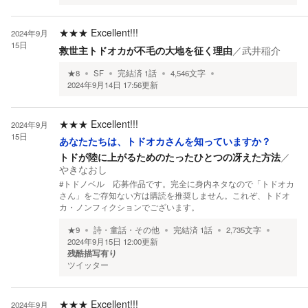
★★★
Excellent!!!
2024年9月
15日
救世主トドオカが不毛の大地を征く理由
／
武井稲介
★
8
SF
完結済
1
話
4,546
文字
2024年9月14日 17:56
更新
★★★
Excellent!!!
2024年9月
15日
あなたたちは、トドオカさんを知っていますか？
トドが陸に上がるためのたったひとつの冴えた方法
／
やきなおし
#トドノベル 応募作品です。完全に身内ネタなので「トドオカ
さん」をご存知ない方は購読を推奨しません。これぞ、トドオ
カ・ノンフィクションでございます。
★
9
詩・童話・その他
完結済
1
話
2,735
文字
2024年9月15日 12:00
更新
残酷描写有り
ツイッター
★★★
Excellent!!!
2024年9月