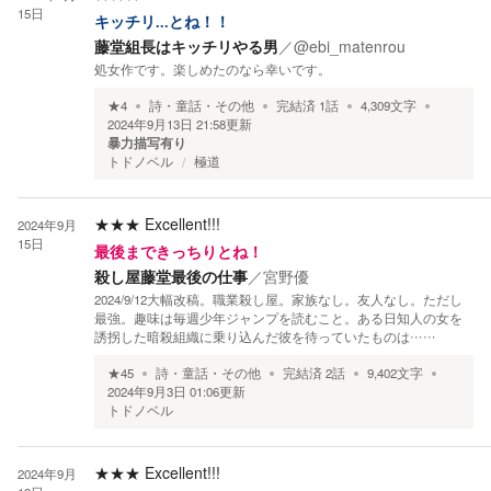
15日
キッチリ...とね！！
藤堂組長はキッチリやる男
／
@ebi_matenrou
処女作です。楽しめたのなら幸いです。
★
4
詩・童話・その他
完結済
1
話
4,309
文字
2024年9月13日 21:58
更新
暴力描写有り
トドノベル
極道
★★★
Excellent!!!
2024年9月
15日
最後まできっちりとね！
殺し屋藤堂最後の仕事
／
宮野優
2024/9/12大幅改稿。職業殺し屋。家族なし。友人なし。ただし
最強。趣味は毎週少年ジャンプを読むこと。ある日知人の女を
誘拐した暗殺組織に乗り込んだ彼を待っていたものは……
★
45
詩・童話・その他
完結済
2
話
9,402
文字
2024年9月3日 01:06
更新
トドノベル
★★★
Excellent!!!
2024年9月