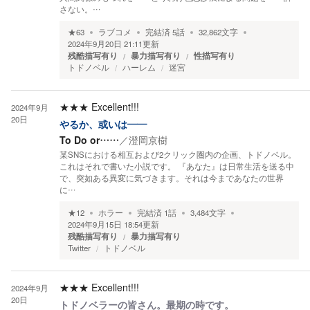
さない。…
★
63
ラブコメ
完結済
5
話
32,862
文字
2024年9月20日 21:11
更新
残酷描写有り
暴力描写有り
性描写有り
トドノベル
ハーレム
迷宮
★★★
Excellent!!!
2024年9月
20日
やるか、或いは——
To Do or……
／
澄岡京樹
某SNSにおける相互および2クリック圏内の企画、トドノベル。
これはそれで書いた小説です。 『あなた』は日常生活を送る中
で、突如ある異変に気づきます。それは今まであなたの世界
に…
★
12
ホラー
完結済
1
話
3,484
文字
2024年9月15日 18:54
更新
残酷描写有り
暴力描写有り
Twitter
トドノベル
★★★
Excellent!!!
2024年9月
20日
トドノベラーの皆さん。最期の時です。