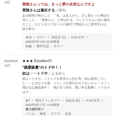
16日
禁陵さんってね、きっと夢の名前なんですよ
禁陵さんは遍在する
／
雑句
ある昭和の秋のこと、「私」は友人から、少し変わった噂話を
耳にした。 「禁陵さん」と呼ばれる、コックリさんに似た儀式
のこと。ひとりきりで行うその儀式で禁陵さんに質問すれば、
誰も教え…
★
35
ホラー
完結済
1
話
8,561
文字
2024年9月14日 22:55
更新
短編
都市伝説
ホラー
★★★
Excellent!!!
2024年9月
16日
“跳梁跋扈”のトドや！！
奴は……トドや
／
よるめく
彼はトドオカ。ジャンプを巻末から読む男。彼は退屈してい
た……なぜなら今週、ジャンプが発刊されてないから！ そこへ
飛び込む極道連中！ 飛び交う弾丸、襲い来る重機！ トドオカ
はそ…
★
7
現代ファンタジー
完結済
2
話
10,027
文字
2024年9月17日 14:34
更新
暴力描写有り
バトル
極道
ヤクザ
忍者