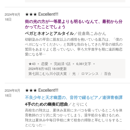
★★★
Excellent!!!
2024年8月
18日
街の光の方が一等星よりも明るいなんて、最初から分
かってたことでしょう
ベガとネオンとアルタイル
／
佐倉島こみかん
幼馴染みの琴音に親友以上の感情を抱いている嘉乃は、「僕の
ベガになってください」と気障な告白をしてきた琴音の彼氏の
鷲田をあまりよく思っていない。寧ろ大学進学を期に遠距離恋
愛になる琴…
★
43
恋愛
完結済
1
話
6,061
文字
2024年8月16日 18:09
更新
第七回こむら川小説大賞
光
ロマンシス
百合
★★★
Excellent!!!
2024年8月
18日
不良少年と天才幽霊の、音符で綴るピアノ連弾青春譚
4手のための幽奏幻想曲
／
とりにく
高校生の翔太は、夏休み直前にタバコを吸っているところを体
育教師のゴリ沢に見つかってしまう。退学処分を避けるため、
翔太は夏休み中毎日学校に来て校舎の掃除と草むしりをするこ
とになった…