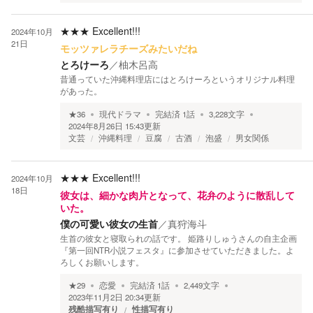
★★★
Excellent!!!
2024年10月
21日
モッツァレラチーズみたいだね
とろけーろ
／
柚木呂高
昔通っていた沖縄料理店にはとろけーろというオリジナル料理
があった。
★
36
現代ドラマ
完結済
1
話
3,228
文字
2024年8月26日 15:43
更新
文芸
沖縄料理
豆腐
古酒
泡盛
男女関係
★★★
Excellent!!!
2024年10月
18日
彼女は、細かな肉片となって、花弁のように散乱して
いた。
僕の可愛い彼女の生首
／
真狩海斗
生首の彼女と寝取られの話です。 姫路りしゅうさんの自主企画
『第一回NTR小説フェスタ』に参加させていただきました。よ
ろしくお願いします。
★
29
恋愛
完結済
1
話
2,449
文字
2023年11月2日 20:34
更新
残酷描写有り
性描写有り