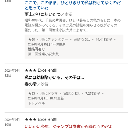
13日
ここで、このまま、ひとりきりで私は朽ちてゆくのだ
と思っていた
雨上がりに匂いたつ
／
南沼
昭和40年代、千葉の片田舎、ひとり暮らしの私のもとに一本の
電話が掛かってくる。それは兄の訃報を知らせる役所からの一
報だった。第二回遼遠小説大賞によせて。
★
50
現代ファンタジー
完結済
3
話
14,441
文字
2024年6月15日 14:50
更新
性描写有り
第二回遼遠小説大賞
★★★
Excellent!!!
2024年9月
12日
私には幼馴染がいる。その子は...
春の雫
／
沙智
★
33
現代ドラマ
完結済
1
話
7,278
文字
2024年9月1日 18:13
更新
トドノベル
★★★
Excellent!!!
2024年9月
10日
いいかい少年、ジャンプは巻末から読むものだよ