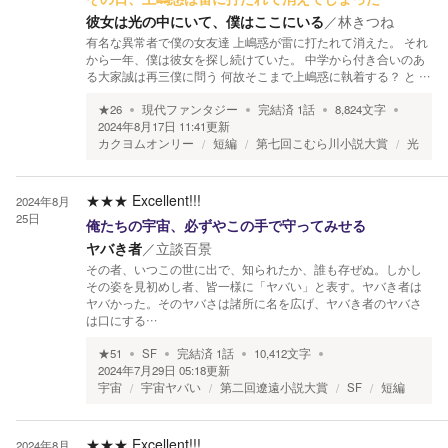
彼女は光の中にいて、僕はここにいる
／
林きつね
有名な異常者で僕の女友達 上嶋惑が雷に打たれて消えた。 それ
から一年、僕は彼女を探し続けていた。 中学から付き合いのあ
る大家誠は再三僕に問う 何故そこまで上嶋惑に執着する？ と …
★
26
現代ファンタジー
完結済
1
話
8,824
文字
2024年8月17日 11:41
更新
カクヨムオンリー
短編
第七回こむら川小説大賞
光
★★★
Excellent!!!
2024年8月
25日
俺たちの宇宙、必ずやこの手で守ってみせる
ヤバき者
／
立談百景
その者、いつこの世に出で、知られたか、誰も存ぜぬ。しかし
その姿を見初めし者、皆一様に「ヤバい」と表す。ヤバき者は
ヤバかった。そのヤバさは諸所に名を広げ、ヤバき者のヤバさ
は口にする…
★
51
SF
完結済
1
話
10,412
文字
2024年7月29日 05:18
更新
宇宙
宇宙ヤバい
第二回遼遠小説大賞
SF
短編
★★★
Excellent!!!
2024年8月