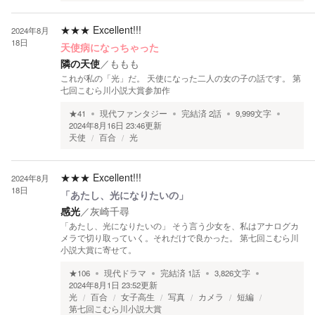
★★★
Excellent!!!
2024年8月
18日
天使病になっちゃった
隣の天使
／
ももも
これが私の「光」だ。 天使になった二人の女の子の話です。 第
七回こむら川小説大賞参加作
★
41
現代ファンタジー
完結済
2
話
9,999
文字
2024年8月16日 23:46
更新
天使
百合
光
★★★
Excellent!!!
2024年8月
18日
「あたし、光になりたいの」
感光
／
灰崎千尋
「あたし、光になりたいの」 そう言う少女を、私はアナログカ
メラで切り取っていく。それだけで良かった。 第七回こむら川
小説大賞に寄せて。
★
106
現代ドラマ
完結済
1
話
3,826
文字
2024年8月1日 23:52
更新
光
百合
女子高生
写真
カメラ
短編
第七回こむら川小説大賞