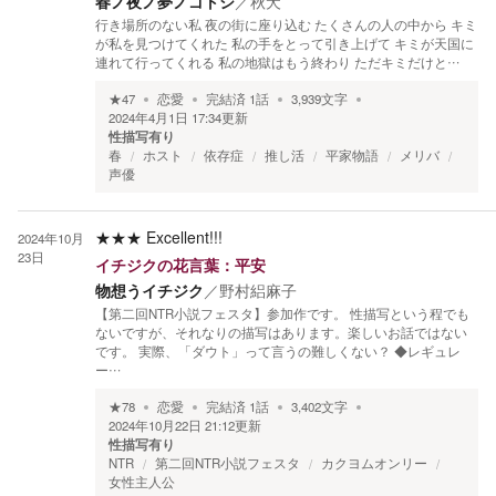
春ノ夜ノ夢ノゴトシ
／
秋犬
行き場所のない私 夜の街に座り込む たくさんの人の中から キミ
が私を見つけてくれた 私の手をとって引き上げて キミが天国に
連れて行ってくれる 私の地獄はもう終わり ただキミだけと…
★
47
恋愛
完結済
1
話
3,939
文字
2024年4月1日 17:34
更新
性描写有り
春
ホスト
依存症
推し活
平家物語
メリバ
声優
★★★
Excellent!!!
2024年10月
23日
イチジクの花言葉：平安
物想うイチジク
／
野村絽麻子
【第二回NTR小説フェスタ】参加作です。 性描写という程でも
ないですが、それなりの描写はあります。楽しいお話ではない
です。 実際、「ダウト」って言うの難しくない？ ◆レギュレ
ー…
★
78
恋愛
完結済
1
話
3,402
文字
2024年10月22日 21:12
更新
性描写有り
NTR
第二回NTR小説フェスタ
カクヨムオンリー
女性主人公