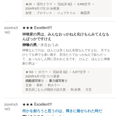
★
29
現代ドラマ
完結済
9
話
9,999
文字
2024年8月17日 21:34
更新
友情
ブロマンス
ジュブナイル
幽霊譚
★★★
Excellent!!!
2024年8月
18日
神喰家の男は、みんなおっかねえ化けもんみてえなも
んばっかですけえ
神喰の男
／
木古おうみ
神喰なんてのは、ほんとは良くねえ名前なんですよお。 犬でも
ひとでも神でも食い殺す、罰当たりでおっかねえで奴らだっ
て、あっちかし人間に言われとるです。 けんど、ほんとに神喰
家の男は…
★
163
ホラー
完結済
3
話
8,877
文字
2023年4月17日 11:11
更新
残酷描写有り
暴力描写有り
兄弟
寒村
和ホラー
第五回こむら川朗読小説大賞
BL未満
方言
★★★
Excellent!!!
2024年8月
18日
何かを創ろうと思うのは、輝きに魅せられた時だ