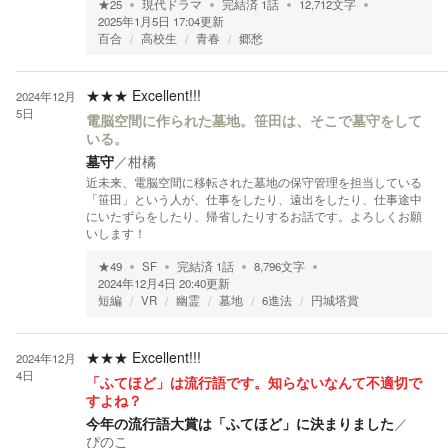
★
25
現代ドラマ
完結済
1
話
12,712
文字
2025年1月5日 17:04
更新
百合
高校生
青春
郷愁
★★★
Excellent!!!
2024年12月
5日
電脳空間に作られた墓地。笹田は、そこで墓守をして
いる。
墓守
／
柑橘
近未来、電脳空間に移転された墓地の保守管理を担当している
「笹田」という人が、仕事をしたり、遠出をしたり、仕事途中
にいたずらをしたり、帰省したりするお話です。よろしくお願
いします！
★
49
SF
完結済
1
話
8,796
文字
2024年12月4日 20:40
更新
短編
VR
幽霊
墓地
6進法
円城塔賞
★★★
Excellent!!!
2024年12月
4日
「ふてほど」は流行語です。知らないなんて不適切で
すよね？
今年の流行語大賞は「ふてほど」に決まりました
／
ぴのこ