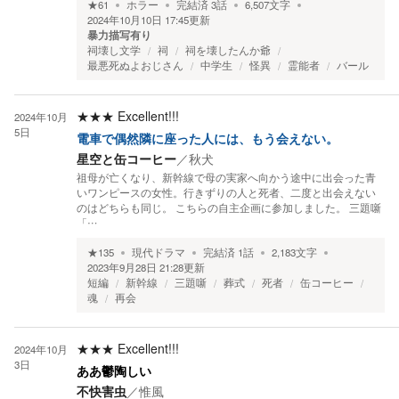
★
61
ホラー
完結済
3
話
6,507
文字
2024年10月10日 17:45
更新
暴力描写有り
祠壊し文学
祠
祠を壊したんか爺
最悪死ぬよおじさん
中学生
怪異
霊能者
バール
★★★
Excellent!!!
2024年10月
5日
電車で偶然隣に座った人には、もう会えない。
星空と缶コーヒー
／
秋犬
祖母が亡くなり、新幹線で母の実家へ向かう途中に出会った青
いワンピースの女性。行きずりの人と死者、二度と出会えない
のはどちらも同じ。 こちらの自主企画に参加しました。 三題噺
「…
★
135
現代ドラマ
完結済
1
話
2,183
文字
2023年9月28日 21:28
更新
短編
新幹線
三題噺
葬式
死者
缶コーヒー
魂
再会
★★★
Excellent!!!
2024年10月
3日
ああ鬱陶しい
不快害虫
／
惟風