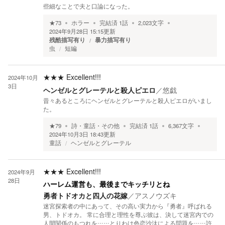
些細なことで夫と口論になった。
★
73
ホラー
完結済
1
話
2,023
文字
2024年9月28日 15:15
更新
残酷描写有り
暴力描写有り
虫
短編
★★★
Excellent!!!
2024年10月
3日
ヘンゼルとグレーテルと殺人ピエロ
／
悠戯
昔々あるところにヘンゼルとグレーテルと殺人ピエロがいまし
た。
★
79
詩・童話・その他
完結済
1
話
6,367
文字
2024年10月3日 18:43
更新
童話
ヘンゼルとグレーテル
★★★
Excellent!!!
2024年9月
28日
ハーレム運営も、最後までキッチリとね
勇者トドオカと四人の花嫁
／
アスノウズキ
迷宮探索者の中にあって、その高い実力から『勇者』呼ばれる
男、トドオカ。 常に合理と理性を尊ぶ彼は、決して迷宮内での
人間関係のもつれを……とりわけ色恋沙汰による問題を……許