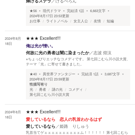
輝けるステラ
／
けるべろん
★
56
現代ドラマ
完結済
1
話
6,663
文字
2024年8月17日 23:53
更新
お仕事
ライトノベル
女主人公
友情
短編
★★★
Excellent!!!
2024年8月
18日
俺は光が憎い。
何故に光の勇者は闇に染まったか
／
志波 煌汰
※ちょっぴりエッチなコメディです。 第七回こむら川小説大賞、
テーマ「光」に寄せて書きました。
★
40
異世界ファンタジー
完結済
1
話
3,687
文字
2024年8月17日 23:59
更新
性描写有り
光
勇者
謎の光
コメディ
第七回こむら川小説大賞
★★★
Excellent!!!
2024年8月
18日
愛しているなら 恋人の乳首わかるはず
愛しているなら
／
姫路 りしゅう
乳首当てゲェェェェェェェェェェム！！！！！！ 第七回こむら