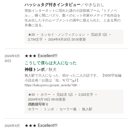
ハッシュタグ付きインタビュー
／
やきなおし
突如インターネットに現れた謎の小説投稿ブーム『トドノベ
ル』。瞬く間にバズり、数々のヒット作家やメディア化作品を
生み出したそのムーブメントの渦中に据えられた、とある男の
肖像に迫る。
★
25
エッセイ・ノンフィクション
完結済
1
話
2,734
文字
2024年9月20日 20:00
更新
★★★
Excellent!!!
2024年9月
20日
こうして僕らは大人になった
神様トンボ
／
秋犬
無人駅で大人になった、幼かった二人の話です。 【5000字短編
小説企画！お題は「虫」٩(ˊᗜˋ*)و♪】
https://kakuyomu.jp/user_events/168…
★
50
ホラー
完結済
1
話
2,523
文字
2024年9月19日 09:55
更新
残酷描写有り
ホラー
トンボ
セーラー服
無人駅
★★★
Excellent!!!
2024年9月