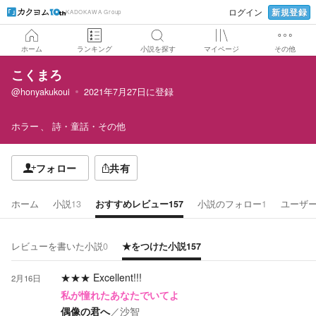
新規登録
ログイン
KADOKAWA Group
ホーム
ランキング
小説を探す
マイページ
その他
こくまろ
@honyakukoui
2021年7月27日
に登録
ホラー
詩・童話・その他
フォロー
共有
ホーム
小説
13
おすすめレビュー
157
小説のフォロー
1
ユーザ
レビューを書いた小説
0
★をつけた小説
157
★★★
Excellent!!!
2月16日
私が憧れたあなたでいてよ
偶像の君へ
／
沙智