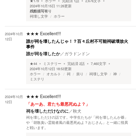
★
179
ホラー
完結済
1
話
2,676
文字
2024年10月15日 11:26
更新
残酷描写有り
祠壊し文学
ホラー
★★★
Excellent!!!
2024年10月
12日
誰が祠を壊したんじゃ！？百々丘村不可能祠破壊放火
事件
誰が祠を壊したか
／
ガラドンドン
★
44
ミステリー
完結済
2
話
7,460
文字
2024年10月12日 18:53
更新
ホラー
オカルト
祠
祟り
祠壊し文学
神
ミステリ
★★★
Excellent!!!
2024年10月
12日
「あーあ、君たち最悪死ぬよ？」
祠を壊しただけなのに
／
秋犬
祠を壊しただけの話です。中学生たちが「祠を壊したんか爺」
や「胡散臭い霊能者風の最悪死ぬよ？おじさん」と一緒に怪異
と戦います。