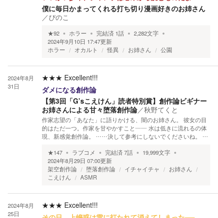
僕に毎日かまってくれる打ち切り漫画好きのお姉さん
／
ぴのこ
★
92
ホラー
完結済
1
話
2,282
文字
2024年9月10日 17:47
更新
ホラー
オカルト
怪異
お姉さん
公園
★★★
Excellent!!!
2024年8月
31日
ダメになる創作論
【第3回「G’sこえけん」読者特別賞】創作論ビギナー
お姉さんによる甘々堕落創作論
／
秋野てくと
作家志望の「あなた」に語りかける、闇のお姉さん。 彼女の目
的はただ一つ。作家を甘やかすこと―― 水は低きに流れるの体
現、新感覚創作論。 ……決して参考にしないでくださいね。 …
★
147
ラブコメ
完結済
7
話
19,999
文字
2024年8月29日 07:00
更新
架空創作論
堕落創作論
イチャイチャ
お姉さん
こえけん
ASMR
★★★
Excellent!!!
2024年8月
25日
その日、上嶋惑は雷に打たれて消えてしまった──