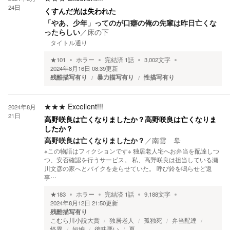
24日
くすんだ光は失われた
「やあ、少年」ってのが口癖の俺の先輩は昨日亡くな
ったらしい
／
床の下
タイトル通り
★
101
ホラー
完結済
1
話
3,002
文字
2024年8月16日 08:39
更新
残酷描写有り
暴力描写有り
性描写有り
★★★
Excellent!!!
2024年8月
21日
高野咲良は亡くなりましたか？高野咲良は亡くなりま
したか？
高野咲良は亡くなりましたか？
／
南雲 皋
※この物語はフィクションです※ 独居老人宅へお弁当を配達しつ
つ、安否確認を行うサービス。 私、高野咲良は担当している瀬
川文彦の家へとバイクを走らせていた。 呼び鈴を鳴らせど返
事…
★
183
ホラー
完結済
1
話
9,188
文字
2024年8月12日 21:50
更新
残酷描写有り
こむら川小説大賞
独居老人
孤独死
弁当配達
怪異
短編
後味悪い
夏