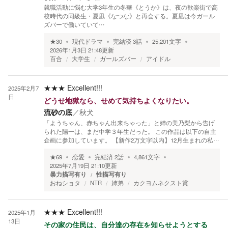
就職活動に悩む大学3年生の冬華《とうか》は、夜の歓楽街で高
校時代の同級生・夏凪《なつな》と再会する。夏凪は今ガール
ズバーで働いていて…
★
30
現代ドラマ
完結済
3
話
25,201
文字
2026年1月3日 21:48
更新
百合
大学生
ガールズバー
アイドル
★★★
Excellent!!!
2025年2月7
日
どうせ地獄なら、せめて気持ちよくなりたい。
流砂の底
／
秋犬
「ようちゃん、赤ちゃん出来ちゃった」と姉の美乃梨から告げ
られた陽一は、まだ中学３年生だった。 この作品は以下の自主
企画に参加しています。 【新作2万文字以内】12月生まれの私…
★
69
恋愛
完結済
2
話
4,861
文字
2025年7月19日 21:10
更新
暴力描写有り
性描写有り
おねショタ
NTR
姉弟
カクヨムネクスト賞
★★★
Excellent!!!
2025年1月
13日
その家の住民は、自分達の存在を知らせようとする