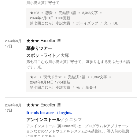
川小説大賞に寄せて
★
108
恋愛
完結済
1
話
8,346
文字
2024年7月31日 09:06
更新
第七回こむら川小説大賞
ボーイズラブ
光
BL
★★★
Excellent!!!
2024年8月
17日
墓参りツアー
スポットライト
／
大塚
第七回こむら川小説大賞に寄せて。 墓参りをする男ふたりの話
です。光。
★
70
現代ドラマ
完結済
1
話
3,362
文字
2024年8月14日 17:04
更新
第七回こむら川小説大賞
光
墓参り
★★★
Excellent!!!
2024年8月
17日
It ends because it begins.
アンインストール
／
クニシマ
アンインストール (英:uninstall) は、プログラムやアプリケーシ
ョンなどのソフトウェアをシステムから削除し、導入前の状態
に戻すことである。