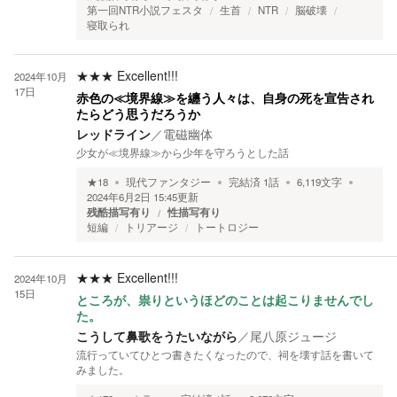
第一回NTR小説フェスタ
生首
NTR
脳破壊
寝取られ
★★★
Excellent!!!
2024年10月
17日
赤色の≪境界線≫を纏う人々は、自身の死を宣告され
たらどう思うだろうか
レッドライン
／
電磁幽体
少女が≪境界線≫から少年を守ろうとした話
★
18
現代ファンタジー
完結済
1
話
6,119
文字
2024年6月2日 15:45
更新
残酷描写有り
性描写有り
短編
トリアージ
トートロジー
★★★
Excellent!!!
2024年10月
15日
ところが、祟りというほどのことは起こりませんでし
た。
こうして鼻歌をうたいながら
／
尾八原ジュージ
流行っていてひとつ書きたくなったので、祠を壊す話を書いて
みました。