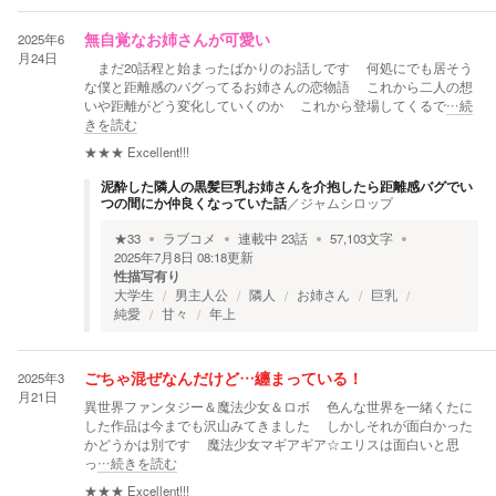
2025年6
無自覚なお姉さんが可愛い
月24日
まだ20話程と始まったばかりのお話しです 何処にでも居そう
な僕と距離感のバグってるお姉さんの恋物語 これから二人の想
いや距離がどう変化していくのか これから登場してくるで
…続
きを読む
★★★
Excellent!!!
泥酔した隣人の黒髪巨乳お姉さんを介抱したら距離感バグでい
つの間にか仲良くなっていた話
／
ジャムシロップ
★
33
ラブコメ
連載中
23
話
57,103
文字
2025年7月8日 08:18
更新
性描写有り
大学生
男主人公
隣人
お姉さん
巨乳
純愛
甘々
年上
2025年3
ごちゃ混ぜなんだけど…纏まっている！
月21日
異世界ファンタジー＆魔法少女＆ロボ 色んな世界を一緒くたに
した作品は今までも沢山みてきました しかしそれが面白かった
かどうかは別です 魔法少女マギアギア☆エリスは面白いと思
っ
…続きを読む
★★★
Excellent!!!