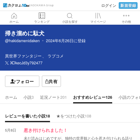
新規登録
ログイン
KADOKAWA Group
ホーム
ランキング
小説を探す
マイページ
その他
掃き溜めに駄犬
@hakidamenidaken
2024年6月26日
に登録
異世界ファンタジー
ラブコメ
XOkecJd3y792477
フォロー
共有
ホーム
小説
3
近況ノート
201
おすすめレビュー
126
小説のフォ
レビューを書いた小説
18
★をつけた小説
108
5月8日
惹き付けられました！
未だ読みはじめですが、独特の世界観と心を惹き付けられる語り