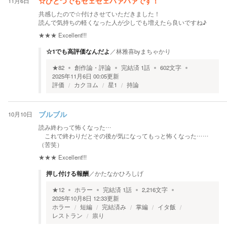
11月6日
☆ひとつでもゼェゼェハァハァです！
共感したので☆付けさせていただきました！
読んで気持ちの軽くなった人が少しでも増えたら良いですね♪
★★★
Excellent!!!
☆1でも高評価なんだよ
／
林雅喜byまちゃかり
★
82
創作論・評論
完結済
1
話
602
文字
2025年11月6日 00:05
更新
評価
カクヨム
星1
持論
10月10日
ブルブル
読み終わって怖くなった…
これで終わりだとその後が気になってもっと怖くなった……
（苦笑）
★★★
Excellent!!!
押し付ける報酬
／
かたなかひろしげ
★
12
ホラー
完結済
1
話
2,216
文字
2025年10月8日 12:33
更新
ホラー
短編
完結済み
掌編
イタ飯
レストラン
祟り