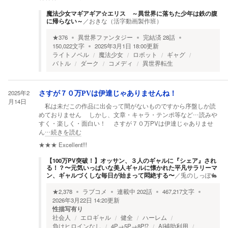
魔法少女マギアギア☆エリス ～異世界に落ちた少年は鉄の腹
に帰らない～
／
おきな（活字動画製作班）
★
376
異世界ファンタジー
完結済
28
話
150,022
文字
2025年3月1日 18:00
更新
ライトノベル
魔法少女
ロボット
ギャグ
バトル
ダーク
コメディ
異世界転生
2025年2
さすが７０万PVは伊達じゃありませんね！
月14日
私は未だこの作品に出会って間がないものですから序盤しか読
めておりません しかし、文章・キャラ・テンポ等など…読みや
すく・楽しく・面白い！ さすが７０万PVは伊達じゃありませ
ん
…続きを読む
★★★
Excellent!!!
【100万PV突破！】オッサン、３人のギャルに『シェア』され
る！？〜元気いっぱいな美人ギャルに懐かれた平凡サラリーマ
ン、ギャルづくしな毎日が始まって悶絶する〜
／
兎のしっぽ🐇
★
2,378
ラブコメ
連載中
202
話
467,217
文字
2026年3月22日 14:20
更新
性描写有り
社会人
エロギャル
健全
ハーレム
負けヒロインなし
4P→5P→8P⁉︎
AI補助利用