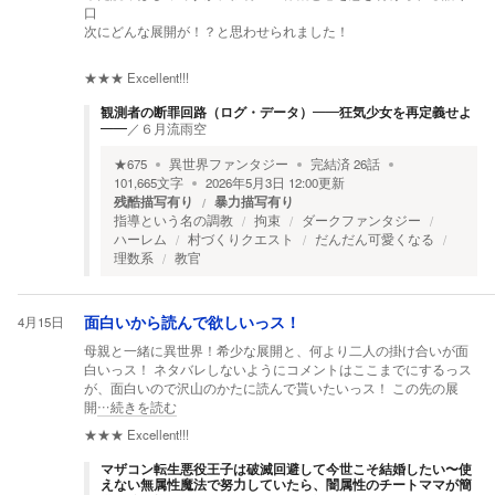
口
次にどんな展開が！？と思わせられました！
★★★
Excellent!!!
観測者の断罪回路（ログ・データ）――狂気少女を再定義せよ
――
／
６月流雨空
★
675
異世界ファンタジー
完結済
26
話
101,665
文字
2026年5月3日 12:00
更新
残酷描写有り
暴力描写有り
指導という名の調教
拘束
ダークファンタジー
ハーレム
村づくりクエスト
だんだん可愛くなる
理数系
教官
4月15日
面白いから読んで欲しいっス！
母親と一緒に異世界！希少な展開と、何より二人の掛け合いが面
白いっス！ ネタバレしないようにコメントはここまでにするっス
が、面白いので沢山のかたに読んで貰いたいっス！ この先の展
開
…続きを読む
★★★
Excellent!!!
マザコン転生悪役王子は破滅回避して今世こそ結婚したい〜使
えない無属性魔法で努力していたら、闇属性のチートママが簡