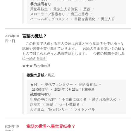
暴力描写有り
異世界転生
最強主人公無双
悪役
スローライフ要素有り
魔王と勇者
ハーレムギャグコメディ
目指せ書籍化
男主人公
2024年10
言葉の魔法？
月11日
この世界で活躍する主人公達は言葉と言う魔法？を使い様々な
試練や苦難を乗り越えていきます。 言論の自由を呪い？の様な
もので封じられ色々と悪戦苦闘もします。 今後の展開を楽しみ
に
…続きを読む
★★★
Excellent!!!
銀髪の居城
／
凧凪
★
161
現代ファンタジー
完結済
61
話
126,066
文字
2024年10月25日 11:38
更新
残酷描写有り
牢屋の中にも3年
不自由に抗う者
愛される主人公
超能力
銀髪
セーレ教信者
カクヨム、Nolaオンリー
ライトノベル
2024年10
童話の世界へ異世界転生？