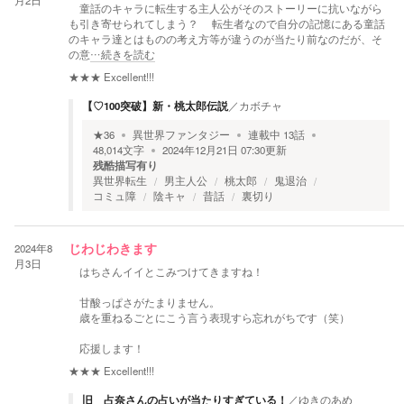
月2日
童話のキャラに転生する主人公がそのストーリーに抗いながら
も引き寄せられてしまう？ 転生者なので自分の記憶にある童話
のキャラ達とはものの考え方等が違うのが当たり前なのだが、そ
の意
…続きを読む
★★★
Excellent!!!
【♡100突破】新・桃太郎伝説
／
カボチャ
★
36
異世界ファンタジー
連載中
13
話
48,014
文字
2024年12月21日 07:30
更新
残酷描写有り
異世界転生
男主人公
桃太郎
鬼退治
コミュ障
陰キャ
昔話
裏切り
2024年8
じわじわきます
月3日
はちさんイイとこみつけてきますね！
甘酸っぱさがたまりません。
歳を重ねるごとにこう言う表現すら忘れがちです（笑）
応援します！
★★★
Excellent!!!
旧 占奈さんの占いが当たりすぎている！
／
ゆきのあめ