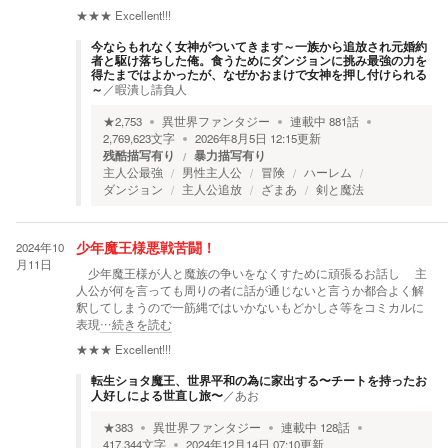
★★★
Excellent!!!
今ならもれなく女神がついてきます～一族から追放され元婚約
者と駆け落ちした俺。食うためにダンジョンに挑み最強の力を
得たまではよかったが、なぜかおまけで女神を押し付けられる
～
／
暇潰し請負人
★
2,753
異世界ファンタジー
連載中
881
話
2,769,623
文字
2026年8月5日 12:15
更新
残酷描写有り
暴力描写有り
主人公最強
男性主人公
冒険
ハーレム
ダンジョン
主人公追放
ざまあ
剣と魔法
2024年10
少年魔王様悪戦苦闘！
月11日
少年魔王様が人と魔族の争いをなくすために頑張るお話し 主
人公が何を言っても周りの者に話が通じないと言うか都合よく解
釈してしまうので一筋縄ではいかないもどかしさ等をコミカルに
表現
…続きを読む
★★★
Excellent!!!
転生ショタ魔王、世界平和の為に家出する〜チートを持ったお
人好しによる世直し旅〜
／
あお
★
383
異世界ファンタジー
連載中
128
話
417,344
文字
2024年12月14日 07:10
更新