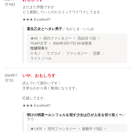
月19日
まだまだ序盤ですが
どう展開していくのだろうってワクワクしてます。
★★★
Excellent!!!
畜生乙女とヘタレ男子
／
るかじま・いらみ
★
43
現代ファンタジー
完結済
11
話
70,647
文字
2024年3月17日 00:36
更新
性描写有り
ケモノ
ラブコメ
ファンタジー
恋愛
ライトノベル
2024年7
いや、おもしろす
月7日
読んでいて面白いです！
文章もわかり易く勉強になります。
応援してます。
★★★
Excellent!!!
明けの明星〜ルシフェルを宿す少女は己が人生を切り拓く〜
／
ラウ
★
1,875
現代ファンタジー
連載中
173
話