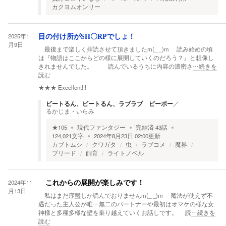
カクヨムオンリー
2025年1
目の付け所がSH〇RPでしょ！
月9日
最後まで楽しく拝読させて頂きましたm(_ _)m 読み始めの頃
は『物語はここからどの様に展開していくのだろう？』と想像し
きれませんでした。 読んでいるうちに内容の濃密さ
…続きを
読む
★★★
Excellent!!!
ビートるん、ビートるん、ラブラブ ピーポー
／
るかじま・いらみ
★
105
現代ファンタジー
完結済
43
話
124,021
文字
2024年8月23日 02:00
更新
カブトムシ
クワガタ
虫
ラブコメ
魔界
ブリード
飼育
ライトノベル
2024年11
これからの展開が楽しみです！
月13日
私はまだ序盤しか読んでおりませんm(_ _)m 魔法が使えず不
遇だった主人公が唯一無二のパートナーや最初はオマケの様な女
神様と多種多様な壁を乗り越えていくお話しです。 読
…続きを
読む