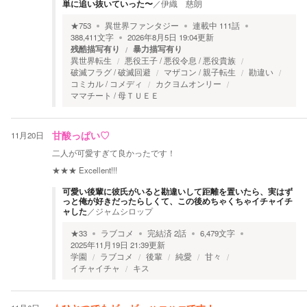
単に追い抜いていった〜
／
伊織 慈朗
★
753
異世界ファンタジー
連載中
111
話
388,411
文字
2026年8月5日 19:04
更新
残酷描写有り
暴力描写有り
異世界転生
悪役王子 / 悪役令息 / 悪役貴族
破滅フラグ / 破滅回避
マザコン / 親子転生
勘違い
コミカル / コメディ
カクヨムオンリー
ママチート / 母ＴＵＥＥ
11月20日
甘酸っぱい♡
二人が可愛すぎて良かったです！
★★★
Excellent!!!
可愛い後輩に彼氏がいると勘違いして距離を置いたら、実はず
っと俺が好きだったらしくて、この後めちゃくちゃイチャイチ
ャした
／
ジャムシロップ
★
33
ラブコメ
完結済
2
話
6,479
文字
2025年11月19日 21:39
更新
学園
ラブコメ
後輩
純愛
甘々
イチャイチャ
キス