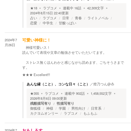
★
18
ラブコメ
連載中
16
話
42,309
文字
2024年8月15日 22:40
更新
占い
ラブコメ
日常
青春
ライトノベル
恋愛
中学生
甘酸っぱい
2024年7
可愛い神様に！
月26日
神様可愛いス！
読んでいて表現や文章の勉強させていただいてます。
ストレス無くほんわかと感じながら読めます、ごちそうさまで
す。
★★★
Excellent!!!
あんな縁（こと）、コンな日々（こと）
／
燈乃つん@🍮
★
355
ラブコメ
連載中
902
話
1,458,552
文字
2026年8月6日 09:00
更新
残酷描写有り
性描写有り
御狐様
神様
学園
男性向け
日常系
カクヨムオンリー
ラブコメ
もふもふ
2024年7
おもしろす