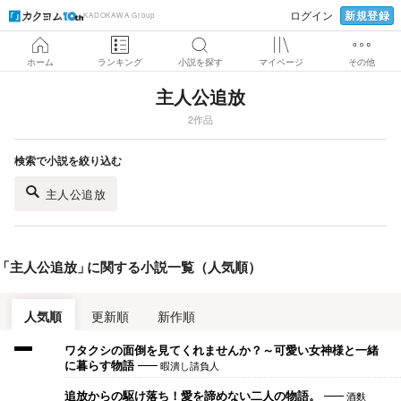
新規登録
ログイン
KADOKAWA Group
ホーム
ランキング
小説を探す
マイページ
その他
主人公追放
2作品
検索で小説を絞り込む
主人公追放
「
主人公追放
」
に関する小説一覧（人気順）
人気順
更新順
新作順
ワタクシの面倒を見てくれませんか？～可愛い女神様と一緒
暇潰し請負人
に暮らす物語
酒麩
追放からの駆け落ち！愛を諦めない二人の物語。