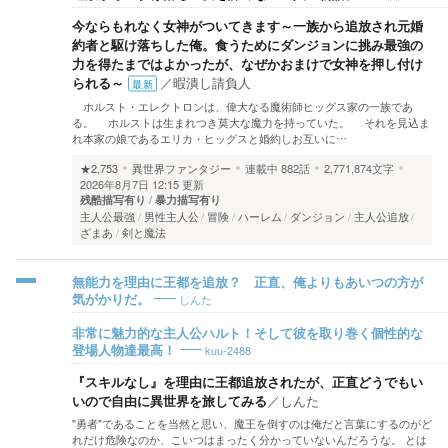
今ならもれなく女神がついてきます～一族から追放され元婚
約者と駆け落ちした俺。食うためにダンジョンに挑み最強の
力を得たまではよかったが、なぜかおまけで女神を押し付け
られる～
／
暇潰し請負人
最新
ホルスト・エレクトロンは、偉大なる魔術師ヒッグス家の一族であ
る。 ホルストは生まれつき莫大な魔力を持っていた。 それを見込ま
れ本家の娘であるエリカ・ヒッグスと婚約しお互いに…
★2,753
異世界ファンタジー
連載中
882話
2,771,874文字
2026年8月7日 12:15 更新
残酷描写有り
暴力描写有り
主人公最強
男性主人公
冒険
ハーレム
ダンジョン
主人公追放
ざまあ
剣と魔法
無能力を理由に王都を追放？ 正直、俺よりもあいつの方が
しんた
気がかりだ。
非常に魅力的な主人公ハルト！そして彼を取り巻く個性的な
kuu-2488
登場人物達最高！
『スキルなし』を理由に王都追放されたが、正直どうでもい
いので自由に異世界を旅してみる
／
しんた
"勇者"であることを当然と思い、魔王を倒すのは俺だと言葉にするのがど
れだけ危険なのか、こいつはまったく分かっていないんだろうな。 とは