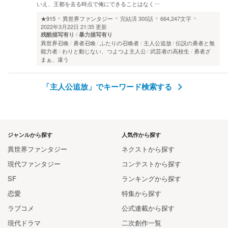
いえ、王都を去る時点で俺にできることはなく…
★915
異世界ファンタジー
完結済
300話
664,247文字
2022年3月22日 21:35 更新
残酷描写有り
暴力描写有り
異世界召喚
勇者召喚
ふたりの召喚者
主人公追放
伝説の勇者と無
能力者
わりと動じない、つよつよ主人公
武芸者の高校生
勇者ざ
まぁ、違う
「主人公追放」でキーワード検索する
ジャンルから探す
人気作から探す
異世界ファンタジー
ネクストから探す
現代ファンタジー
コンテストから探す
SF
ランキングから探す
恋愛
特集から探す
ラブコメ
公式連載から探す
現代ドラマ
二次創作一覧