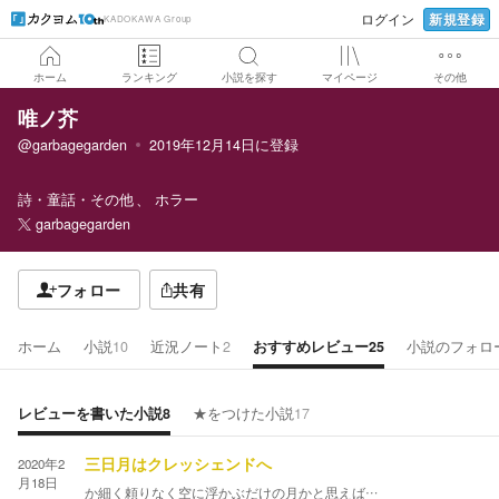
新規登録
ログイン
KADOKAWA Group
ホーム
ランキング
小説を探す
マイページ
その他
唯ノ芥
@garbagegarden
2019年12月14日
に登録
詩・童話・その他
ホラー
garbagegarden
フォロー
共有
ホーム
小説
10
近況ノート
2
おすすめレビュー
25
小説のフォロ
レビューを書いた小説
8
★をつけた小説
17
2020年2
三日月はクレッシェンドへ
月18日
か細く頼りなく空に浮かぶだけの月かと思えば…