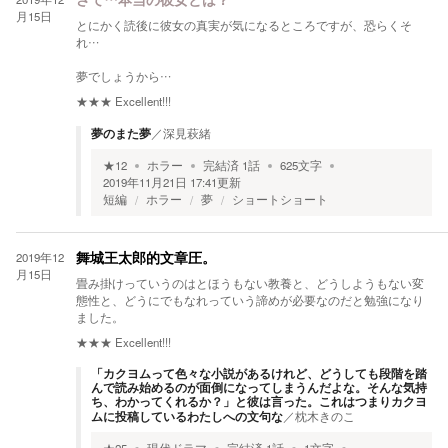
さて…本当の彼女とは？
月15日
とにかく読後に彼女の真実が気になるところですが、恐らくそ
れ…
夢でしょうから…
★★★
Excellent!!!
夢のまた夢
／
深見萩緒
★
12
ホラー
完結済
1
話
625
文字
2019年11月21日 17:41
更新
短編
ホラー
夢
ショートショート
2019年12
舞城王太郎的文章圧。
月15日
畳み掛けっていうのはとほうもない教養と、どうしようもない変
態性と、どうにでもなれっていう諦めが必要なのだと勉強になり
ました。
★★★
Excellent!!!
「カクヨムって色々な小説があるけれど、どうしても段階を踏
んで読み始めるのが面倒になってしまうんだよな。そんな気持
ち、わかってくれるか？」と彼は言った。これはつまりカクヨ
ムに投稿しているわたしへの文句な
／
枕木きのこ