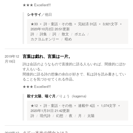
★★★
Excellent!!!
シキサイ
／
他日
★
33
詩・童話・その他
完結済
31
話
3,921
文字
2020年10月2日 20:51
更新
詩
詩集
詞
散文
ポエム
カクヨムオンリー
暗め
2019年12
言葉は戯れ、言葉は一片。
月19日
詩は会話のようなもので直接的に語る人もいれば、間接的にぼか
す人もいる。
間接的に語る詩の想像の余白が好きで、私は詩を読み書きしてい
ることを気づかせてくれる作品。
★★★
Excellent!!!
殺す太陽、喘ぐ月
／
りょう（kagema)
★
12
詩・童話・その他
連載中
4
話
1,074
文字
2020年1月31日 21:42
更新
詩
現代詩
幻想
夜
月
太陽
2019年12