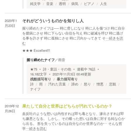
純文学
音楽
透明
病気
ピアノ
人生
2020年1
それがどういうものかを知りし人
月23日
握り締めたナイフは── 時に脅しになり 時に人を傷つけ 時に自分
を臆病にさせ 時に下らない自信を与え 時に破滅を呼び 時に逃げ
る事を許さず 時に孤独にさせ 時に刃向かってきて そ
…続きを読
む
★★★
Excellent!!!
握り締めたナイフ
／
雨音
★
75
詩・童話・その他
連載中
76
話
16,182
文字
2021年11月3日 00:49
更新
残酷描写有り
暴力描写有り
詩
雨
汚れた言葉
諦め
怒り
憎悪
悲観
ナイフ
2019年12
果たして自分と世界はどちらが汚れているのか？
月26日
血反吐のような想いは内包すれば即ち毒となり、滲出さすれば即
ち嫌悪となる。 しかし、その蟠った想いは自身に対する純な心か
ら出る。 形を失っているのは自分なのか世界なのか… そんな哲
学
…続きを読む