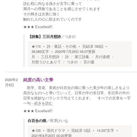
読む程に内なる強さが文字に乗って
満月への序曲であることを感じさせてくれます
その輝きは次第に強く
触れた人の心に刻まれていくのです
★★★
Excellent!!!
【詩集】三日月想詩
／
つきの
★
115
詩・童話・その他
完結済
180
話
39,589
文字
2020年7月29日 05:07
更新
月
三日月想詩
詩
第三詩集
月の道標
月想うひとありて
つきの
言の葉
2020年2
純度の高い文學
月9日
医学、音楽、美術が白百合の病に罹った美少年の美しさをより
高次なものへと導いていって、日常の中の非日常、非日常の中の
日常を絶妙なバランスで与えてくれます。 すべての文章を一字
一句
…続きを読む
★★★
Excellent!!!
白百合の病
／
宵澤ひいな
★
125
現代ドラマ
完結済
12
話
14,337
文字
2021年6月20日 00:20
更新