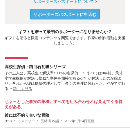
サポーターズパスポートについて
サポーターズパスポートに申込む
ギフトを贈って最初のサポーターになりませんか？
ギフトを贈ると限定コンテンツを閲覧できます。作家の創作活動を支援
しましょう。
高校生探偵・猫目石瓦礫シリーズ
その主人公、高校生で解決率100%の名探偵！！ すべては9年前、天才
小学生探偵が解決し損ねた事件を相棒である少年が解決したのが始ま
り。それから彼は探偵代理として、多くの事件に関わった。やがて訪れ
る…
詳しく見る
ちょっとした事実の集積。すべてを組み合わせれば見えてくる答
えがある。
彼には不釣り合いな冒険
★
13
ミステリー
完結済
22
話
2017年1月24日
更新