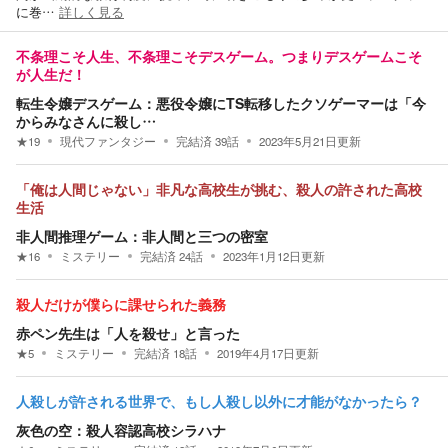
に巻…
詳しく見る
不条理こそ人生、不条理こそデスゲーム。つまりデスゲームこそ
が人生だ！
転生令嬢デスゲーム：悪役令嬢にTS転移したクソゲーマーは「今
からみなさんに殺し…
★
19
現代ファンタジー
完結済
39
話
2023年5月21日
更新
「俺は人間じゃない」非凡な高校生が挑む、殺人の許された高校
生活
非人間推理ゲーム：非人間と三つの密室
★
16
ミステリー
完結済
24
話
2023年1月12日
更新
殺人だけが僕らに課せられた義務
赤ペン先生は「人を殺せ」と言った
★
5
ミステリー
完結済
18
話
2019年4月17日
更新
人殺しが許される世界で、もし人殺し以外に才能がなかったら？
灰色の空：殺人容認高校シラハナ