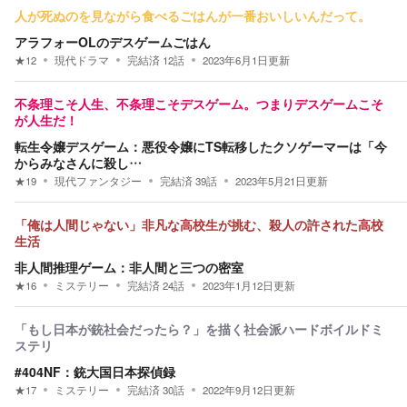
人が死ぬのを見ながら食べるごはんが一番おいしいんだって。
アラフォーOLのデスゲームごはん
★
12
現代ドラマ
完結済
12
話
2023年6月1日
更新
不条理こそ人生、不条理こそデスゲーム。つまりデスゲームこそ
が人生だ！
転生令嬢デスゲーム：悪役令嬢にTS転移したクソゲーマーは「今
からみなさんに殺し…
★
19
現代ファンタジー
完結済
39
話
2023年5月21日
更新
「俺は人間じゃない」非凡な高校生が挑む、殺人の許された高校
生活
非人間推理ゲーム：非人間と三つの密室
★
16
ミステリー
完結済
24
話
2023年1月12日
更新
「もし日本が銃社会だったら？」を描く社会派ハードボイルドミ
ステリ
#404NF：銃大国日本探偵録
★
17
ミステリー
完結済
30
話
2022年9月12日
更新