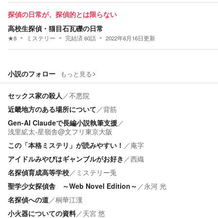
探偵の日常が、探偵的とは限らない
高校生探偵・猫目石瓦礫の日常
★
8
ミステリー
完結済
60
話
2022年6月16日
更新
小説のフォロー
もっと見る
セックス家の殺人
／
不悪院
近畿地方のある場所について
／
背筋
Gen-AI Claudeで長編小説執筆支援
／
浅里絋太-星嶺舎@文フリ東京大阪
この「本格ミステリ」が読みやすい！
／
庵字
アイドルみやびはギャンブルがお好き
／
西織
名探偵育成高等学校
／
ミステリー兎
聖学少女探偵舎 ～Web Novel Edition～
／
永河 光
名探偵への道
／
桐華江漢
小火器についての資料
／
天宮 悠