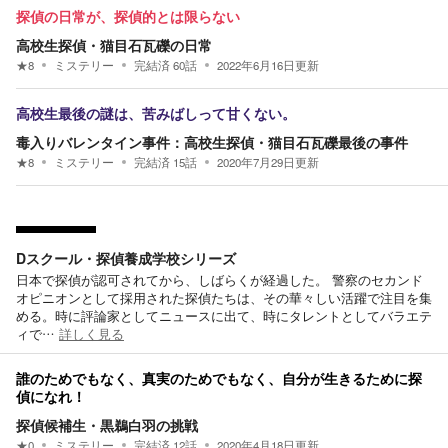
探偵の日常が、探偵的とは限らない
高校生探偵・猫目石瓦礫の日常
★
8
ミステリー
完結済
60
話
2022年6月16日
更新
高校生最後の謎は、苦みばしって甘くない。
毒入りバレンタイン事件：高校生探偵・猫目石瓦礫最後の事件
★
8
ミステリー
完結済
15
話
2020年7月29日
更新
Dスクール・探偵養成学校シリーズ
日本で探偵が認可されてから、しばらくが経過した。 警察のセカンド
オピニオンとして採用された探偵たちは、その華々しい活躍で注目を集
める。時に評論家としてニュースに出て、時にタレントとしてバラエテ
ィで…
詳しく見る
誰のためでもなく、真実のためでもなく、自分が生きるために探
偵になれ！
探偵候補生・黒鵜白羽の挑戦
★
0
ミステリー
完結済
12
話
2020年4月18日
更新