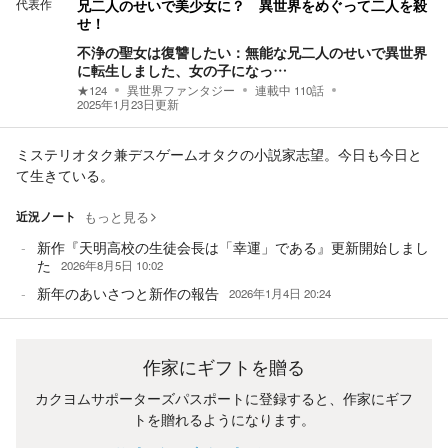
代表作
兄二人のせいで美少女に？ 異世界をめぐって二人を殺
せ！
不浄の聖女は復讐したい：無能な兄二人のせいで異世界
に転生しました、女の子になっ…
★
124
異世界ファンタジー
連載中
110
話
2025年1月23日
更新
ミステリオタク兼デスゲームオタクの小説家志望。今日も今日と
て生きている。
近況ノート
もっと見る
新作『天明高校の生徒会長は「幸運」である』更新開始しまし
た
2026年8月5日 10:02
新年のあいさつと新作の報告
2026年1月4日 20:24
作家にギフトを贈る
カクヨムサポーターズパスポートに登録すると、作家にギフ
トを贈れるようになります。