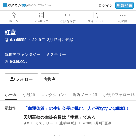
新規登録
ログイン
KADOKAWA Group
ホーム
ランキング
小説を探す
マイページ
その他
紅藍
@akaai5555
2016年12月17日
に登録
異世界ファンタジー
ミステリー
akaai5555
フォロー
共有
ホーム
小説
26
コレクション
4
近況ノート
25
小説のフォロー
18
最新作
「幸運体質」の生徒会長に挑む、人が死なない頭脳戦！
天明高校の生徒会長は「幸運」である
★
0
ミステリー
連載中
8
話
2026年8月8日
更新