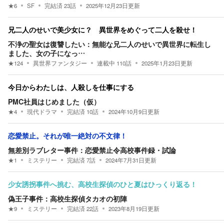
★
6
SF
完結済
23
話
2025年12月23日
更新
兄二人のせいで美少女に？ 異世界をめぐって二人を殺せ！
不浄の聖女は復讐したい：無能な兄二人のせいで異世界に転生し
ました、女の子になっ…
★
124
異世界ファンタジー
連載中
110
話
2025年1月23日
更新
今日からわたしは、人殺しを仕事にする
PMC社員はじめました（仮）
★
4
現代ドラマ
完結済
10
話
2024年10月9日
更新
恋愛禁止。それが唯一絶対の不文律！
無差別ラブレター事件：恋愛禁止令高校事件録・試論
★
1
ミステリー
完結済
7
話
2024年7月31日
更新
少女誘拐事件へ挑む、高校生探偵のひと夏はひっくり返る！
偽王子事件：高校生探偵タカオの初陣
★
9
ミステリー
完結済
22
話
2023年8月19日
更新