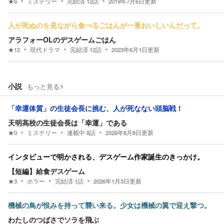
★
6
ミステリー
完結済
12
話
2019年7月6日
更新
人が死ぬのを見ながら食べるごはんが一番おいしいんだって。
アラフォーOLのデスゲームごはん
★
12
現代ドラマ
完結済
12
話
2023年6月1日
更新
小説
もっと見る
「幸運体質」の生徒会長に挑む、人が死なない頭脳戦！
天明高校の生徒会長は「幸運」である
★
0
ミステリー
連載中
8
話
2026年8月8日
更新
インタビューで明かされる、デスゲーム作家誕生のきっかけ。
【短編】給食デスゲーム
★
3
ホラー
完結済
1
話
2026年1月3日
更新
機械の鳥が恨みを持って襲い来る。少女は機械の翼で迎え撃つ。
わたしのつばさでソラを飛ぶ