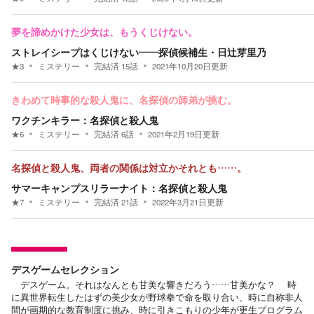
夢を諦めかけた少女は、もうくじけない。
ストレイシープはくじけない――探偵候補生・日辻芽里乃
★
3
ミステリー
完結済
15
話
2021年10月20日
更新
きわめて時事的な殺人鬼に、名探偵の師弟が挑む。
ワクチンキラー：名探偵と殺人鬼
★
6
ミステリー
完結済
6
話
2021年2月19日
更新
名探偵と殺人鬼、両者の関係は対立かそれとも……。
サマーキャンプスリラーナイト：名探偵と殺人鬼
★
7
ミステリー
完結済
21
話
2022年3月21日
更新
デスゲームセレクション
デスゲーム。それはなんとも甘美な響きだろう……甘美かな？ 時
に異世界転生したはずの美少女が野球拳で命を取り合い、時に自称非人
間が画期的な教育制度に挑み、時に引きこもりの少年が更生プログラム