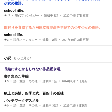
少女の物語。
school rifle.
★
17
現代ファンタジー
連載中
8
話
2020年4月27日
更新
獸狩りを育成する八洲国立異能高等学院での少年少女の物語。
school life.
★
3
現代ファンタジー
連載中
2
話
2021年10月28日
更新
小説
もっと見る
長編にするかもしれない作品置き場。
書き集めた掌編
★
3
詩・童話・その他
連載中
1
話
2024年4月13日
更新
紙上と詩情、四季と式、百四十の孤独
パッチワークデスメル
★
0
詩・童話・その他
連載中
32
話
2023年2月1日
更新