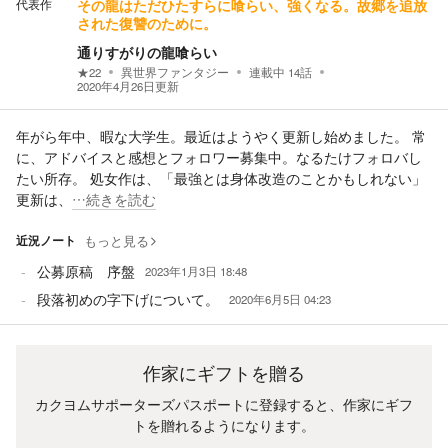
代表作
その龍はただひたすらに喰らい、強くなる。故郷を追放
された復讐のために。
通りすがりの龍喰らい
★
22
異世界ファンタジー
連載中
14
話
2020年4月26日
更新
年がら年中、暇な大学生。最近はようやく更新し始めました。 常
に、アドバイスと感想とフォロワー募集中。なるたけフォロバし
たい所存。 処女作は、「最強とは身体改造のことかもしれない」
更新は、
…続きを読む
近況ノート
もっと見る
公募原稿 序盤
2023年1月3日 18:48
段落初めの字下げについて。
2020年6月5日 04:23
作家にギフトを贈る
カクヨムサポーターズパスポートに登録すると、作家にギフ
トを贈れるようになります。