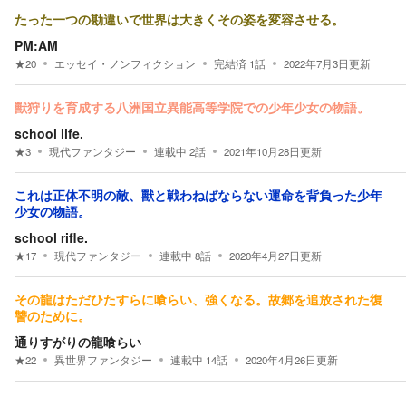
たった一つの勘違いで世界は大きくその姿を変容させる。
PM:AM
★
20
エッセイ・ノンフィクション
完結済
1
話
2022年7月3日
更新
獸狩りを育成する八洲国立異能高等学院での少年少女の物語。
school life.
★
3
現代ファンタジー
連載中
2
話
2021年10月28日
更新
これは正体不明の敵、獸と戦わねばならない運命を背負った少年
少女の物語。
school rifle.
★
17
現代ファンタジー
連載中
8
話
2020年4月27日
更新
その龍はただひたすらに喰らい、強くなる。故郷を追放された復
讐のために。
通りすがりの龍喰らい
★
22
異世界ファンタジー
連載中
14
話
2020年4月26日
更新