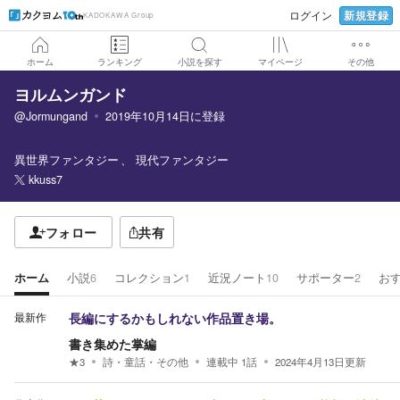
新規登録
ログイン
KADOKAWA Group
ホーム
ランキング
小説を探す
マイページ
その他
ヨルムンガンド
@Jormungand
2019年10月14日
に登録
異世界ファンタジー
現代ファンタジー
kkuss7
フォロー
共有
ホーム
小説
6
コレクション
1
近況ノート
10
サポーター
2
お
最新作
長編にするかもしれない作品置き場。
書き集めた掌編
★
3
詩・童話・その他
連載中
1
話
2024年4月13日
更新