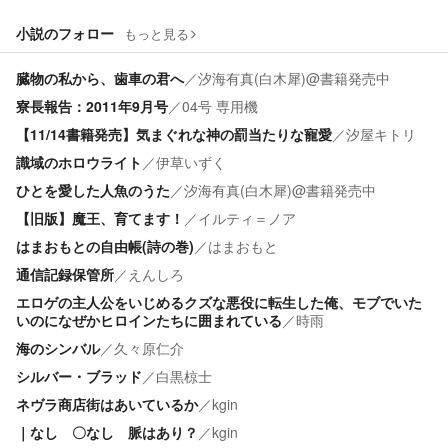
小説のフォロー
もっと見る
臓物の私から、歯車の君へ
／
汐海有真(白木犀)@書籍発売中
寮長報告：2011年9月号
／
04号 専用機
【11/14書籍発売】気まぐれな神の罰当たりな寵愛
／
汐屋キトリ
識域のホロウライト
／
伊草いずく
ひとを愛した人魚のうた
／
汐海有真(白木犀)@書籍発売中
【旧版】魔王、育てます！
／
イルティ＝ノア
はまおもとの自由帳(詩の巻)
／
はまおもと
通信記録保管所
／
えんしろ
エロゲの主人公をいじめるクズな悪役に転生した俺、モブでいた
いのになぜかヒロインたちに囲まれている
／
時雨
海のシンバル
／
久々原仁介
シルバー・ブラッド
／
白黒椋士
ネヴラ商店街はあいているか
／
kgin
｜なし 〇なし 脈はあり？
／
kgin