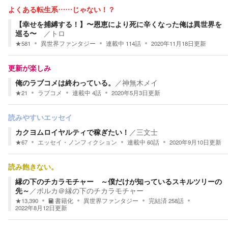
よくある転生系……じゃない！？
【幸せを捕縛する！】〜恩恵により死に辛くなった俺は異世界を
巡る〜
／
トロ
★
581
異世界ファンタジー
連載中
114
話
2020年11月18日
更新
更新が楽しみ
俺のラブコメは終わっている。
／
神無木メイ
★
21
ラブコメ
連載中
4
話
2020年5月3日
更新
読みやすいエッセイ
カクヨムロイヤルティで稼ぎたい！
／
三文士
★
67
エッセイ・ノンフィクション
連載中
60
話
2020年9月10日
更新
読み飽きない。
縁の下のチカラモチャー ～僕だけが知っているスキルツリーの
先～
／
ポルカ＠縁の下のチカラモチャー
★
13,390
書籍化
異世界ファンタジー
完結済
258
話
2022年8月12日
更新