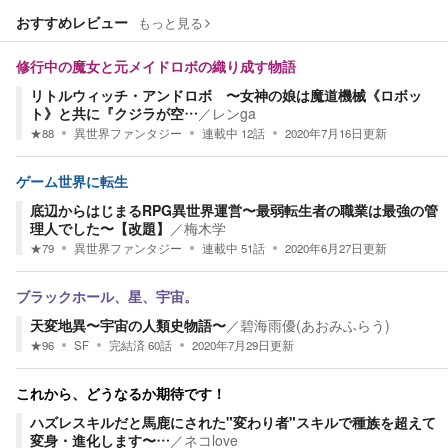
おすすめレビュー
もっと見る
修行中の魔女と元メイドロボの織り成す物語
リトルウィッチ・アンドロボ 〜女神の娘は魔道機械《ロボッ
ト》と共に『クジラが空…
／
レンga
★
88
異世界ファンタジー
連載中
12
話
2020年7月16日
更新
ゲーム世界に転生
底辺からはじまるRPG異世界運営〜最弱転生者の職業は最強の管
理人でした〜【改題】
／
梅木学
★
79
異世界ファンタジー
連載中
51
話
2020年6月27日
更新
ブラックホール、星、宇宙。
天変地異〜宇宙の人類史物語〜
／
碧海雨優(あおみふらう)
★
96
SF
完結済
60
話
2020年7月29日
更新
これから、どうなるか期待です！
ハズレスキルだと馬鹿にされた"変わり者"スキルで種族を超えて
変身・進化します〜…
／
ネコlove