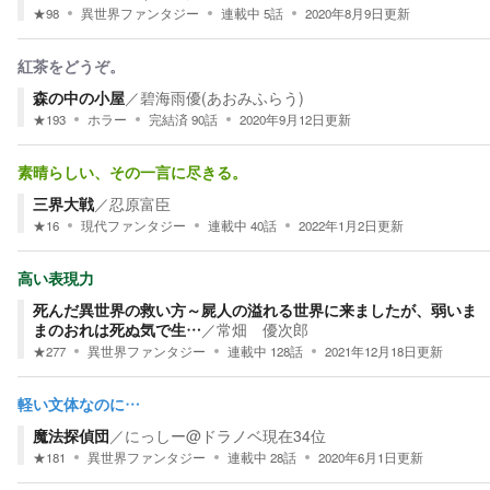
★
98
異世界ファンタジー
連載中
5
話
2020年8月9日
更新
紅茶をどうぞ。
森の中の小屋
／
碧海雨優(あおみふらう)
★
193
ホラー
完結済
90
話
2020年9月12日
更新
素晴らしい、その一言に尽きる。
三界大戦
／
忍原富臣
★
16
現代ファンタジー
連載中
40
話
2022年1月2日
更新
高い表現力
死んだ異世界の救い方～屍人の溢れる世界に来ましたが、弱いま
まのおれは死ぬ気で生…
／
常畑 優次郎
★
277
異世界ファンタジー
連載中
128
話
2021年12月18日
更新
軽い文体なのに…
魔法探偵団
／
にっしー@ドラノベ現在34位
★
181
異世界ファンタジー
連載中
28
話
2020年6月1日
更新