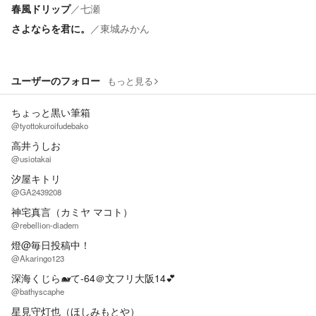
春風ドリップ
／
七瀬
さよならを君に。
／
東城みかん
ユーザーのフォロー
もっと見る
ちょっと黒い筆箱
@tyottokuroifudebako
高井うしお
@usiotakai
汐屋キトリ
@GA2439208
神宅真言（カミヤ マコト）
@rebellion-diadem
燈@毎日投稿中！
@Akaringo123
深海くじら🐋て-64＠文フリ大阪14💕
@bathyscaphe
星見守灯也（ほしみもとや）