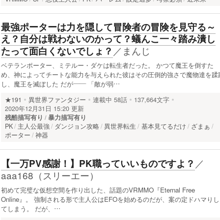
最強ポーターは力を隠して冒険者の冒険を見守る～
え？自分は戦わないのかって？蟻んこ一々踏み潰し
／
まんじ
たって面白くないでしょ？
ベテランポーター、ミテルー・ダケは転生者だった。 かつて魔王を倒すた
め、神によってチートな能力を与えられた彼はその圧倒的強さで魔物達を蹂
し、魔王を滅ぼした だが―― 「敵が弱…
★191
異世界ファンタジー
連載中
58話
137,664文字
2020年12月31日 15:20 更新
残酷描写有り
暴力描写有り
PK
主人公最強
ダンジョン攻略
異世界転生
基本見てるだけ
ざまぁ
ポーター
神器
／
【一万PV感謝！】PK職っていいものですよ？
aaa168（スリーエー）
初めて完璧な仮想空間を作り出した、話題のVRMMO『Eternal Free
Online』。 強制される形で主人公はEFOを始めるのだが、案の定ドハマりし
てしまう。 だが、…