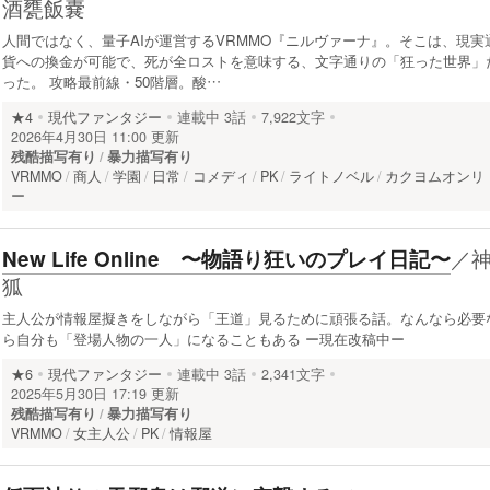
酒甕飯嚢
人間ではなく、量子AIが運営するVRMMO『ニルヴァーナ』。そこは、現実
貨への換金が可能で、死が全ロストを意味する、文字通りの「狂った世界」
った。 攻略最前線・50階層。酸…
★4
現代ファンタジー
連載中
3話
7,922文字
2026年4月30日 11:00 更新
残酷描写有り
暴力描写有り
VRMMO
商人
学園
日常
コメディ
PK
ライトノベル
カクヨムオンリ
ー
／
New Life Online 〜物語り狂いのプレイ日記〜
狐
主人公が情報屋擬きをしながら「王道」見るために頑張る話。なんなら必要
ら自分も「登場人物の一人」になることもある ー現在改稿中ー
★6
現代ファンタジー
連載中
3話
2,341文字
2025年5月30日 17:19 更新
残酷描写有り
暴力描写有り
VRMMO
女主人公
PK
情報屋