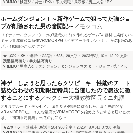
VRMMO
検証勢
罠士
PKK
不人気職
掲示板
男主人公
PK
ホームダンジョン！～新作ゲームで狙ってた強ジョ
／
モッコム
ブが削除された男の奮闘記～
《イデアールタレント》 その“理想の才能を作れるゲーム”を題材に掲げてい
キャラ育成重視型新作VRMMORPG《イデアールタレント》。 そのβ版のあ
プレイ動画がきっかけでそ…
★1,020
SF
連載中
223話
686,128文字
2023年2月19日 18:00 更新
残酷描写有り
暴力描写有り
VRMMO
男主人公
ダンジョン
ダンジョンマスター
ジョブ
兎
ＰＫ
神ゲーしようと思ったらクソピーキー性能のチート
詰め合わせの初期限定特典に当選したので悪役に徹
／
セクシー大根教教区長ミニ丸語
することにする
アルルフルードオデッセイ。 最新型VR機器に対応した、最も先進的な
VRMMORPGだ。 そんな最高のVRMMORPGを始めようとすると届いたの
は、『初期限定特典』当選のお知ら…
★279
SF
連載中
36話
204,963文字
2026年8月6日 07:00 更新
VRMMO
SF
悪役主人公
PK
ハーレム
設定過多
考察必須
近未来