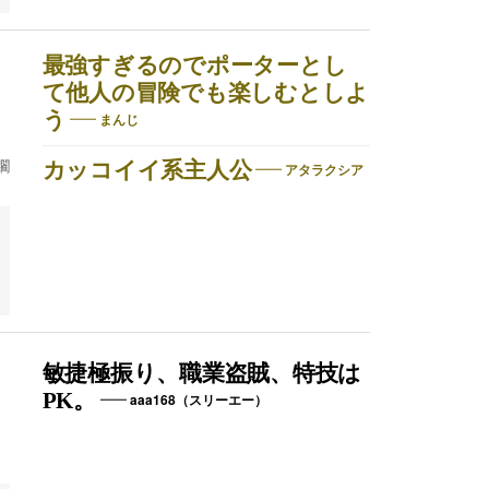
最強すぎるのでポーターとし
て他人の冒険でも楽しむとしよ
う
まんじ
躙
カッコイイ系主人公
アタラクシア
敏捷極振り、職業盗賊、特技は
PK。
aaa168（スリーエー）