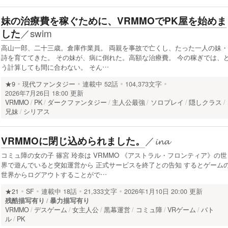
妹の治療費を稼ぐために、VRMMOでPK屋を始めま
／
swim
した
高山一郎、二十三歳。倉庫作業員。 両親を事故で亡くし、たった一人の妹・
詩を育ててきた。 その妹が、病に倒れた。高額な治療費。 今の稼ぎでは、
う計算しても間に合わない。 そん…
★9
現代ファンタジー
連載中
52話
104,373文字
2026年7月26日 18:00 更新
VRMMO
PK
ダークファンタジー
主人公最強
ソロプレイ
隠しクラス
兄妹
シリアス
／
𝓲𝓷𝓪
VRMMOに閉じ込められました。
コミュ障の女の子 篠宮 玲奈は VRMMO 《アストラル・フロンティア》の世
界で遊んでいると突如運営から 正式サービスを終了との告知 するとゲーム
世界からログアウトすることがで…
★21
SF
連載中
18話
21,333文字
2026年1月10日 20:00 更新
残酷描写有り
暴力描写有り
VRMMO
デスゲーム
女主人公
黒幕運営
コミュ障
VRゲーム
バト
ル
PK