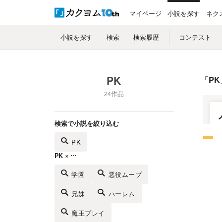
マイページ
小説を探す
ネク
小説を探す
検索
検索履歴
コンテスト
PK
「
PK
24作品
検索で小説を絞り込む
PK
PK × …
学園
悪役ムーブ
兄妹
ハーレム
魔王プレイ