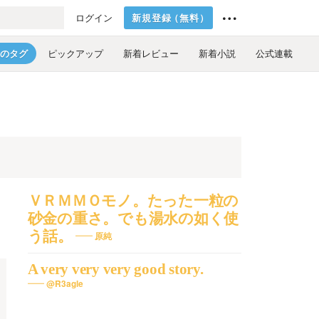
新規登録
（
無料
）
ログイン
のタグ
ピックアップ
新着レビュー
新着小説
公式連載
ＶＲＭＭＯモノ。たった一粒の
砂金の重さ。でも湯水の如く使
う話。
原純
A very very very good story.
@R3agle