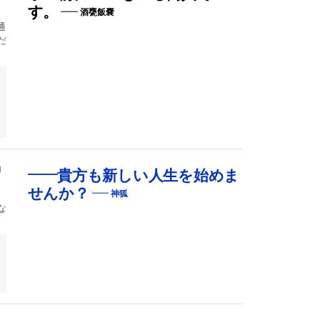
す。
酒甕飯嚢
通
だ
神
――貴方も新しい人生を始めま
せんか？
神狐
な