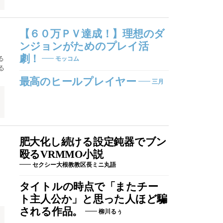
【６０万ＰＶ達成！】理想のダ
ンジョンがためのプレイ活
劇！
る
モッコム
る
最高のヒールプレイヤー
三月
肥大化し続ける設定鈍器でブン
殴るVRMMO小説
セクシー大根教教区長ミニ丸語
タイトルの時点で「またチー
ト主人公か」と思った人ほど騙
される作品。
柳川るぅ