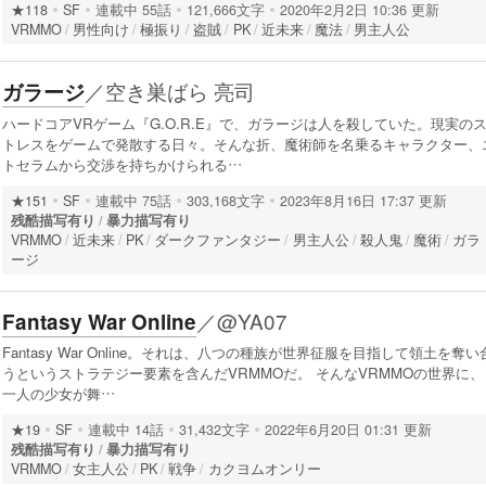
★118
SF
連載中
55話
121,666文字
2020年2月2日 10:36 更新
VRMMO
男性向け
極振り
盗賊
PK
近未来
魔法
男主人公
／
空き巣ばら 亮司
ガラージ
ハードコアVRゲーム『G.O.R.E』で、ガラージは人を殺していた。現実の
トレスをゲームで発散する日々。そんな折、魔術師を名乗るキャラクター、
トセラムから交渉を持ちかけられる…
★151
SF
連載中
75話
303,168文字
2023年8月16日 17:37 更新
残酷描写有り
暴力描写有り
VRMMO
近未来
PK
ダークファンタジー
男主人公
殺人鬼
魔術
ガラ
ージ
／
@YA07
Fantasy War Online
Fantasy War Online。それは、八つの種族が世界征服を目指して領土を奪い
うというストラテジー要素を含んだVRMMOだ。 そんなVRMMOの世界に、
一人の少女が舞…
★19
SF
連載中
14話
31,432文字
2022年6月20日 01:31 更新
残酷描写有り
暴力描写有り
VRMMO
女主人公
PK
戦争
カクヨムオンリー