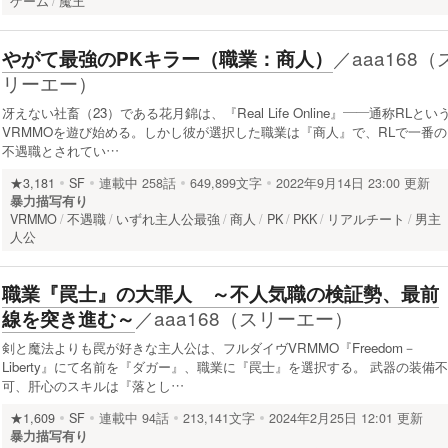
ゲーム
魔王
／
aaa168（
やがて最強のPKキラー（職業：商人）
リーエー）
冴えない社畜（23）である花月錦は、『Real Life Online』――通称RLとい
VRMMOを遊び始める。しかし彼が選択した職業は『商人』で、RLで一番の
不遇職とされてい…
★3,181
SF
連載中
258話
649,899文字
2022年9月14日 23:00 更新
暴力描写有り
VRMMO
不遇職
いずれ主人公最強
商人
PK
PKK
リアルチート
男主
人公
職業『罠士』の大罪人 ～不人気職の検証勢、最前
／
aaa168（スリーエー）
線を突き進む～
剣と魔法よりも罠が好きな主人公は、フルダイヴVRMMO『Freedom－
Liberty』にて名前を『ダガー』、職業に『罠士』を選択する。 武器の装備不
可、肝心のスキルは『落とし…
★1,609
SF
連載中
94話
213,141文字
2024年2月25日 12:01 更新
暴力描写有り