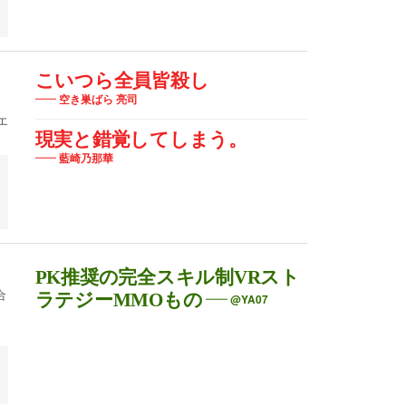
こいつら全員皆殺し
空き巣ばら 亮司
ス
エ
現実と錯覚してしまう。
藍崎乃那華
PK推奨の完全スキル制VRスト
合
ラテジーMMOもの
@YA07