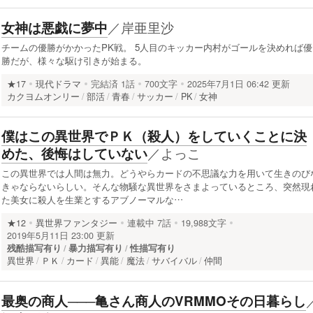
／
岸亜里沙
女神は悪戯に夢中
チームの優勝がかかったPK戦。 5人目のキッカー内村がゴールを決めれば優
勝だが、様々な駆け引きが始まる。
★17
現代ドラマ
完結済
1話
700文字
2025年7月1日 06:42 更新
カクヨムオンリー
部活
青春
サッカー
PK
女神
僕はこの異世界でＰＫ（殺人）をしていくことに決
／
よっこ
めた、後悔はしていない
この異世界では人間は無力。どうやらカードの不思議な力を用いて生きのび
きゃならないらしい。そんな物騒な異世界をさまよっているところ、突然現
た美女に殺人を生業とするアブノーマルな…
★12
異世界ファンタジー
連載中
7話
19,988文字
2019年5月11日 23:00 更新
残酷描写有り
暴力描写有り
性描写有り
異世界
ＰＫ
カード
異能
魔法
サバイバル
仲間
最奥の商人───亀さん商人のVRMMOその日暮らし