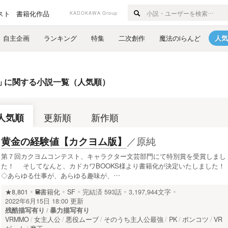
スト
書籍化作品
KADOKAWA Group
自主企画
ランキング
特集
二次創作
魔法のiらんど
人気
」
に関する小説一覧（人気順）
人気順
更新順
新作順
／
原純
黄金の経験値【カクヨム版】
第７回カクヨムコンテスト、キャラクター文芸部門にて特別賞を受賞しまし
た！ そしてなんと、カドカワBOOKS様より書籍化が決定いたしました！
◇あらゆる仕事が、あらゆる趣味が、…
★8,801
書籍化
SF
完結済
593話
3,197,944文字
2022年6月15日 18:00 更新
残酷描写有り
暴力描写有り
VRMMO
女主人公
悪役ムーブ
そのうち主人公最強
PK
ポンコツ
VR