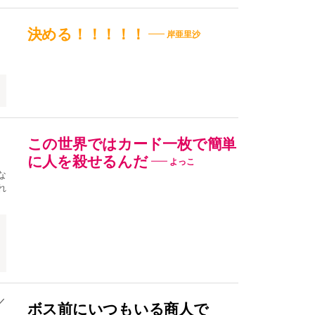
決める！！！！！
岸亜里沙
この世界ではカード一枚で簡単
に人を殺せるんだ
よっこ
な
れ
／
ボス前にいつもいる商人で