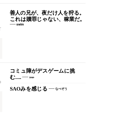
善人の兄が、夜だけ人を狩る。
これは贖罪じゃない、稼業だ。
swim
ど
コミュ障がデスゲームに挑
む.....
𝓲𝓷𝓪
の
SAOみを感じる
なべぞう