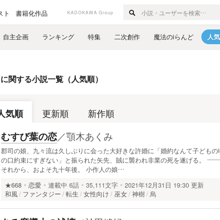
スト
書籍化作品
KADOKAWA Group
自主企画
ランキング
特集
二次創作
魔法のiらんど
人気
」
に関する小説一覧（人気順）
人気順
更新順
新作順
／
顎木あくみ
むすび葉の恋
郡司の娘、九々流は久しぶりに会った大好きな許婚に「婚約なんて子どもの
の口約束にすぎない」と振られた矢先、賊に襲われ非業の死を遂げる。 ――
それから、およそ九十年後。 小作人の娘…
★668
恋愛
連載中
6話
35,111文字
2021年12月31日 19:30 更新
和風
ファンタジー
転生
女性向け
巫女
神樹
烏