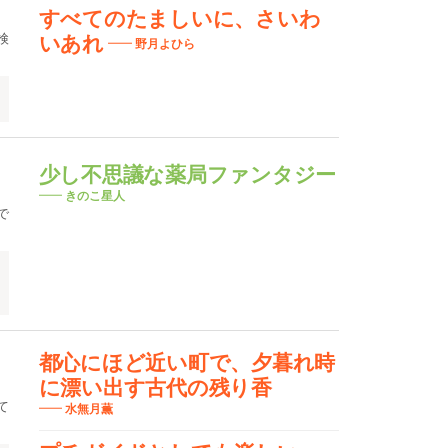
すべてのたましいに、さいわ
検
いあれ
野月よひら
少し不思議な薬局ファンタジー
きのこ星人
で
都心にほど近い町で、夕暮れ時
に漂い出す古代の残り香
て
水無月薫