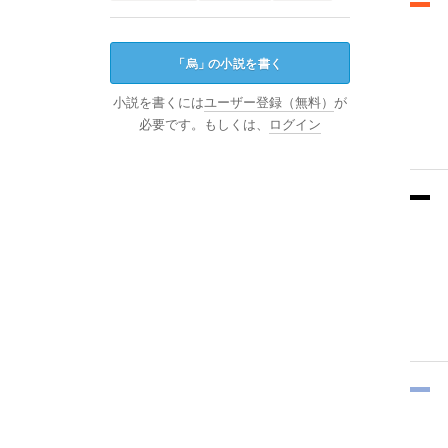
「
烏
」
の小説を書く
小説を書くには
ユーザー登録（無料）
が
必要です。もしくは、
ログイン