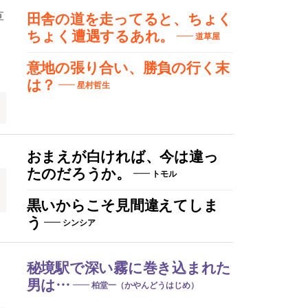
草
田舎の道を走ってると、ちょく
ちょく遭遇するあれ。
道草屋
意地の張り合い、勝負の行く末
は？
星村哲生
おまえが白ければ、今は違っ
たのだろうか。
トモル
黒いからこそ見間違えてしま
う
シンシア
秘境駅で深い霧に巻き込まれた
男は…
柏堂一（かやんどうはじめ）