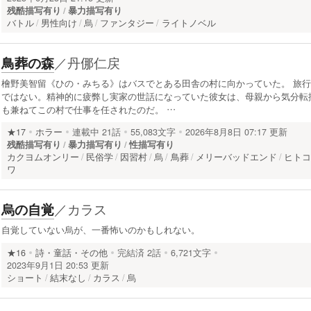
残酷描写有り
暴力描写有り
バトル
男性向け
烏
ファンタジー
ライトノベル
／
丹㑚仁戻
鳥葬の森
檜野美智留《ひの・みちる》はバスでとある田舎の村に向かっていた。 旅行
ではない。精神的に疲弊し実家の世話になっていた彼女は、母親から気分転
も兼ねてこの村で仕事を任されたのだ。 …
★17
ホラー
連載中
21話
55,083文字
2026年8月8日 07:17 更新
残酷描写有り
暴力描写有り
性描写有り
カクヨムオンリー
民俗学
因習村
烏
鳥葬
メリーバッドエンド
ヒト
ワ
／
カラス
烏の自覚
自覚していない烏が、一番怖いのかもしれない。
★16
詩・童話・その他
完結済
2話
6,721文字
2023年9月1日 20:53 更新
ショート
結末なし
カラス
烏