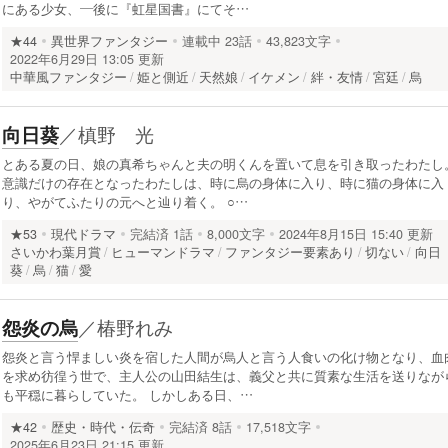
にある少女、—後に『虹星国書』にてそ…
★44
異世界ファンタジー
連載中
23話
43,823文字
2022年6月29日 13:05 更新
中華風ファンタジー
姫と側近
天然娘
イケメン
絆・友情
宮廷
烏
／
槙野 光
向日葵
とある夏の日、娘の真希ちゃんと夫の明くんを置いて息を引き取ったわたし
意識だけの存在となったわたしは、時に烏の身体に入り、時に猫の身体に入
り、やがてふたりの元へと辿り着く。 ○…
★53
現代ドラマ
完結済
1話
8,000文字
2024年8月15日 15:40 更新
さいかわ葉月賞
ヒューマンドラマ
ファンタジー要素あり
切ない
向日
葵
烏
猫
愛
／
椿野れみ
怨炎の烏
怨炎と言う悍ましい炎を宿した人間が烏人と言う人食いの化け物となり、血
を求め彷徨う世で、主人公の山田結生は、義父と共に質素な生活を送りなが
も平穏に暮らしていた。 しかしある日、…
★42
歴史・時代・伝奇
完結済
8話
17,518文字
2025年6月23日 21:15 更新