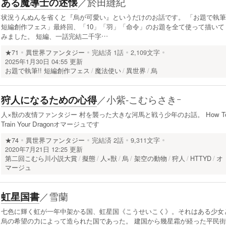
／
於田縫紀
ある魔導士の述懐
状況うんぬんを省くと『烏が可愛い』というだけのお話です。 「お題で執筆!
短編創作フェス」最終回、「10」「羽」「命令」のお題を全て使って描いて
みました。 短編、一話完結二千字…
★71
異世界ファンタジー
完結済
1話
2,109文字
2025年1月30日 04:55 更新
お題で執筆!! 短編創作フェス
魔法使い
異世界
烏
／
小紫-こむらさきｰ
狩人になるための心得
人×獣の友情ファンタジー 村を襲った大きな河馬と戦う少年のお話。 How T
Train Your Dragonオマージュです
★74
異世界ファンタジー
完結済
2話
9,311文字
2020年7月21日 12:25 更新
第二回こむら川小説大賞
擬態
人×獣
烏
架空の動物
狩人
HTTYD
オ
マージュ
／
雪蘭
虹星国書
七色に輝く虹が一年中架かる国、虹星国《こうせいこく》。それはある少女
烏の希望の力によって造られた国であった。 建国から幾星霜が経った平民街