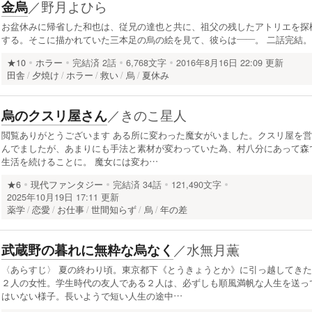
／
野月よひら
金烏
お盆休みに帰省した和也は、従兄の達也と共に、祖父の残したアトリエを探
する。そこに描かれていた三本足の烏の絵を見て、彼らは――。 二話完結。
★10
ホラー
完結済
2話
6,768文字
2016年8月16日 22:09 更新
田舎
夕焼け
ホラー
救い
烏
夏休み
／
きのこ星人
烏のクスリ屋さん
閲覧ありがとうございます ある所に変わった魔女がいました。クスリ屋を営
んでましたが、あまりにも手法と素材が変わっていた為、村八分にあって森
生活を続けることに。 魔女には変わ…
★6
現代ファンタジー
完結済
34話
121,490文字
2025年10月19日 17:11 更新
薬学
恋愛
お仕事
世間知らず
烏
年の差
／
水無月薫
武蔵野の暮れに無粋な烏なく
〈あらすじ〉 夏の終わり頃。東京都下《とうきょうとか》に引っ越してきた
２人の女性。学生時代の友人である２人は、必ずしも順風満帆な人生を送っ
はいない様子。長いようで短い人生の途中…