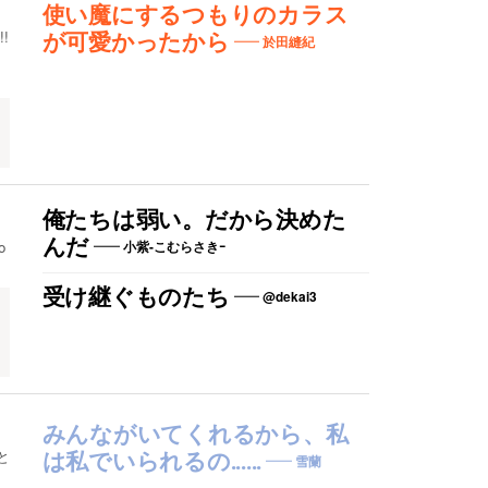
使い魔にするつもりのカラス
!
が可愛かったから
於田縫紀
俺たちは弱い。だから決めた
んだ
o
小紫-こむらさきｰ
受け継ぐものたち
@dekai3
みんながいてくれるから、私
と
は私でいられるの......
雪蘭