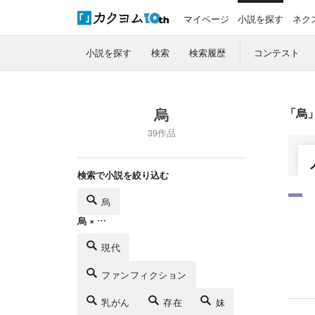
マイページ
小説を探す
ネク
小説を探す
検索
検索履歴
コンテスト
烏
「
烏
39作品
検索で小説を絞り込む
烏
烏 × …
現代
ファンフィクション
乳がん
存在
妹