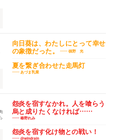
向日葵は、わたしにとって幸せ
の象徴だった。
。
槙野 光
夏を繋ぎ合わせた走馬灯
あづま乳業
怨炎を宿すなかれ。人を喰らう
烏と成りたくなければ……
肉
ら
椿野れみ
怨炎を宿す化け物との戦い！
@windrain