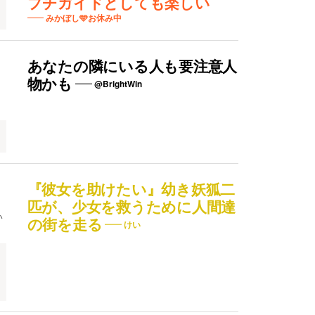
プチガイドとしても楽しい
みかぼし🩵お休み中
あなたの隣にいる人も要注意人
物かも
@BrightWin
『彼女を助けたい』幼き妖狐二
匹が、少女を救うために人間達
い
の街を走る
けい