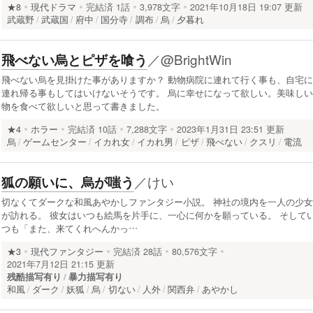
★8
現代ドラマ
完結済
1話
3,978文字
2021年10月18日 19:07 更新
武蔵野
武蔵国
府中
国分寺
調布
烏
夕暮れ
／
@BrightWin
飛べない烏とピザを喰う
飛べない烏を見掛けた事がありますか？ 動物病院に連れて行く事も、自宅に
連れ帰る事もしてはいけないそうです。 烏に幸せになって欲しい。美味しい
物を食べて欲しいと思って書きました。
★4
ホラー
完結済
10話
7,288文字
2023年1月31日 23:51 更新
烏
ゲームセンター
イカれ女
イカれ男
ピザ
飛べない
クスリ
電流
／
けい
狐の願いに、烏が嗤う
切なくてダークな和風あやかしファンタジー小説。 神社の境内を一人の少女
が訪れる。 彼女はいつも絵馬を片手に、一心に何かを願っている。 そして
つも「また、来てくれへんかっ…
★3
現代ファンタジー
完結済
28話
80,576文字
2021年7月12日 21:15 更新
残酷描写有り
暴力描写有り
和風
ダーク
妖狐
烏
切ない
人外
関西弁
あやかし