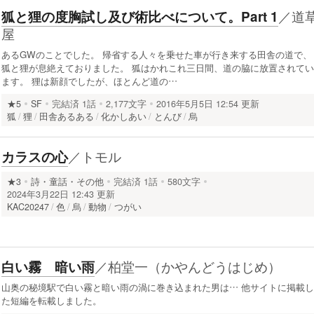
／
道
狐と狸の度胸試し及び術比べについて。Part 1
屋
あるGWのことでした。 帰省する人々を乗せた車が行き来する田舎の道で、
狐と狸が息絶えておりました。 狐はかれこれ三日間、道の脇に放置されてい
ます。 狸は新顔でしたが、ほとんど道の…
★5
SF
完結済
1話
2,177文字
2016年5月5日 12:54 更新
狐
狸
田舎あるある
化かしあい
とんび
烏
／
トモル
カラスの心
★3
詩・童話・その他
完結済
1話
580文字
2024年3月22日 12:43 更新
KAC20247
色
烏
動物
つがい
／
柏堂一（かやんどうはじめ）
白い霧 暗い雨
山奥の秘境駅で白い霧と暗い雨の渦に巻き込まれた男は… 他サイトに掲載し
た短編を転載しました。