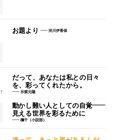
お題より
渋川伊香保
だって、あなたは私との日々
を、彩ってくれたから。
け
示紫元陽
動かし難い人としての自覚――
見える世界を彩るために
欄干（小説部）