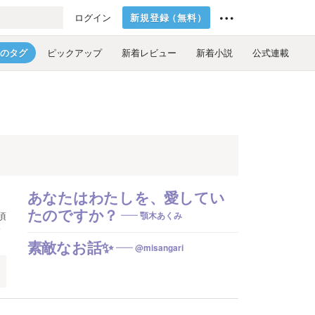
新規登録
（
無料
）
ログイン
のタグ
ピックアップ
新着レビュー
新着小説
公式連載
あなたはわたしを、愛してい
たのですか？
頃
顎木あくみ
素敵なお話✨
@misangari