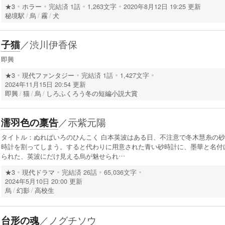
★3
ホラー
完結済
1話
1,263文字
2020年8月12日 19:25 更新
秘境駅
烏
霧
犬
／
渋川伊香保
子猫
即興
★3
現代ファンタジー
完結済
1話
1,427文字
2024年11月15日 20:54 更新
即興
猫
烏
しろふくろう冬の短編小説大賞
／
示紫元陽
濡羽色の稟告
タイトル：ぬればいろのひんこく 白本英波はある日、不注意で冬木慧糸の砂
時計を割ってしまう。すると代わりに用意された青い砂時計に、墨華と名付
られた、英波にだけ見える烏が魅せられ…
★3
現代ドラマ
完結済
26話
65,036文字
2024年5月10日 20:00 更新
烏
幻影
高校生
／
ノグチソウ
台形の魂