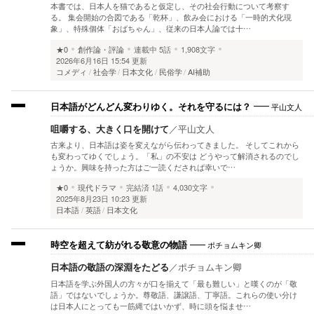
本書では、日本人を猫であると仮定し、その社会行動について考察す
る。 集会開始の合図である「乾杯」、飲み会における「一時的犬化現
象」、特殊個体「おばちゃん」、従来の日本人論では十…
★0
創作論・評論
連載中
5話
1,908文字
2026年6月16日 15:54 更新
コメディ
社会学
日本文化
民俗学
AI補助
平山文人
日本語がどんどん変わりゆく。それを守るには？
咀嚼する、大きく口を開けて
／
平山文人
古来より、日本語は姿を変えながら伝わってきました。 そしてこれから
も変わってゆくでしょう。「私」の不安は どうやって解消されるのでし
ょうか。興味を持った方はご一読くだされば幸いで…
★0
現代ドラマ
完結済
1話
4,030文字
2025年8月23日 10:23 更新
日本語
英語
日本文化
ポチョムキン卿
時空を超えて紡がれる敬意の物語
日本語の敬語の深淵をたどる
／
ポチョムキン卿
日本語を学ぶ外国人の方々が口を揃えて「最も難しい」と嘆くのが「敬
語」ではないでしょうか。尊敬語、謙譲語、丁寧語。これらの使い分け
は日本人にとっても一筋縄ではいかず、時に頭を悩ませ…