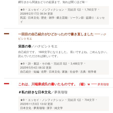
網引きから阿波おどりの起源まで、知れば聞くほど味…
★9
エッセイ・ノンフィクション
完結済
1話
1,760文字
2026年2月17日 08:34 更新
民謡
日本文化
歴史
雑学
郷土芸能
ソーラン節
盆踊り
エッセ
イ
ハナ
一回目の自己紹介がひどかったので書き直しました
ビシトモエ
栄楽の春
／
ハナビシトモエ
自己紹介です。 1600文字になりました。 長いですよね。ごめんなさい。
読んでいただければ嬉しいです。
★9
詩・童話・その他
完結済
3話
3,488文字
2025年5月4日 08:32 更新
自己紹介
短編
在野
日本文化
家族
社会学
古典
初学者
夢美瑠瑠
これは、川端康成氏の書いたものです。（嘘）ｗ
＃私の好きな日本文化
／
夢美瑠瑠
★9
エッセイ・ノンフィクション
完結済
1話
704文字
2023年11月3日 13:02 更新
日本文化
夢美瑠瑠
漢字
純文学