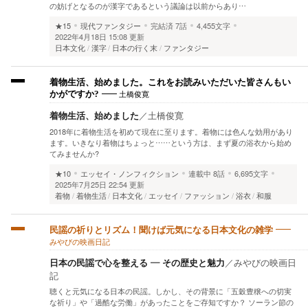
の妨げとなるのが漢字であるという議論は以前からあり…
★15
現代ファンタジー
完結済
7話
4,455文字
2022年4月18日 15:08 更新
日本文化
漢字
日本の行く末
ファンタジー
着物生活、始めました。これをお読みいただいた皆さんもい
土橋俊寛
かがですか?
着物生活、始めました
／
土橋俊寛
2018年に着物生活を初めて現在に至ります。着物には色んな効用があり
ます。いきなり着物はちょっと……という方は、まず夏の浴衣から始め
てみませんか?
★10
エッセイ・ノンフィクション
連載中
8話
6,695文字
2025年7月25日 22:54 更新
着物
着物生活
日本文化
エッセイ
ファッション
浴衣
和服
民謡の祈りとリズム！聞けば元気になる日本文化の雑学
みやびの映画日記
日本の民謡で心を整える ― その歴史と魅力
／
みやびの映画日
記
聴くと元気になる日本の民謡。しかし、その背景に「五穀豊穣への切実
な祈り」や「過酷な労働」があったことをご存知ですか？ ソーラン節の