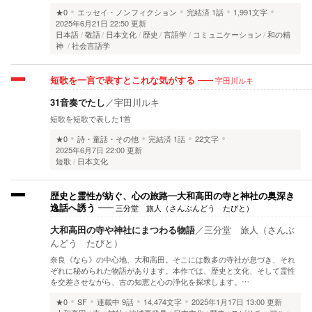
★0
エッセイ・ノンフィクション
完結済
1話
1,991文字
2025年6月21日 22:50 更新
日本語
敬語
日本文化
歴史
言語学
コミュニケーション
和の精
神
社会言語学
宇田川ルキ
短歌を一言で表すとこれな気がする
31音奏でたし
／
宇田川ルキ
短歌を短歌で表した1首
★0
詩・童話・その他
完結済
1話
22文字
2025年6月7日 22:00 更新
短歌
日本文化
歴史と霊性が紡ぐ、心の旅路―大和高田の寺と神社の奥深き
三分堂 旅人（さんぶんどう たびと）
逸話へ誘う
大和高田の寺や神社にまつわる物語
／
三分堂 旅人（さんぶ
んどう たびと）
奈良《なら》の中心地、大和高田。そこには数多の寺社が息づき、それ
ぞれに秘められた物語があります。本作では、歴史と文化、そして霊性
を交差させながら、古の知恵と心の浄化を探求します。…
★0
SF
連載中
9話
14,474文字
2025年1月17日 13:00 更新