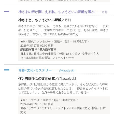
月灯
神さまの声が聞こえる私、ちょうどいい距離を選ぶ
神さまと、ちょうどいい距離
／
月灯
神さまの声が、聞こえる。 それも、ありがたいお告げではなく――ただ
の「ひとりごと」。 大学生の古都音（ことね）は、ある日突然、神さま
や仏さま、木や石、古い道具たちの声が“聞こえ…
★0
現代ファンタジー
連載中
12話
18,759文字
2026年3月27日 05:00 更新
残酷描写有り
暴力描写有り
日本文化
日常の中の非日常
神様
ゆるく深い
女子大生主人
公
SNS連動
日本探訪
フィールドワーク
@kawaiyuki
青春×文化×ミステリー
僕と異国少女の文化研究
／
@kawaiyuki
放課後、夕日が差し掛かる教室に男女二人きり。そんな状況にいた峰司
は目の前にいる女子生徒に言われたことは、「節分をビックイベントに
してほしい！」。 自身を平凡であると自覚している司…
★3
ラブコメ
連載中
14話
60,882文字
2024年4月29日 19:05 更新
青春
ラブコメ
ミステリー
ライトノベル
学園
文化
部活
日本
文化