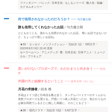
ファンタジー
パニック
日本文化
もしもシリーズ
擬人化
短編
カクヨムオンリー
与方藤士朗
何で信用されなかったのだろうか？
誰も信用してくれなかったお話
／
与方藤士朗
とにもかくにも、誰からも信用されなかったお話。 暗いお話ではないけ
ど、ちょっぴり怪しいお話ね。
★33
エッセイ・ノンフィクション
完結済
1話
595文字
2023年8月19日 22:43 更新
セーラームーン
アニメグッズ
塾
日本文化
日本アニメ
ミュージ
カル
プリキュア
緋糸
思いがけないプロポーズで、わだかまりと向き合う
椎
坂井令和（れいな）
外国の方と結婚するということ
月花の求婚者
／
緋糸 椎
月花はドイツ語と日本語を教え合う、タンデムパートナーのティムから
突然プロポーズを受ける。戸惑いつつ喜ぶ月花だったが、気がかりなの
は家出同然でふるさとに残した両親に、そのことをどう…
★28
現代ドラマ
完結済
10話
9,927文字