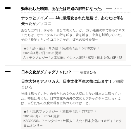
ソコニ
効率化した瞬間、あなたは迷路の肥料になった。
ナッツとノイズ ── AIに最適化された迷路で、あなたは何を
失ったか
／
ソコニ
あなたは昨日、何かを「自分で考えた」か。 深い迷路の中で暮らすネズ
ミたちは、かつてクルミの殻を叩き、音を聴き、中身を判断していた。
その「検証」というコストこそが、彼らの知性を研…
★6
詩・童話・その他
完結済
1話
5,810文字
2026年4月27日 19:22 更新
AI
テクノロジー
人工知能
ビジネス寓話
寓話
日本文化
SF
型
朝霞まひろ
日本文化がグチャグチャに!？
日本大好きアメリカ人、日本文化再生の旅に出ます！
／
朝霞
まひろ
神様は怒っていた。自分たちの文化を大切にしない日本人に怒ってい
た。神様は考えた。日本文化を海外の文化とグチャグチャにしちゃえ
ば、自分たちの文化の尊さに気づくのでは、と。
★4
現代ファンタジー
連載中
1話
777文字
2023年3月7日 01:44 更新
KAC20233
ファンタジー
外国人主人公
日本文化
コメディ
カク
ヨムオンリー