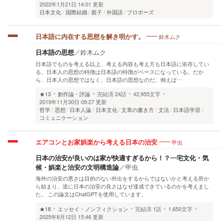
2022年1月21日 14:01 更新
日本文化
国際結婚
親子
外国語
プロポーズ
鈴木ムク
日本語に内在する思想を解き明かす。
日本語の思想
／
鈴木ムク
日本語でものを考える以上、考える内容も考え方も日本語に依存してい
る。日本人の思想の特徴は日本語の特徴がベースになっている。だか
ら、日本人の思想ではなく、日本語の思想なのだ。例えば…
★13
創作論・評論
完結済
24話
42,955文字
2019年11月30日 09:27 更新
哲学
思想
日本人論
日本文化
文章の書き方
文法
日本語学習
コミュニケーション
甲虫
エアコンとお家娯楽から考える日本の治安
日本の治安が良いのは家が快適すぎるから！？―宅文化・気
候・娯楽と治安の文明構造論
／
甲虫
海外の治安の悪さは目的のない外出をするからではないかと考える所か
ら始まり、逆に日本の治安の良さはなぜ達成できているのかを考えまし
た。 この論文はChatGPTを使用しています。
★18
エッセイ・ノンフィクション
完結済
1話
1,650文字
2025年8月12日 15:46 更新