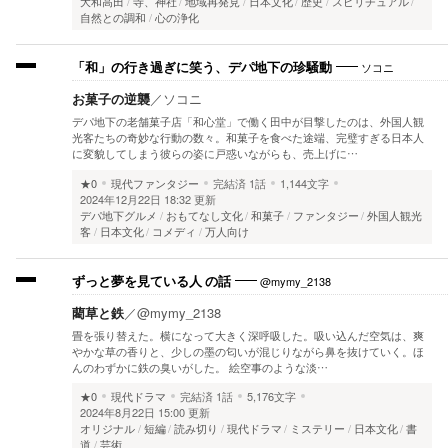
大和高田
寺、神社
地域再発見
日本文化
歴史
スピリチュアル
自然との調和
心の浄化
ソコニ
「和」の行き過ぎに笑う、デパ地下の珍騒動
お菓子の逆襲
／
ソコニ
デパ地下の老舗菓子店「和心堂」で働く田中が目撃したのは、外国人観
光客たちの奇妙な行動の数々。和菓子を食べた途端、完璧すぎる日本人
に変貌してしまう彼らの姿に戸惑いながらも、売上げに…
★0
現代ファンタジー
完結済
1話
1,144文字
2024年12月22日 18:32 更新
デパ地下グルメ
おもてなし文化
和菓子
ファンタジー
外国人観光
客
日本文化
コメディ
万人向け
@mymy_2138
ずっと夢を見ている人 の話
藺草と鉄
／
@mymy_2138
畳を張り替えた。横になって大きく深呼吸した。吸い込んだ空気は、爽
やかな草の香りと、少しの墨の匂いが混じりながら鼻を抜けていく。ほ
んのわずかに鉄の臭いがした。 絵空事のような淡…
★0
現代ドラマ
完結済
1話
5,176文字
2024年8月22日 15:00 更新
オリジナル
短編
読み切り
現代ドラマ
ミステリー
日本文化
書
道
芸術