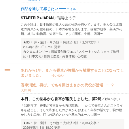
エイル
作品を通して感じたい
STARTRIP⭐︎JAPAN
／
瑞唏よう子
この小説は、日本縦断の壮大な旅の物語を描いています。主人公は北海
道の海岸から旅を始め、日本の各地を巡ります。函館の朝市、美瑛の花
畑、旭川の動物園、知床半島、そして関東、中部、四国…
★93
詩・童話・その他
完結済
1話
2,377文字
2024年1月10日 07:06 更新
カクヨムオンリー
短編賞創作フェス
スタート
なんちゃって旅行
記
日本文化
自然と歴史
美食体験
心の旅
あれから1年、またも香車が将棋から離脱することになってし
ゆいゆい
まいました。
香車消滅、再び。でも今回はまさかの代役が登場……？
天野 純一
本日、この世界から香車が消失しました。第2局
／
ゆいゆい
「悲劇再び 香車が将棋界から再び離脱」 かつて香車さんがストライ
キを起こし、そして和解したのが今からおよそ１年前の話です。駒の動
かし方や二歩、打ち歩詰めといった基本的ルールに関…
★36
詩・童話・その他
完結済
5話
8,014文字
2026年5月18日 18:00 更新