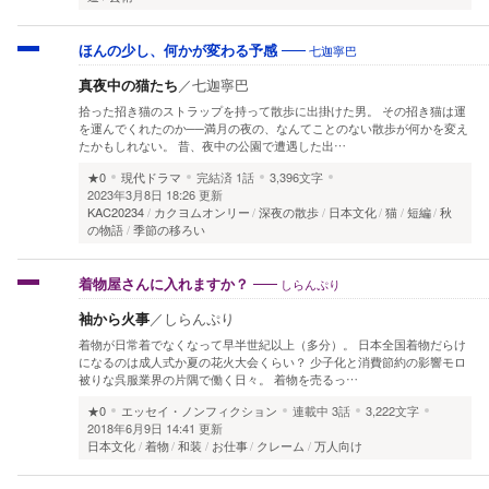
七迦寧巴
ほんの少し、何かが変わる予感
真夜中の猫たち
／
七迦寧巴
拾った招き猫のストラップを持って散歩に出掛けた男。 その招き猫は運
を運んでくれたのか──満月の夜の、なんてことのない散歩が何かを変え
たかもしれない。 昔、夜中の公園で遭遇した出…
★0
現代ドラマ
完結済
1話
3,396文字
2023年3月8日 18:26 更新
KAC20234
カクヨムオンリー
深夜の散歩
日本文化
猫
短編
秋
の物語
季節の移ろい
しらんぷり
着物屋さんに入れますか？
袖から火事
／
しらんぷり
着物が日常着でなくなって早半世紀以上（多分）。 日本全国着物だらけ
になるのは成人式か夏の花火大会くらい？ 少子化と消費節約の影響モロ
被りな呉服業界の片隅で働く日々。 着物を売るっ…
★0
エッセイ・ノンフィクション
連載中
3話
3,222文字
2018年6月9日 14:41 更新
日本文化
着物
和装
お仕事
クレーム
万人向け