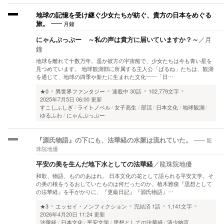
地球の記憶を受け継ぐ少女たちが紡ぐ、貴方の日本をめぐる
月鐘
旅。
にゃんぷっぷー ～私の声は貴方に届いていますか？～
／
月
鐘
地球を離れて十数万年。遥か彼方の宇宙船で、少女たちは今も青い星を
見つめています。 地球観測部に所属する主人公「ぱるね」たちは、観測
を通じて、地球の四季や新たに生まれた文化――「日…
★0
異世界ファンタジー
連載中
30話
102,779文字
2025年7月5日 06:00 更新
すこしふしぎ
ライトノベル
女子高生
部活
日本文化
地球観測
ゆるふわ
にゃんぷっぷー
龍
『源氏物語』の下にも、法華経の水脈は流れていた。
珠院地優
平安の美を生んだ地下水としての法華経
／
龍珠院地優
和歌、物語、もののあはれ。 日本文化の花として語られる平安文学。そ
の美の根をうるおしていたものは何だったのか。植木雅俊『思想として
の法華経』を手がかりに、『更級日記』『源氏物語』…
★3
エッセイ・ノンフィクション
完結済
1話
1,141文字
2026年4月20日 11:24 更新
法華経
日本文化
平安文学
思想としての法華経
清少納言