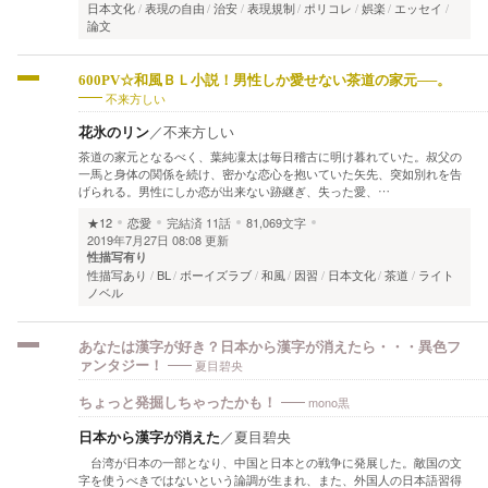
日本文化
表現の自由
治安
表現規制
ポリコレ
娯楽
エッセイ
論文
600PV☆和風ＢＬ小説！男性しか愛せない茶道の家元──。
不来方しい
花氷のリン
／
不来方しい
茶道の家元となるべく、葉純凜太は毎日稽古に明け暮れていた。叔父の
一馬と身体の関係を続け、密かな恋心を抱いていた矢先、突如別れを告
げられる。男性にしか恋が出来ない跡継ぎ、失った愛、…
★12
恋愛
完結済
11話
81,069文字
2019年7月27日 08:08 更新
性描写有り
性描写あり
BL
ボーイズラブ
和風
因習
日本文化
茶道
ライト
ノベル
あなたは漢字が好き？日本から漢字が消えたら・・・異色フ
夏目碧央
ァンタジー！
mono黒
ちょっと発掘しちゃったかも！
日本から漢字が消えた
／
夏目碧央
台湾が日本の一部となり、中国と日本との戦争に発展した。敵国の文
字を使うべきではないという論調が生まれ、また、外国人の日本語習得