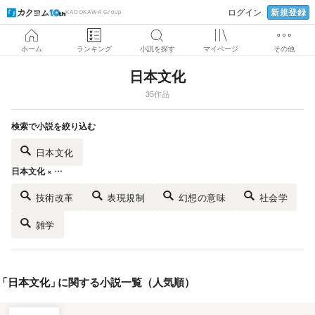
新規登録
ログイン
KADOKAWA Group
ホーム
ランキング
小説を探す
マイページ
その他
日本文化
35作品
検索で小説を絞り込む
日本文化
日本文化 × …
技術改革
表現規制
幻想の意味
社会学
雑学
「
日本文化
」
に関する小説一覧（人気順）