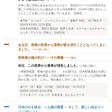
日本に来た外国人あるあるだけじゃなく、英会話スクールや日常生活を
通して日本の人たちと触れ合う日々の出来事や、その中で感じるちょっ
としたことを思いつくまま書いていきます。 衣食住、…
★106
エッセイ・ノンフィクション
連載中
56話
62,768文字
2020年4月6日 15:53 更新
日本在住外国人
英語と英会話
世界と日本
スクール
カルチャーシ
ョック
アメリカ
日本人
日本文化
ある日、将棋の世界から香車が姿を消すこととなってしまい
ゆいゆい
ました。
掬月
香車達の魂の叫び――その尊厳
本日、この世界から香車が消失しました。
／
ゆいゆい
「将棋界激震 香車が姿を消す」 わが国では、日本将棋連盟が主体と
なって騎士の育成や普及、文化の継承を行ってきていることは周知の事
実かと思います。しかし、駒の動かし方や二歩、打ち…
★117
詩・童話・その他
完結済
6話
9,210文字
2025年10月2日 23:30 更新
ファンタジー
パニック
日本文化
もしもシリーズ
日本の心を巡る、一人旅の情景 ― そして、新しい始まりへ
瑞唏よう子