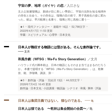
宇宙の夢、地球（ガイヤ）の恋
／
入江さな
主人公加瀬瑠璃は、新緑が目に美しい季節に、宇宙の法則を知る地球外
の存在と出会う。その存在は、瑠璃の目の前で、男子高校生の姿に変わ
った。彼は、早川航輝と名乗り、瑠璃と同じ高校に通う…
★1
現代ファンタジー
連載中
16話
52,798文字
2022年4月17日 11:53 更新
学園
スピリチュアル
心理学
日本文化
日本人が熱狂する物語には型がある。そんな創作論です。
文月
和風作劇（WFSG：Wa-Fu Story Generation）
／
文月
ハリウッド式の脚本術は、日本の物語にもそのまま当てはまるのだろう
か。 本書で提唱する「WFSG（Wa-Fu Story Generation）」は、歌舞
伎、能、浄瑠璃、講談、浪…
★0
創作論・評論
完結済
13話
44,023文字
2026年7月4日 16:45 更新
創作論
日本文化
小説講座
物語論
シナリオ
和風
脚本
評論
亀
日本人は集団主義ではない。 猫なのである。
日本人は猫である 〜乾杯は集会開始の合図〜
／
亀