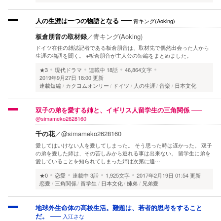
青キング(Aoking)
人の生涯は一つの物語となる
板倉朋音の取材録
／
青キング(Aoking)
ドイツ在住の雑誌記者である板倉朋音は、取材先で偶然出会った人から
生涯の物語を聞く。 ※板倉朋音が主人公の短編をまとめました。
★3
現代ドラマ
連載中
18話
46,864文字
2019年9月27日 18:00 更新
連載短編
カクヨムオンリー
ドイツ
人の生涯
音楽
日本文化
双子の弟を愛する姉と、イギリス人留学生の三角関係
@simameko2628160
千の花
／
@simameko2628160
愛してはいけない人を愛してしまった。 そう思った時は遅かった。 双子
の弟を愛した姉は、その苦しみから逃れる事は出来ない。 留学生に弟を
愛していることを知られてしまった姉は次第に追…
★0
恋愛
連載中
3話
1,925文字
2017年2月19日 01:54 更新
恋愛
三角関係
留学生
日本文化
姉弟
兄弟愛
地球外生命体の高校生活。難題は、若者的思考をすること
入江さな
だ。