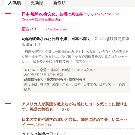
人気順
更新順
新作順
日本(地球)の食文化、技術は異世界一ぃぃいいい∩^ω^∩
Crosis@奴隷使役重版決定！！
@arukumoaizo
面白い！
●婚約破棄された公爵令嬢、日本へ嫁ぐ
／
Crosis@奴隷使役重
版決定！！
【残酷な描写タグ等は一応保険の為です】 ある日、いきなり婚約者であ
り第一王子でもあるシュバルツ殿下から婚約破棄を言い渡されたシャー
リー。 殿下の傍らには平民であり、陰でシャー…
★1,137
恋愛
連載中
198話
212,204文字
2022年3月23日 12:44 更新
残酷描写有り
暴力描写有り
性描写有り
悪役令嬢
異世界
純愛
ざまぁ
日本
日本文化
日本どやぁ
婚約
破棄
アメリカ人が英語を教えながら感じたコトを気ままに綴りま
B・D
す。英語の勉強も
日米の文化や語学の違いと類似。気軽に読めて楽しいエッセ
松宮かさね
イ
きょうは英語の日
／
B・D