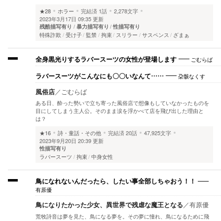
★28
ホラー
完結済
1話
2,278文字
2023年3月17日 09:35 更新
残酷描写有り
暴力描写有り
性描写有り
特殊詐欺
受け子
監禁
拘束
スリラー
サスペンス
ざまぁ
ごむらば
全身黒光りするラバースーツの女性が登場します
朶骸なくす
ラバースーツがこんなにも〇〇いなんて……
風俗店
／
ごむらば
ある日、酔った勢いで立ち寄った風俗店で想像もしていなかったものを
目にしてしまう主人公。そのまま涙を浮かべて店を飛び出した理由と
は？
★16
詩・童話・その他
完結済
20話
47,925文字
2023年9月20日 20:39 更新
性描写有り
ラバースーツ
拘束
中身女性
鳥になれないんだったら、したい事全部しちゃおう！！
有原優
鳥になりたかった少女、異世界で残虐な魔王となる
／
有原優
荒牧詩音は夢を見た、鳥になる夢を。その夢に憧れ、鳥になるために飛