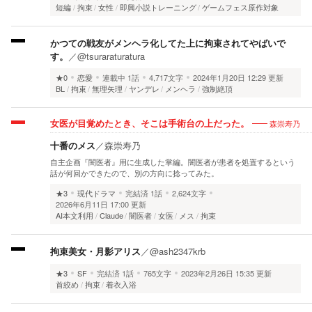
短編
拘束
女性
即興小説トレーニング
ゲームフェス原作対象
かつての戦友がメンヘラ化してた上に拘束されてやばいで
す。
／
@tsuraraturatura
★0
恋愛
連載中
1話
4,717文字
2024年1月20日 12:29 更新
BL
拘束
無理矢理
ヤンデレ
メンヘラ
強制絶頂
森崇寿乃
女医が目覚めたとき、そこは手術台の上だった。
十番のメス
／
森崇寿乃
自主企画『闇医者』用に生成した掌編。闇医者が患者を処置するという
話が何回かできたので、別の方向に捻ってみた。
★3
現代ドラマ
完結済
1話
2,624文字
2026年6月11日 17:00 更新
AI本文利用
Claude
闇医者
女医
メス
拘束
拘束美女・月影アリス
／
@ash2347krb
★3
SF
完結済
1話
765文字
2023年2月26日 15:35 更新
首絞め
拘束
着衣入浴