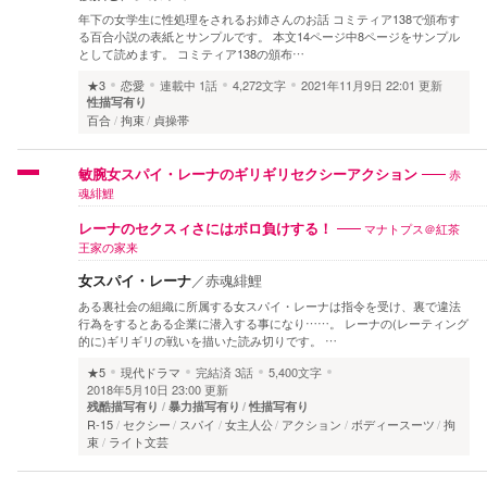
年下の女学生に性処理をされるお姉さんのお話 コミティア138で頒布す
る百合小説の表紙とサンプルです。 本文14ページ中8ページをサンプル
として読めます。 コミティア138の頒布…
★3
恋愛
連載中
1話
4,272文字
2021年11月9日 22:01 更新
性描写有り
百合
拘束
貞操帯
赤
敏腕女スパイ・レーナのギリギリセクシーアクション
魂緋鯉
マナトプス＠紅茶
レーナのセクスィさにはボロ負けする！
王家の家来
女スパイ・レーナ
／
赤魂緋鯉
ある裏社会の組織に所属する女スパイ・レーナは指令を受け、裏で違法
行為をするとある企業に潜入する事になり……。 レーナの(レーティング
的に)ギリギリの戦いを描いた読み切りです。 …
★5
現代ドラマ
完結済
3話
5,400文字
2018年5月10日 23:00 更新
残酷描写有り
暴力描写有り
性描写有り
R-15
セクシー
スパイ
女主人公
アクション
ボディースーツ
拘
束
ライト文芸