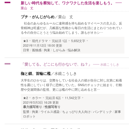
新しい時代を察知して、ワクワクした生活を楽しもう。
栗山 丈
プチ・がんじがらめ
／
栗山 丈
社会のあらゆるルールに違和感を持ち始めるマイペースの主人公。反
骨精神は旺盛だが、几帳面な性格から毎日の生活にまとわりつかれてい
る今の自分にとうとう悩み始めてしまう。誰もがオカシ…
★3
現代ドラマ
完結済
1話
5,652文字
2021年11月12日 18:00 更新
日常
孤独感
拘束
しがらみ
悩み解決
水鏡こうしき
「愛してる。どこにも行かないで、ね？」
枷と鎖、首輪に檻
／
水鏡こうしき
大学生のひかりは、交際をしている社会人の彼が自分に対し次第に粘着
性を露にしていく様子に恐怖していた。SNSのチェックに始まり、行動
歴や交遊関係の監視、更には檻の中に閉じ込めると言…
★2
ホラー
完結済
6話
11,542文字
2021年5月3日 16:28 更新
暴力描写有り
性描写有り
監禁
拘束
ウイルス感染
ちょっぴり大人向け
パンデミック
家事
ロボット