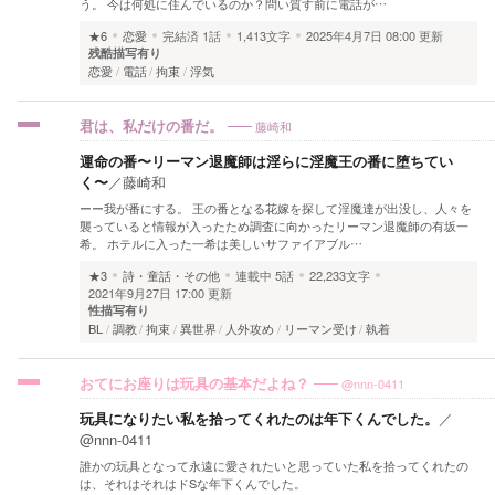
う。 今は何処に住んでいるのか？問い質す前に電話が…
★6
恋愛
完結済
1話
1,413文字
2025年4月7日 08:00 更新
残酷描写有り
恋愛
電話
拘束
浮気
藤崎和
君は、私だけの番だ。
運命の番〜リーマン退魔師は淫らに淫魔王の番に堕ちてい
く〜
／
藤崎和
ーー我が番にする。 王の番となる花嫁を探して淫魔達が出没し、人々を
襲っていると情報が入ったため調査に向かったリーマン退魔師の有坂一
希。 ホテルに入った一希は美しいサファイアブル…
★3
詩・童話・その他
連載中
5話
22,233文字
2021年9月27日 17:00 更新
性描写有り
BL
調教
拘束
異世界
人外攻め
リーマン受け
執着
@nnn-0411
おてにお座りは玩具の基本だよね？
玩具になりたい私を拾ってくれたのは年下くんでした。
／
@nnn-0411
誰かの玩具となって永遠に愛されたいと思っていた私を拾ってくれたの
は、それはそれはドSな年下くんでした。