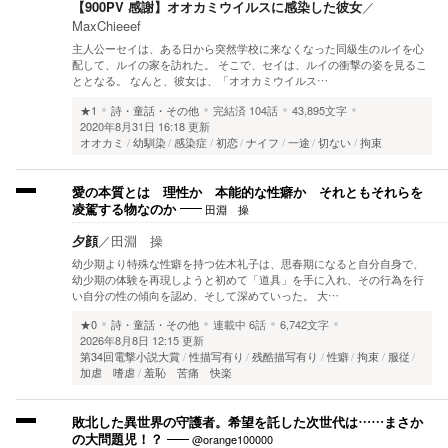
【900PV 感謝】オオカミウイルスに感染した彼女
／
MaxChieeef
主人公ーセイは、ある日から突然学校に来なくなった同級生のルイを心
配して、ルイの家を訪れた。 そこで、セイは、ルイの衝撃の姿を見るこ
ととなる。 なんと、彼女は、「オオカミウイルス…
★1
詩・童話・その他
完結済
104話
43,895文字
2020年8月31日 16:18 更新
オオカミ
幼馴染
感染症
初恋
ナイフ
一途
切ない
拘束
愛の本質とは 理性か 本能的な性癖か それともそれらを
田淵 操
凌駕する物なのか
夕顔
／
田淵 操
幼少期より特殊な性癖を持つ佐木礼子は、思春期になると自分自身で、
幼少期の体験を再現しようと初めて「道具」を手に入れ、その行為を行
い自分の性の傾向を認め、そして深めていった。 大…
★0
詩・童話・その他
連載中
6話
6,742文字
2026年8月8日 12:15 更新
第34回電撃小説大賞
性描写有り
残酷描写有り
性癖
拘束
服従
加虐 嗜虐
羞恥 苦痛 快楽
敗北した異世界の守護者。希望を託した次世代は……まさか
@orange100000
の大問題児！？