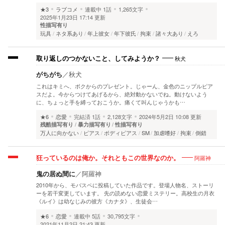
★3
ラブコメ
連載中
1話
1,265文字
2025年1月23日 17:14 更新
性描写有り
玩具
ネタ系あり
年上彼女
年下彼氏
拘束
諸々大あり
えろ
秋犬
取り返しのつかないこと、してみようか？
がちがち
／
秋犬
これはキミへ、ボクからのプレゼント。じゃーん、金色のニップルピア
スだよ。今からつけてあげるから、絶対動かないでね。動けないよう
に、ちょっと手を縛っておこうか。痛くて叫んじゃうかも…
★6
恋愛
完結済
1話
2,128文字
2024年5月2日 10:08 更新
残酷描写有り
暴力描写有り
性描写有り
万人に向かない
ピアス
ボディピアス
SM
加虐嗜好
拘束
倒錯
阿羅神
狂っているのは俺か。それともこの世界なのか。
鬼の居ぬ間に
／
阿羅神
2010年から、モバスペに投稿していた作品です。登場人物名、ストーリ
ーを若干変更しています。 先の読めない恋愛ミステリー。高校生の月衣
《ルイ》は幼なじみの彼方《カナタ》、生徒会…
★6
恋愛
連載中
5話
30,795文字
2021年11月2日 21:43 更新