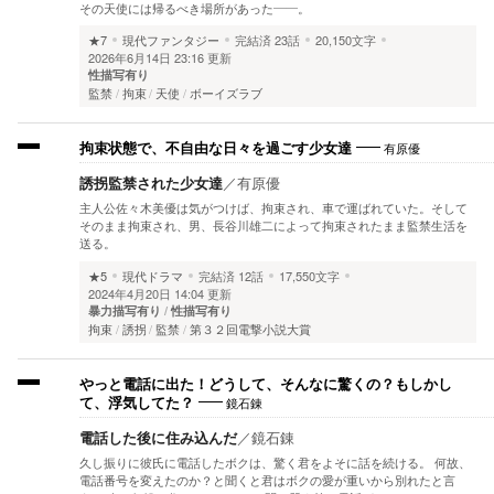
その天使には帰るべき場所があった――。
★7
現代ファンタジー
完結済
23話
20,150文字
2026年6月14日 23:16 更新
性描写有り
監禁
拘束
天使
ボーイズラブ
有原優
拘束状態で、不自由な日々を過ごす少女達
誘拐監禁された少女達
／
有原優
主人公佐々木美優は気がつけば、拘束され、車で運ばれていた。そして
そのまま拘束され、男、長谷川雄二によって拘束されたまま監禁生活を
送る。
★5
現代ドラマ
完結済
12話
17,550文字
2024年4月20日 14:04 更新
暴力描写有り
性描写有り
拘束
誘拐
監禁
第３２回電撃小説大賞
やっと電話に出た！どうして、そんなに驚くの？もしかし
鏡石錬
て、浮気してた？
電話した後に住み込んだ
／
鏡石錬
久し振りに彼氏に電話したボクは、驚く君をよそに話を続ける。 何故、
電話番号を変えたのか？と聞くと君はボクの愛が重いから別れたと言