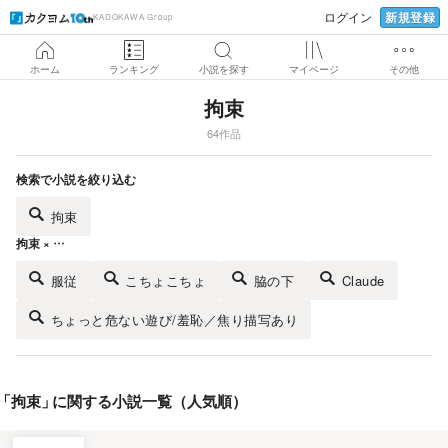
新規登録
ログイン
KADOKAWA Group
ホーム
ランキング
小説を探す
マイページ
その他
拘束
64作品
検索で小説を絞り込む
拘束
拘束 × …
服従
こちょこちょ
脇の下
Claude
ちょっと危ない遊び/羞恥／焦り描写あり
「
拘束
」
に関する小説一覧（人気順）