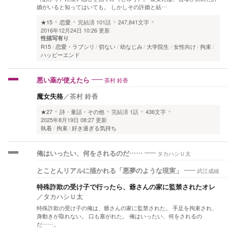
婚がいると知ってはいても。 しかしその許婚と結…
★15
恋愛
完結済
101話
247,841文字
2016年12月24日 10:26 更新
性描写有り
R15
恋愛・ラブシリ
切ない
幼なじみ
大学院生
女性向け
拘束
ハッピーエンド
茶村 鈴香
悪い薬が使えたら
魔女失格
／
茶村 鈴香
★27
詩・童話・その他
完結済
1話
436文字
2025年8月19日 08:27 更新
執着
拘束
好き過ぎる気持ち
タカハシＵ太
俺はいったい、何をされるのだ……
武江成緒
とことんリアルに描かれる「悪夢のような現実」
特殊詐欺の受け子で行ったら、爺さんの家に監禁されたオレ
／
タカハシＵ太
特殊詐欺の受け子の俺は、爺さんの家に監禁された。 手足を拘束され、
身動きが取れない。 口も塞がれた。 俺はいったい、何をされるの
だ……。