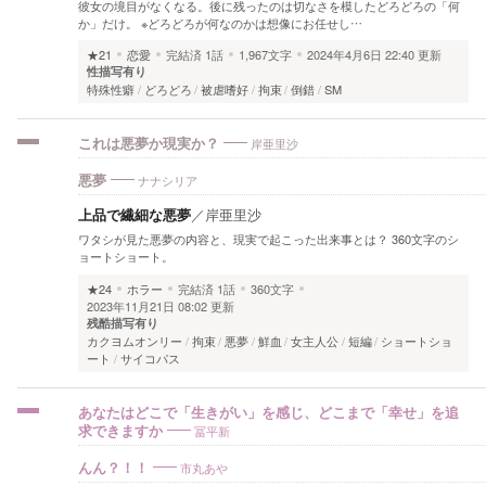
彼女の境目がなくなる。後に残ったのは切なさを模したどろどろの「何
か」だけ。 ※どろどろが何なのかは想像にお任せし…
★21
恋愛
完結済
1話
1,967文字
2024年4月6日 22:40 更新
性描写有り
特殊性癖
どろどろ
被虐嗜好
拘束
倒錯
SM
岸亜里沙
これは悪夢か現実か？
ナナシリア
悪夢
上品で繊細な悪夢
／
岸亜里沙
ワタシが見た悪夢の内容と、現実で起こった出来事とは？ 360文字のシ
ョートショート。
★24
ホラー
完結済
1話
360文字
2023年11月21日 08:02 更新
残酷描写有り
カクヨムオンリー
拘束
悪夢
鮮血
女主人公
短編
ショートショ
ート
サイコパス
あなたはどこで「生きがい」を感じ、どこまで「幸せ」を追
冨平新
求できますか
市丸あや
んん？！！