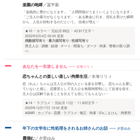
楽園の咆哮
／
冨平新
「金銭的に豊かになります」 「人間関係がうまくいくようになります」
「ご主人の暴力がなくなります」 …ある教会に行き、洗礼を受けた瞬間
から、人生が好転するのだという。 信者が増え…
★10
ホラー
完結済
89話
43,817文字
2022年6月4日 00:00 更新
残酷描写有り
暴力描写有り
性描写有り
男主人公
調教
奴隷
チート
闇落ち
ダーク
拘束
警察の取り調
べ
水海リリィ
あなたを一生放しません
恋ちゃんとの楽しい楽しい拘禁生活
／
水海リリィ
恋（れん）ちゃんは主人公が別の人といる姿を目撃し、恋ちゃんを愛し
ていないと感じ、恋愛罪として主人公を無期拘禁刑にして反省を促す。
主人公は誤解であることを伝えても信じてもらえない…
★14
ラブコメ
完結済
11話
11,822文字
2025年12月17日 13:42 更新
ASMR
カップル
恋愛
ラブコメ
矯正
拘束
G'sこえけん
拘禁刑
夕景ゆみ
年下の女学生に性処理をされるお姉さんのお話
霞掴む
／
夕景ゆみ