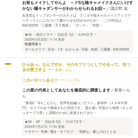
お前もメイクしてやんよ ～ドSな陰キャメイクさんにいけす
かない陽キャダンサーがわからせられるお話～
／
諏訪野 滋
生意気なトップダンサーのカナメは、クソダサ陰キャのメイクアップア
ーティストにムカついて嫌がらせを試みるのだが… ・この作品は、
KAC20255「三題噺『天下無双』『ダンス』『布団…
★40
現代ドラマ
完結済
1話
4,544文字
2025年3月22日 11:14 更新
性描写有り
ガールズラブ
百合
ドS
わからせ
手錠
拘束
三題噺
KAC20255
ひゃあっ。なんですか、そのモフリつくしてやるって。目つ
新巻へもん
きが変ですよ
バンブー
このパターンあり!?
この星の代表としてあなたを徹底的に調査します
／
新巻へも
ん
『第3回「G’sこえけん」音声化短編コンテスト』参加作（ＡＳＭＲ部
門） セリフのみで構成された作品です。 遥か遠い宇宙から地球（ギュギ
ュターブス星）に調査のために派遣されてきた…
★30
SF
完結済
5話
10,617文字
2024年7月27日 17:00 更新
ケモナー
拘束
囁き
モフモフ
「危険な」癒しのひととき