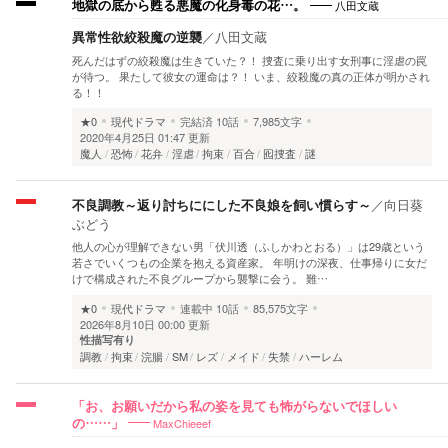
八田文蔵
地獄の底から甦る悪魔の化身毒の花…。
異常性欲絞殺魔の逆襲
／
八田文蔵
死んだはずの絞殺魔は生きていた？！ 捜査に乗り出す女刑事に淫虐の罠
が待つ。 果たして彼女の運命は？！ いま、絞殺魔の真の正体が明かされ
る！！
★0
現代ドラマ
完結済
10話
7,985文字
2020年4月25日 01:47 更新
魔人
恐怖
花弁
淫虐
拘束
百合
囮捜査
謎
不良調教～返り討ちににした不良娘を飼い慣らす～
／
向日葵
ぶどう
他人の心が理解できない男「伏川透（ふしかわとおる）」は29歳という
若さでいくつもの企業を抱える資産家。 年明けの深夜、仕事帰りに女だ
けで構成された不良グループから襲撃に会う。 難…
★0
現代ドラマ
連載中
10話
85,575文字
2026年8月10日 00:00 更新
性描写有り
調教
拘束
浣腸
SM
レズ
メイド
失禁
ハーレム
「お、お願いだから私の姿を見ても怖がらないでほしい
MaxChieeef
の……」