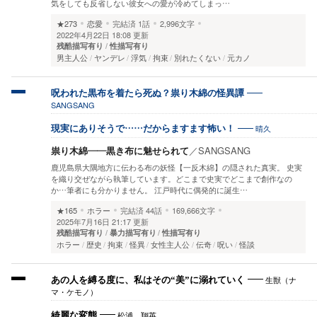
気をしても反省しない彼女への愛が冷めてしまっ…
★273
恋愛
完結済
1話
2,996文字
2022年4月22日 18:08 更新
残酷描写有り
性描写有り
男主人公
ヤンデレ
浮気
拘束
別れたくない
元カノ
呪われた黒布を着たら死ぬ？祟り木綿の怪異譚
SANGSANG
晴久
現実にありそうで……だからますます怖い！
祟り木綿——黒き布に魅せられて
／
SANGSANG
鹿児島県大隅地方に伝わる布の妖怪【一反木綿】の隠された真実。 史実
を織り交ぜながら執筆しています。どこまで史実でどこまで創作なの
か…筆者にも分かりません。 江戸時代に偶発的に誕生…
★165
ホラー
完結済
44話
169,666文字
2025年7月16日 21:17 更新
残酷描写有り
暴力描写有り
性描写有り
ホラー
歴史
拘束
怪異
女性主人公
伝奇
呪い
怪談
生獣（ナ
あの人を縛る度に、私はその“美”に溺れていく
マ・ケモノ）
松浦 翔英
綺麗な変態