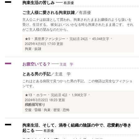
有原優
拘束生活の苦しみ
ご主人様に愛される拘束奴隷
／
有原優
主人公ニナは奴隷として買われ、拘束されたままお嬢様のような扱いを
受け、生活する。 彼女はいついかなる時も拘束されたまま過ごす。 それ
がご主人様の望みなのだから。
★9
異世界ファンタジー
完結済
24話
45,048文字
2025年4月6日 17:03 更新
拘束
奴隷
主道 学
お腹空いてる？
とある男の手記
／
主道 学
これはとある病院で見つかった男の手記。 この物語は完全なフィクショ
ンです。
★13
ホラー
完結済
4話
1,908文字
2024年3月22日 18:23 更新
残酷描写有り
空腹
昏睡
拘束
密室
恐怖
拘束生活、そして、渦巻く組織の陰謀の中で、恋愛劇が巻き
有原優
起こる