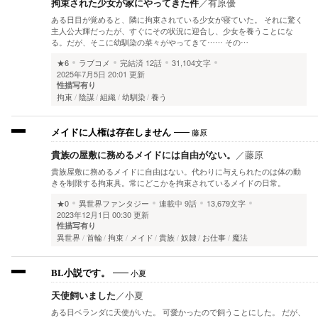
拘束された少女が家にやってきた件
／
有原優
ある日目が覚めると、隣に拘束されている少女が寝ていた。 それに驚く
主人公大輝だったが、すぐにその状況に迎合し、少女を養うことにな
る。だが、そこに幼馴染の菜々がやってきて…… その…
★6
ラブコメ
完結済
12話
31,104文字
2025年7月5日 20:01 更新
性描写有り
拘束
陰謀
組織
幼馴染
養う
藤原
メイドに人権は存在しません
貴族の屋敷に務めるメイドには自由がない。
／
藤原
貴族屋敷に務めるメイドに自由はない。代わりに与えられたのは体の動
きを制限する拘束具。常にどこかを拘束されているメイドの日常。
★0
異世界ファンタジー
連載中
9話
13,679文字
2023年12月1日 00:30 更新
性描写有り
異世界
首輪
拘束
メイド
貴族
奴隷
お仕事
魔法
小夏
BL小説です。
天使飼いました
／
小夏
ある日ベランダに天使がいた。 可愛かったので飼うことにした。 だが、