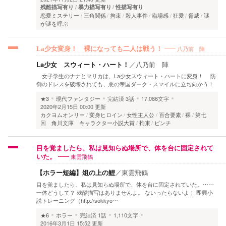
残酷描写有り
暴力描写有り
性描写有り
恋愛ミステリー
三角関係
拘束
殺人事件
臨場感
狂愛
脅威
謎
が謎を呼ぶ
八乃前 陣
La少女変身！ 裸になっても二人は戦う！
La少女 スウィート・ハート！
／
八乃前 陣
女子学生のナナとマリカは、La少女スウィート・ハートに変身！ 防
御のドレスを破壊されても、悪の帝国ダーク・スマイルに立ち向かう！
★3
現代ファンタジー
完結済
3話
17,086文字
2020年2月15日 00:00 更新
カクヨムオンリー
変身ヒロイン
女性主人公
百合要素
裸
第七
回 角川文庫 キャラクター小説大賞
拘束
ピンチ
目を覚ましたら、私は見知らぬ場所で、体を台に固定されて
東雲飛鶴
いた。
【ホラー短編】俎の上の鯉
／
東雲飛鶴
目を覚ましたら、私は見知らぬ場所で、体を台に固定されていた。……
一体どうして？ 残酷描写はありませんよ。 ないったらないよ！ 即興小
説トレーニング（http://sokkyo…
★6
ホラー
完結済
1話
1,110文字
2016年3月1日 15:52 更新