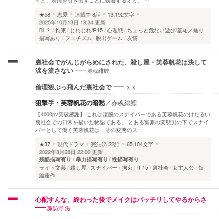
★58
恋愛
連載中
8話
13,192文字
2025年10月13日 13:34 更新
BL？
拘束
じれじれ/R15
心理戦
ちょっと危ない遊び/羞恥／焦り
描写あり
フェチズム
脱出ゲーム
友情
裏社会でがんじがらめにされた、殺し屋・芙蓉帆花は決して
赤魂緋鯉
涙を流さない
ＸＸ
倫理観ぶっ飛んだ裏社会で
狙撃手・芙蓉帆花の暗愁
／
赤魂緋鯉
【4000pv突破感謝】 これは凄腕のスナイパーである芙蓉帆花のけだるい
裏社会での日常を描いた物語である。 とある富豪の変態男の下でスナイ
パーとして働く芙蓉帆花は、その変態のス…
★37
現代ドラマ
完結済
22話
65,104文字
2022年3月28日 22:00 更新
残酷描写有り
暴力描写有り
性描写有り
ライト文芸
殺し屋
スナイパー
拘束
R-15
裏社会
女主人公
短
編連作
心配すんな、終わった後でメイクはバッチリしてやるからさ
諏訪野 滋