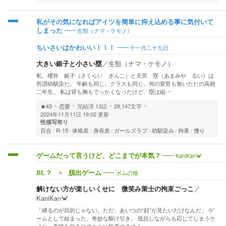
私がその気になればアイツを簡単に抑え込める事に気付いて
生獣（ナマ・ケモノ）
しまった
十一月二十九日
ちいさいはかわいい！！！
大きい銀子と小さい塁
／
生獣（ナマ・ケモノ）
私、櫻井 銀子（さくらい ぎんこ）と天宮 塁（あまみや るい）は
所謂幼馴染だ。 年齢も同じ。クラスも同じ。何の変哲も無いただの高校
二年生。 私は背も胸もでっかくなったけど、塁は縦…
★43
恋愛
完結済
13話
28,147文字
2024年11月11日 19:02 更新
性描写有り
百合
R-15
体格差
身長差
ガールズラブ
幼馴染み
拘束
擽り
KaniKan🦀
ゲームだって言うけど、どこまでが本気？
ポムの狼
BL？ × 脱出ゲーム
解けない方が楽しいくせに 微笑み策士の拘束ごっこ
／
KaniKan🦀
「縛るのが目的じゃない。ただ、あいつの“顔”が見たいだけなんだ」 ゲ
ームとして始まった、奇妙な駆け引き。 抵抗しながらも応じてしまうケ
イと、表情を引き出すことに執着するオミ。 …