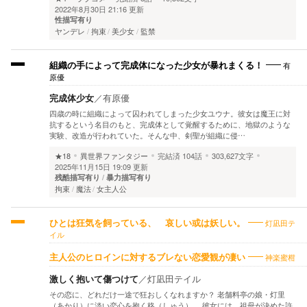
2022年8月30日 21:16 更新
性描写有り
ヤンデレ
拘束
美少女
監禁
有
組織の手によって完成体になった少女が暴れまくる！
原優
完成体少女
／
有原優
四歳の時に組織によって囚われてしまった少女ユウナ。彼女は魔王に対
抗するという名目のもと、完成体として覚醒するために、地獄のような
実験、改造が行われていた。そんな中、剣聖が組織に侵…
★18
異世界ファンタジー
完結済
104話
303,627文字
2025年11月15日 19:09 更新
残酷描写有り
暴力描写有り
拘束
魔法
女主人公
灯凪田テ
ひとは狂気を飼っている、 哀しい或は妖しい。
イル
神楽蜜柑
主人公のヒロインに対するブレない恋愛観が凄い
激しく抱いて傷つけて
／
灯凪田テイル
その恋に、どれだけ一途で狂おしくなれますか？ 老舗料亭の娘・灯里
（あかり）に淡い恋心を抱く柊（しゅう）。 彼女には、祖母が決めた許