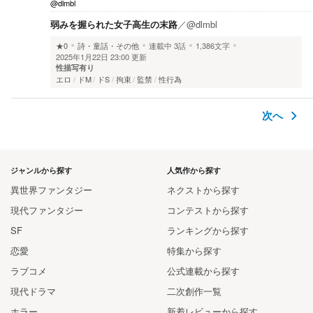
@dlmbl
弱みを握られた女子高生の末路
／
@dlmbl
★0
詩・童話・その他
連載中
3話
1,386文字
2025年1月22日 23:00 更新
性描写有り
エロ
ドM
ドS
拘束
監禁
性行為
次へ
ジャンルから探す
人気作から探す
異世界ファンタジー
ネクストから探す
現代ファンタジー
コンテストから探す
SF
ランキングから探す
恋愛
特集から探す
ラブコメ
公式連載から探す
現代ドラマ
二次創作一覧
ホラー
新着レビューから探す