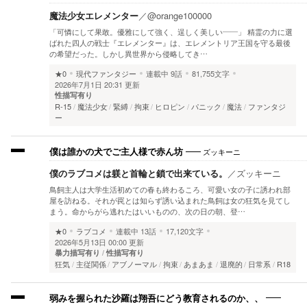
魔法少女エレメンター
／
@orange100000
「可憐にして果敢。優雅にして強く、逞しく美しい――」 精霊の力に選
ばれた四人の戦士『エレメンター』は、エレメントリア王国を守る最後
の希望だった。しかし異世界から侵略してき…
★0
現代ファンタジー
連載中
9話
81,755文字
2026年7月1日 20:31 更新
性描写有り
R-15
魔法少女
緊縛
拘束
ヒロピン
パニック
魔法
ファンタジ
ー
ズッキーニ
僕は誰かの犬でご主人様で赤ん坊
僕のラブコメは躾と首輪と鎖で出来ている。
／
ズッキーニ
鳥飼主人は大学生活初めての春も終わるころ、可愛い女の子に誘われ部
屋を訪ねる。それが罠とは知らず誘い込まれた鳥飼は女の狂気を見てし
まう。命からがら逃れたはいいものの、次の日の朝、登…
★0
ラブコメ
連載中
13話
17,120文字
2026年5月13日 00:00 更新
暴力描写有り
性描写有り
狂気
主従関係
アブノーマル
拘束
あまあま
退廃的
日常系
R18
弱みを握られた沙羅は翔吾にどう教育されるのか、、