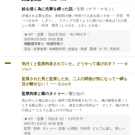
絵を描く為に先輩を縛った話
／
生獣（ナマ・ケモノ）
評価される事を恐れ、美術部の無い学校で1人絵を描く少女……月宮 雫
（つきみや しずく）。 スランプで思うように描けない彼女は1人の美
しい先輩……白河 透羽（しらかわ とわ）と出会…
★107
恋愛
完結済
20話
50,788文字
2025年3月29日 19:02 更新
残酷描写有り
性描写有り
百合
先輩後輩
AI補助利用
絵描き
拘束
緊縛
Ｒ-15
共依存
響
気付くと監禁拘束されていた。どうやって逃げ出す？
ぴあの
監禁された男と監禁した女。二人の関係が気になって一瞬も
黒須友香
目が離せない！
監禁拘束と蝶のタトゥー
／
響ぴあの
気が付くと俺は知らない場所で監禁拘束されていた。俺の秘密を暴こう
とする敵は美しい女性だった。 彼女の真の目的は？ そして、俺の本当
の姿は？ どんでん返しのその先は――？
★121
恋愛
完結済
1話
5,972文字
2021年1月21日 18:36 更新
監禁
拘束
タトゥー
拉致
心理戦
共依存
どんでん返し
美しい
女性