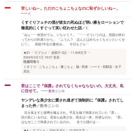
苦しいね～。ただのこちょこちょなのに恥ずかしいね～。
𝓚
くすぐりフェチの僕が彼女の死ぬほど弱い腋をローションで
徹底的にくすぐって笑い狂わせた話
／
𝓚
「ねぇ……休憩がてら、シちゃう？」 「……そういうのは、宿題が終わ
ってからの約束だから」 「ふうん？ ほんとはめちゃくちゃシたいくせ
に♡」 高校1年生の夏休み。 今日もぐら…
★21
ラブコメ
連載中
3話
11,949文字
2024年3月1日 19:07 更新
性描写有り
くすぐり
こちょこちょ
腋こちょ
脇
拘束
ハード
幼馴染
女子
高生
君はここで『保護』されてなくちゃならないの。大丈夫、私
数奇ニシロ
に任せて。
ヤンデレな美少女に愛され過ぎて強制的に『保護』されてし
まった件
／
数奇ニシロ
目を覚ますと猿轡を噛まされ、手足を枷で拘束されていた『君』。
目の前にいるのは、見知らぬ美少女。彼女は一体、何者なのか。『君』
はなぜここで拘束されているのか。 全てが謎のま…
★4
ラブコメ
完結済
8話
10,302文字