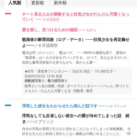
人気順
更新順
新作順
チート系主人公が調教すると狂気少女がだんだん可愛くなっ
６月流雨空
ていく
ねすと
愛を探し、見つけるための物語
観測者の断罪回路（ログ・データ）――狂気少女を再定義せ
よ――
／
６月流雨空
魔法は理（ロジック）、愛はバグ。 ――300年の孤独を経て、最強の
「観測者」は一人の少女をデバッグする。 かつて、名もなき王がいた。
高度な魔導演算能力を持ちながら、誰からも愛…
★675
異世界ファンタジー
完結済
26話
101,665文字
2026年5月3日 12:00 更新
残酷描写有り
暴力描写有り
指導という名の調教
拘束
ダークファンタジー
ハーレム
村づくり
クエスト
だんだん可愛くなる
理数系
教官
ハイブリッジ
浮気した彼女をわからせたら病んだ話です
浮気をしても反省しない彼女への愛が冷めてしまった話 続
き
／
ハイブリッジ
自分の浮気が原因で主人公と別れることになってしまった瑞穂夏帆。 大
好きな主人公と絶対に別れたくない夏帆は行動に出ることにした。 『浮