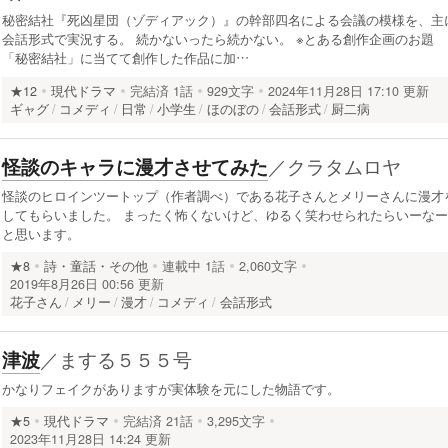
秘密結社『死凶星団（ゾディアック）』の幹部四名による会議の模様を、主
会話形式で実況する。 続かないったら続かない。 ※とある創作企画のお題
「秘密結社」に当てて創作した作品に加…
★12
現代ドラマ
完結済
1話
929文字
2024年11月28日 17:10 更新
ギャグ
コメディ
日常
小学生
ほのぼの
会話形式
厨二病
／
クラタムロヤ
怪談のキャラに漫才させてみた
怪談のヒロインツートップ（作者調べ）である花子さんとメリーさんに漫才
してもらいました。 まったく怖くないけど、ゆるく笑わせられたらいーなー
と思います。
★8
詩・童話・その他
連載中
1話
2,060文字
2019年8月26日 00:56 更新
花子さん
メリー
漫才
コメディ
会話形式
／
まする５５５号
津波
かなりフェイクがありますが実体験を元にした物語です。
★5
現代ドラマ
完結済
21話
3,295文字
2023年11月28日 14:24 更新