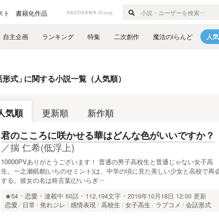
スト
書籍化作品
KADOKAWA Group
自主企画
ランキング
特集
二次創作
魔法のiらんど
人気
話形式
」
に関する小説一覧（人気順）
人気順
更新順
新作順
君のこころに咲かせる華はどんな色がいいですか？
／
揣 仁希(低浮上)
10000PVありがとうございます！ 普通の男子高校生と普通じゃない女子高
生。一之瀬眠都(いちのせミント)は、中学の頃に見た美しい少女と高校で再
する。彼女の名は柊言葉(ひいらぎ…
★54
恋愛
連載中
60話
112,194文字
2019年10月18日 12:00 更新
恋愛
日常
焦れジレ
感情表現
高校生
女子高生
ラブコメ
会話形式