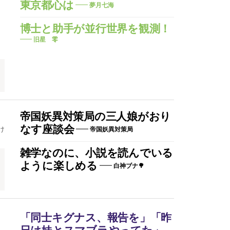
東京都心は
夢月七海
博士と助手が並行世界を観測！
旧星 零
帝国妖異対策局の三人娘がおり
なす座談会
け
帝国妖異対策局
雑学なのに、小説を読んでいる
ように楽しめる
白神ブナ🌳
ン
「同士キグナス、報告を」「昨