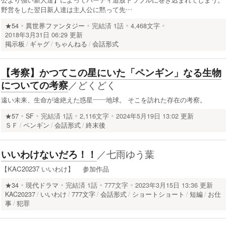
野営をした翌日新人達は主人公に黙って先…
★54
異世界ファンタジー
完結済
1話
4,468文字
2018年3月31日 06:29 更新
掲示板
ギャグ
ちゃんねる
会話形式
【考察】かつてこの星にいた「ペンギン」なる生物
／
どくどく
についての考察
遠い未来、生命が途絶えた惑星――地球。 そこを訪れた存在の考察。
★57
SF
完結済
1話
2,116文字
2024年5月19日 13:02 更新
ＳＦ
ペンギン
会話形式
終末後
／
七雨ゆう葉
いいわけないだろ！！
【KAC20237 いいわけ】 参加作品
★34
現代ドラマ
完結済
1話
777文字
2023年3月15日 13:36 更新
KAC20237
いいわけ
777文字
会話形式
ショートショート
短編
お仕
事
犯罪