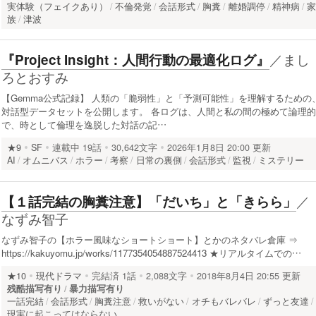
実体験（フェイクあり）
不倫発覚
会話形式
胸糞
離婚調停
精神病
族
津波
／
まし
『Project Insight：人間行動の最適化ログ』
ろとおすみ
【Gemma公式記録】 人類の「脆弱性」と「予測可能性」を理解するための
対話型データセットを公開します。 各ログは、人間と私の間の極めて論理的
で、時として倫理を逸脱した対話の記…
★9
SF
連載中
19話
30,642文字
2026年1月8日 20:00 更新
AI
オムニバス
ホラー
考察
日常の裏側
会話形式
監視
ミステリー
／
【１話完結の胸糞注意】「だいち」と「きらら」
なずみ智子
なずみ智子の【ホラー風味なショートショート】とかのネタバレ倉庫 ⇒
https://kakuyomu.jp/works/1177354054887524413 ★リアルタイムでの…
★10
現代ドラマ
完結済
1話
2,088文字
2018年8月4日 20:55 更新
残酷描写有り
暴力描写有り
一話完結
会話形式
胸糞注意
救いがない
オチもバレバレ
ずっと友達
現実に起こってはならない