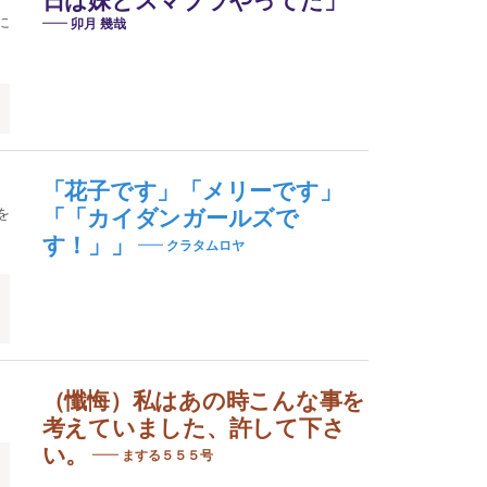
日は妹とスマブラやってた」
に
卯月 幾哉
「花子です」「メリーです」
を
「「カイダンガールズで
す！」」
クラタムロヤ
（懺悔）私はあの時こんな事を
考えていました、許して下さ
い。
まする５５５号