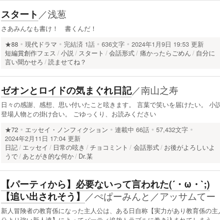
／
浅葱
スタート
さあみんなも書け！ 書くんだ！
★88
現代ドラマ
完結済
1話
636文字
2024年1月9日 19:53 更新
短編賞創作フェス
小説
スタート
会話形式
痛かったらごめん
自分に
言い聞かせろ
読ませてね？
／
南山之寿
ゼオンとロイドの気まぐれ日記
日々の感謝、感想、思い付いたこと呟きます。 言葉で笑いを届けたい。 小
登場人物との掛け合い。 ごゆっくり、お読みください
★72
エッセイ・ノンフィクション
連載中
66話
57,432文字
2024年2月11日 17:04 更新
日記
エッセイ
日常の呟き
チョコミント
会話形式
お後がよろしいよ
うで
あとがき的な何か
Dr.某
【パーティから】必要ないって言われた(´・ω・`;)
／
ぺぱーみんと／アッサムてー
【追い出されそう】
新人冒険者の教育係になった主人公は、ある日自称【実力があり教育係の主
公より強い新人達】によってパーティ追放トラブルに巻き込まれてしまう。