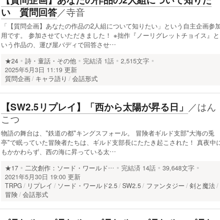
／
寺音
い 質問回答
「【質問企画】あなたの作品の2人組について知りたい」という自主企画参
用です。 参加させていただきました！ ※拙作『ノーリグレットチョイス』と
いう作品の、運び屋バディで回答させ…
★24
詩・童話・その他
完結済
1話
2,515文字
2025年5月3日 11:19 更新
質問企画
キャラ語り
会話形式
／
はん
【SW2.5リプレイ】「西から太陽が昇る日」
こつ
物語の舞台は、"鉄道の都"キングスフォール。 冒険者ギルド支部"大海の兎
亭"で眠っていた冒険者たちは、ギルド支部長にたたき起こされた！ 真夜中
もかかわらず、西の海に昇っている太…
★17
二次創作：ソード・ワールド…
完結済
14話
39,648文字
2021年5月30日 19:00 更新
TRPG
リプレイ
ソード・ワールド2.5
SW2.5
ファンタジー
剣と魔法
冒険
会話形式