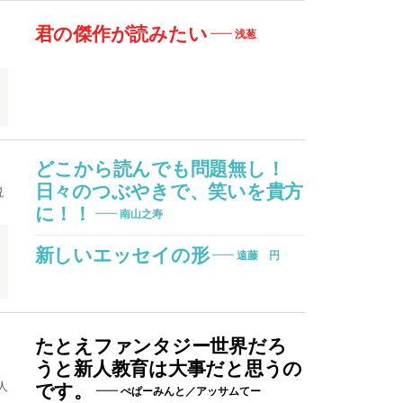
君の傑作が読みたい
浅葱
どこから読んでも問題無し！
日々のつぶやきで、笑いを貴方
説
に！！
南山之寿
新しいエッセイの形
遠藤 円
たとえファンタジー世界だろ
うと新人教育は大事だと思うの
人
です。
ぺぱーみんと／アッサムてー