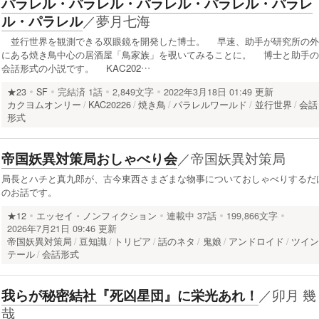
パラレル・パラレル・パラレル・パラレル・パラレ
／
夢月七海
ル・パラレル
並行世界を観測できる双眼鏡を開発した博士。 早速、助手が研究所の外
にある焼き鳥中心の居酒屋「鳥家族」を覗いてみることに。 博士と助手の
会話形式の小説です。 KAC202…
★23
SF
完結済
1話
2,849文字
2022年3月18日 01:49 更新
カクヨムオンリー
KAC20226
焼き鳥
パラレルワールド
並行世界
会話
形式
／
帝国妖異対策局
帝国妖異対策局おしゃべり会
局長とハチと真九郎が、古今東西さまざまな物事についておしゃべりするだ
のお話です。
★12
エッセイ・ノンフィクション
連載中
37話
199,866文字
2026年7月21日 09:46 更新
帝国妖異対策局
豆知識
トリビア
話のネタ
鬼娘
アンドロイド
ツイ
テール
会話形式
／
卯月 幾
我らが秘密結社『死凶星団』に栄光あれ！
哉