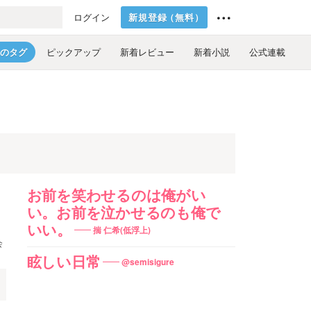
新規登録
（
無料
）
ログイン
のタグ
ピックアップ
新着レビュー
新着小説
公式連載
お前を笑わせるのは俺がい
い。お前を泣かせるのも俺で
いい。
揣 仁希(低浮上)
会
眩しい日常
@semisigure