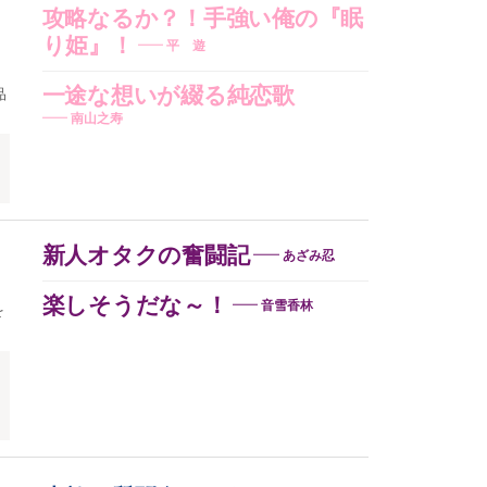
攻略なるか？！手強い俺の『眠
り姫』！
平 遊
品
一途な想いが綴る純恋歌
南山之寿
新人オタクの奮闘記
あざみ忍
楽しそうだな～！
音雪香林
を