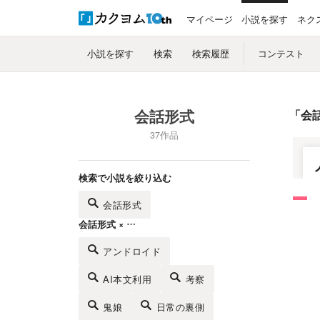
マイページ
小説を探す
ネク
小説を探す
検索
検索履歴
コンテスト
会話形式
「
会
37作品
検索で小説を絞り込む
会話形式
会話形式 × …
アンドロイド
AI本文利用
考察
鬼娘
日常の裏側