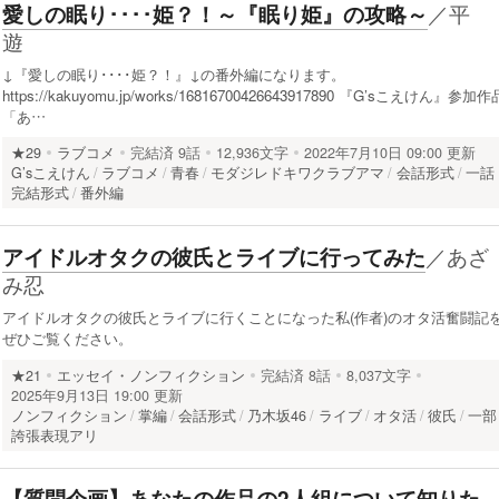
／
平
愛しの眠り････姫？！～『眠り姫』の攻略～
遊
↓『愛しの眠り････姫？！』↓の番外編になります。
https://kakuyomu.jp/works/16816700426643917890 『G’sこえけん』参加作
「あ…
★29
ラブコメ
完結済
9話
12,936文字
2022年7月10日 09:00 更新
G’sこえけん
ラブコメ
青春
モダジレドキワクラブアマ
会話形式
一話
完結形式
番外編
／
あざ
アイドルオタクの彼氏とライブに行ってみた
み忍
アイドルオタクの彼氏とライブに行くことになった私(作者)のオタ活奮闘記
ぜひご覧ください。
★21
エッセイ・ノンフィクション
完結済
8話
8,037文字
2025年9月13日 19:00 更新
ノンフィクション
掌編
会話形式
乃木坂46
ライブ
オタ活
彼氏
一部
誇張表現アリ
【質問企画】あなたの作品の2人組について知りた