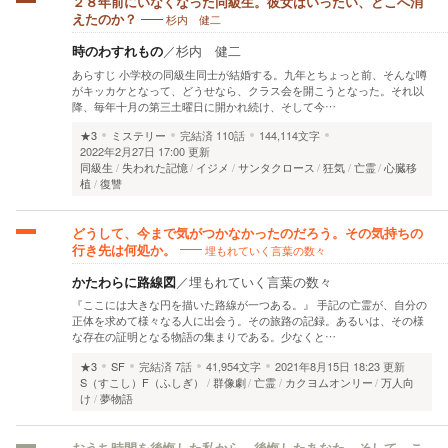
２８年前にいなくなった同級生。彼女はいったい、どこへ消
杉内 健二
えたのか？
時のわすれもの
／
杉内 健二
あらすじ 小学校の同級生同士が結婚する。九年とちょっと前、そんな噂
がキッカケとなって、どうせなら、クラス会を開こうとなった。それ以
降、毎年十月の第三土曜日に開かれ続け、そして今…
★3
ミステリー
完結済
110話
144,114文字
2022年2月27日 17:00 更新
同級生
失われた記憶
イジメ
サンタクロース
狂気
亡霊
心臓移
植
復讐
どうして、今まで気がつかなかったのだろう。その気持ちの
埋もれていく言葉の数々
行き先は何処か。
かたわらに路線図
／
埋もれていく言葉の数々
『ここには大きな円を描いた路線が一つある。』 手記の亡霊が、自分の
正体を求めて様々なる人に出会う。その旅路の記録。あるいは、その様
な存在の証明となる物語の集まりである。少なくと…
★3
SF
完結済
7話
41,954文字
2021年8月15日 18:23 更新
S（すこし）F（ふしぎ）
群像劇
亡霊
カクヨムオンリー
万人向
け
夢物語