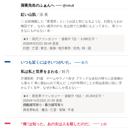
@roku8
深夜先生のふぁんへ
紅い山肌
／
深 夜
◇ 以前掲載した『変電所』というお話と対になるような、幻想もりおか
物語です。 ながい歳月ののち 女は捨てた故郷にもどってきた。 喪うべ
きなにものもない 名…
★3
現代ファンタジー
連載中
7話
3,080文字
2026年8月2日 08:45 更新
幻想
亡霊
東北
孤独
地方都市
狂気
秋
謎
鈴乃
いつも近くにはそいつがいた。
私は私と世界をまわる
／
鈴乃
片瀬悠莉 21歳 ゲームやラノベ好き ブラックな会社の帰りに歩道橋か
ら落ちて 車に跳ねられて死んだ この21年間のことが死ぬ直前に頭に 浮
かんでくる中、なぜか私にしか見えない…
★3
異世界ファンタジー
連載中
19話
20,304文字
2024年10月23日 21:55 更新
残酷描写有り
暴力描写有り
異世界転生
魔法
亡霊
冒険
不老
お餅
”俺”は知った。あの女は人を殺したのだ。