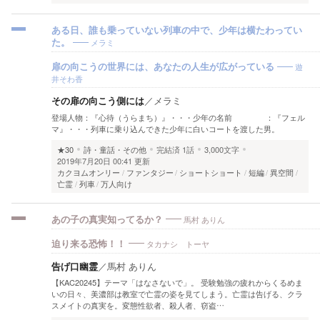
ある日、誰も乗っていない列車の中で、少年は横たわってい
メラミ
た。
遊
扉の向こうの世界には、あなたの人生が広がっている
井そわ香
その扉の向こう側には
／
メラミ
登場人物：『心待（うらまち）』・・・少年の名前 ：『フェル
マ』・・・列車に乗り込んできた少年に白いコートを渡した男。
★30
詩・童話・その他
完結済
1話
3,000文字
2019年7月20日 00:41 更新
カクヨムオンリー
ファンタジー
ショートショート
短編
異空間
亡霊
列車
万人向け
馬村 ありん
あの子の真実知ってるか？
タカナシ トーヤ
迫り来る恐怖！！
告げ口幽霊
／
馬村 ありん
【KAC20245】テーマ「はなさないで」。 受験勉強の疲れからくるめま
いの日々、美濃部は教室で亡霊の姿を見てしまう。亡霊は告げる、クラ
スメイトの真実を。変態性欲者、殺人者、窃盗…