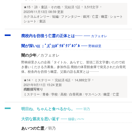
★15
詩・童話・その他
完結済
1話
3,515文字
2023年11月13日 08:59 更新
カクヨムオンリー
短編
ファンタジー
銀河
亡霊
幽霊
ショート
ショート
童話
カフェオレ
廃校内を彷徨う亡霊の正体とは……
野林緑里
闇が深い((( ；ﾟДﾟ)))ｶﾞｸｶﾞｸﾌﾞﾙﾌﾞﾙ
闇の少年
／
カフェオレ
野林緑里さんの企画「タイトル、あらすじ、冒頭二百文字書いたので続
き書いくださる方募集」参加作品 廃校の体育館倉庫で発見された白骨死
体。校舎内を彷徨う幽霊。父親の語る真実とは………
★14
ミステリー
完結済
6話
14,889文字
2021年9月11日 15:24 更新
残酷描写有り
ミステリー
青春
学校
高校
白骨死体
サスペンス
幽霊
亡霊
羽乃
明日ね、ちゃんと食べるから。
猫吸い〜〜
大切な親友を思い返す
あいつの亡霊
／
羽乃