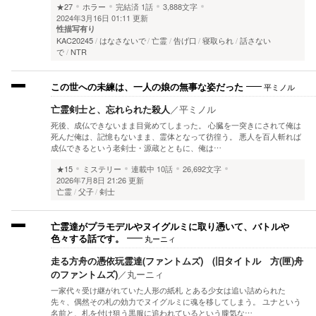
★27
ホラー
完結済
1話
3,888文字
2024年3月16日 01:11 更新
性描写有り
KAC20245
はなさないで
亡霊
告げ口
寝取られ
話さない
で
NTR
平ミノル
この世への未練は、一人の娘の無事な姿だった
亡霊剣士と、忘れられた殺人
／
平ミノル
死後、成仏できないまま目覚めてしまった。 心臓を一突きにされて俺は
死んだ俺は、記憶もないまま、霊体となって彷徨う。 悪人を百人斬れば
成仏できるという老剣士・源蔵とともに、俺は…
★15
ミステリー
連載中
10話
26,692文字
2026年7月8日 21:26 更新
亡霊
父子
剣士
亡霊達がプラモデルやヌイグルミに取り憑いて、バトルや
丸ーニィ
色々する話です。
走る方舟の憑依玩霊達(ファントムズ) (旧タイトル 方(匣)舟
のファントムズ)
／
丸ーニィ
一家代々受け継がれていた人形の紙札 とある少女は追い詰められた
先々、偶然その札の効力でヌイグルミに魂を移してしまう。 ユナという
名前と、札を付け狙う黒服に追われているという朧気な…