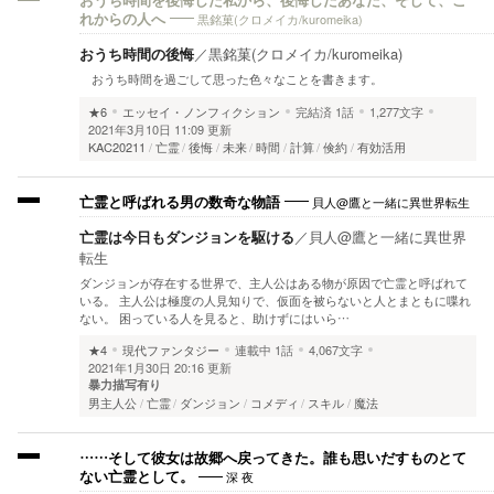
おうち時間を後悔した私から、後悔したあなた、そして、こ
黒銘菓(クロメイカ/kuromeika)
れからの人へ
おうち時間の後悔
／
黒銘菓(クロメイカ/kuromeika)
おうち時間を過ごして思った色々なことを書きます。
★6
エッセイ・ノンフィクション
完結済
1話
1,277文字
2021年3月10日 11:09 更新
KAC20211
亡霊
後悔
未来
時間
計算
倹約
有効活用
貝人@鷹と一緒に異世界転生
亡霊と呼ばれる男の数奇な物語
亡霊は今日もダンジョンを駆ける
／
貝人@鷹と一緒に異世界
転生
ダンジョンが存在する世界で、主人公はある物が原因で亡霊と呼ばれて
いる。 主人公は極度の人見知りで、仮面を被らないと人とまともに喋れ
ない。 困っている人を見ると、助けずにはいら…
★4
現代ファンタジー
連載中
1話
4,067文字
2021年1月30日 20:16 更新
暴力描写有り
男主人公
亡霊
ダンジョン
コメディ
スキル
魔法
……そして彼女は故郷へ戻ってきた。誰も思いだすものとて
深 夜
ない亡霊として。