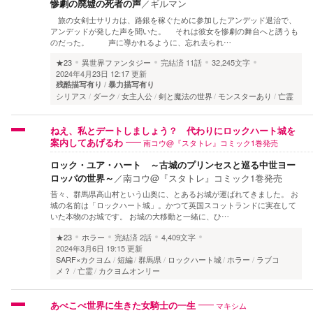
惨劇の廃墟の死者の声
／
ギルマン
旅の女剣士サリカは、路銀を稼ぐために参加したアンデッド退治で、
アンデッドが発した声を聞いた。 それは彼女を惨劇の舞台へと誘うも
のだった。 声に導かれるように、忘れ去られ…
★23
異世界ファンタジー
完結済
11話
32,245文字
2024年4月23日 12:17 更新
残酷描写有り
暴力描写有り
シリアス
ダーク
女主人公
剣と魔法の世界
モンスターあり
亡霊
ねえ、私とデートしましょう？ 代わりにロックハート城を
南コウ@『スタトレ』コミック1巻発売
案内してあげるわ
ロック・ユア・ハート ～古城のプリンセスと巡る中世ヨー
ロッパの世界～
／
南コウ@『スタトレ』コミック1巻発売
昔々、群馬県高山村という山奥に、とあるお城が運ばれてきました。 お
城の名前は「ロックハート城」。かつて英国スコットランドに実在して
いた本物のお城です。 お城の大移動と一緒に、ひ…
★23
ホラー
完結済
2話
4,409文字
2024年3月6日 19:15 更新
SARF×カクヨム
短編
群馬県
ロックハート城
ホラー
ラブコ
メ？
亡霊
カクヨムオンリー
マキシム
あべこべ世界に生きた女騎士の一生