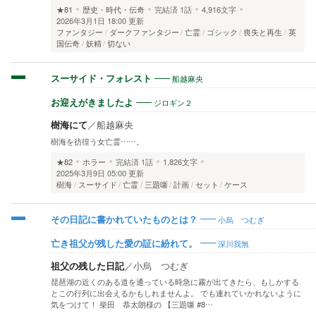
★81
歴史・時代・伝奇
完結済
1話
4,916文字
2026年3月1日 18:00 更新
ファンタジー
ダークファンタジー
亡霊
ゴシック
喪失と再生
英
国伝奇
妖精
切ない
船越麻央
スーサイド・フォレスト
ジロギン２
お迎えがきましたよ
樹海にて
／
船越麻央
樹海を彷徨う女亡霊……。
★82
ホラー
完結済
1話
1,826文字
2025年3月9日 05:00 更新
樹海
スーサイド
亡霊
三題噺
計画
セット
ケース
小烏 つむぎ
その日記に書かれていたものとは？
深川我無
亡き祖父が残した愛の証に紛れて。
祖父の残した日記
／
小烏 つむぎ
琵琶湖の近くのある道を通っている時急に霧が出てきたら、もしかする
とこの行列に出会えるかもしれませんよ。 でも連れていかれないように
気をつけて！ 柴田 恭太朗様の 【三題噺 #8…