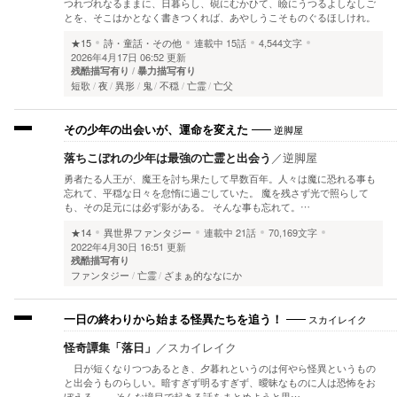
つれづれなるままに、日暮らし、硯にむかひて、瞼にうつるよしなしご
とを、そこはかとなく書きつくれば、あやしうこそものぐるほしけれ。
★15
詩・童話・その他
連載中
15話
4,544文字
2026年4月17日 06:52 更新
残酷描写有り
暴力描写有り
短歌
夜
異形
鬼
不穏
亡霊
亡父
逆脚屋
その少年の出会いが、運命を変えた
落ちこぼれの少年は最強の亡霊と出会う
／
逆脚屋
勇者たる人王が、魔王を討ち果たして早数百年。人々は魔に恐れる事も
忘れて、平穏な日々を怠惰に過ごしていた。 魔を残さず光で照らして
も、その足元には必ず影がある。 そんな事も忘れて。…
★14
異世界ファンタジー
連載中
21話
70,169文字
2022年4月30日 16:51 更新
残酷描写有り
ファンタジー
亡霊
ざまぁ的ななにか
スカイレイク
一日の終わりから始まる怪異たちを追う！
怪奇譚集「落日」
／
スカイレイク
日が短くなりつつあるとき、夕暮れというのは何やら怪異というもの
と出会うものらしい。暗すぎず明るすぎず、曖昧なものに人は恐怖をお
ぼえる。 そんな境目で起きる話をまとめようと思…