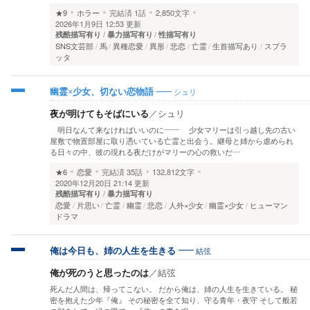
★9
ホラー
完結済
1話
2,850文字
2026年1月9日 12:53 更新
残酷描写有り
暴力描写有り
性描写有り
SNS文芸部
馬
異種恋愛
異形
悲恋
亡霊
生首描写あり
スプラ
ッタ
シュリ
幽霊×少女、切ない恋物語
夜が明けてもそばにいる
／
シュリ
明日なんて来なければいいのに―― 少女マリーは引っ越し先の古い
屋敷で物置部屋に取り憑いている亡霊と出会う。継母と姉から虐められ
る日々の中、彼の現れる夜だけがマリーの心の救いだ…
★6
恋愛
完結済
35話
132,812文字
2020年12月20日 21:14 更新
残酷描写有り
暴力描写有り
恋愛
片思い
亡霊
幽霊
悲恋
人外×少女
幽霊×少女
ヒューマン
ドラマ
結弦
俺は今日も、姉の人生を生きる
俺が死のうと思ったのは
／
結弦
死んだ人間は、帰ってこない。 だから俺は、姉の人生を生きている。 秘
密を抱えた少年『俺』 その秘密を全て知り、守る青年・夜守 そして般若