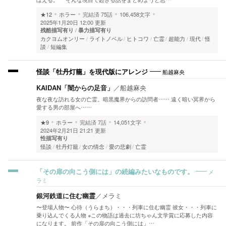
★12
ホラー
完結済
75話
106,458文字
2025年1月20日 12:00 更新
残酷描写有り
暴力描写有り
カクヨムオンリー
ライトノベル
ヒトコワ
亡霊
超能力
現代
怪
談
短編集
船越麻央
怪談「牡丹灯籠」を現代版にアレンジ
KAIDAN「闇からの足音」
／
船越麻央
夜な夜な訪れる女の亡霊。暗黒魔界からの訪問者…… 遠く暗い冥界から
愛する男の部屋へ……
★9
ホラー
完結済
7話
14,051文字
2024年2月21日 21:21 更新
性描写有り
怪談
牡丹灯籠
女の情念
愛の悲劇
亡霊
メ
「その扉の向こう側には」の続編みたいなものです。
ラミ
銀河鉄道に住む幽霊
／
メラミ
〜登場人物〜 心待（うらまち）・・・列車に住む幽霊 彼女・・・列車に
乗り込んでくる人物 ※この物語は過去に坊ちゃん文学賞に応募した内容
になります。 前作「その扉の向こう側には」…