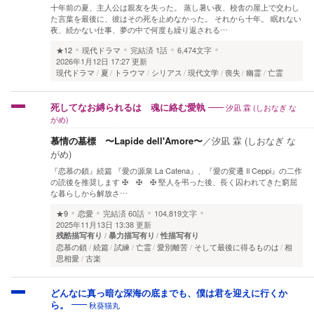
十年前の夏、主人公は親友を失った。 蒸し暑い夜、校舎の屋上で交わし
た言葉を最後に、彼はその死を止めなかった。 それから十年。 眠れない
夜、続かない仕事、夢の中で何度も繰り返される…
★12
現代ドラマ
完結済
1話
6,474文字
2026年1月12日 17:27 更新
現代ドラマ
夏
トラウマ
シリアス
現代文学
喪失
幽霊
亡霊
汐凪 霖 (しおなぎ な
死してなお縛られるは 魂に絡む愛執
がめ)
慕情の墓標 〜Lapide dell'Amore〜
／
汐凪 霖 (しおなぎ な
がめ)
『恋慕の鎖』続篇 『愛の源泉 La Catena』、『愛の変遷 Il Ceppi』の二作
の読後を推奨します ✠ ✠ ✠ 堅人を弔った後、長く囚われてきた窮屈
な暮らしから解放さ…
★9
恋愛
完結済
60話
104,819文字
2025年11月13日 13:38 更新
残酷描写有り
暴力描写有り
性描写有り
恋慕の鎖
続篇
試練
亡霊
愛別離苦
そして最後に得るものは
相
思相愛
古楽
どんなに真っ暗な深海の底までも、僕は君を迎えに行くか
秋葵猫丸
ら。