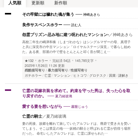
人気順
更新順
新作順
神崎あきら
その牢獄には穢れた魂が集う
読む人
良作サスペンスホラー
怨霊プリズン-忌み地に建つ呪われたマンション-
／
神崎あきら
高校二年生の嶋津和奏（しまづわかな）はシングルマザーの母、真理子
と共に深見市の中古マンション「ロイヤルステージ深見」で暮らし始め
た。ある夜、部屋の中で壁をとんとんと叩く音が聞こえ…
★132
ホラー
完結済
54話
145,785文字
2025年1月26日 11:26 更新
残酷描写有り
暴力描写有り
性描写有り
ガチホラー
亡霊
マンション
ヒトコワ
グロテスク
因業
謎解き
亡霊の花嫁衣装を求めて。約束を守った男は、失った心を取
夏乃緒玻璃
り戻すのか。
霧饅じゅう
愛する妻を想いながら
亡霊の騎士
／
夏乃緒玻璃
妻の死後、故郷を離れて旅していたアルフレドは、廃砦で焚き火を焚い
てしまう。そこは禁足の地――妖精の騎士と呼ばれる亡霊が彷徨う場所
だった。 命乞いしたアルフレドは、亡霊に課せられた…