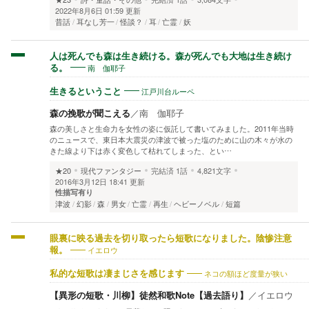
2022年8月6日 01:59 更新
昔話
耳なし芳一
怪談？
耳
亡霊
妖
人は死んでも森は生き続ける。森が死んでも大地は生き続け
南 伽耶子
る。
江戸川台ルーペ
生きるということ
森の挽歌が聞こえる
／
南 伽耶子
森の美しさと生命力を女性の姿に仮託して書いてみました。2011年当時
のニュースで、東日本大震災の津波で被った塩のために山の木々が水の
きた線より下は赤く変色して枯れてしまった、とい…
★20
現代ファンタジー
完結済
1話
4,821文字
2016年3月12日 18:41 更新
性描写有り
津波
幻影
森
男女
亡霊
再生
ヘビーノベル
短篇
眼裏に映る過去を切り取ったら短歌になりました。陰惨注意
イエロウ
報。
ネコの額ほど度量が狭い
私的な短歌は凄まじさを感じます
【異形の短歌・川柳】徒然和歌Note【過去語り】
／
イエロウ