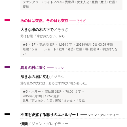
ファンタジー
ライトノベル
異世界
女主人公
魔物
魔法
亡霊
短編
そうざ
あの日は突然、その日も突然
大きな欅の木の下で
／
そうざ
元はお題 「傘は持たない」から
★8
SF
完結済
1話
1,084文字
2023年6月15日 03:59 更新
短編
ショートショート
戦争
老婆
亡霊
雨
雨宿り
傘は持たな
い
ツヨシ
異界の村に着く
深き水の底に沈む
／
ツヨシ
通行止めの先には、あるはずのない村があった。
★5
ホラー
完結済
36話
70,001文字
2022年6月20日 17:52 更新
異界
万人向け
亡霊
怪談
オカルト
長編
ジョン・グレイディー
不運を凌駕する怒りのエネルギー！
憤慨
／
ジョン・グレイディー