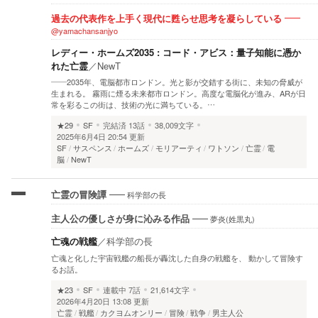
過去の代表作を上手く現代に甦らせ思考を凝らしている
@yamachansanjyo
レディー・ホームズ2035 : コード・アビス：量子知能に憑か
れた亡霊
／
NewT
――2035年、電脳都市ロンドン。光と影が交錯する街に、未知の脅威が
生まれる。 霧雨に煙る未来都市ロンドン。高度な電脳化が進み、ARが日
常を彩るこの街は、技術の光に満ちている。…
★29
SF
完結済
13話
38,009文字
2025年6月4日 20:54 更新
SF
サスペンス
ホームズ
モリアーティ
ワトソン
亡霊
電
脳
NewT
科学部の長
亡霊の冒険譚
夢炎(姓黒丸)
主人公の優しさが身に沁みる作品
亡魂の戦艦
／
科学部の長
亡魂と化した宇宙戦艦の船長が轟沈した自身の戦艦を、 動かして冒険す
るお話。
★23
SF
連載中
7話
21,614文字
2026年4月20日 13:08 更新
亡霊
戦艦
カクヨムオンリー
冒険
戦争
男主人公