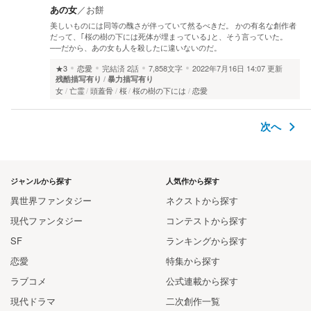
あの女
／
お餅
美しいものには同等の醜さが伴っていて然るべきだ。 かの有名な創作者
だって、｢桜の樹の下には死体が埋まっている｣と、そう言っていた。
──だから、あの女も人を殺したに違いないのだ。
★3
恋愛
完結済
2話
7,858文字
2022年7月16日 14:07 更新
残酷描写有り
暴力描写有り
女
亡霊
頭蓋骨
桜
桜の樹の下には
恋愛
次へ
ジャンルから探す
人気作から探す
異世界ファンタジー
ネクストから探す
現代ファンタジー
コンテストから探す
SF
ランキングから探す
恋愛
特集から探す
ラブコメ
公式連載から探す
現代ドラマ
二次創作一覧