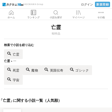
新規登録
ログイン
KADOKAWA Group
ホーム
ランキング
小説を探す
マイページ
その他
亡霊
92作品
検索で小説を絞り込む
亡霊
亡霊 × …
死霊
魔物
英国伝奇
ゴシック
宇宙
「
亡霊
」
に関する小説一覧（人気順）