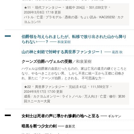
★11
現代ファンタジー
連載中
204話
501,039文字
2026年3月8日 17:18 更新
バトル
亡霊
プラモデル
憑依の器
ちょい読み
KAC20232
カク
ヨムコン11
伯爵領を与えられましたが、転移で放り出された山から降り
和泉茉樹
られない……？
葛西 秋
山の神と剣術で対峙する異世界ファンタジー！
クーンズ伯爵ハヴェルの受難
／
和泉茉樹
ハヴェルは伯爵家の血筋だったものの、家は亡兄の遺児の継ぐところと
なり、やるべきことがない男。 しかし不意に統一王から王都に召喚さ
れ、新たに「クーンズ伯爵」とされる。 不可思議な力…
★22
異世界ファンタジー
完結済
41話
111,559文字
2024年9月17日 17:00 更新
成長
カクヨムオンリー
ライトノベル
万人向け
亡霊
修行
第30
回スニーカー大賞
ギルマン
女剣士は死者の声に導かれ惨劇の地へと至る
森新児
暗黒を断つ少女の剣