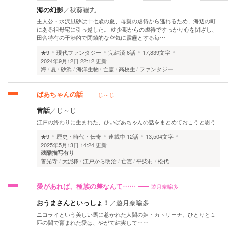
海の幻影
／
秋葵猫丸
主人公・水沢凪砂は十七歳の夏、母親の虐待から逃れるため、海辺の町
にある祖母宅に引っ越した。 幼少期からの虐待ですっかり心を閉ざし、
田舎特有の干渉的で閉鎖的な空気に霹靂とする毎…
★9
現代ファンタジー
完結済
6話
17,839文字
2024年9月12日 22:12 更新
海
夏
砂浜
海洋生物
亡霊
高校生
ファンタジー
じ～じ
ばあちゃんの話
昔話
／
じ～じ
江戸の終わりに生まれた、ひいばあちゃんの話をまとめておこうと思う
★9
歴史・時代・伝奇
連載中
12話
13,504文字
2025年5月13日 14:24 更新
残酷描写有り
善光寺
大泥棒
江戸から明治
亡霊
平柴村
松代
遊月奈喩多
愛があれば、種族の差なんて……
おうまさんといっしょ！
／
遊月奈喩多
ニコライという美しい馬に惹かれた人間の姫・カトリーナ。ひとりと１
匹の間で育まれた愛は、やがて結実して……