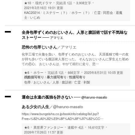
★10
現代ドラマ
完結済
1話
3,908文字
2021年3月16日 19:01 更新
KAC20214
ミステリー（？）
ホラー（？）
亡霊
同窓会
退魔
士
いじめ
全身包帯ずくめのおじいさん、人形と腹話術で話す不気味な
アマリエ
ストーリー
恐怖の包帯じいさん
／
アマリエ
化学工場で火傷を負い、包帯ずくめのおじいさん。 天涯孤独で唯一の友
が持ち歩いている腹話術人形だった。 そんなおじいさんに芽生えた初め
ての恋心。 おじいさんは、やがて凶行に走り、悲…
★6
ホラー
完結済
1話
666文字
2025年8月31日 10:05 更新
残酷描写有り
暴力描写有り
性描写有り
包帯
おじいさん
人形
腹話術
亡霊
剥製
@haruno-masato
運命は永遠の孤独を許さない
ある少女の人生
／
@haruno-masato
https://www.bungeisha.co.jp/bookinfo/catalog/list.jsp?
Free=%82%A0%82%E9%8F%AD%8F%97%82%CC…
★6
異世界ファンタジー
連載中
4話
16,610文字
2026年7月26日 11:57 更新