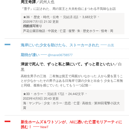
周王奇譚
／
武州人也
『墨子』に記された、周の宣王と大夫杜伯にまつわる不気味なお話
★36
歴史・時代・伝奇
完結済
2話
3,683文字
2020年7月1日 21:32 更新
残酷描写有り
芦花公園百物語
中国史
亡霊
復讐
朱
歴史ホラー
怪奇
周
白黒
海岸にいた少女を助けたら、ストーカーされた
@mane06758577
期待が凄い
津波で死んで、ずっと私と隣にいて。ずっと君といたい
／
白
黒
高校生男子の三池 二有無は貧乏で両親がいなかった 人から愛を貰うこ
とが少なかったその男子はある日海岸で謎の少女と出会う 少女も二有無
と同様、孤独を感じていた そしてもう一つ記憶…
★33
ホラー
完結済
17話
24,442文字
2023年4月9日 20:43 更新
海
ヤンデレ
少女
ホラー
悲恋
亡霊
高校生
第30回電撃小説大
賞
新生ホームズ＆ワトソンが、AIに憑いた亡霊モリアーティに
NewT
挑む！