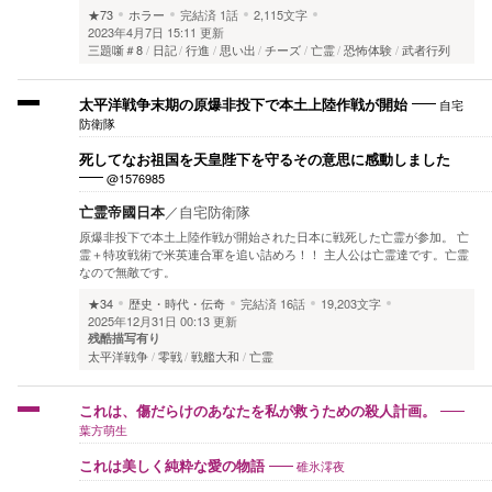
★73
ホラー
完結済
1話
2,115文字
2023年4月7日 15:11 更新
三題噺＃8
日記
行進
思い出
チーズ
亡霊
恐怖体験
武者行列
自宅
太平洋戦争末期の原爆非投下で本土上陸作戦が開始
防衛隊
死してなお祖国を天皇陛下を守るその意思に感動しました
@1576985
亡霊帝國日本
／
自宅防衛隊
原爆非投下で本土上陸作戦が開始された日本に戦死した亡霊が参加。 亡
霊＋特攻戦術で米英連合軍を追い詰めろ！！ 主人公は亡霊達です。亡霊
なので無敵です。
★34
歴史・時代・伝奇
完結済
16話
19,203文字
2025年12月31日 00:13 更新
残酷描写有り
太平洋戦争
零戦
戦艦大和
亡霊
これは、傷だらけのあなたを私が救うための殺人計画。
葉方萌生
碓氷澪夜
これは美しく純粋な愛の物語