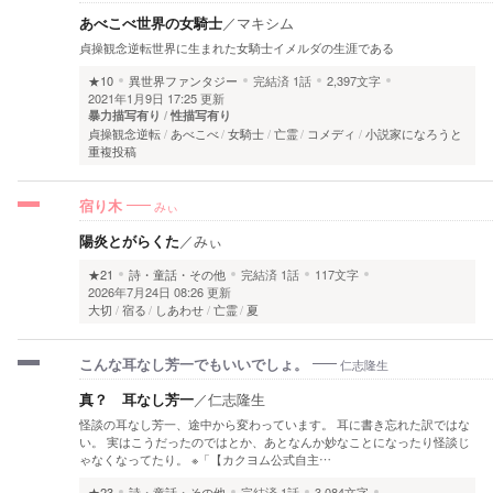
あべこべ世界の女騎士
／
マキシム
貞操観念逆転世界に生まれた女騎士イメルダの生涯である
★10
異世界ファンタジー
完結済
1話
2,397文字
2021年1月9日 17:25 更新
暴力描写有り
性描写有り
貞操観念逆転
あべこべ
女騎士
亡霊
コメディ
小説家になろうと
重複投稿
みぃ
宿り木
陽炎とがらくた
／
みぃ
★21
詩・童話・その他
完結済
1話
117文字
2026年7月24日 08:26 更新
大切
宿る
しあわせ
亡霊
夏
仁志隆生
こんな耳なし芳一でもいいでしょ。
真？ 耳なし芳一
／
仁志隆生
怪談の耳なし芳一、途中から変わっています。 耳に書き忘れた訳ではな
い。 実はこうだったのではとか、あとなんか妙なことになったり怪談じ
ゃなくなってたり。 ※「【カクヨム公式自主…
★23
詩・童話・その他
完結済
1話
3,084文字