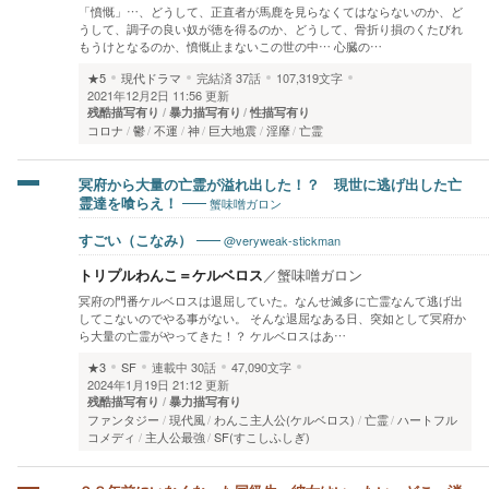
「憤慨」…、どうして、正直者が馬鹿を見らなくてはならないのか、ど
うして、調子の良い奴が徳を得るのか、どうして、骨折り損のくたびれ
もうけとなるのか、憤慨止まないこの世の中… 心臓の…
★5
現代ドラマ
完結済
37話
107,319文字
2021年12月2日 11:56 更新
残酷描写有り
暴力描写有り
性描写有り
コロナ
鬱
不運
神
巨大地震
淫靡
亡霊
冥府から大量の亡霊が溢れ出した！？ 現世に逃げ出した亡
蟹味噌ガロン
霊達を喰らえ！
@veryweak-stickman
すごい（こなみ）
トリプルわんこ＝ケルベロス
／
蟹味噌ガロン
冥府の門番ケルベロスは退屈していた。なんせ滅多に亡霊なんて逃げ出
してこないのでやる事がない。 そんな退屈なある日、突如として冥府か
ら大量の亡霊がやってきた！？ ケルベロスはあ…
★3
SF
連載中
30話
47,090文字
2024年1月19日 21:12 更新
残酷描写有り
暴力描写有り
ファンタジー
現代風
わんこ主人公(ケルベロス)
亡霊
ハートフル
コメディ
主人公最強
SF(すこしふしぎ)