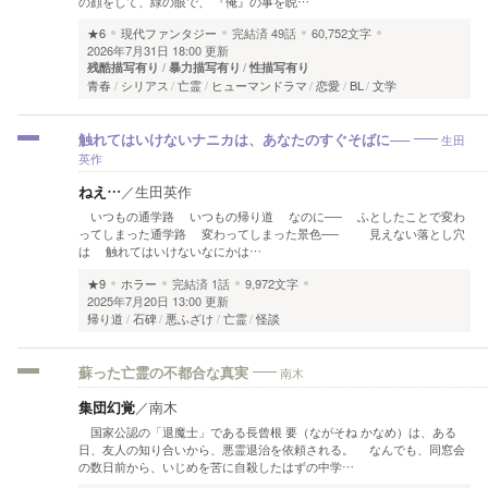
の顔をして、緑の眼で、 『俺』の事を睨…
★6
現代ファンタジー
完結済
49話
60,752文字
2026年7月31日 18:00 更新
残酷描写有り
暴力描写有り
性描写有り
青春
シリアス
亡霊
ヒューマンドラマ
恋愛
BL
文学
生田
触れてはいけないナニカは、あなたのすぐそばに──
英作
ねえ…
／
生田英作
いつもの通学路 いつもの帰り道 なのに── ふとしたことで変わ
ってしまった通学路 変わってしまった景色── 見えない落とし穴
は 触れてはいけないなにかは…
★9
ホラー
完結済
1話
9,972文字
2025年7月20日 13:00 更新
帰り道
石碑
悪ふざけ
亡霊
怪談
南木
蘇った亡霊の不都合な真実
集団幻覚
／
南木
国家公認の「退魔士」である長曾根 要（ながそね かなめ）は、ある
日、友人の知り合いから、悪霊退治を依頼される。 なんでも、同窓会
の数日前から、いじめを苦に自殺したはずの中学…