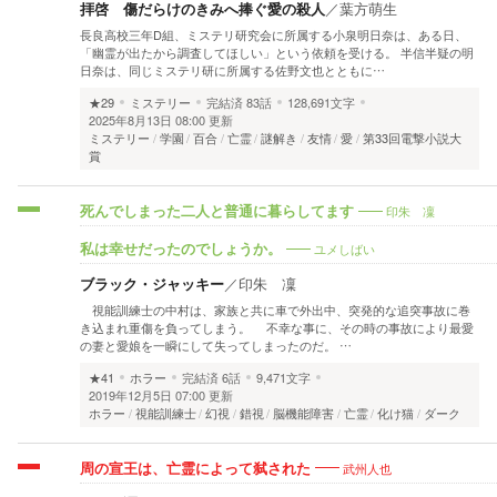
拝啓 傷だらけのきみへ捧ぐ愛の殺人
／
葉方萌生
長良高校三年D組、ミステリ研究会に所属する小泉明日奈は、ある日、
「幽霊が出たから調査してほしい」という依頼を受ける。 半信半疑の明
日奈は、同じミステリ研に所属する佐野文也とともに…
★29
ミステリー
完結済
83話
128,691文字
2025年8月13日 08:00 更新
ミステリー
学園
百合
亡霊
謎解き
友情
愛
第33回電撃小説大
賞
印朱 凜
死んでしまった二人と普通に暮らしてます
ユメしばい
私は幸せだったのでしょうか。
ブラック・ジャッキー
／
印朱 凜
視能訓練士の中村は、家族と共に車で外出中、突発的な追突事故に巻
き込まれ重傷を負ってしまう。 不幸な事に、その時の事故により最愛
の妻と愛娘を一瞬にして失ってしまったのだ。 …
★41
ホラー
完結済
6話
9,471文字
2019年12月5日 07:00 更新
ホラー
視能訓練士
幻視
錯視
脳機能障害
亡霊
化け猫
ダーク
武州人也
周の宣王は、亡霊によって弑された