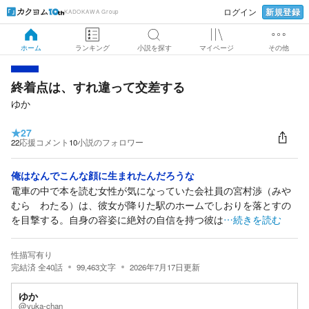
新規登録
ログイン
KADOKAWA Group
ホーム
ランキング
小説を探す
マイページ
その他
終着点は、すれ違って交差する
ゆか
★
27
22
応援コメント
10
小説のフォロワー
俺はなんでこんな顔に生まれたんだろうな
電車の中で本を読む女性が気になっていた会社員の宮村渉（みや
むら わたる）は、彼女が降りた駅のホームでしおりを落とすの
を目撃する。自身の容姿に絶対の自信を持つ彼は
…続きを読む
性描写有り
完結済
全
40
話
99,463
文字
2026年7月17日
更新
ゆか
@yuka-chan