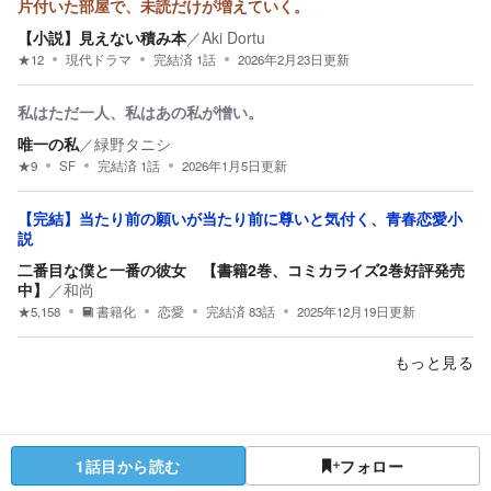
片付いた部屋で、未読だけが増えていく。
【小説】見えない積み本
／
Aki Dortu
★
12
現代ドラマ
完結済
1
話
2026年2月23日
更新
私はただ一人、私はあの私が憎い。
唯一の私
／
緑野タニシ
★
9
SF
完結済
1
話
2026年1月5日
更新
【完結】当たり前の願いが当たり前に尊いと気付く、青春恋愛小
説
二番目な僕と一番の彼女 【書籍2巻、コミカライズ2巻好評発売
中】
／
和尚
★
5,158
書籍化
恋愛
完結済
83
話
2025年12月19日
更新
もっと見る
1話目から読む
フォロー