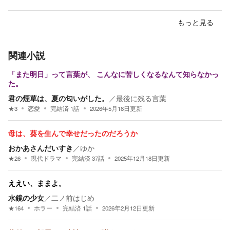
もっと見る
関連小説
「また明日」って言葉が、 こんなに苦しくなるなんて知らなかっ
た。
君の煙草は、夏の匂いがした。
／
最後に残る言葉
★
3
恋愛
完結済
1
話
2026年5月18日
更新
母は、葵を生んで幸せだったのだろうか
おかあさんだいすき
／
ゆか
★
26
現代ドラマ
完結済
37
話
2025年12月18日
更新
ええい、ままよ。
水鏡の少女
／
二ノ前はじめ
★
164
ホラー
完結済
1
話
2026年2月12日
更新