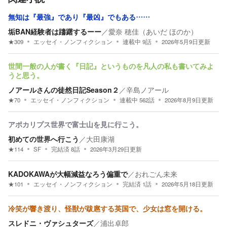
無知は『最強』であり『最凶』でもある……
垢BAN経験者は躊躇するーー
／
愛奈 穂佳（あいだ ほのか）
★
309
エッセイ・ノンフィクション
連載中
9
話
2026年5月9日
更新
世間一般の人が書く『日記』というものを凡人の私も書いてみよ
うと思う。
ノアールさんの徒然日記Season２
／
辛島ノアール
★
70
エッセイ・ノンフィクション
連載中
562
話
2026年8月9日
更新
アポカリプス世界で富士山を見に行こう。
初めての世界へ行こう
／
大田康湖
★
114
SF
完結済
8
話
2026年3月29日
更新
KADOKAWAが大幅減益なろう偏重で
／
おれごん未来
★
101
エッセイ・ノンフィクション
完結済
1
話
2026年5月18日
更新
冷笑が響き渡り、怪獣が跋扈する英国で、少女は窓を開ける。
スレドニ・ヴァシュターズ
／
浦出卓郎