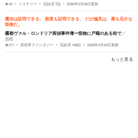
★
43
ミステリー
完結済
7
話
2026年3月26日
更新
魔法は証明できる、 殺意も証明できる、 だが偏見は、最も厄介な
怪物だ。
霧都ヴァル・ロンドリア探偵事件簿ー怪物に戸籍のある街で
／
虫松
★
271
異世界ファンタジー
完結済
168
話
2026年3月24日
更新
もっと見る