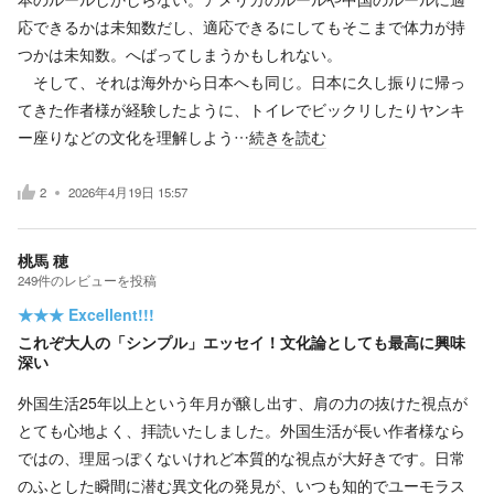
応できるかは未知数だし、適応できるにしてもそこまで体力が持
つかは未知数。へばってしまうかもしれない。
そして、それは海外から日本へも同じ。日本に久し振りに帰っ
てきた作者様が経験したように、トイレでビックリしたりヤンキ
ー座りなどの文化を理解しよう…
続きを読む
2
2026年4月19日 15:57
桃馬 穂
249
件の
レビューを投稿
★★★
Excellent!!!
これぞ大人の「シンプル」エッセイ！文化論としても最高に興味
深い
外国生活25年以上という年月が醸し出す、肩の力の抜けた視点が
とても心地よく、拝読いたしました。外国生活が長い作者様なら
ではの、理屈っぽくないけれど本質的な視点が大好きです。日常
のふとした瞬間に潜む異文化の発見が、いつも知的でユーモラス