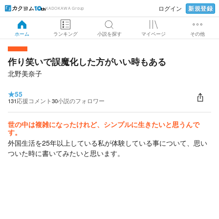
新規登録
ログイン
KADOKAWA Group
ホーム
ランキング
小説を探す
マイページ
その他
作り笑いで誤魔化した方がいい時もある
北野美奈子
★
55
131
応援コメント
30
小説のフォロワー
世の中は複雑になったけれど、シンプルに生きたいと思うんで
す。
外国生活を25年以上している私が体験している事について、思い
ついた時に書いてみたいと思います。