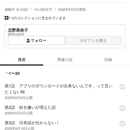
連載中
全
104
話
141,053
文字
2026年8月5日
更新
1つのコレクションに含まれています
北野美奈子
@MinakoK
フォロー
ギフトを贈る
目次
関連小説
詳細
目次
1〜30
第1話 アプリのダウンロードが出来ないんです。って言い
たくない時
2025年8月4日
公開
第2話 好き嫌いが増えた説
2025年8月5日
公開
第3話 日本語が分からない！
2025年8月15日
公開