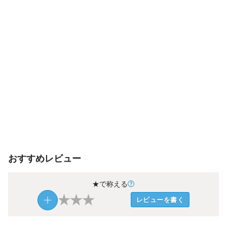
おすすめレビュー
★で称える
★
★
★
レビューを書く