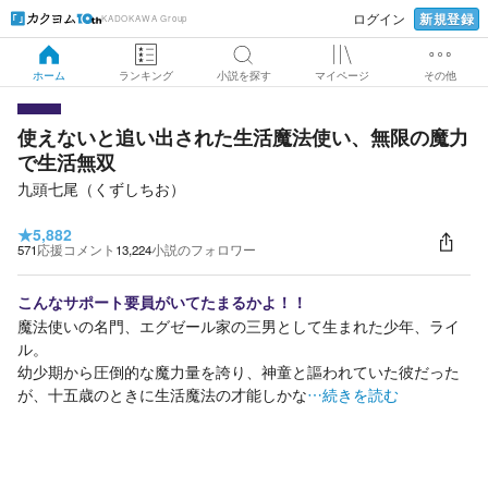
新規登録
ログイン
KADOKAWA Group
ホーム
ランキング
小説を探す
マイページ
その他
使えないと追い出された生活魔法使い、無限の魔力
で生活無双
九頭七尾（くずしちお）
★
5,882
571
応援コメント
13,224
小説のフォロワー
こんなサポート要員がいてたまるかよ！！
魔法使いの名門、エグゼール家の三男として生まれた少年、ライ
ル。
幼少期から圧倒的な魔力量を誇り、神童と謳われていた彼だった
が、十五歳のときに生活魔法の才能しかな
…続きを読む