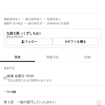
残酷描写有り
暴力描写有り
性描写有り
連載中
全
106
話
236,208
文字
2026年8月7日
更新
九頭七尾（くずしちお）
@kuzushichio
フォロー
ギフトを贈る
目次
関連小説
詳細
目次
更新予定
毎週 金曜日 18:00
予定は変更される可能性があります
1〜30
第１話 一族の面汚しだったみたい