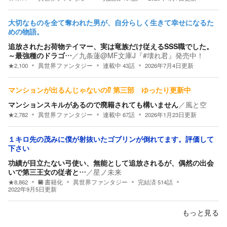
大切なものを全て奪われた男が、自分らしく生きて幸せになるた
めの物語。
追放されたお荷物テイマー、実は竜族だけ従えるSSS職でした。
～最強種のドラゴ…
／
九条蓮@MF文庫J『#壊れ君』発売中！
★
2,100
異世界ファンタジー
連載中
43
話
2026年7月4日
更新
マンションが出るんじゃないの⁉︎ 第三部 ゆったり更新中
マンションスキルがあるので廃籍されても構いません
／
風と空
★
2,782
異世界ファンタジー
連載中
67
話
2026年1月23日
更新
１キロ先の茂みに僕が射抜いたゴブリンが倒れてます。評価して
下さい
功績が目立たない弓使い、無能として追放されるが、偶然の出会
いで第三王女の従者と…
／
星ノ未来
★
8,862
書籍化
異世界ファンタジー
完結済
514
話
2022年9月5日
更新
もっと見る