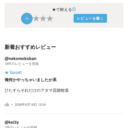
★で称える
★
★
★
レビューを書く
新着おすすめレビュー
@nekomokoban
18
件の
レビューを投稿
★
Good!
俺何かやっちゃいましたか系
ひたすらそれだけのアタマ花畑牧場
2026年6月18日 13:04
@kei3y
7
件の
レビューを投稿