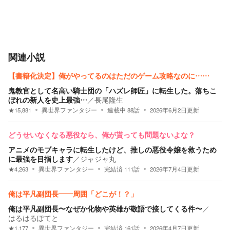
関連小説
【書籍化決定】俺がやってるのはただのゲーム攻略なのに……
鬼教官として名高い騎士団の「ハズレ師匠」に転生した。落ちこ
ぼれの新人を史上最強…
／
長尾隆生
★
15,881
異世界ファンタジー
連載中
88
話
2026年6月2日
更新
どうせいなくなる悪役なら、俺が貰っても問題ないよな？
アニメのモブキャラに転生したけど、推しの悪役令嬢を救うため
に最強を目指します
／
ジャジャ丸
★
4,263
異世界ファンタジー
完結済
111
話
2026年7月4日
更新
俺は平凡副団長――周囲「どこが！？」
俺は平凡副団長〜なぜか化物や英雄が敬語で接してくる件〜
／
はるはるぽてと
★
1,177
異世界ファンタジー
完結済
161
話
2026年4月7日
更新