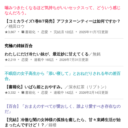
噛みつきたくなるほど気持ちがいいセックスって、どういう感じ
なんだろう。
【コミカライズ1巻8/7発売】アフタヌーンティーは如何ですか？
／
桃田ロウ
★
3,867
書籍化
恋愛
完結済
122
話
2025年11月7日
更新
究極の姉妹百合
わたしにだけ冷たい妹が、最近妙に甘えてくる
／
無銘
★
2,219
恋愛
連載中
165
話
2026年7月31日
更新
不眠症の女子高生から「添い寝して」とおねだりされる年の差百
合。
【書籍化】いばら姫とおやすみ。
／
深水紅茶（リプトン）
★
3,332
書籍化
恋愛
連載中
142
話
2026年2月14日
更新
【百合】「おまえのすべてが愛おしく、誰より愛すべき存在なの
だ」
【完結】冷徹な闇の女神様の孤独を癒したら、甘々束縛生活が始
まったんですけど！？
／
鐘楼