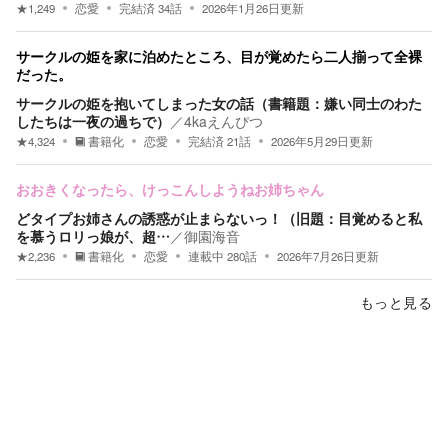
★
1,249
恋愛
完結済
34
話
2026年1月26日
更新
サークルの姫を家に泊めたところ、目が覚めたら二人揃って全裸
だった。
サークルの姫を抱いてしまった女の話（書籍題：嫌い同士のわた
したちは一夜の過ちで）
／
4kaえんぴつ
★
4,324
書籍化
恋愛
完結済
21
話
2026年5月29日
更新
おおきくなったら、けっこんしようねお姉ちゃん
どタイプお姉さんの誘惑が止まらないっ！（旧題：目覚めると私
を慕うロリっ娘が、超…
／
御園海音
★
2,236
書籍化
恋愛
連載中
280
話
2026年7月26日
更新
もっと見る