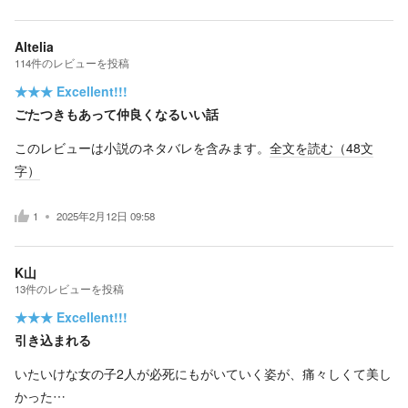
Altelia
114
件の
レビューを投稿
★★★
Excellent!!!
ごたつきもあって仲良くなるいい話
このレビューは小説のネタバレを含みます。
全文を読む（
48
文
字）
1
2025年2月12日 09:58
K山
13
件の
レビューを投稿
★★★
Excellent!!!
引き込まれる
いたいけな女の子2人が必死にもがいていく姿が、痛々しくて美し
かった…