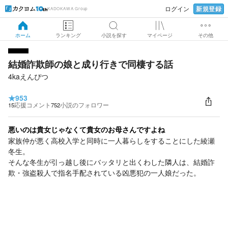
新規登録
ログイン
KADOKAWA Group
ホーム
ランキング
小説を探す
マイページ
その他
結婚詐欺師の娘と成り行きで同棲する話
4kaえんぴつ
★
953
15
応援コメント
752
小説のフォロワー
悪いのは貴女じゃなくて貴女のお母さんですよね
家族仲が悪く高校入学と同時に一人暮らしをすることにした綾瀬
冬生。
そんな冬生が引っ越し後にバッタリと出くわした隣人は、結婚詐
欺・強盗殺人で指名手配されている凶悪犯の一人娘だった。