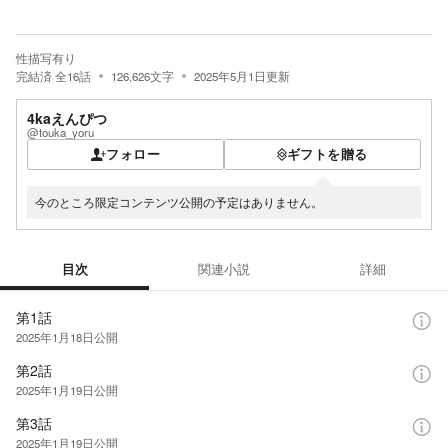
性描写有り
完結済
全
16
話
126,626
文字
2025年5月1日
更新
4kaえんぴつ
@touka_yoru
フォロー
ギフトを贈る
今のところ限定コンテンツ公開の予定はありません。
目次
関連小説
詳細
目次
第1話
2025年1月18日
公開
第2話
2025年1月19日
公開
第3話
2025年1月19日
公開