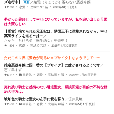
ズ進行中】
／
綾雅（りょうが）要らない悪役令嬢
最新
★
2,763
恋愛
連載中
931
話
2026年8月9日
更新
夢だった薬師として幸せにやっていますが、私を追い出した母国
は大変らしい
【受賞】捨てられた元王妃は、隣国王子に溺愛されながら、幸せ
薬師ライフを送る〜妹…
／
たかた ちひろ＠『転生幼女』発売中！
★
1,806
恋愛
完結済
70
話
2025年4月30日
更新
ただこの世界【髪色が明るい＝ブサイク】なようでして……
推定悪役令嬢は国一番の【ブサイク】に嫁がされるようです
／
恵ノ島すず
★
6,117
書籍化
恋愛
完結済
41
話
2025年10月26日
更新
売れ残り騎士と感情のない引退聖女。縁談回避が目的の不純な婚
約の行方は。
琥珀色の騎士は聖女の左手に愛を誓う
／
笹井風琉
★
2,590
書籍化
恋愛
完結済
46
話
2026年5月17日
更新