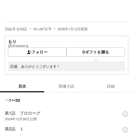
完結済
全
53
話
161,287
文字
2025年1月12日
更新
もり
@winwwwing
フォロー
ギフトを贈る
応援、ありがとうございます！
目次
関連小説
詳細
目次
1〜30
第1話 プロローグ
2024年12月26日
公開
第2話 １