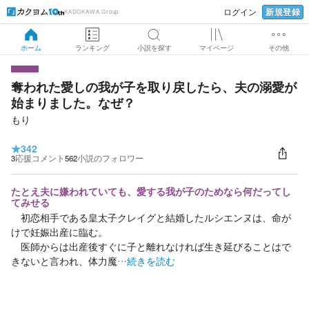
新規登録
ログイン
KADOKAWA Group
ホーム
ランキング
小説を探す
マイページ
その他
奪われた愛しの我が子を取り戻したら、夫の溺愛が
始まりました。なぜ？
もり
★
342
3
応援コメント
562
小説のフォロワー
たとえ夫に嫌われていても、愛する我が子のためなら何だってし
てみせる
初恋相手である皇太子クレイグと結婚したルシエンヌは、命が
けで妊娠出産に臨む。
医師からは出産後すぐに子と離れなければ生き延びることはで
きないと言われ、体力魔
…続きを読む