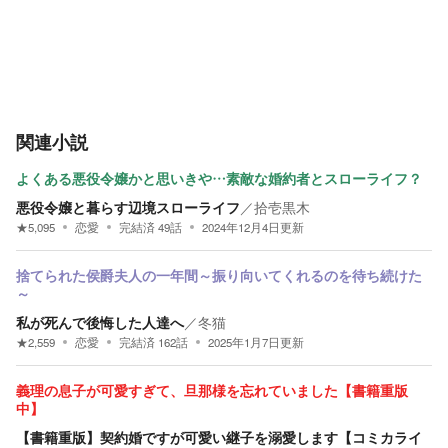
関連小説
よくある悪役令嬢かと思いきや…素敵な婚約者とスローライフ？
悪役令嬢と暮らす辺境スローライフ
／
拾壱黒木
★
5,095
恋愛
完結済
49
話
2024年12月4日
更新
捨てられた侯爵夫人の一年間～振り向いてくれるのを待ち続けた
～
私が死んで後悔した人達へ
／
冬猫
★
2,559
恋愛
完結済
162
話
2025年1月7日
更新
義理の息子が可愛すぎて、旦那様を忘れていました【書籍重版
中】
【書籍重版】契約婚ですが可愛い継子を溺愛します【コミカライ