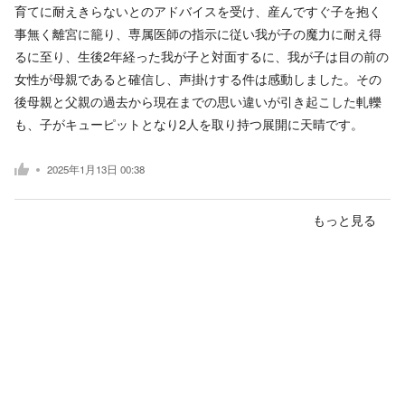
育てに耐えきらないとのアドバイスを受け、産んですぐ子を抱く
事無く離宮に籠り、専属医師の指示に従い我が子の魔力に耐え得
るに至り、生後2年経った我が子と対面するに、我が子は目の前の
女性が母親であると確信し、声掛けする件は感動しました。その
後母親と父親の過去から現在までの思い違いが引き起こした軋轢
も、子がキューピットとなり2人を取り持つ展開に天晴です。
2025年1月13日 00:38
もっと見る