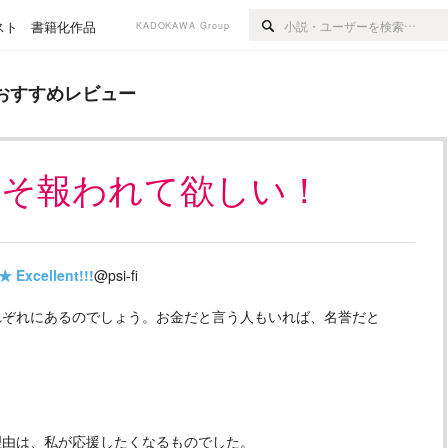
スト
書籍化作品
KADOKAWA Group
ビュー
おすすめレビュー
こそ報われて欲しい！
★
Excellent!!!
@psi-fi
ぞれにあるのでしょう。お金だと言う人もいれば、名誉だと
由は、私が応援したくなるものでした。