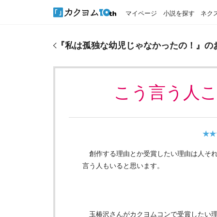
マイページ
小説を探す
ネク
『
私は孤独な幼児じゃなかったの！
』のおすすめレ
『
私は孤独な幼児じゃなかったの！
』の
こう言う人
★★
創作する理由とか受賞したい理由は人それ
言う人もいると思います。
玉椿沢さんがカクヨムコンで受賞したい理