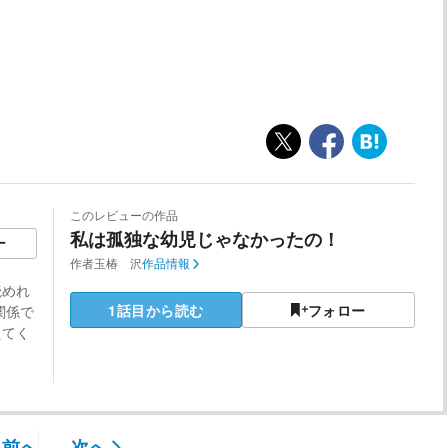
このレビューの作品
私は孤独な幼児じゃなかったの！
ー
作者
玉椿 沢
作品情報
読めれ
1話目から読む
フォロー
関係で
えてく
前へ
次へ