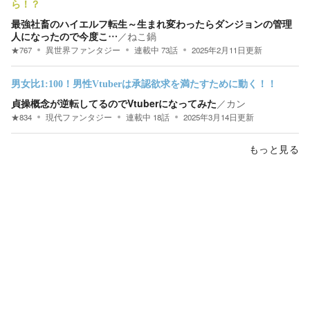
ら！？
最強社畜のハイエルフ転生～生まれ変わったらダンジョンの管理
人になったので今度こ…
／
ねこ鍋
★
767
異世界ファンタジー
連載中
73
話
2025年2月11日
更新
男女比1:100！男性Vtuberは承認欲求を満たすために動く！！
貞操概念が逆転してるのでVtuberになってみた
／
カン
★
834
現代ファンタジー
連載中
18
話
2025年3月14日
更新
もっと見る