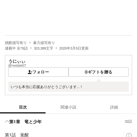
残酷描写有り
暴力描写有り
連載中
全
76
話
323,389
文字
2025年3月5日
更新
うにぃぃ
@reotate07
フォロー
ギフトを贈る
いつも本当に応援ありがとうございます...！
目次
関連小説
詳細
目次
第1章 竜と少年
32話
第1話 覚醒