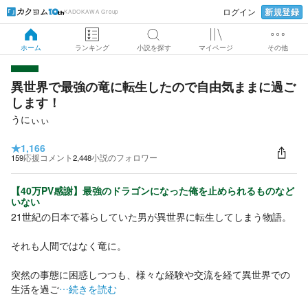
新規登録
ログイン
KADOKAWA Group
ホーム
ランキング
小説を探す
マイページ
その他
異世界で最強の竜に転生したので自由気ままに過ご
します！
うにぃぃ
★
1,166
159
応援コメント
2,448
小説のフォロワー
【40万PV感謝】最強のドラゴンになった俺を止められるものなど
いない
21世紀の日本で暮らしていた男が異世界に転生してしまう物語。
それも人間ではなく竜に。
突然の事態に困惑しつつも、様々な経験や交流を経て異世界での
生活を過ご
…続きを読む