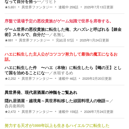
なって自分を拾っ…
／
リヒト
★
5,651
異世界ファンタジー
連載中
259
話
2025年7月13日
更新
序盤で退場予定の悪役貴族がゲーム知識で世界を席巻する。
ゲーム世界の悪役貴族に転生した俺、大ハズレと呼ばれる【錬金
術】スキルで、自分だ…
／
名無し
★
881
異世界ファンタジー
完結済
57
話
2025年1月24日
更新
ハエに転生した主人公がコツコツ努力して最強の魔王になるお
話。
ハエに転生した件 〜ハエ（本物）に転生したら【蠅の王】とし
て国を治めることにな…
／
水垣するめ
★
2,252
異世界ファンタジー
連載中
46
話
2025年2月20日
更新
異世界発、現代居酒屋の神髄をご覧あれ
隠れ居酒屋・越境庵～異世界転移した頑固料理人の物語～
／
呑兵衛和尚
★
2,472
異世界ファンタジー
連載中
159
話
2026年7月24日
更新
努力する天才が1000年以上も生きるハイエルフに転生した