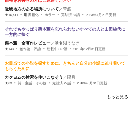
情報をお持ちの方はご連絡ください
近畿地方のある場所について
／
背筋
★
16,411
書籍化
ホラー
完結済
34
話
2023年4月20日
更新
それでもやっぱり栗本薫を忘れられないすべての人と山田純代に
一方的に捧ぐ
栗本薫 全著作レビュー
／
浜名湖うなぎ
★
143
創作論・評論
連載中
367
話
2016年12月31日
更新
お目当ての小説を探すために、きちんと自分の小説に辿り着いて
もらうために
カクヨムの検索を使いこなそう
／
陽月
★
63
詩・童話・その他
完結済
22
話
2018年8月31日
更新
もっと見る