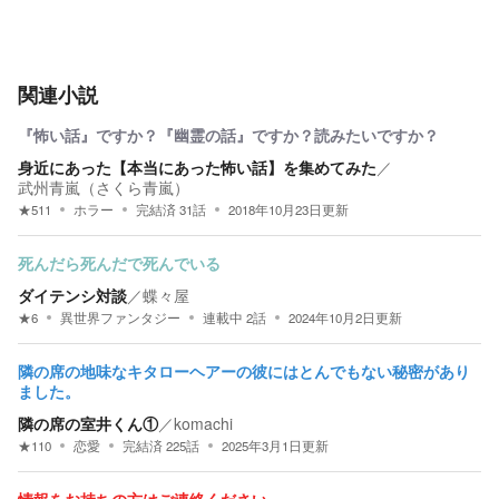
関連小説
『怖い話』ですか？『幽霊の話』ですか？読みたいですか？
身近にあった【本当にあった怖い話】を集めてみた
／
武州青嵐（さくら青嵐）
★
511
ホラー
完結済
31
話
2018年10月23日
更新
死んだら死んだで死んでいる
ダイテンシ対談
／
蝶々屋
★
6
異世界ファンタジー
連載中
2
話
2024年10月2日
更新
隣の席の地味なキタローヘアーの彼にはとんでもない秘密があり
ました。
隣の席の室井くん①
／
komachi
★
110
恋愛
完結済
225
話
2025年3月1日
更新