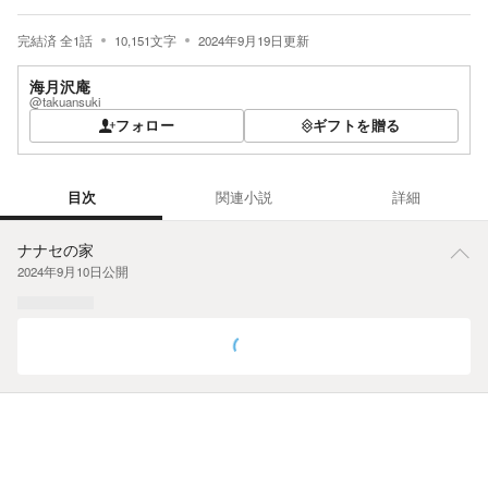
完結済
全
1
話
10,151
文字
2024年9月19日
更新
海月沢庵
@takuansuki
フォロー
ギフトを贈る
目次
関連小説
詳細
目次
ナナセの家
2024年9月10日
公開