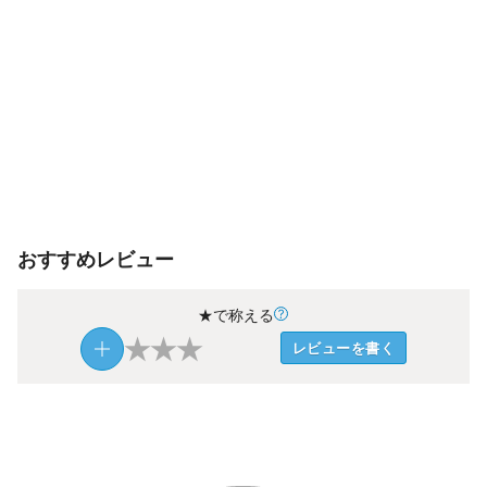
おすすめレビュー
★で称える
★
★
★
レビューを書く