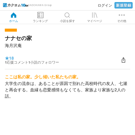
新規登録
ログイン
KADOKAWA Group
ホーム
ランキング
小説を探す
マイページ
その他
ナナセの家
海月沢庵
★
18
1
応援コメント
1
小説のフォロワー
ここは私の家。少し傾いた私たちの家。
大学生の流奈は、あることが原因で別れた高校時代の友人、七瀬
と再会する。血縁も恋愛感情もなくても、家族より家族な2人の
話。