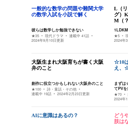
一般的な数学の問題や難関大学
L（リ
の数学入試を小説で解く
グ）
M（
彼らは数学しか勉強できない
1LDK
★
35
現代ドラマ
連載中
41
話
★
5
2024年9月10日
更新
2024年
大阪生まれ大阪育ちが書く大阪
☆1
弁のこと
え、☆
創作に役立つかもしれない大阪弁のこと
まずは
てPV
★
100
詩・童話・その他
連載中
19
話
2024年2月23日
更新
★
70
2024年
AIに意識はあるの？
どう
肢は