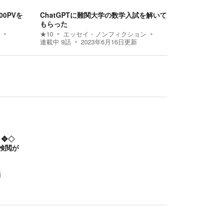
0PVを
ChatGPTに難関大学の数学入試を解いて
もらった
★
10
エッセイ・ノンフィクション
連載中
9
話
2023年6月16日
更新
 ❖◇
検閲が
新