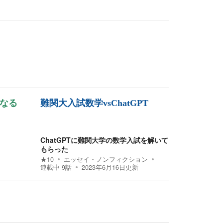
になる
難関大入試数学vsChatGPT
ChatGPTに難関大学の数学入試を解いて
もらった
★
10
エッセイ・ノンフィクション
連載中
9
話
2023年6月16日
更新