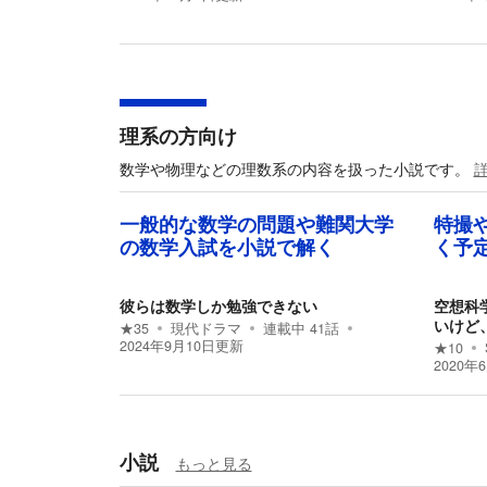
理系の方向け
数学や物理などの理数系の内容を扱った小説です。
一般的な数学の問題や難関大学
特撮
の数学入試を小説で解く
く予
彼らは数学しか勉強できない
空想科
いけど
★
35
現代ドラマ
連載中
41
話
2024年9月10日
更新
★
10
2020年
小説
もっと見る