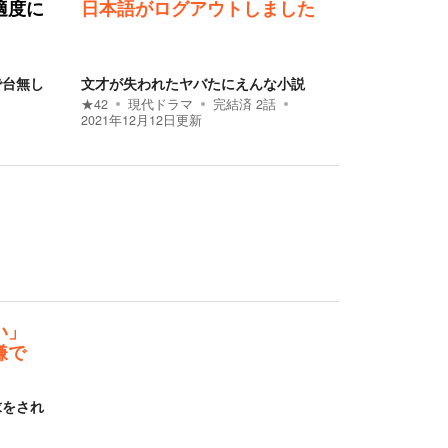
適度に
日本語がログアウトしました
で台無し
文才が失われたヤバたにえんな小説
★
42
現代ドラマ
完結済
2
話
2021年12月12日
更新
い」
嫌で
求をされ