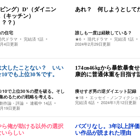
ビング）D’（ダイニン
あれ？ 何しようとして
K（キッチン）
？？？）
Mの住宅
誰しも一度は経験している？
現代ドラマ
完結済
1
話
★
6
現代ドラマ
完結済
1
話
3月4日
更新
2024年2月29日
更新
0は大したことない？ いい
174㎝46㎏から暴飲暴食
10でも上位30％です。
康的に普通体重を目指す
☆10で上位30％の壁を破る。そし
痩せすぎ男の逆ダイエット記録
を集めるための戦略を考える。
★
18
エッセイ・ノンフィクショ
完結済
6
話
2024年1月12日
更新
創作論・評論
連載中
14
話
1月19日
更新
やら俺が助ける以外の選択
バズリなし。3年以上評
ないらしい
い作品が読まれた理由