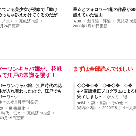
れている美少女が視線で「助け
星☆とフォロワー1桁の作品が500
めっちゃ訴えかけてくるのだが
超えていた理由
ラブコメ
完結済
1
話
★
38
創作論・評論
完結済
3
話
7月24日
更新
2023年7月10日
更新
バーワンキャバ嬢が、花魁
まずは全部読んでほしい
って江戸の常識を覆す！
バーワンキャバ嬢、江戸時代の花
◇◇❖◇❖ ◇❖◇❖ ◇❖
体が入れ替わったので、江戸でも
※＜言語矯正プログラムによる
バーワ…
／
完了しまし…
／
かんなづき
ゆきの＠9月新刊発売
★
84
詩・童話・その他
完結済
3
話
2020年8月14日
更
20
書籍化
・時代・伝奇
完結済
162
話
年9月15日
更新