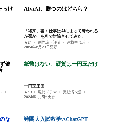
たっけ
AIvsAI、勝つのはどちら？
「将来、書く仕事はAIによって奪われる
か否か」をAIで討論させてみた。
★
21
創作論・評論
連載中
3
話
2024年2月28日
更新
せず健
紙幣はない。硬貨は一円玉だけ
話
一円玉王国
ン
★
10
現代ドラマ
完結済
2
話
2024年1月5日
更新
価のな
難関大入試数学vsChatGPT