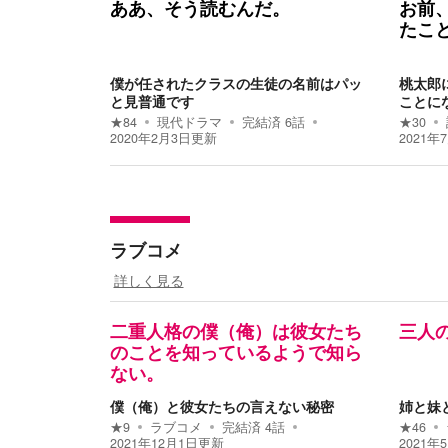
ああ、そう読むんだ。
お前、
たこ
僕が任されたクラスの生徒の名前はパッ
桃太郎
と見普通です
ことに
★
84
現代ドラマ
完結済
6
話
★
30
2020年2月3日
更新
2021年
ラブコメ
詳しく見る
二重人格の僕（俺）は彼女たち
三人
のことを知っているようで知ら
ない。
僕（俺）と彼女たちの言えない秘密
姉と妹
★
9
ラブコメ
完結済
4
話
★
46
2021年12月1日
更新
2021年