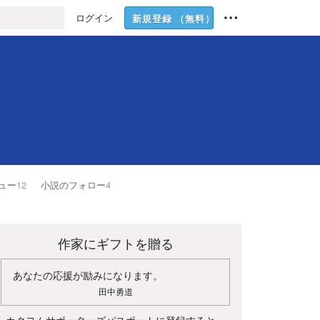
ログイン
新規登録
（無料）
ュー
12
小説のフォロー
4
作家にギフトを贈る
あなたの応援が励みになります。
田中勇道