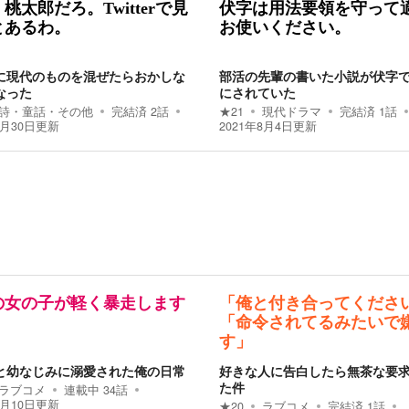
桃太郎だろ。Twitterで見
伏字は用法要領を守って
とあるわ。
お使いください。
に現代のものを混ぜたらおかしな
部活の先輩の書いた小説が伏字
なった
にされていた
詩・童話・その他
完結済
2
話
★
21
現代ドラマ
完結済
1
話
7月30日
更新
2021年8月4日
更新
の女の子が軽く暴走します
「俺と付き合ってくださ
「命令されてるみたいで
す」
と幼なじみに溺愛された俺の日常
好きな人に告白したら無茶な要
た件
ラブコメ
連載中
34
話
5月10日
更新
★
20
ラブコメ
完結済
1
話