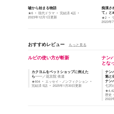
嘘から始まる物語
痴漢さ
て」と
★
6
現代ドラマ
完結済
4
話
2023年12月1日
更新
★
2
2023年
おすすめレビュー
もっと見る
ルビの使い方が斬新
ナン
とな
カクヨムをペットショップに例えた
ナン
ら……
／
花京院 依道
魁と
ナン
★
604
エッセイ・ノンフィクション
七沢
完結済
5
話
2025年1月30日
更新
★
4,4
歴史
2022