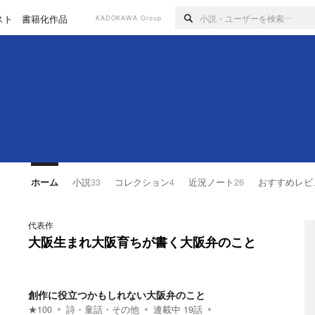
スト
書籍化作品
KADOKAWA Group
ホーム
小説
33
コレクション
4
近況ノート
26
おすすめレビ
代表作
大阪生まれ大阪育ちが書く大阪弁のこと
創作に役立つかもしれない大阪弁のこと
★
100
詩・童話・その他
連載中
19
話