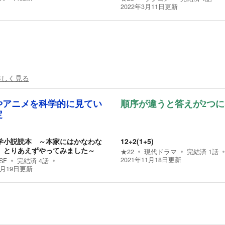
2022年3月11日
更新
詳しく見る
やアニメを科学的に見てい
順序が違うと答えが2つ
定
学小説読本 ～本家にはかなわな
12÷2(1+5)
、とりあえずやってみました～
★
22
現代ドラマ
完結済
1
話
2021年11月18日
更新
SF
完結済
4
話
6月19日
更新