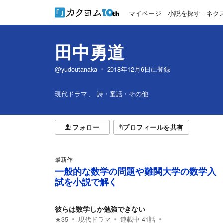
マイページ
小説を探す
ネク
田中勇道
@yudoutanaka
2018年12月6日
に登録
現代ドラマ
詩・童話・その他
フォロー
プロフィールを共有
最新作
一般的な数学の問題や難関大学の数学入
試を小説で解く
彼らは数学しか勉強できない
★
35
現代ドラマ
連載中
41
話