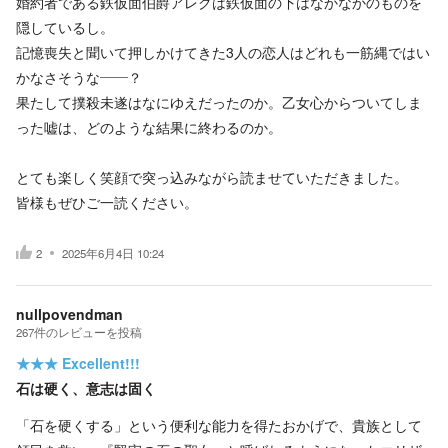
婚約者である鉄仮面伯爵アレクは鉄仮面の下はなかなかのものを
隠しているし。
記憶喪失と聞いて押しかけてきた3人の恋人はどれも一筋縄ではい
かなさそうな――？
果たして撲殺未遂はなにゆえだったのか。乙女心からついてしま
った嘘は、どのような結果に終わるのか。
とても楽しく笑顔で突っ込みながら読ませていただきました。
皆様もぜひご一読ください。
2
2025年6月4日 10:24
nullpovendman
267
件の
レビューを投稿
★★★
Excellent!!!
石は硬く、意志は固く
「石を硬くする」という便利な能力を得たおかげで、貴族として