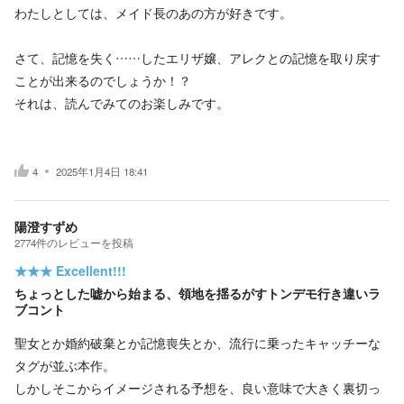
わたしとしては、メイド長のあの方が好きです。
さて、記憶を失く……したエリザ嬢、アレクとの記憶を取り戻す
ことが出来るのでしょうか！？
それは、読んでみてのお楽しみです。
4
2025年1月4日 18:41
陽澄すずめ
2774
件の
レビューを投稿
★★★
Excellent!!!
ちょっとした嘘から始まる、領地を揺るがすトンデモ行き違いラ
ブコント
聖女とか婚約破棄とか記憶喪失とか、流行に乗ったキャッチーな
タグが並ぶ本作。
しかしそこからイメージされる予想を、良い意味で大きく裏切っ