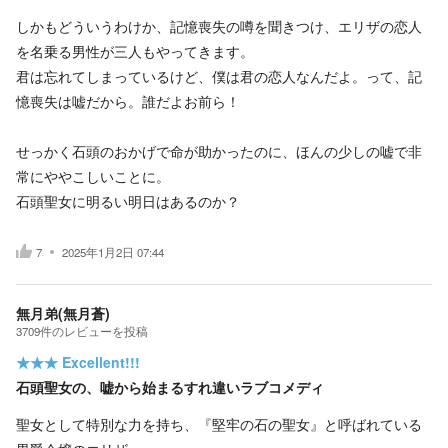
しかもどういうわけか、記憶喪失の噂を聞きつけ、エリザの恋人
を名乗る男性が三人もやってきます。
君は忘れてしまっているけど、僕は君の恋人なんだよ。って、記
憶喪失は嘘だから。誰だよお前ら！
せっかく石頭のおかげで命が助かったのに、ほんの少しの嘘で非
常にややこしいことに。
石頭聖女に明るい明日はあるのか？
7
2025年1月2日 07:44
無月弟(無月蒼)
3709
件の
レビューを投稿
★★★
Excellent!!!
石頭聖女の、嘘から始まるすれ違いラブコメディ
聖女として特別な力を持ち、『堅牢の石の聖女』と呼ばれている