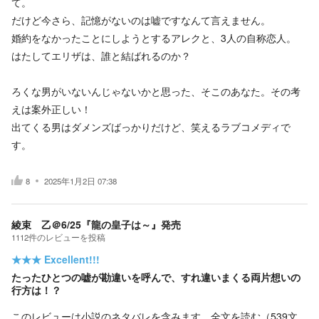
て。
だけど今さら、記憶がないのは嘘ですなんて言えません。
婚約をなかったことにしようとするアレクと、3人の自称恋人。
はたしてエリザは、誰と結ばれるのか？
ろくな男がいないんじゃないかと思った、そこのあなた。その考
えは案外正しい！
出てくる男はダメンズばっかりだけど、笑えるラブコメディで
す。
8
2025年1月2日 07:38
綾束 乙＠6/25『龍の皇子は～』発売
1112
件の
レビューを投稿
★★★
Excellent!!!
たったひとつの嘘が勘違いを呼んで、すれ違いまくる両片想いの
行方は！？
このレビューは小説のネタバレを含みます。
全文を読む（
539
文