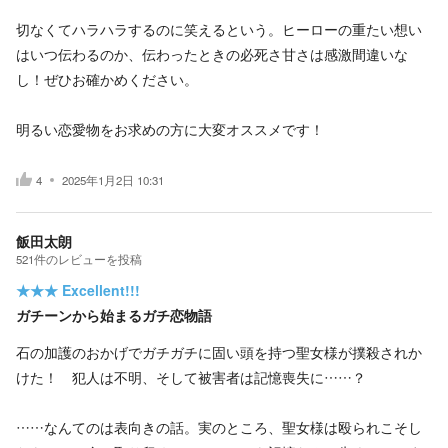
切なくてハラハラするのに笑えるという。ヒーローの重たい想い
はいつ伝わるのか、伝わったときの必死さ甘さは感激間違いな
し！ぜひお確かめください。
明るい恋愛物をお求めの方に大変オススメです！
4
2025年1月2日 10:31
飯田太朗
521
件の
レビューを投稿
★★★
Excellent!!!
ガチーンから始まるガチ恋物語
石の加護のおかげでガチガチに固い頭を持つ聖女様が撲殺されか
けた！ 犯人は不明、そして被害者は記憶喪失に……？
……なんてのは表向きの話。実のところ、聖女様は殴られこそし