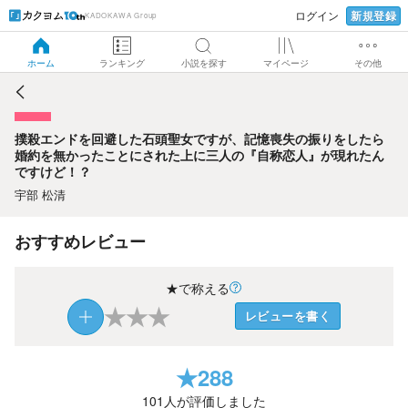
新規登録
ログイン
KADOKAWA Group
撲殺エンドを回避した石頭聖女ですが、記憶喪失の振りをし
たら婚約を無かったことにされた上に三人の『自称恋人』が
現れたんですけど！？
ホーム
ランキング
小説を探す
マイページ
その他
撲殺エンドを回避した石頭聖女ですが、記憶喪失の振りをしたら
婚約を無かったことにされた上に三人の『自称恋人』が現れたん
ですけど！？
宇部 松清
おすすめレビュー
★で称える
★
★
★
レビューを書く
★
288
101
人が評価しました