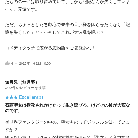
たものの一命は取り留めていて、しかも記憶なんか失くしていま
せん。元気です。
ただ、ちょっとした悪戯心で未来の旦那様を困らせたくなり「記
憶を失くした」と……そしてこれが大波乱を呼ぶ？
コメディタッチで広がる恋物語をご堪能あれ！
4
2025年1月2日 10:30
無月兄（無月夢）
3433
件の
レビューを投稿
★★★
Excellent!!!
石頭聖女は撲殺されかけたって生き延びる。けどその後が大変な
のです。
異世界ファンタジーの中の、聖女ものってジャンルを知っていま
すか？
知らない方は、カクヨムの検索機能を使って『聖女』と入力すれ