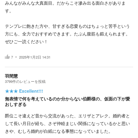
みんながみんな大真面目。だからこそ滲み出る面白さがありま
す。
テンプレに飽きた方や、甘すぎる恋愛ものはちょっと苦手という
方にも、全力でおすすめできます。たぶん腹筋も鍛えられます。
ぜひご一読ください！
7
2025年1月2日 14:31
羽間慧
3799
件の
レビューを投稿
★★★
Excellent!!!
無表情で何を考えているのか分からない伯爵様の、仮面の下が愛
おしすぎる
爵位こそ違えど昔から交流があった、エリザとアレク。婚約者と
して長い月日が経ち、さぞ仲睦まじい関係になっているかと思い
きや、むしろ婚約が白紙になる事態になっていました。