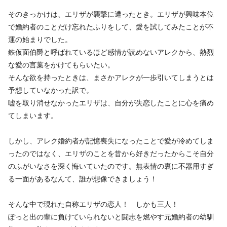
そのきっかけは、エリザが襲撃に遭ったとき。エリザが興味本位
で婚約者のことだけ忘れたふりをして、愛を試してみたことが不
運の始まりでした。
鉄仮面伯爵と呼ばれているほど感情が読めないアレクから、熱烈
な愛の言葉をかけてもらいたい。
そんな欲を持ったときは、まさかアレクが一歩引いてしまうとは
予想していなかった訳で。
嘘を取り消せなかったエリザは、自分が失恋したことに心を痛め
てしまいます。
しかし、アレク婚約者が記憶喪失になったことで愛が冷めてしま
ったのではなく、エリザのことを昔から好きだったからこそ自分
のふがいなさを深く悔いていたのです。無表情の裏に不器用すぎ
る一面があるなんて、誰が想像できましょう！
そんな中で現れた自称エリザの恋人！ しかも三人！
ぽっと出の輩に負けていられないと闘志を燃やす元婚約者の幼馴