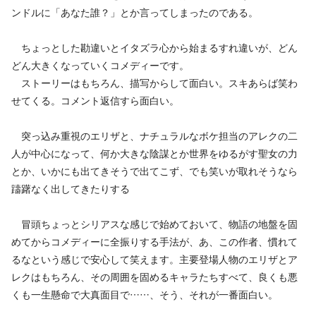
ンドルに「あなた誰？」とか言ってしまったのである。
ちょっとした勘違いとイタズラ心から始まるすれ違いが、どん
どん大きくなっていくコメディーです。
ストーリーはもちろん、描写からして面白い。スキあらば笑わ
せてくる。コメント返信すら面白い。
突っ込み重視のエリザと、ナチュラルなボケ担当のアレクの二
人が中心になって、何か大きな陰謀とか世界をゆるがす聖女の力
とか、いかにも出てきそうで出てこず、でも笑いが取れそうなら
躊躇なく出してきたりする
冒頭ちょっとシリアスな感じで始めておいて、物語の地盤を固
めてからコメディーに全振りする手法が、あ、この作者、慣れて
るなという感じで安心して笑えます。主要登場人物のエリザとア
レクはもちろん、その周囲を固めるキャラたちすべて、良くも悪
くも一生懸命で大真面目で……、そう、それが一番面白い。