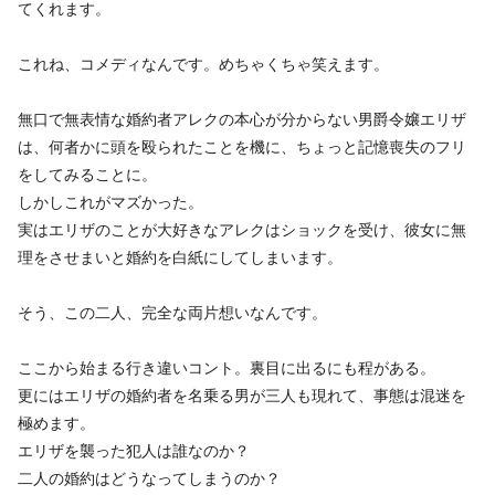
てくれます。
これね、コメディなんです。めちゃくちゃ笑えます。
無口で無表情な婚約者アレクの本心が分からない男爵令嬢エリザ
は、何者かに頭を殴られたことを機に、ちょっと記憶喪失のフリ
をしてみることに。
しかしこれがマズかった。
実はエリザのことが大好きなアレクはショックを受け、彼女に無
理をさせまいと婚約を白紙にしてしまいます。
そう、この二人、完全な両片想いなんです。
ここから始まる行き違いコント。裏目に出るにも程がある。
更にはエリザの婚約者を名乗る男が三人も現れて、事態は混迷を
極めます。
エリザを襲った犯人は誰なのか？
二人の婚約はどうなってしまうのか？