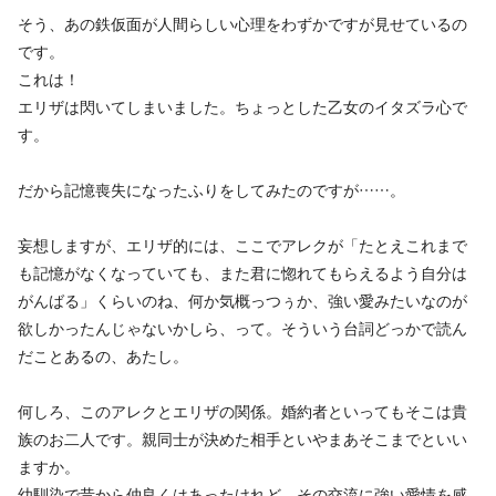
そう、あの鉄仮面が人間らしい心理をわずかですが見せているの
です。
これは！
エリザは閃いてしまいました。ちょっとした乙女のイタズラ心で
す。
だから記憶喪失になったふりをしてみたのですが……。
妄想しますが、エリザ的には、ここでアレクが「たとえこれまで
も記憶がなくなっていても、また君に惚れてもらえるよう自分は
がんばる」くらいのね、何か気概っつぅか、強い愛みたいなのが
欲しかったんじゃないかしら、って。そういう台詞どっかで読ん
だことあるの、あたし。
何しろ、このアレクとエリザの関係。婚約者といってもそこは貴
族のお二人です。親同士が決めた相手といやまあそこまでといい
ますか。
幼馴染で昔から仲良くはあったけれど、その交流に強い愛情を感