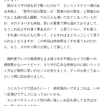
誰がエリザの頭を石で殴ったのか？ というミステリー感のあ
る本筋と、「堅牢の石の聖女」が「賢者の石の聖女」と間違われ
ておこる謎の恋人騒動。てか三人も沸いて出てくるっていうの
が。そのドタバタも終始、笑いの要素で満ち溢れておりまして。
もうこれ以上すれ違う事あるの！？ と思うぐらい、すれ違う。
すれ違いのもだもだ系って、ともすればまどろっこしくて見て
られなくなりますが、この作品は終始明るくすれ違うものだか
ら、もう、そのやり取りが楽しくて楽しくて。
婚約者アレクの無表情なまま繰り出す不穏なセリフの数々や、
感情豊かなハートビート、エリザの乙女な性格なのに鋭いツッコ
ミ力など随所に笑いのセンスが光りまくり、テンポも良くてあっ
という間に読み切りました。
コミカライズで読みたい～！ 絶対面白いですよこれは。いや
一足飛びでアニメになってもいいかも。
エンターテインメント性の高い楽しいお話を探してる方はぜ
ひ、読んでみてください。