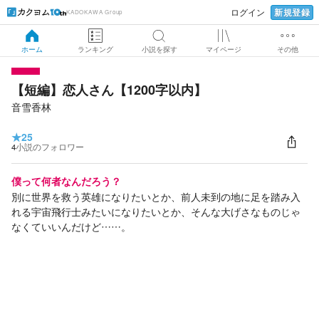
新規登録
ログイン
KADOKAWA Group
ホーム
ランキング
小説を探す
マイページ
その他
【短編】恋人さん【1200字以内】
音雪香林
★
25
4
小説のフォロワー
僕って何者なんだろう？
別に世界を救う英雄になりたいとか、前人未到の地に足を踏み入
れる宇宙飛行士みたいになりたいとか、そんな大げさなものじゃ
なくていいんだけど……。