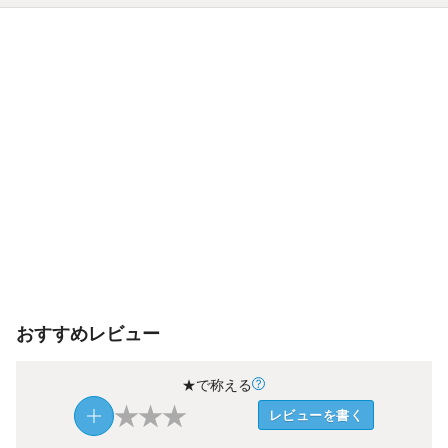
おすすめレビュー
★で称える
★
★
★
レビューを書く