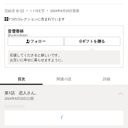
完結済
全
1
話
1,113
文字
2024年8月23日
更新
1つのコレクションに含まれています
音雪香林
@yukinokaori
フォロー
ギフトを贈る
応援してくださると嬉しいです。
お互いに幸せに暮らせますように。
目次
関連小説
詳細
目次
第1話 恋人さん。
2024年8月23日
公開