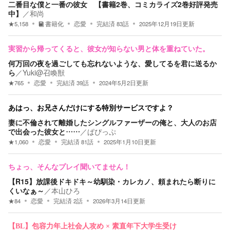
二番目な僕と一番の彼女 【書籍2巻、コミカライズ2巻好評発売
中】
／
和尚
★
5,158
書籍化
恋愛
完結済
83
話
2025年12月19日
更新
実習から帰ってくると、彼女が知らない男と体を重ねていた。
何万回の夜を過ごしても忘れないような、愛してるを君に送るか
ら
／
Yuki@召喚獣
★
765
恋愛
完結済
39
話
2024年5月2日
更新
あはっ、お兄さんだけにする特別サービスですよ？
妻に不倫されて離婚したシングルファーザーの俺と、大人のお店
で出会った彼女と……
／
ぱぴっぷ
★
1,060
恋愛
完結済
81
話
2025年1月10日
更新
ちょっ、そんなプレイ聞いてません！
【R15】放課後ドキドキ～幼馴染・カレカノ、頼まれたら断りに
くいなぁ～
／
本山ひろ
★
84
恋愛
完結済
2
話
2026年3月14日
更新
【BL】包容力年上社会人攻め × 素直年下大学生受け