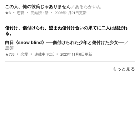
この人、俺の彼氏じゃありません
／
あるらかいん
★
3
恋愛
完結済
1
話
2026年1月21日
更新
傷付け、傷付けられ、望まぬ傷付け合いの果てに二人は結ばれ
る。
白日《snow blind》──傷付けられた少年と傷付けた少女──
／
黒須
★
733
恋愛
連載中
70
話
2023年11月6日
更新
もっと見る