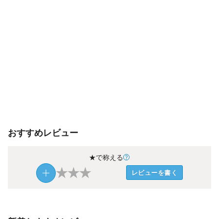
おすすめレビュー
★で称える
★
★
★
レビューを書く