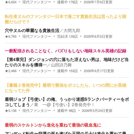
★
6,654
現代ファンタジー
連載中
178
話
2026年7月6日
更新
転生者ヌルのファンタジー日本で過ごす貴族生活は思ったより困
難だらけで？
穴中ヌルの華麗なる貴族生活
／
大間九郎
★
6,765
現代ファンタジー
完結済
135
話
2025年6月5日
更新
一般配信されることなく、バズりもしない地味スキル英雄の記録
【第4章完】ダンジョンの穴に落ちた冴えない男は、地味だけど当
たりのスキルを獲得…
／
山田詩乃舞
★
2,466
現代ファンタジー
連載中
153
話
2026年6月17日
更新
【書籍２巻発売中】最弱で最強をボコしたら、いつの間にか英雄
になってた件
最弱ジョブ【弓使い】の俺、うっかり迷惑Sランクパーティーをボ
コしてしまう
／
果 一@【弓使い】2巻発売中！
★
5,136
現代ファンタジー
連載中
98
話
2026年5月24日
更新
最弱のスケルトンから進化を重ねて最強の吸血鬼に
アンデッド転生〜悲運の死を遂げた王国の兵士は進化を重ねて最