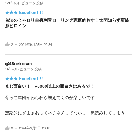
121
件の
レビューを投稿
★★★
Excellent!!!
合法のじゃロリ全身刺青ローリング家庭的おすし世間知らず蛮族
系ヒロイン
2
2024年9月25日 22:34
@46nekosan
14
件の
レビューを投稿
★★★
Excellent!!!
まじ面白い！ ⭐︎5000以上の面白さはあるで！
骨っこ軍団がわらわら増えてくのが楽しいです！
定期的にざまぁあってネチネチしてないし一気読みしてしまう
3
2024年9月9日 23:13