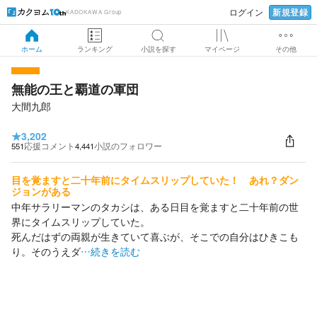
新規登録
ログイン
KADOKAWA Group
ホーム
ランキング
小説を探す
マイページ
その他
無能の王と覇道の軍団
大間九郎
★
3,202
551
応援コメント
4,441
小説のフォロワー
目を覚ますと二十年前にタイムスリップしていた！ あれ？ダン
ジョンがある
中年サラリーマンのタカシは、ある日目を覚ますと二十年前の世
界にタイムスリップしていた。
死んだはずの両親が生きていて喜ぶが、そこでの自分はひきこも
り。そのうえダ
…続きを読む