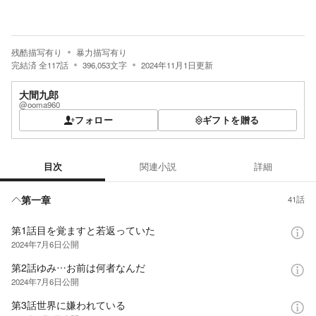
残酷描写有り
暴力描写有り
完結済
全
117
話
396,053
文字
2024年11月1日
更新
大間九郎
@ooma960
フォロー
ギフトを贈る
目次
関連小説
詳細
目次
第一章
41話
第1話目を覚ますと若返っていた
2024年7月6日
公開
第2話ゆみ…お前は何者なんだ
2024年7月6日
公開
第3話世界に嫌われている