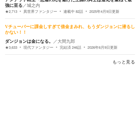
強に至る
／
城之内
★
2,713
異世界ファンタジー
連載中
82
話
2025年4月9日
更新
Vチューバーに課金しすぎて借金まみれ、もうダンジョンに潜るし
かない！！
ダンジョンは金になる。
／
大間九郎
★
3,633
現代ファンタジー
完結済
246
話
2026年6月9日
更新
もっと見る