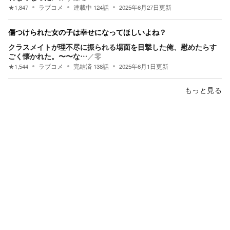
★
1,847
ラブコメ
連載中
124
話
2025年6月27日
更新
傷つけられた女の子は幸せになってほしいよね？
クラスメイトが理不尽に振られる場面を目撃した俺、慰めたらす
ごく懐かれた。〜〜な…
／
零
★
1,544
ラブコメ
完結済
138
話
2025年6月1日
更新
もっと見る