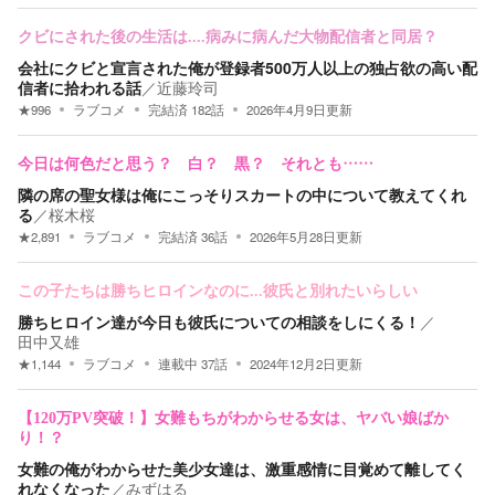
クビにされた後の生活は....病みに病んだ大物配信者と同居？
会社にクビと宣言された俺が登録者500万人以上の独占欲の高い配
信者に拾われる話
／
近藤玲司
★
996
ラブコメ
完結済
182
話
2026年4月9日
更新
今日は何色だと思う？ 白？ 黒？ それとも……
隣の席の聖女様は俺にこっそりスカートの中について教えてくれ
る
／
桜木桜
★
2,891
ラブコメ
完結済
36
話
2026年5月28日
更新
この子たちは勝ちヒロインなのに...彼氏と別れたいらしい
勝ちヒロイン達が今日も彼氏についての相談をしにくる！
／
田中又雄
★
1,144
ラブコメ
連載中
37
話
2024年12月2日
更新
【120万PV突破！】女難もちがわからせる女は、ヤバい娘ばか
り！？
女難の俺がわからせた美少女達は、激重感情に目覚めて離してく
れなくなった
／
みずはる