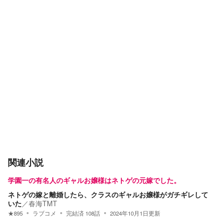
関連小説
学園一の有名人のギャルお嬢様はネトゲの元嫁でした。
ネトゲの嫁と離婚したら、クラスのギャルお嬢様がガチギレして
いた
／
春海TMT
★
895
ラブコメ
完結済
108
話
2024年10月1日
更新