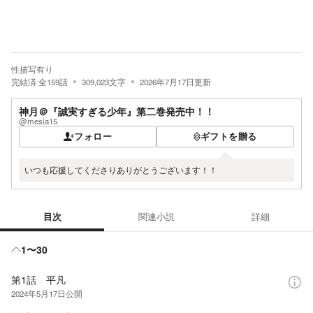
性描写有り
完結済
全
159
話
309,023
文字
2026年7月17日
更新
神月＠『誠実すぎる少年』第二巻発売中！！
@mesia15
フォロー
ギフトを贈る
いつも応援してくださりありがとうございます！！
目次
関連小説
詳細
目次
1〜30
第1話 平凡
2024年5月17日
公開