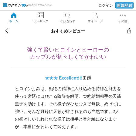
新規登録
ログイン
KADOKAWA Group
ホーム
ランキング
小説を探す
マイページ
その他
おすすめレビュー
強くて賢いヒロインとヒーローの
カップルが初々しくてかわいい
★★★
Excellent!!!
田鶴
ヒロイン月鈴は、動物の精神に入り込める特殊な能力を
使って宮廷にはびこる陰謀を解明、契約結婚相手の天籟
皇子を助けます。その様子がひたむきで無欲、めげずに
強い。そんな月鈴に天籟が絆されるのも当然です。2人
の初々しいじれじれな様子は後半と番外編になります
が、本当にかわいくて悶えます。