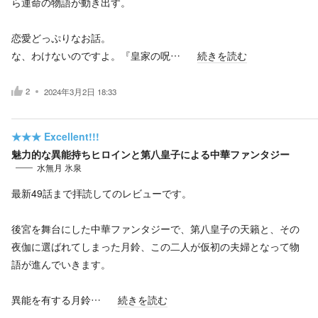
ら運命の物語が動き出す。
恋愛どっぷりなお話。
な、わけないのですよ。『皇家の呪…
続きを読む
2
2024年3月2日 18:33
★★★
Excellent!!!
魅力的な異能持ちヒロインと第八皇子による中華ファンタジー
水無月 氷泉
最新49話まで拝読してのレビューです。
後宮を舞台にした中華ファンタジーで、第八皇子の天籟と、その
夜伽に選ばれてしまった月鈴、この二人が仮初の夫婦となって物
語が進んでいきます。
異能を有する月鈴…
続きを読む