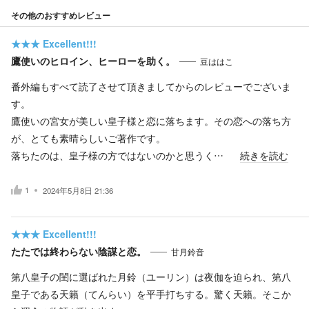
その他のおすすめレビュー
★★★
Excellent!!!
鷹使いのヒロイン、ヒーローを助く。
豆ははこ
番外編もすべて読了させて頂きましてからのレビューでございま
す。
鷹使いの宮女が美しい皇子様と恋に落ちます。その恋への落ち方
が、とても素晴らしいご著作です。
落ちたのは、皇子様の方ではないのかと思うく…
続きを読む
1
2024年5月8日 21:36
★★★
Excellent!!!
たたでは終わらない陰謀と恋。
甘月鈴音
第八皇子の閨に選ばれた月鈴（ユーリン）は夜伽を迫られ、第八
皇子である天籟（てんらい）を平手打ちする。驚く天籟。そこか