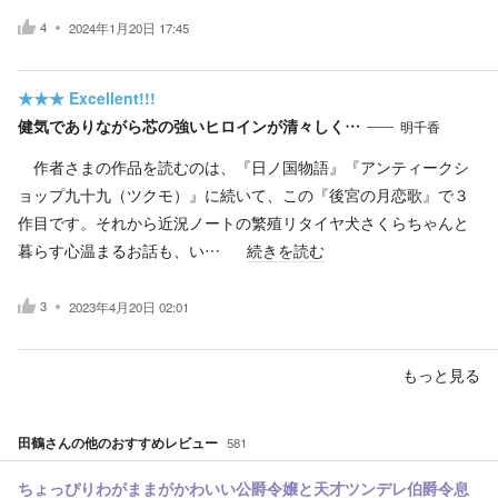
4
2024年1月20日 17:45
★★★
Excellent!!!
健気でありながら芯の強いヒロインが清々しく…
明千香
作者さまの作品を読むのは、『日ノ国物語』『アンティークシ
ョップ九十九（ツクモ）』に続いて、この『後宮の月恋歌』で３
作目です。それから近況ノートの繁殖リタイヤ犬さくらちゃんと
暮らす心温まるお話も、い…
続きを読む
3
2023年4月20日 02:01
もっと見る
田鶴
さんの他のおすすめレビュー
581
ちょっぴりわがままがかわいい公爵令嬢と天才ツンデレ伯爵令息