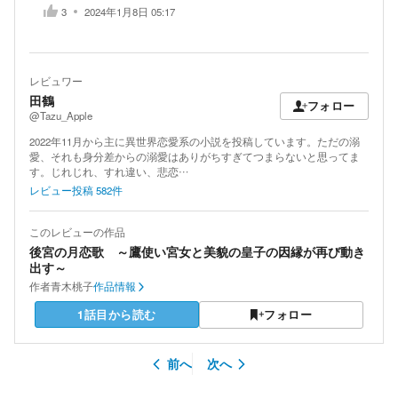
3
2024年1月8日 05:17
レビュワー
田鶴
フォロー
@Tazu_Apple
2022年11月から主に異世界恋愛系の小説を投稿しています。ただの溺
愛、それも身分差からの溺愛はありがちすぎてつまらないと思ってま
す。じれじれ、すれ違い、悲恋…
レビュー投稿
582
件
このレビューの作品
後宮の月恋歌 ～鷹使い宮女と美貌の皇子の因縁が再び動き
出す～
作者
青木桃子
作品情報
1話目から読む
フォロー
前へ
次へ