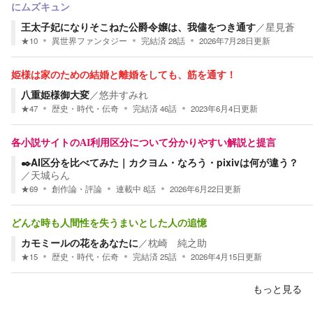
にムズキュン
王太子妃になりそこねた公爵令嬢は、我儘をつき通す
／
星見蒼
★
10
異世界ファンタジー
完結済
28
話
2026年7月28日
更新
姫様は家のための結婚と離婚をしても、筋を通す！
八重姫様御大変
／
悠井すみれ
★
47
歴史・時代・伝奇
完結済
46
話
2023年6月4日
更新
各小説サイトのAI利用区分について分かりやすい解説と提言
✒️AI区分を比べてみた｜カクヨム・なろう・pixivは何が違う？
／
天城らん
★
69
創作論・評論
連載中
8
話
2026年6月22日
更新
どんな時も人間性を失うまいとした人の追憶
カモミールの花をあなたに
／
枕崎 純之助
★
15
歴史・時代・伝奇
完結済
25
話
2026年4月15日
更新
もっと見る