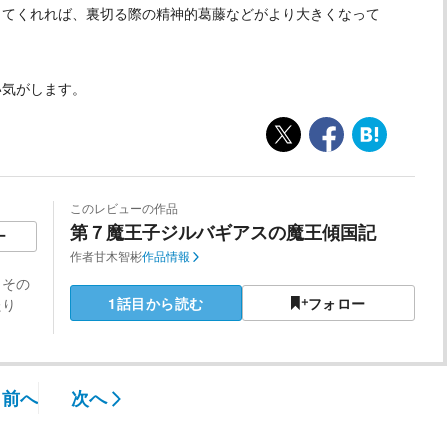
ってくれれば、裏切る際の精神的葛藤などがより大きくなって
い気がします。
このレビューの作品
第７魔王子ジルバギアスの魔王傾国記
ー
作者
甘木智彬
作品情報
、その
1話目から読む
フォロー
たり
前へ
次へ