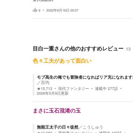
6
2022年8月16日 00:07
目白一重
さんの他のおすすめレビュー
13
色々工夫があって面白い
モブ高生の俺でも冒険者になればリア充になれます
／
百均
★
15,713
現代ファンタジー
連載中
277
話
2026年5月9日
更新
まさに玉石混淆の玉
無能王太子の日々徒然
／
こうしゅう