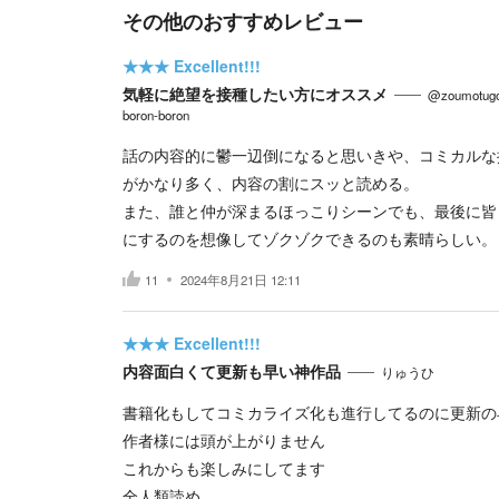
その他のおすすめレビュー
★★★
Excellent!!!
気軽に絶望を接種したい方にオススメ
@zoumotugo
boron-boron
話の内容的に鬱一辺倒になると思いきや、コミカルな
がかなり多く、内容の割にスッと読める。
また、誰と仲が深まるほっこりシーンでも、最後に皆⚪
にするのを想像してゾクゾクできるのも素晴らしい。
11
2024年8月21日 12:11
★★★
Excellent!!!
内容面白くて更新も早い神作品
りゅうひ
書籍化もしてコミカライズ化も進行してるのに更新の
作者様には頭が上がりません
これからも楽しみにしてます
全人類読め