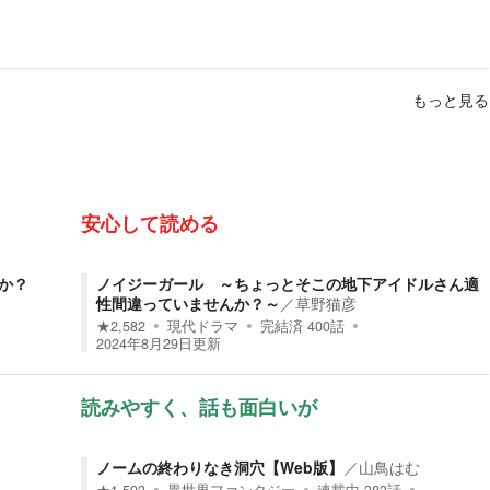
もっと見る
安心して読める
か？
ノイジーガール ～ちょっとそこの地下アイドルさん適
性間違っていませんか？～
／
草野猫彦
★
2,582
現代ドラマ
完結済
400
話
2024年8月29日
更新
読みやすく、話も面白いが
ノームの終わりなき洞穴【Web版】
／
山鳥はむ