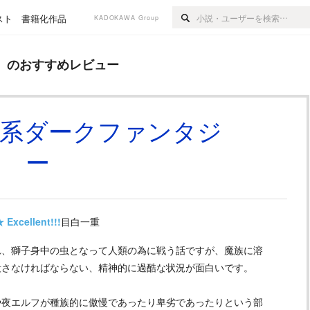
スト
書籍化作品
KADOKAWA Group
めレビュー
』のおすすめレビュー
讐系ダークファンタジ
ー
★
Excellent!!!
目白一重
れ、獅子身中の虫となって人類の為に戦う話ですが、魔族に溶
殺さなければならない、精神的に過酷な状況が面白いです。
や夜エルフが種族的に傲慢であったり卑劣であったりという部