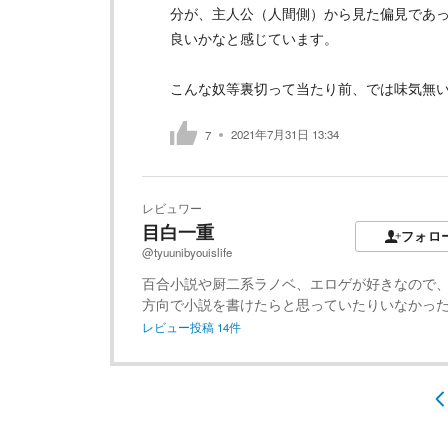
分が、主人公（人間側）から見た偏見であ
良いかなと感じています。
こんな奴等裏切って当たり前、では味気無
2021年7月31日 13:34
7
レビュワー
目白一重
フォロ
@tyuunibyouislife
百合小説や厨二系ラノベ、エロゲが好きなので
方向で小説を書けたらと思っていたりいなかっ
レビュー投稿
14
件