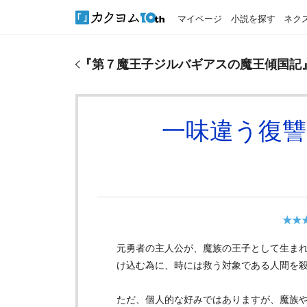
マイページ
小説を探す
ネク
『
第７魔王子ジルバギアスの魔王傾国記
』のおすす
『
第７魔王子ジルバギアスの魔王傾国記
一味違う復
★★
元勇者の主人公が、魔族の王子として生ま
け込む為に、時には救う対象である人間を
ただ、個人的な好みではありますが、魔族